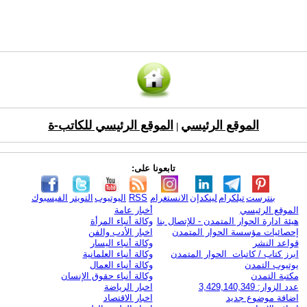
الموقع الرئيسي
الموقع الرئيسي للكاتب-ة
|
تابعونا على:
بنترست
تيلكرام
لينكدإن
الانستغرام
RSS
اليوتيوب
التويتر
الفيسبوك
الموقع الرئيسي
أخبار عامة
هيئة ادارة الحوار المتمدن - للإتصال بنا
وكالة أنباء المرأة
إحصائيات مؤسسة الحوار المتمدن
اخبار الأدب والفن
قواعد النشر
وكالة أنباء اليسار
ابرز كتاب / كاتبات الحوار المتمدن
وكالة أنباء العلمانية
يوتيوب التمدن
وكالة أنباء العمال
مكتبة التمدن
وكالة أنباء حقوق الإنسان
عدد الزوار: 3,429,140,349
اخبار الرياضة
اضافة موضوع جديد
اخبار الاقتصاد