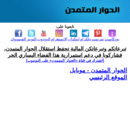
تابعونا على:
بودكاست
بنترست
تيلكرام
لينكدإن
الانستغرام
اليوتيوب
التويتر
الفيسبوك
تبرعاتكم وتبرعاتكن المالية تحفظ استقلال الحوار المتمدن،
فشاركونا في دعم استمرارية هذا الفضاء اليساري الحر
[اشترك في قناة ‫«الحوار المتمدن» على اليوتيوب]
الحوار المتمدن - موبايل
الموقع الرئيسي