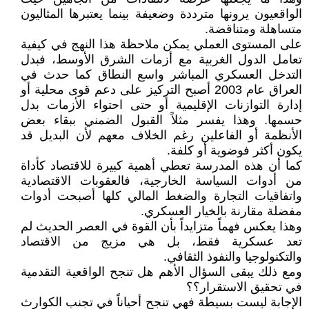
الواقعيون يرونها مترددة وضعيفة بينما يعتبرها المثاليون
متساهلة ومتناقضة.
على المستوى العملي يمكن ملاحظة هذا النهج في كيفية
تعامل الدول الغربية مع أزمات الشرق الأوسط، فبدل
التدخل العسكري المباشر واسع النطاق كما حدث في
العراق عام 2003 أصبح التركيز على دعم قوى محلية أو
إدارة التوازنات الإقليمية أو حتى احتواء الأزمات بدل
حسمها. وهذا يفسر مثلاً القبول الضمني ببقاء بعض
الأنظمة أو الفاعلين رغم الخلاف معهم لأن البديل قد
يكون أكثر فوضوية أو كلفة.
كما أن هذه المدرسة تعطي أهمية كبيرة للاقتصاد كأداة
من أدوات السياسة الخارجية، فالعقوبات الاقتصادية
واتفاقيات التجارة والضغط المالي كلها أصبحت أدوات
مفضلة مقارنة بالخيار العسكري.
وهذا يعكس فهماً متزايداً بأن القوة في العصر الحديث لم
تعد عسكرية فقط، بل هي مزيج من الاقتصاد
والتكنولوجيا والنفوذ الثقافي.
ومع ذلك يبقى السؤال الأهم هل تنجح الواقعية التقدمية
في تحقيق الاستقرار؟؟
الإجابة ليست بسيطة فهي تنجح أحياناً في تجنب الكوارث