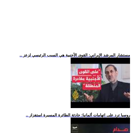
.. مستشار المرشد الإيراني: القوى الأجنبية هي السبب الرئيسي لزعز
.. روسيا ترد على اتهامات ألمانيا: حادثة الطائرة المسيرة استفزاز