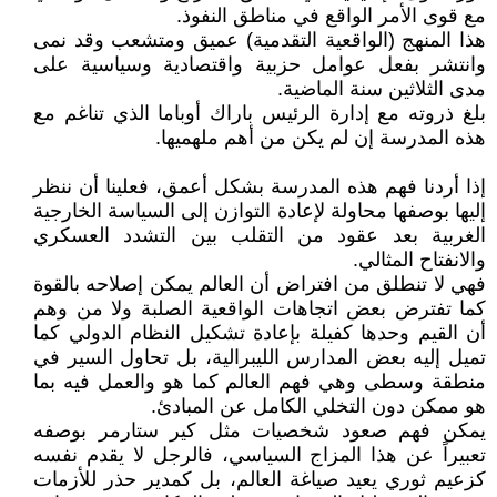
مع قوى الأمر الواقع في مناطق النفوذ.
هذا المنهج (الواقعية التقدمية) عميق ومتشعب وقد نمى
وانتشر بفعل عوامل حزبية واقتصادية وسياسية على
مدى الثلاثين سنة الماضية.
بلغ ذروته مع إدارة الرئيس باراك أوباما الذي تناغم مع
هذه المدرسة إن لم يكن من أهم ملهميها.
إذا أردنا فهم هذه المدرسة بشكل أعمق، فعلينا أن ننظر
إليها بوصفها محاولة لإعادة التوازن إلى السياسة الخارجية
الغربية بعد عقود من التقلب بين التشدد العسكري
والانفتاح المثالي.
فهي لا تنطلق من افتراض أن العالم يمكن إصلاحه بالقوة
كما تفترض بعض اتجاهات الواقعية الصلبة ولا من وهم
أن القيم وحدها كفيلة بإعادة تشكيل النظام الدولي كما
تميل إليه بعض المدارس الليبرالية، بل تحاول السير في
منطقة وسطى وهي فهم العالم كما هو والعمل فيه بما
هو ممكن دون التخلي الكامل عن المبادئ.
يمكن فهم صعود شخصيات مثل كير ستارمر بوصفه
تعبيراً عن هذا المزاج السياسي، فالرجل لا يقدم نفسه
كزعيم ثوري يعيد صياغة العالم، بل كمدير حذر للأزمات