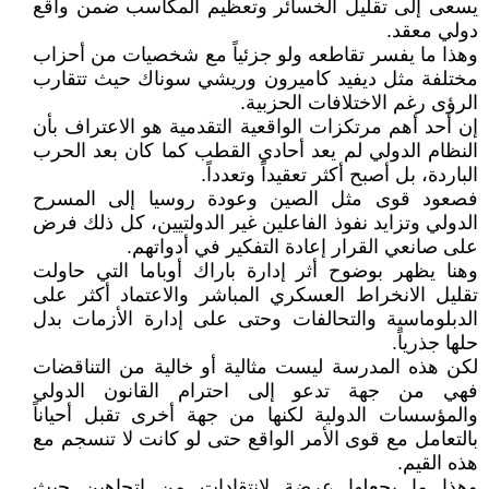
يسعى إلى تقليل الخسائر وتعظيم المكاسب ضمن واقع
دولي معقد.
وهذا ما يفسر تقاطعه ولو جزئياً مع شخصيات من أحزاب
مختلفة مثل ديفيد كاميرون وريشي سوناك حيث تتقارب
الرؤى رغم الاختلافات الحزبية.
إن أحد أهم مرتكزات الواقعية التقدمية هو الاعتراف بأن
النظام الدولي لم يعد أحادي القطب كما كان بعد الحرب
الباردة، بل أصبح أكثر تعقيداً وتعدداً.
فصعود قوى مثل الصين وعودة روسيا إلى المسرح
الدولي وتزايد نفوذ الفاعلين غير الدولتيين، كل ذلك فرض
على صانعي القرار إعادة التفكير في أدواتهم.
وهنا يظهر بوضوح أثر إدارة باراك أوباما التي حاولت
تقليل الانخراط العسكري المباشر والاعتماد أكثر على
الدبلوماسية والتحالفات وحتى على إدارة الأزمات بدل
حلها جذرياً.
لكن هذه المدرسة ليست مثالية أو خالية من التناقضات
فهي من جهة تدعو إلى احترام القانون الدولي
والمؤسسات الدولية لكنها من جهة أخرى تقبل أحياناً
بالتعامل مع قوى الأمر الواقع حتى لو كانت لا تنسجم مع
هذه القيم.
وهذا ما يجعلها عرضة لانتقادات من اتجاهين حيث