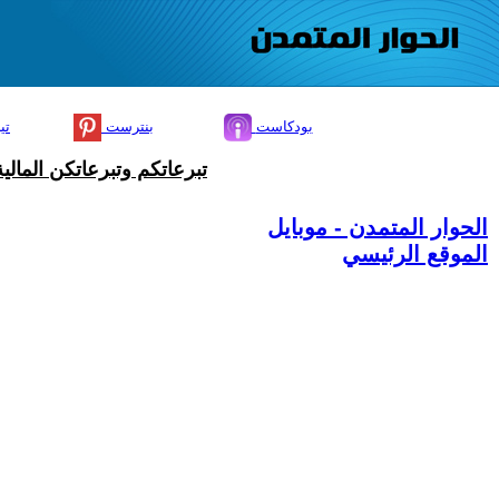
بودكاست
بنترست
تي
تبرعاتكم وتبرعاتكن المال
الحوار المتمدن - موبايل
الموقع الرئيسي