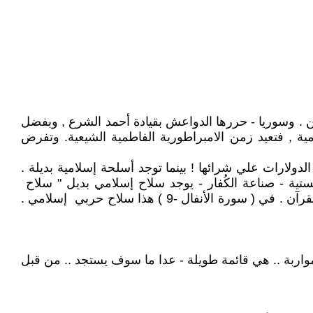
يمن . وسوريا - حررها الدواعش بقيادة أحمد الشرع , وبفضل
ية , فتعيد زمن الامبراطورية الفاطمية الشيعية. وتفرض
ولارات علي شرائها ! بينما توجد أسلحة إسلامية بديلة .
يستية - صناعة الكُفار - يوجد سلاح إسلامي بديل " سلاح
الملائكة " فلو استغاث أحد آيات الله في ايران بربه . لأرسل له آلافاً . وربما ملاييناً من الملائكة . يحاربون معه - كما ورد بالقرآن . في ( سورة الأنفال -9 ) هذا سلاح حربي إسلامي .
 مواربة .. هي قائمة طويلة - عدا ما سوف يستجد .. من قبل