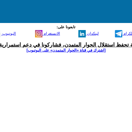
تابعونا على:
لكرام
لينكدإن
الانستغرام
اليوتيوب
ية تحفظ استقلال الحوار المتمدن، فشاركونا في دعم استمرارية 
[اشترك في قناة ‫«الحوار المتمدن» على اليوتيوب]