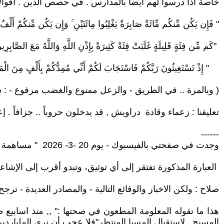
خاصة اذا درسوا لهم ايضا بالمدارس . في حصص الدين . أقوالا 
" فَإِن يَكُن مِّنكُم مِّائَةٌ صَابِرَةٌ يَغْلِبُوا مِائَتَيْنِ ۚ وَإِن يَكُن مِّنكُمْ أَلْفٌ يَغْ
"كَم مِّن فِئَةٍ قَلِيلَةٍ غَلَبَتْ فِئَةً كَثِيرَةً بِإِذْنِ اللَّهِ وَاللَّهُ مَعَ الصَّاب
" إِذْ تَسْتَغِيثُونَ رَبَّكُمْ فَاسْتَجَابَ لَكُمْ أَنِّي مُمِدُّكُمْ بِأَلْفٍ مِنَ ال
( وبالمرة .. في الطريق - والزعل ممنوع والغضب مرفوع - : سفر الخروج - التوراة - آية خر
تعليقنا : زعماء وقادة دراويش , قد يدخلون حروباً .. جزافاً . إ
------
وجدت في صفحتي بالفيسبوك - يوم 20 -3- 2026 " مساهمة لأحد الأخوة الكرام . فيها معلومة حاولت التأكد من صحتها , من جوجل . فكان الرد :
العبارة المذكورة تفتقر إلى أي توثيق، وتبدو أقرب إلى الإشا
صلاح : ولكن الاخبار والوقائع التالية - والمصادر العديدة - ت
هذا ما تقوله المعلومة المطعون في صحتها :" ,, منذ اسابي
المسيح . لاستقبال المسيا المنتظر"فلا عجب أن نرى الملياردي