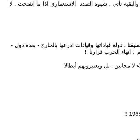
لبقية تأتي . شهوة التمدد الاستعماري اذا ما انفتحت , لا
. وإيران : إنهاء الحرب "قرارنا" يوم 28-3-2026 بي بي سي - عربي تعليقنا : دولة قياداتها وقيادات اذرعها بالخارج - بعدة دول -
 : انهاء الحرب قرارنا !
لا مجانين . بل ويعتبرونهم أبطالا