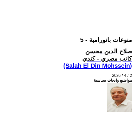
منوعات بانورامية - 5
صلاح الدين محسن
كاتب مصري - كندي
(Salah El Din Mohssein‏)
2026 / 4 / 2
مواضيع وابحاث سياسية