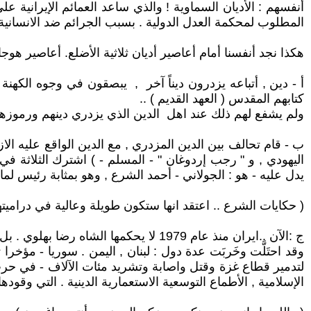
أنفسهم : الأديان السماوية ! والذي ساعد العمائم الإيرانية ع
المطلوب لمحكمة العدل الدولية . بسبب الجرائم ضد الانسانية. 
هكذا نجد أنفسنا أمام أعاصير أديان ثلاثية الأضلع. أعاصير هوجا
أ - دين , أتباعه يزدرون ديناً آخر , يبصقون في وجوه الكهنة
كتابهم المقدس ( العهد القديم ) ..
ولم يشفع لهم ذلك عند اهل الدين الذي يزدري دينهم ورموزهم 
ب - قام تحالف بين الدين المزدري , مع الدين الواقع عليه الازدر
اليهودي , و " رجب إردوغان " - المسلم - ) اشترك الثلاثة ف
يدل عليه - هو : الجولاني - أحمد الشرع , وهو بمثابة رئيس لم
( حكايات الشرع .. اعتقد انها ستكون طويلة وعالية في دراميتها
ج :الآن ..ايران منذ عام 1979 لا يحكمها الشاه رضا بهلوي . بل فقهاء الاسلام الشيعي . العمائم واللِّحي - المرجعيات والحوزات - .
وقد احتَلَّت وخَربَت عدة دول : لبنان , اليمن . سوريا - مؤخر
لتدمير قطاع غزة وقتل واصابة وتشريد مئات الآلاف - في حرب "
الإسلامية , الأطماع التوسعية الاستعمارية الدينية . التي