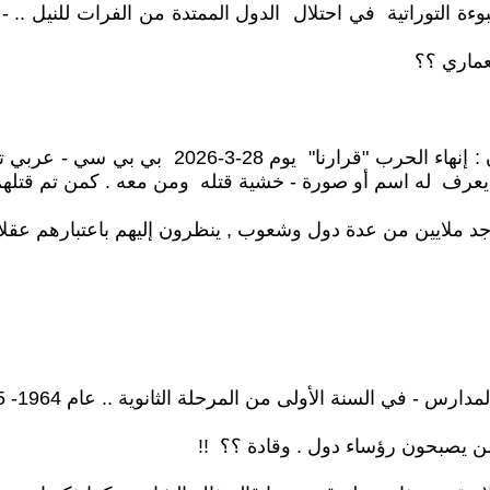
ة التوراتية في احتلال الدول الممتدة من الفرات للنيل .. - وا
عماري ؟؟
"أبواب الجحيم" الأميركية تصطدم بـ "شروط" طهران.
احد يعرف له اسم أو صورة - خشية قتله ومن معه . كمن تم قتلهم
ملايين من عدة دول وشعوب , ينظرون إليهم باعتبارهم عقلاء 
س - في السنة الأولى من المرحلة الثانوية .. عام 1964- 1965 !!
 من يصبحون رؤساء دول . وقادة ؟؟ !!