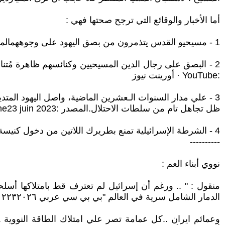
أما الأخبار والوقائع التي ترجح صحتها فهي :
1 - مسيحيو القدس يتذمرون من بصق اليهود على وجوههمالمصدر : العربية نت : 17 oct. 2004
2 - البصق على رجال الدين المسيحيين وكنائسهم ظاهرة مُتنامية
:YouTube · أورينت نيوز
3 - علي مدار السنوات الـعشرين الماضية، واصل اليهود المت
ظل تجاهل تام من سلطات الاحتلال.المصدر :Ultra Palestine23 juin 2023 — الترا فلسطين | فريق التحرير.
4 - الشرطة الإسرائيلية تمنع بطريرك اللاتين من دخول كنيسة القيامة بالقدس وسط إدانة دولية / المصدر : فرانس ٢٤ يوم 29-3-2026
----------
نووي أبناء العم :
منقول : " .. ورغم أن إسرائيل لم تعترف قط بامتلاكها أسلحة
الدمار الشامل سرية في العالم "بي بي سي عربي ٢٢٣٢٠٢٦
وعمائم ايران ..كل عمامة تصر علي امتلاك الطاقة النووية .. 