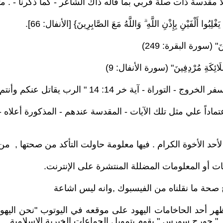
مقدسة ذات صلة قربي بما قاله ذاك الشاعر - كما ذكرنا - . مث
لِبُوا أَلْفَيْنِ بِإِذْنِ اللَّهِ ۗ وَاللَّهُ مَعَ الصَّابِرِينَ} [الأنفال: 66].
ِرِينَ" (سورة البقرة: 249)
ْمَلَائِكَةِ مُرْدِفِينَ" (سورة الأنفال: 9)
 14: 14 " الرب يقاتل عنكم وأنتم تصمتون " )
عتماداً علي مثل تلك الآيات - المقدسة عندهم - المذكورة أعلاه - 
عات أو المعلومات المضللة المنتشرة على الإنترنت.
رجح صحة ما نقلناه من الفيسبوك ,وانه ليس اشاعة
ع ظهر أحد الحاخامات اليهود على موقعه في اليوتوب "نحن ال
ر " جورج سورس " يقوم بتمويل الجماعات الخيرية الإسلامية .