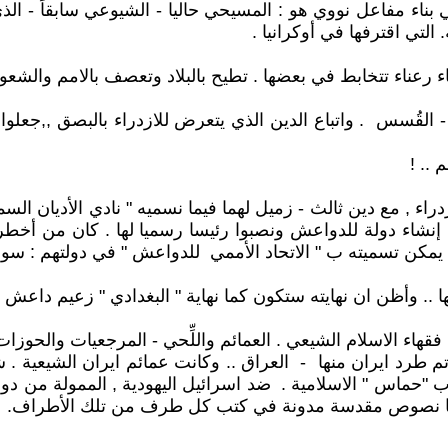
لي بناء مفاعل نووي هو : المسيحي حاليا - الشيوعي سابقاً - ا
التي اقترفها في أوكرانيا .
ء رعناء تتخابط في بعضها . تطيح بالبلاد وتعصف بالامم والشعوب .
 - القُسس . واتباع الدين الذي يتعرض للازدراء بالبصق ,,جعلو
.. !
اء , مع دين ثالث - زميل لهما فيما نسميه " نادي الأديان السماوي
ي إنشاء دولة للدواعش ونصبوا رئيسا رسميا لها . كان من أخط
ا يمكن تسميته ب " الاتحاد الأممي للدواعش " في دولتهم : سوري
 .. وأظن ان نهايته ستكون كما نهاية " البغدادي " زعيم داعش . 
ا تم طرد ايران منها - العراق .. وكانت عمائم ايران الشيعية .
حماس " الاسلامية . ضد اسرائيل اليهودية , الممولة من دول ح
 وقودها نصوص مقدسة مدونة في كتب كل طرف من تلك الأطراف.