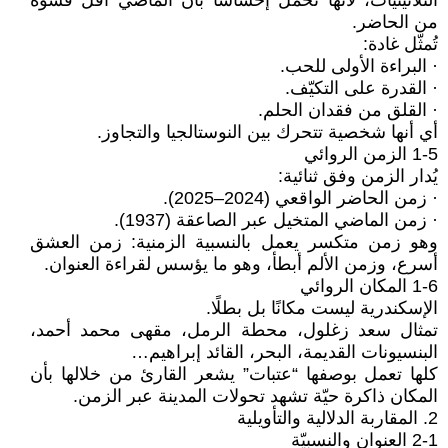
الثلاثينيات، لأنها تحمل إحساسًا بأن الماضي أقل قسوة
من الحاضر.
تُمثّل غادة:
· البراءة الأولى للحب.
· القدرة على التكيّف.
· القلق من فقدان الحلم.
أي أنها شخصية تتحرك بين النوستالجيا والتجاوز.
1-5 الزمن الروائي
يُدار الزمن وفق ثنائية:
· زمن الحاضر الواقعي (2024–2025).
· زمن الماضي المتخيل عبر الصاعقة (1937).
وهو زمن متكسر يعمل بالنسبية الزمنية: زمن العشق
أسرع، وزمن الألم أبطأ، وهو ما يؤسس لقراءة العنوان.
1-6 المكان الروائي
الإسكندرية ليست مكانًا بل بطلًا.
تمثال سعد زغلول، محطة الرمل، مقهى محمد أحمد،
البنسيونات القديمة، البحر، القائد إبراهيم…
كلها تعمل بوصفها “عتبات” يشعر القارئ من خلالها بأن
المكان ذاكرة حيّة تشهد تحولات المدينة عبر الزمن.
2. المقاربة الدلالية والتأويلية
2-1 العنوان والنسبيّة