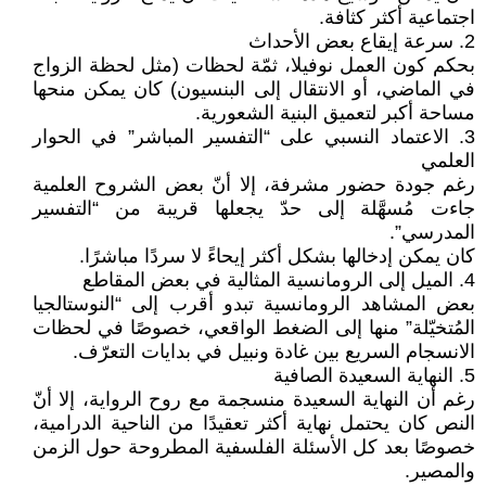
اجتماعية أكثر كثافة.
2. سرعة إيقاع بعض الأحداث
بحكم كون العمل نوفيلا، ثمّة لحظات (مثل لحظة الزواج
في الماضي، أو الانتقال إلى البنسيون) كان يمكن منحها
مساحة أكبر لتعميق البنية الشعورية.
3. الاعتماد النسبي على “التفسير المباشر” في الحوار
العلمي
رغم جودة حضور مشرفة، إلا أنّ بعض الشروح العلمية
جاءت مُسهَّلة إلى حدّ يجعلها قريبة من “التفسير
المدرسي”.
كان يمكن إدخالها بشكل أكثر إيحاءً لا سردًا مباشرًا.
4. الميل إلى الرومانسية المثالية في بعض المقاطع
بعض المشاهد الرومانسية تبدو أقرب إلى “النوستالجيا
المُتخيّلة” منها إلى الضغط الواقعي، خصوصًا في لحظات
الانسجام السريع بين غادة ونبيل في بدايات التعرّف.
5. النهاية السعيدة الصافية
رغم أن النهاية السعيدة منسجمة مع روح الرواية، إلا أنّ
النص كان يحتمل نهاية أكثر تعقيدًا من الناحية الدرامية،
خصوصًا بعد كل الأسئلة الفلسفية المطروحة حول الزمن
والمصير.