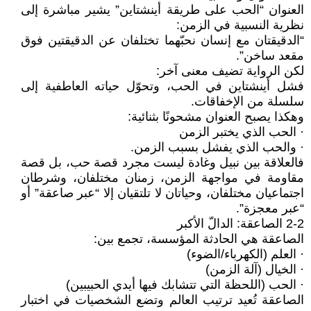
العنوان “الحب على طريقة أينشتاين” يشير مباشرة إلى
نظرية النسبية في الزمن:
“الدقيقتان مع إنسان نحبّهما تختلفان عن الدقيقتين فوق
مقعد ساخن”.
لكن الرواية تضيف معنى آخر:
فشل أينشتاين في الحب، وتحوّل حياته العاطفية إلى
سلسلة من الإخفاقات.
وهكذا يصبح العنوان مشحونًا بثنائية:
· الحب الذي يختبر الزمن
· والحب الذي يفشل بسبب الزمن.
فالعلاقة بين نبيل وغادة ليست مجرد قصة حب، بل قصة
مقاومة في مواجهة الزمن، زمنان مختلفان، وشرطان
اجتماعيان مختلفان، وحياتان لا تلتقيان إلا “عبر صاعقة” أو
“عبر معجزة”.
2-2 الصاعقة: الدالّ الأكبر
الصاعقة هي الحادثة المؤسسة، تجمع بين:
· العلم (الكهرباء/الضوء)
· الخيال (آلة الزمن)
· الحب (اللحظة التي تتشابك فيها أيدي الحبيبين)
الصاعقة تُعيد ترتيب العالم وتضع الشخصيات في اختبار