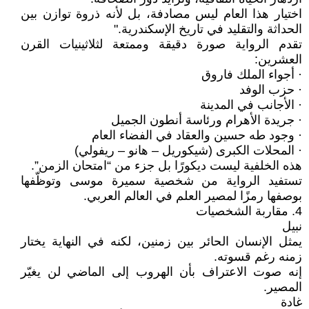
اختيار هذا العام ليس مصادفة، بل لأنه ذروة توازن بين
الحداثة والتقليد في تاريخ الإسكندرية."
تقدم الرواية صورة دقيقة وممتعة لثلاثينيات القرن
العشرين:
· أجواء الملك فاروق
· حزب الوفد
· الأجانب في المدينة
· جريدة الأهرام ورئاسة أنطون الجميل
· وجود طه حسين والعقاد في الفضاء العام
· المحلات الكبرى (شيكوريل – هانو – ريفولي)
هذه الخلفية ليست ديكورًا بل جزء من “امتحان الزمن”.
تستفيد الرواية من شخصية سميرة موسى وتوظّفها
بوصفها رمزًا لمصير العلم في العالم العربي.
4. مقاربة الشخصيات
نبيل
يمثل الإنسان الحائر بين زمنين، لكنه في النهاية يختار
زمنه رغم قسوته.
إنه صوت الاعتراف بأن الهروب إلى الماضي لن يغيّر
المصير.
غادة