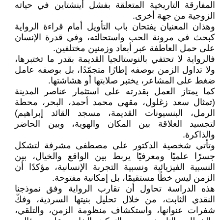
المفارقة التاريخية المتعلقة بفشل أينشتاين في حياته
الزوجية من جهة أخرى.
وهذان المعنيان يفتحان باب التأويل أمام قراءة الرواية
كبحث في مرونة الحب واستحالته، وفي قدرة الإنسان
على حمل العاطفة عبر أبعاد وزمنين مختلفين.
فالرواية لا تحتفي بالنوستالجيا القديمة بقدر ما تختبرها،
ولا تداول الزمن بوصفه إطارًا متجمّدًا، بل بوصفه عامل
ضغط على المشاعر، يختبر صلابتها أو هشاشتها.
كما يمتاز العمل بقدرته على استثمار عناصر المدينة
(تمثال سعد زغلول، مقهى محمد أحمد، البحر، محطة
الرمل، البنسيونات القديمة، مسجد القائد إبراهيم)
لتجسيد العلاقة بين المكان والهوية، وبين الحاضر
والذاكرة.
وتأتي شخصية الدكتور علي مصطفى مشرفة لتشكل
جسرًا علميًا ومعرفيًا يربط بين الواقع والخيال، بين
النسبية الفيزيائية ونسبية التجربة الإنسانية، مؤكدًا أن
الزمن ليس خطًا مستقيمًا، بل إمكانية مفتوحة.
هذه الدراسة تحاول أن تقارب الرواية وفق نموذجنا
النقدي الثابت، من خلال تحليل بنيتها السردية، وفكّ
شفرات عنوانها، واستكشاف منظومة الزمن، والتلقي،