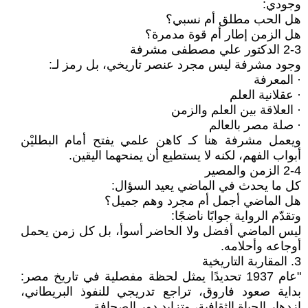
وجودي:
هل الحب مطلق أم نسبي؟
هل الزمن إطار أم قوة مدمرة؟
2-3 الدكتور علي مصطفى مشرفة
وجود مشرفة ليس مجرد عنصر تاريخي، بل رمز لـ:
· المعرفة
· عقلانية العلم
· العلاقة بين العلم والزمن
· صلة مصر بالعالم
ويعمل مشرفة هنا كـ كاهن علمي يفتح أمام البطليْن
أبواب الفهم، لكنه لا يستطيع أن يمنحهما اليقين.
2-4 الزمن والمصير
كل ما يحدث في الماضي يعيد السؤال:
هل الماضي أجمل أم مجرد وهم جميل؟
وتقدّم الرواية جوابًا ناضجًا:
ليس الماضي أفضل ولا الحاضر أسوأ، بل كل زمن يحمل
أوجاعه وأحلامه.
3. المقاربة التاريخية
"عام 1937 تحديدًا يمثل لحظة مفصلية في تاريخ مصر:
بداية صعود فاروق، تراجع تدريجي للنفوذ البريطاني،
ازدهار الحياة الثقافية، وتزايد دور الصحافة.