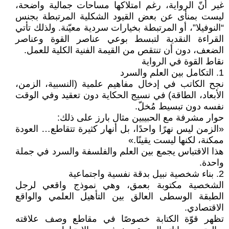
غير أنّ الرواية، رغم امتلاكها مساحات جمالية واضحة،
ليست بمنأى عن بعض القيود الشكلية المرتبطة بجنس
“النوفيلا”، أو المرتبطة بخيارات سردية معيّنة. ولذلك تأتي
القراءة النقدية لتبسط بوعي عناصر القوة وعناصر
الضعف، دون أن تنتقص من القيمة الفنية الكلية للعمل.
نقاط القوة في الرواية
1. التكامل بين العلم والسرد
نجح الكاتب في إدخال مفاهيم علمية (النسبية، الزمن،
الأبعاد، الطاقة) في نسيج الحكاية دون تعقيد وفي الوقت
نفسه دون تبسيط مُخلّ.
حوار مشرفة مع الحبيبين مثال بارز على ذلك:
«الزمن ليس نهرًا واحدًا، بل أنهار كثيرة تتقاطع… العودة
ممكنة، لكنها ليست يقينًا.»
هذا الاقتباس يجمع بين العلم والفلسفة والسرد في جملة
واحدة.
2. بناء شخصية نبيل بدقة نفسية واجتماعية
الشخصية مكتوبة بعمق، وهي نموذج واقعي لرجل
الطبقة الوسطى العالق بين التأهيل العلمي والواقع
الاقتصادي.
تظهر قوّة الكتابة خصوصًا في مقاطع وصف علاقته