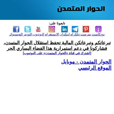
تابعونا على:
بودكاست
بنترست
تيلكرام
لينكدإن
الانستغرام
اليوتيوب
التويتر
الفيسبوك
تبرعاتكم وتبرعاتكن المالية تحفظ استقلال الحوار المتمدن،
فشاركونا في دعم استمرارية هذا الفضاء اليساري الحر
[اشترك في قناة ‫«الحوار المتمدن» على اليوتيوب]
الحوار المتمدن - موبايل
الموقع الرئيسي