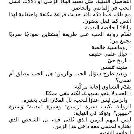
التفاصيل التقنية، مثل تعقيد البناء الزمني أو دلالات فشل
الحب في الماضي والحاضر.
مع ذلك، قلّما قدّم ناقد حديث قراءة مكثفة واحتفالية لهذا
النص كما فعل بيضون.
رابعًا: الخلاصة النقدية
تقدّم رواية الحب على طريقة أينشتاين نموذجًا سرديًا
يجمع بين:
· رومانسية خالصة
· خيال علمي خفيف
· تاريخ حيّ
· مدينة تتنفس
· وتعيد طرح سؤال الحب والزمن: هل الحب مطلق أم
نسبي؟
يقدّم الشناوي إجابة مركّبة:
· الحب لا ينجو بسهولة، لكنه يبقى ممكنًا.
· والزمن ليس عدوًا للحب، بل المكان الذي يختبره.
الرواية تكتب سيرة “زمنين” وسيرة “مدينة” وسيرة
“حبيبين”، وتؤكد في النهاية:
ليس المهم الزمن الذي نُلقى فيه، بل الشخص الذي
نختاره لنمشي معه داخل هذا الزمن.
الخاتمة النقدية