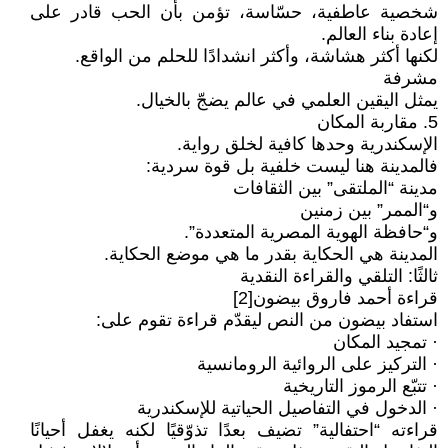
شخصية عاطفية، حسّاسة، تؤمن بأن الحب قادر على
إعادة بناء العالم.
لكنها أكثر هشاشة، وأكثر انشدادًا للحلم من الواقع.
مشرفة
يمثل اليقين العلمي في عالم يضجّ بالخيال.
5. مقاربة المكان
الإسكندرية وحدها كافية لخلق رواية.
فالمدينة هنا ليست خلفية بل قوة سردية:
مدينة “الملتقى” بين الثقافات
و“الممر” بين زمنين
و“حافظة الهوية المصرية المتعددة”.
المدينة هي الحكاية بقدر ما هي موضع الحكاية.
ثالثًا: التلقي والقراءة النقدية
قراءة أحمد فاروق بيضون[2]
استفاد بيضون من النص ليقدّم قراءة تقوم على:
· تمجيد المكان
· التركيز على الروائية الرومانسية
· تتبّع الرموز التاريخية
· الدخول في التفاصيل الحياتية للإسكندرية
قراءته “احتفالية” تضيف بعدًا تذوّقيًا لكنه يغفل أحيانًا