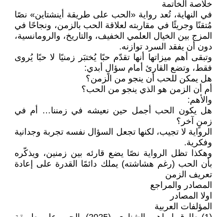
خلاصة الخاتمة
في النهاية، تُعد رواية «الحب على طريقة أينشتاين» نصًا
مُتقنًا وجريئًا في مقاربته لعلاقة الحب بالزمن، ونجاحًا في
المزج بين الخيال العلمي الخفيف، والتاريخ، والرومانسية،
دون أن يفقد السرد توازنه.
وتبقى أهم ميزاتها أنها تقدّم حبًا يُختبَر زمنيًا لا حبًا يُروى
فقط، وتضع القارئ أمام سؤالٍ أبدي:
هل يمكن للحب أن ينجو من الزمن؟
أم أن الزمن هو الذي ينجو من الحب؟
والأهم:
هل يكون الحب أجمل حين نعيشه في زمننا… أم في
زمنٍ آخر؟
الرواية لا تجيب، لكنها تجعل السؤال نفسه تجربة وجدانية
وفكرية.
وهكذا تظل الرواية نصًا يضع قارئه بين زمنين، ويذكّره
بأن الحب (رغم هشاشته) يملك دائمًا القدرة على إعادة
تعريف الزمن
المصادر والمراجع
اولا المصادر
المؤلفات العربية