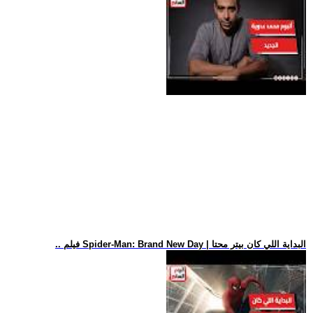
.. فيلم Spider-Man: Brand New Day | البداية اللي كان بيتر محتا