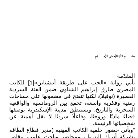
﷽
المقدّمة
تأتي رواية «الحب على طريقة أينشتاين»[1] للكاتب
المصري طارق إبراهيم الشناوي ضمن الفئة السردية
القصيرة (نوفيلا)، لكنها تنفتح في مضمونها على مساحات
زمنية وفكرية واسعة، تجمع بين الرومانسية والواقعية
السحرية والتاريخ، وتستنطق مدينة الإسكندرية بوصفها
فضاءً ماديًا وروحيًا، وفاعلًا سرديًا لا يقل أهمية عن
شخصياتها الرئيسة.
“ويأتي حضور خلفية الكاتب المهنية (مدير قطاع الطاقة
بشركة أنربك للبترول، ومحاضر وباحث علمي، وقاص