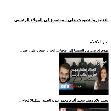
التعليق والتصويت على الموضوع في الموقع الرئيسي
اخر الافلام
.. مهدي لعريبي: من السينما إلى -مافيا-... الجزائر تقبض على زعيم
.. محمد علام وهيثم سعيد: ألبوم محمد عدوية الجديد استكمالا لنجاح