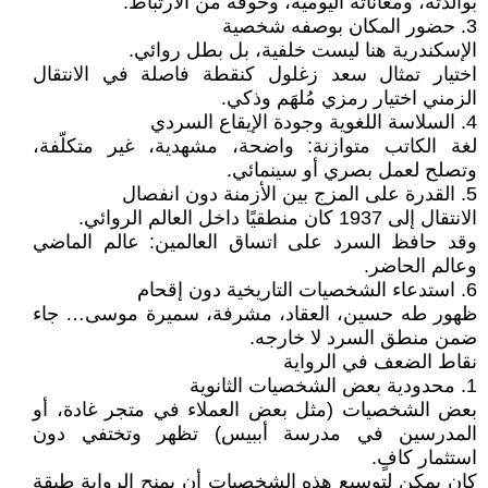
بوالدته، ومعاناته اليومية، وخوفه من الارتباط.
3. حضور المكان بوصفه شخصية
الإسكندرية هنا ليست خلفية، بل بطل روائي.
اختيار تمثال سعد زغلول كنقطة فاصلة في الانتقال
الزمني اختيار رمزي مُلهَم وذكي.
4. السلاسة اللغوية وجودة الإيقاع السردي
لغة الكاتب متوازنة: واضحة، مشهدية، غير متكلّفة،
وتصلح لعمل بصري أو سينمائي.
5. القدرة على المزج بين الأزمنة دون انفصال
الانتقال إلى 1937 كان منطقيًا داخل العالم الروائي.
وقد حافظ السرد على اتساق العالمين: عالم الماضي
وعالم الحاضر.
6. استدعاء الشخصيات التاريخية دون إقحام
ظهور طه حسين، العقاد، مشرفة، سميرة موسى… جاء
ضمن منطق السرد لا خارجه.
نقاط الضعف في الرواية
1. محدودية بعض الشخصيات الثانوية
بعض الشخصيات (مثل بعض العملاء في متجر غادة، أو
المدرسين في مدرسة أببيس) تظهر وتختفي دون
استثمار كافٍ.
كان يمكن لتوسيع هذه الشخصيات أن يمنح الرواية طبقة