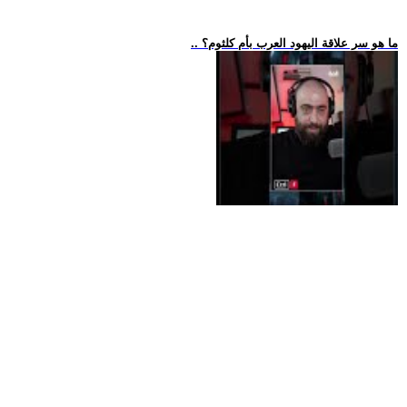
.. ما هو سر علاقة اليهود العرب بأم كلثوم؟