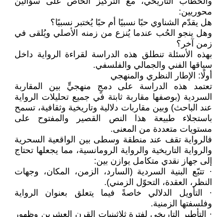
والخطاب التاريخي، مع التركيز الخاص على سؤالين
محوريين:
هل يقدّم الشناوي حبًا نسبيًا أم حبًا يُختبر نسبيًا؟
وهل ينجو الحُب عندما يُنزع من زمنه الأصلي ويُلقى في
زمن آخر؟
بهذه الأسئلة تنطلق هذه الدراسة لقراءة الرواية داخل
سياقها الفني والجمالي والفلسفي.
أولًا: الإطار النظري والمنهجي
تعتمد هذه الدراسة على دمجٍ منهجيٍّ بين المقاربة
السردية (بوصفها مقاربة ثابتة في جميع تحليلات الرواية
عند الباحث) وبين مقاربات دلالية وتاريخية وثقافية، تسمح
باستجلاء طبيعة هذا النص القصير والمفتوح على
مستويات متعددة من المعنى.
فالرواية تقف عند منطقة وسطى بين الواقعية السحرية
والرواية التاريخية والرواية الرومانسية، مما يجعلها تحتاج
إلى جهاز نقدي متكامل يوازن بين:
· تتبّع البنية السردية (السارد، الزمن، المكان، وجهات
النظر، العقدة، التحوّل الزمني).
· التأويل الدلالي خاصةً فيما يتعلق بعنوان الرواية
وفلسفتها الزمنية.
· التأطير التاريخي لفترة ثلاثينيات القرن العشرين وظهور