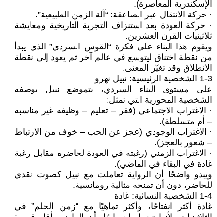
الإسكندرية المعاصرة).
· حركة الانتقال عبر الصاعقة: “آلة الزمن الطبيعية”.
· حركة العودة بعد استنزاف التجربة التاريخية ومعايشة
ثلاثينيات القرن العشرين.
ويقوم هذا البناء على فكرة “القوس السردي” الذي يبدأ
من نقطة اختناق ليتوسع في عالم آخر ثم يعود إلى نقطة
الانطلاق وقد تغيّر المعنى.
1-3 الشخصية الرئيسية: نبيل نهرو
على مستوى البناء السردي، يتموضع نبيل بوصفه
الشخصية المحورية التي تمثل:
· الاغتراب الاجتماعي (فقر – تعليم – وظيفة غير مناسبة
– أم متسلطة).
· الاغتراب الوجودي (عجز عن الحب – خوف من الارتباط
– شعور بالعجز).
· الاغتراب الزمني (رغبته في العودة لحاضره مقابل رغبة
غادة في البقاء في الماضي).
ويبدو واضحًا أن الرواية تعاملت مع نبيل كصوت نقدي
للحاضر، دون أن تمنحه مثالية رومانسية.
1-4 الشخصية النسائية: غادة
غادة أكثر انفتاحًا، وأكثر تماهيًا مع “زمن الحلم” في