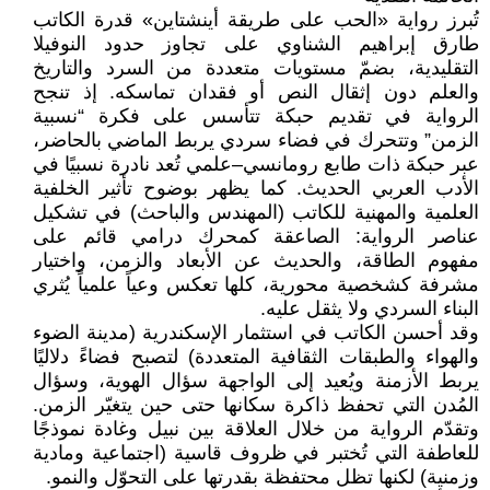
تُبرز رواية «الحب على طريقة أينشتاين» قدرة الكاتب
طارق إبراهيم الشناوي على تجاوز حدود النوفيلا
التقليدية، بضمّ مستويات متعددة من السرد والتاريخ
والعلم دون إثقال النص أو فقدان تماسكه. إذ تنجح
الرواية في تقديم حبكة تتأسس على فكرة “نسبية
الزمن” وتتحرك في فضاء سردي يربط الماضي بالحاضر،
عبر حبكة ذات طابع رومانسي–علمي تُعد نادرة نسبيًا في
الأدب العربي الحديث. كما يظهر بوضوح تأثير الخلفية
العلمية والمهنية للكاتب (المهندس والباحث) في تشكيل
عناصر الرواية: الصاعقة كمحرك درامي قائم على
مفهوم الطاقة، والحديث عن الأبعاد والزمن، واختيار
مشرفة كشخصية محورية، كلها تعكس وعياً علمياً يُثري
البناء السردي ولا يثقل عليه.
وقد أحسن الكاتب في استثمار الإسكندرية (مدينة الضوء
والهواء والطبقات الثقافية المتعددة) لتصبح فضاءً دلاليًا
يربط الأزمنة ويُعيد إلى الواجهة سؤال الهوية، وسؤال
المُدن التي تحفظ ذاكرة سكانها حتى حين يتغيّر الزمن.
وتقدّم الرواية من خلال العلاقة بين نبيل وغادة نموذجًا
للعاطفة التي تُختبر في ظروف قاسية (اجتماعية ومادية
وزمنية) لكنها تظل محتفظة بقدرتها على التحوّل والنمو.