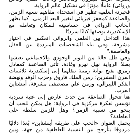
وروائي) عاملًا مؤثرًا في تشكيل عالم الرواية.
فخبرته العلمية تظهر في استخدام مفاهيم نسبية الزمن،
والصاعقة كمحفز فيزيائي لتغيير البعد الزمني، كما يظهر
الجانب الروائي في حساسيته للمكان وتعامله مع
الإسكندرية بوصفها كيانًا سرديًا.
هذا التداخل بين العلمي والروائي انعكس في اختيار
مشرفة، وفي بناء الشخصيات المترددة بين العقل
والعاطفة.”
وفي ظل حالة من التوتر الوجودي والاجتماعي يعيشها
بطلا الرواية نبيل نهرو وغادة، تأتي الصاعقة كمعادل
رمزي يفتح بوابة زمنية تنقلهما إلى إسكندرية ثلاثينيات
القرن العشرين؛ زمن الملك فاروق وحزب الوفد ونهضة
الفكر الليبرالي، وزمن علي مصطفى مشرفة، أينشتاين
العرب.
هنا تتحول الصاعقة من حدث عارض إلى عتبة سردية
تؤسس لفكرة مركزية في الرواية: هل يمكن للحب أن
ينجو من نسبية الزمن؟ وهل للزمن سلطة على
العاطفة؟
يحمل العنوان «الحب على طريقة أينشتاين» بُعدًا دلاليًا
مزدوجًا يتأرجح بين النسبية العاطفية من جهة، وبين