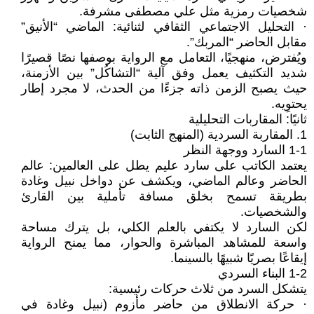
شخصيات رمزية مثل علي مصطفى مشرفة.
· التحليل الاجتماعي الثقافي لثنائية: الماضي “الأنيق”
مقابل الحاضر “المربك”.
ويُفترض، منهجيًا، التعامل مع الرواية بوصفها نصًا قصيرًا
شديد التكثيف يعمل وفق آلية “التشاكُل” بين الأزمنة،
حيث يصبح الزمن ذاته جزءًا من الحدث، لا مجرد إطار
يحتوِيه.
ثانيًا: المقاربات التحليلية
1. المقاربة السردية (المنهج الثابت)
1-1 السارد ووجهة النظر
يعتمد الكاتب على سارد عليم يطل على العالمين: عالم
الحاضر وعالم الماضي، ويكشف عن دواخل نبيل وغادة
بطريقة تسمح بخلق مسافة تأملية بين القارئ
والشخصيات.
لكن السارد لا يكتفي بالعلم الكلي، بل يترك مساحة
واسعة للمشاهد المباشرة والحوار، مما يمنح الرواية
إيقاعًا بصريًا شبيهًا بالسينما.
1-2 البناء السردي
يتشكل السرد من ثلاث حركات رئيسية:
· حركة الانطلاق من حاضر مأزوم (نبيل وغادة في