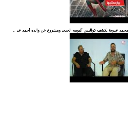
.. محمد عدوية يكشف كواليس ألبومه الجديد ومشروع عن والده أحمد عد