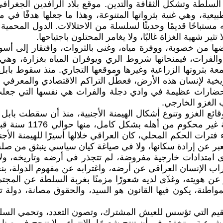
 السلطة وتشكل الثقافة والتدين. موقع بلاد الرافدين الجغر
بيعية، وهي غنية بثرواتها المتنوعة، وهذا ما جعلها هدفًا ف
به مستباحًا قديمًا وحديثًا لسلسلة من الاحتلالات. الدول المح
ير شهية الغزاة غالبًا، ولا يغامر المحتلون باجتياحها.
 أرضها من خصوبة، ووفرة مياه، وغنى بالثروات، وافتقار إلى أس
لفرات، فيمنحانها شروط الري ويوفران المياه بغزارة، وهي 
الطامعة بثروتها الزراعية وغيرها وموقعها التجاري. منذ سقوط ب
ريخية لإنسان هذه الأرض، فعطّل التراكم الاقتصادي والمعرفي
ضارات عظيمة في وادي دجلة والفرات هي نفسها التي جعلت 
الغزو الخارجي.
كو لبغداد عام 1258، منذ 1258 إلى 1921، باستثناء فترات الحكم المحلي، كان العراقي خل
ر عن إرادة سكانها، ولا في صياغة كيان سياسي ينبثق من صلب 
سوى امتدادات خارجية مفروضة، لم تتجذر في أرضه وتاريخه، و
ب الإنسان العراقي عن أرضه، واغترابه عن مفهوم الدولة، بنحو 
ر عن هويته، وغذّى لديه شعورًا مزمنًا بغربة السلطة عن المج
لمواطنة، يكون فيها القانون هو السيد، والحقوق مصانة، دولة
القيم التي تؤسس للعيش المشترك، وتصون التعدد، وتحمي السل