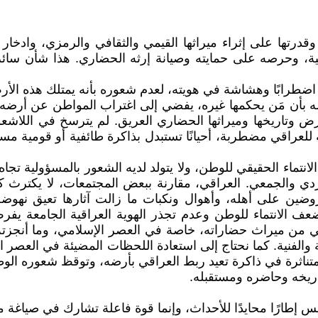
قدرتها على إثراء ميراثها القيمي والثقافي والرمزي، وادخار ث
ة، وحرصه على حمايته وصيانة إرثه الحضاري. هذا شأن سائر ا
 اضطرابًا وهشاشة في هويته، لعدم شعوره بأنه يمتلك هذه الأرض
أن مَن يحكمها غيره، يفضي إلى اغتراب المواطن عن أرضه، وين
رض وتاريخها وميراثها الحضاري العريق. لم يترسخ في اللاشعو
 للعراقي مضطربة، أحيانًا تستبدل بذاكرة طائفية أو قومية م
لانتماء الحقيقي للوطن، ولا يتولد لديه الشعور بالمسؤولية تجا
 والجمعي. العراقي، مقارنة ببعض المجتمعات، لا يكترث كثيرًا
ين على أهله، وأهوال ونكبات ما زالت آثارها تعيق نهوضه. ا
 الانتماء للوطن وعدم تجذر الهوية العراقية الجامعة يفرض ع
قي من ميراث حضاراته، خاصة في العصر الإسلامي، وما أنجزته 
بية والفنية. كما نحتاج إلى استعادة اللحظات المضيئة في العص
متناثرة في ذاكرة تعيد ربط العراقي بأرضه، وتوقظ شعوره الو
تاريخه وحاضره ومستقبله.
ن ليس إطارًا محايدًا للأحداث، وإنما قوة فاعلة تشارك في صياغ