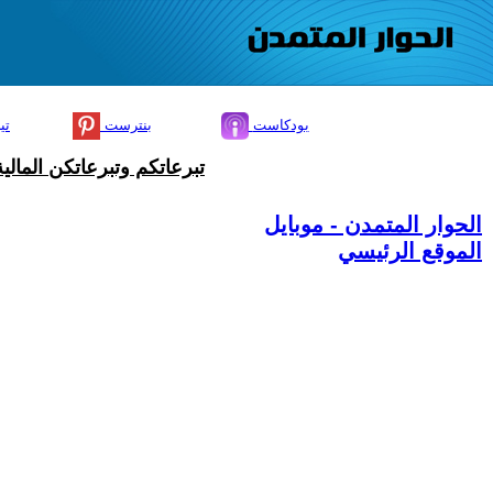
بودكاست
بنترست
تي
تبرعاتكم وتبرعاتكن المال
الحوار المتمدن - موبايل
الموقع الرئيسي