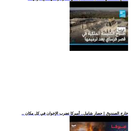
.. خارج الصندوق | حصار شامل.. أميركا تضرب الإخوان في كل مكان