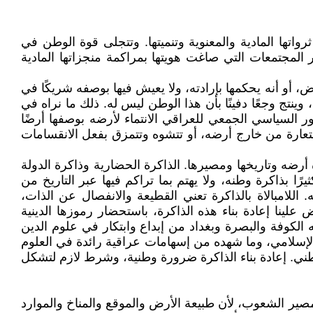
رواتها المادية والمعنوية وتنميتها. وتتجلى قوة الوطن في
لمجتمعات التي صاغت هويتها بمراكمة منجزاتها المادية
، أو أنه يحكمها بإرادته، ولا يعيش فيها بوصفه شريكًا في
تج وجعًا دفينًا بأن هذا الوطن ليس له. ذلك ما نراه في
ر السياسي الجمعي للعراقي الانتماء لأرضه بوصفها أرضًا
ستعارة من خارج أرضه، أو تتشوه وتتمزق بفعل الانقسامات
ه أرضه وتاريخها ومصيرها. الذاكرة الحضارية وذاكرة الدولة
 بذاكرة وطنه، ولا يهتم بما تراكم فيها عبر التاريخ من
للامبالاة بالذاكرة تعني القطيعة والانفصال عن الذات،
لينا إعادة بناء هذه الذاكرة، باستحضار رموزها الدينية
الكوفة والبصرة وبغداد من إبداع وابتكار في علوم الدين
ر الإسلامي، وما شهده من إسهامات عراقية رائدة في العلوم
طني. إعادة بناء الذاكرة ضرورة وطنية، وشرط لازم لتشكل
ة مصير الشعوب، لأن طبيعة الأرض والموقع والمناخ والموارد