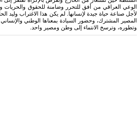
السلطة حين تستعار من الخارج وتفرض بالإكراه تفتقر إلى ال
الوعي العراقي من أفق للتحرر وضامنة للحقوق والحريات وا
لأجل صناعة حياة جيدة لإنسانها. لم يكن هذا الاغتراب وليد الح
المصير المشترك، وحضور السيادة بمعناها الوطني والإنساني وا
وتطوره، وترسخ الانتماء إلى وطن ومصير واحد.