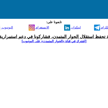
تابعونا على:
لكرام
لينكدإن
الانستغرام
اليوتيوب
ية تحفظ استقلال الحوار المتمدن، فشاركونا في دعم استمرارية 
[اشترك في قناة ‫«الحوار المتمدن» على اليوتيوب]