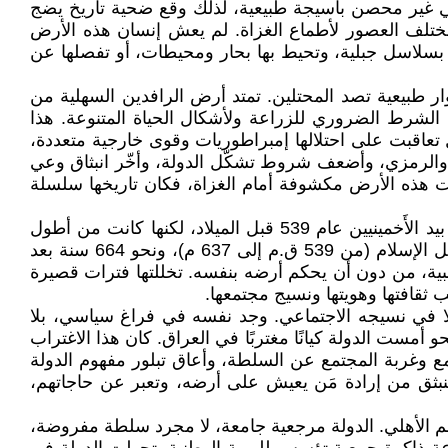
افي غير محصن بأسيجة طبيعية، لذلك وقع ضحية تاريخ يضج
ي مختلف العصور لأطماع الغزاة. لم يعش إنسان هذه الأرض
مية بسلاسل جبلية، وتحيط بها بحار ومحيطات، أو تفصلها عن
وار طبيعية تصد المحتلين. تمتد أرض الرافدين السهلية من
الشرط الضروري للزراعة ولأشكال الحياة المتنوعة. هذا
ابل تعاقبت على احتلالها إمبراطوريات وقوى خارجية متعددة،
 والرمزي، وأضعف شروط تشكّل الدولة، وأخّر انبثاق وعي
هذه الأرض مكشوفة أمام الغزاة، فكان تاريخها سلسلة
لم تكن بلاد الرافدين الأكثر تعرضًا للاحتلال، ولا الأعنف في وقائع الغزو وتنوع أشكال الهيمنة الأجنبية، منذ أن سقطت بابل بيد الأَخمينيين عام 539 قبل الميلاد، لكنها كانت من أطول
البلدان خضوعًا للاحتلال الأجنبي. مكث العراق نحو 1840 سنة غير محكوم من أهله بشكل كامل، منها حوالي 1176 سنة قبل الإسلام (من 539 ق.م إلى 637 م)، ونحو 664 سنة بعد
الها أسيرًا للهيمنة الأجنبية، من دون أن يحكم أرضه بنفسه. تخللتها فترات قصيرة
ثقافتها وهويتها ونسيج مجتمعها.
لا في نسيجه الاجتماعي. وجد نفسه في فراغ سياسي، بلا
أمست الدولة كيانًا مغتربًا في العراق. كان هذا الاغتراب
تمع وغربة المجتمع عن السلطة، وأعاق تبلور مفهوم الدولة
 تنبثق من إرادة مَن يعيش على أرضه، وتعبر عن حاجاتهم،
م الأهلي. الدولة مرجعية جامعة، لا مجرد سلطة مفروضة،