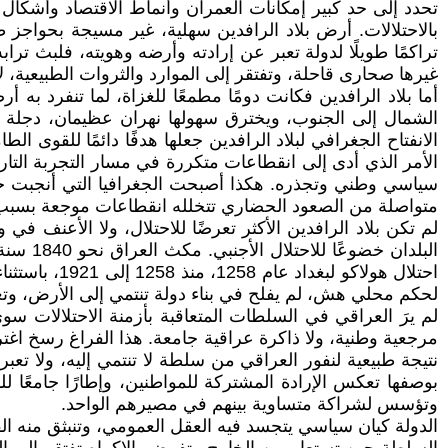
تحدد إلى حد كبير إمكانات العمران وأنماط الاقتصاد وأشكال
بالاحتلالات. أرض بلاد الرافدين سهلية، غير مسيجة بحواجز ط
تراكمًا طويلًا لدولة تعبر عن إرادته وأرضه وهويته، فلبث ترا
غيرها صحارى قاحلة، وتفتقر إلى الموارد والثروات الطبيعية، لا تث
أما بلاد الرافدين فكانت دومًا مطمعًا للغزاة، لما تنفرد به
الشمال إلى الجنوب، ويخترق سهولها نهران عظيمان، دجلة وا
الانفتاح الجغرافي لبلاد الرافدين جعلها هدفًا دائمًا للقوى 
الأمر الذي أدى إلى انقطاعات متكررة في مسار التجربة التا
سياسي وطني وتجذره. هكذا أصبحت الجغرافيا التي أنجبت ح
متواصلة من الصعود الحضاري تتخلله انقطاعات موجعة بسبب 
احتلال هولا
لحكم محلي هش، لم يفلح في بناء دولة تنتمي إلى الأرض، وتعب
لم يرَ العراقي في السلطات المتعاقبة بأزمنة الاحتلالات 
مرجعية وطنية، ولا ذاكرة عراقية جامعة. هذا الفراغ رسخ اغترا
نتيجة طبيعية لنفور العراقي من سلطة لا تنتمي إليه، ولا تعب
بوصفها تعكس الإرادة المشتركة للمواطنين، وإطارًا جامعًا ل
وتؤسس لشراكة متساوية بينهم في مصيرهم الواحد.
الدولة كيان سياسي يتجسد فيه العقل العمومي، وتنبثق منه 