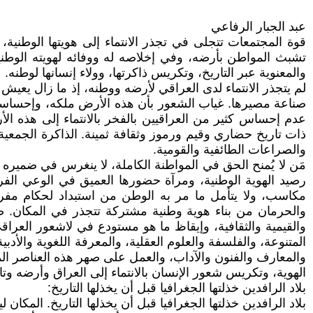
عبد الجبار الرفاعي
قوة المجتمعات تتجلى في تجذر الانتماء إلى هويتها الوطنية، و
تشبث المواطن بأرضه، وفي إخلاصه له ووفائه لهويته الوطني
والمعنوية عبر التاريخ، وتكريس ذاكرتها، وولاء إنسانها لوطنه.
لم يتجذر الانتماء لدى العراقي لأرضه ووطنه، إذ ما زال يعيش
صناعة مصيرها. غياب الشعور بأن هذه الأرض ملكه، وإحساسه ب
عدم إحساس كثير من العراقيين بالفخر بالانتماء إلى هذه الأ
ذات تاريخ حضاري وقيم ورموز وثقافة ثمينة. الذاكرة الجمعية
والصراعات الطائفية والقومية.
مَن لا يُمنح الحق في المواطنة الكاملة، لا ينغرس في ضميره ا
رصيد الهوية الوطنية، ومرآة حضورها العميق في الوعي الفردي
مكاسب، ولا يتأمل ما مر به الوطن من استبداد لحكام مفروض
والحرمان من بناء هوية وطنية مشتركة تتجذر في المكان. ضعف
والقيمية والثقافية، وإيقاظ ما هو مستودع في لاشعور العرا
المتنوعة، والفلسفة والعلوم العقلية، والمعرفة اللغوية والأد
والمعارف والفنون والآداب، والعمل على صهر هذه العناصر ال
الهوية، وتكريس شعور الإنسان بالانتماء إلى العراق وأرضه و
بلاد الرافدين خذلتها الجغرافيا قبل أن يخذلها التاريخ:
بلاد الرافدين خذلتها الجغرافيا قبل أن يخذلها التاريخ. المكا