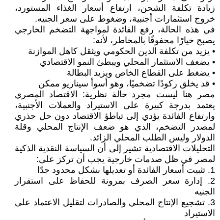
زيادة تكلفة الشحن، ارتفاع أسعار الغذاء المستورد،
خروج استثمارات أجنبية، وضغوط على سعر الجنيه.
في هذه الحالة، رفع الفائدة لمواجهة التضخم الخارجي
يصبح خيارًا محفوفًا بالمخاطر، لأنه:
• يزيد من تكلفة الدين الحكومي ويثقل كاهل الموازنة
• يضعف الاستثمار المحلي ويبطئ النمو الاقتصادي
• يضغط على القطاع الخاص ويزيد البطالة
• قد يخلق ركودًا تضخميًا، وهو أسوأ سيناريو ممكن
مصر هنا ليست مجرد حالة نظرية: الاقتصاد المصري
يعتمد بدرجة كبيرة على الاستيراد والعملات الأجنبية،
وارتفاع الفائدة يؤدي إلى تباطؤ الاقتصاد دون حل جذري
لمصدر التضخم، الذي هو ضعف الإنتاج المحلي وقلة
الدولار وليس الطلب المحلي الزائد.
التحليلات الاقتصادية تشير إلى أن السياسة النقدية الذكية
لمصر في ظل صدمات خارجية يجب أن تركز على:
1. تثبيت أسعار الفائدة أو تعديلها بشكل محدود جدًا
2. إدارة سعر الصرف بمرونة للحفاظ على استقرار
الجنيه
3. تشجيع الإنتاج المحلي والصادرات لتقليل الاعتماد على
الاستيراد