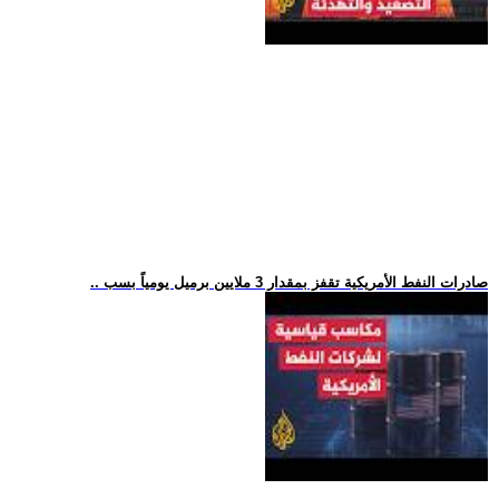
.. صادرات النفط الأمريكية تقفز بمقدار 3 ملايين برميل يومياً بسب