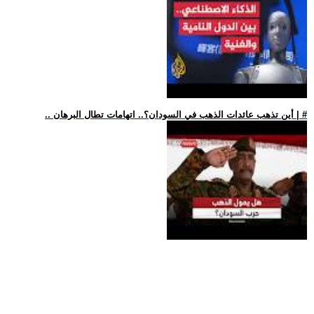
.. أين تذهب عائدات الذهب في السودان؟.. اتهامات تطال البرهان | #