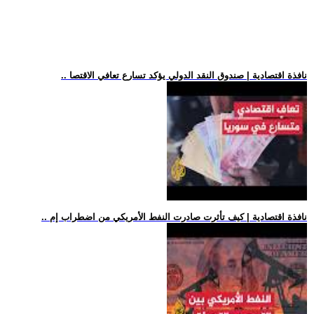
.. نافذة اقتصادية | صندوق النقد الدولي يؤكد تسارع تعافي الاقتصا
.. نافذة اقتصادية | كيف تأثرت صادرت النفط الأمريكي من اضطراب إم