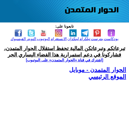
تابعونا على:
بودكاست
بنترست
تيلكرام
لينكدإن
الانستغرام
اليوتيوب
التويتر
الفيسبوك
تبرعاتكم وتبرعاتكن المالية تحفظ استقلال الحوار المتمدن،
فشاركونا في دعم استمرارية هذا الفضاء اليساري الحر
[اشترك في قناة ‫«الحوار المتمدن» على اليوتيوب]
الحوار المتمدن - موبايل
الموقع الرئيسي