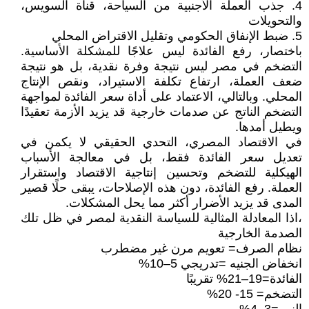
4. جذب العملة الأجنبية من السياحة، قناة السويس،
والتحويلات
5. ضبط الإنفاق الحكومي وتقليل الاقتراض المحلي
باختصار، رفع الفائدة ليس علاجًا للمشكلة الأساسية.
التضخم في مصر ليس نتيجة وفرة نقدية، بل هو نتيجة
ضعف العملة، ارتفاع تكلفة الاستيراد، ونقص الإنتاج
المحلي. وبالتالي، الاعتماد على أداة سعر الفائدة لمواجهة
التضخم الناتج عن صدمات خارجية قد يزيد الأزمة تعقيدًا
ويطيل أمدها.
في الاقتصاد المصري، التحدي الحقيقي لا يكمن في
تعديل سعر الفائدة فقط، بل في معالجة الأسباب
الهيكلية للتضخم وتحسين إنتاجية الاقتصاد واستقرار
العملة. رفع الفائدة، دون هذه الإصلاحات، يبقى حلًا قصير
المدى قد يزيد الأضرار أكثر مما يحل المشكلات.
،اذا المعادلة المثالية للسياسة النقدية لمصر في ظل تلك
الصدمة الخارجية
نظام الصرف= تعويم مرن غير مضطرب
انخفاض الجنيه =تدريجي 5–10%
الفائدة=19–21% تقريبًا
التضخم= 15- 20%