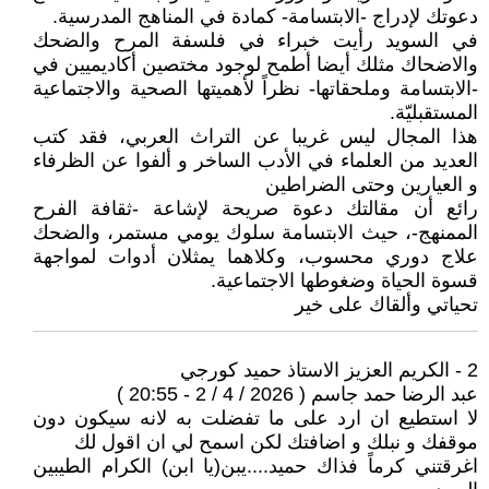
دعوتك لإدراج -الابتسامة- كمادة في المناهج المدرسية.
في السويد رأيت خبراء في فلسفة المرح والضحك
والاضحاك مثلك أيضا أطمح لوجود مختصين أكاديميين في
-الابتسامة وملحقاتها- نظراً لأهميتها الصحية والاجتماعية
المستقبليّة.
هذا المجال ليس غريبا عن التراث العربي، فقد كتب
العديد من العلماء في الأدب الساخر و ألفوا عن الظرفاء
و العيارين وحتى الضراطين
رائع أن مقالتك دعوة صريحة لإشاعة -ثقافة الفرح
الممنهج-، حيث الابتسامة سلوك يومي مستمر، والضحك
علاج دوري محسوب، وكلاهما يمثلان أدوات لمواجهة
قسوة الحياة وضغوطها الاجتماعية.
تحياتي وألقاك على خير
2 - الكريم العزيز الاستاذ حميد كورجي
عبد الرضا حمد جاسم ( 2026 / 4 / 2 - 20:55 )
لا استطيع ان ارد على ما تفضلت به لانه سيكون دون
موقفك و نبلك و اضافتك لكن اسمح لي ان اقول لك
اغرقتني كرماً فذاك حميد....يبن(يا ابن) الكرام الطيبين