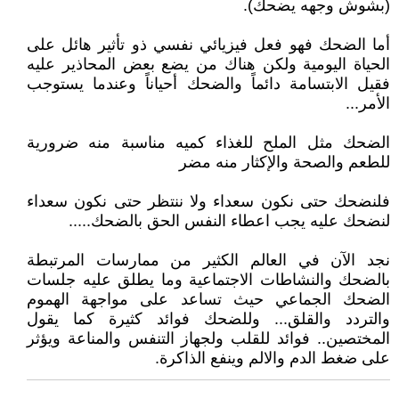
(بشوش وجهه يضحك).
أما الضحك فهو فعل فيزيائي نفسي ذو تأثير هائل على
الحياة اليومية ولكن هناك من يضع بعض المحاذير عليه
فقيل الابتسامة دائماً والضحك أحياناً وعندما يستوجب
الأمر...
الضحك مثل الملح للغذاء كميه مناسبة منه ضرورية
للطعم والصحة والإكثار منه مضر
فلنضحك حتى نكون سعداء ولا ننتظر حتى نكون سعداء
لنضحك عليه يجب اعطاء النفس الحق بالضحك.....
نجد الآن في العالم الكثير من ممارسات المرتبطة
بالضحك والنشاطات الاجتماعية وما يطلق عليه جلسات
الضحك الجماعي حيث تساعد على مواجهة الهموم
والتردد والقلق... وللضحك فوائد كثيرة كما يقول
المختصين.. فوائد للقلب ولجهاز التنفس والمناعة ويؤثر
على ضغط الدم والالم وينفع الذاكرة.