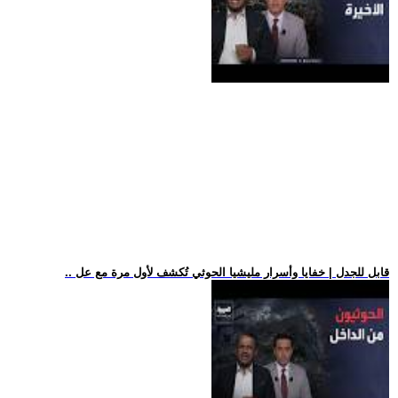
.. قابل للجدل | خفايا وأسرار مليشيا الحوثي تُكشف لأول مرة مع عل