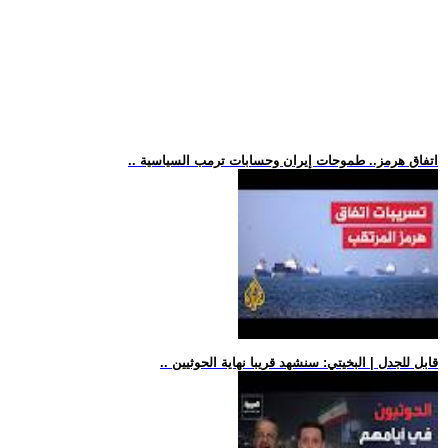
.. اتفاق هرمز.. طموحات إيران وحسابات ترمب السياسية
.. قابل للجدل | البخيتي: سنشهد قريبا نهاية الحوثيين