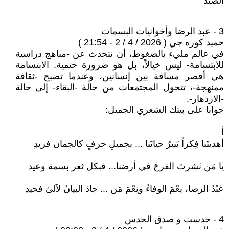
الصيد
3 - عبد الرضا وأخوانيات البسمات
حميد كوره جي ( 2026 / 4 / 2 - 21:54 )
في عالم مليء بالضغوط، أن نتحدث عن -مناهج دراسية
للابتسامة- ليس خيالاً، بل هو ضرورة حتمية. الابتسامة
هي أقصر مسافة بين إنسانين، وعندما تصبح -ثقافة
ممنهجة-، تتحول المجتمعات من حالة -البقاء- إلى حالة
-الازدهار-.
جوابا على بيتك الشعري الجميل:
أ
أهديتَنا فِكراً يَنيرُ حياتَنا ... بجميلِ حرفٍ کالجمان فريدِ
يا مَن نَشرتَ الفرحَ في أرضنا... فبكل ثغر بسمة وعيد
عَبْدُ الرضا، نِعْمَ الوفاءُ ونِعْمَ مَن ... جادَ البيانُ لآلئ فجيدِ
4 - حدست و صدق الحدس