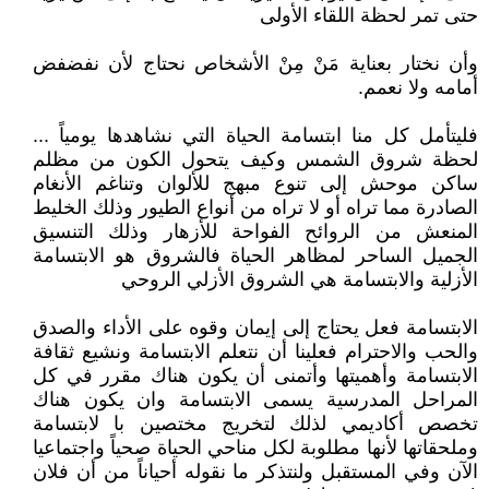
حتى تمر لحظة اللقاء الأولى
وأن نختار بعناية مَنْ مِنْ الأشخاص نحتاج لأن نفضفض
أمامه ولا نعمم.
فليتأمل كل منا ابتسامة الحياة التي نشاهدها يومياً ...
لحظة شروق الشمس وكيف يتحول الكون من مظلم
ساكن موحش إلى تنوع مبهج للألوان وتناغم الأنغام
الصادرة مما تراه أو لا تراه من أنواع الطيور وذلك الخليط
المنعش من الروائح الفواحة للأزهار وذلك التنسيق
الجميل الساحر لمظاهر الحياة فالشروق هو الابتسامة
الأزلية والابتسامة هي الشروق الأزلي الروحي
الابتسامة فعل يحتاج إلى إيمان وقوه على الأداء والصدق
والحب والاحترام فعلينا أن نتعلم الابتسامة ونشيع ثقافة
الابتسامة وأهميتها وأتمنى أن يكون هناك مقرر في كل
المراحل المدرسية يسمى الابتسامة وان يكون هناك
تخصص أكاديمي لذلك لتخريج مختصين با لابتسامة
وملحقاتها لأنها مطلوبة لكل مناحي الحياة صحياً واجتماعيا
الآن وفي المستقبل ولنتذكر ما نقوله أحياناً من أن فلان