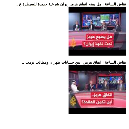
.. نقاش الساعة | هل يمنح اتفاق هرمز إيران شرعية جديدة للسيطرة ع
.. نقاش الساعة | اتفاق هرمز.. بين حسابات طهران ومطالب ترمب