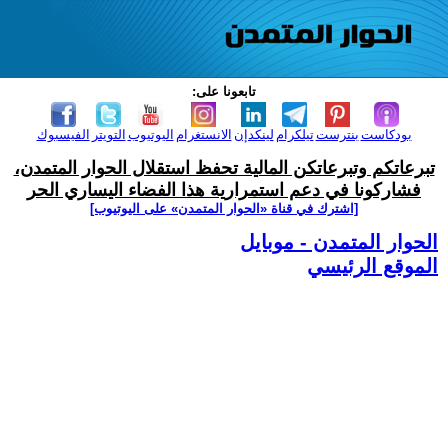
تابعونا على:
بودكاست
بنترست
تيلكرام
لينكدإن
الانستغرام
اليوتيوب
التويتر
الفيسبوك
تبرعاتكم وتبرعاتكن المالية تحفظ استقلال الحوار المتمدن،
فشاركونا في دعم استمرارية هذا الفضاء اليساري الحر
[اشترك في قناة ‫«الحوار المتمدن» على اليوتيوب]
الحوار المتمدن - موبايل
الموقع الرئيسي