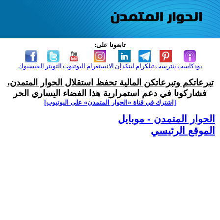
تابعونا على:
بودكاست
بنترست
تيلكرام
لينكدإن
الانستغرام
اليوتيوب
التويتر
الفيسبوك
تبرعاتكم وتبرعاتكن المالية تحفظ استقلال الحوار المتمدن،
فشاركونا في دعم استمرارية هذا الفضاء اليساري الحر
[اشترك في قناة ‫«الحوار المتمدن» على اليوتيوب]
الحوار المتمدن - موبايل
الموقع الرئيسي