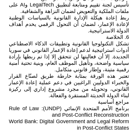
تأسيس لجنة تقييم ومتابعة لتطبيق LegalTech وAI على
ملفات الملكية والتعويض لضمان النزاهة والشفافية.
ربط إعادة هيكلة الإدارة القانونية بالسياسات الوطنية
لإعادة الإعمار، لضمان أن التحول الرقمي يخدم أهداف
الدولة الاستراتيجية.
6. الخلاصة
تشكل التكنولوجيا القانونية وتطبيقات الذكاء الاصطناعي
أدوات استراتيجية لدعم إعادة الإعمار القانوني في سوريا
الجديدة. إلا أن فعاليتها لن تتحقق إلا إذا تم ربطها بإرادة
سياسية واضحة، وتأهيل الموظف العام، وبنية تحتية أمنية
رقمية متينة، وإطار قانوني متكامل.
تعتبر هذه الورقة بمثابة خارطة طريق لصنّاع القرار
والخبراء الدوليين الراغبين في دعم عملية إعادة الإعمار
القانوني، وتحويله من مجرد مشروع إداري إلى ركيزة
لبناء الدولة الحديثة المستقرة والفعالة.
مراجع أساسية
برنامج الأمم المتحدة الإنمائي (UNDP): Rule of Law
and Post-Conflict Reconstruction
World Bank: Digital Government and Legal Reform
in Post-Conflict States