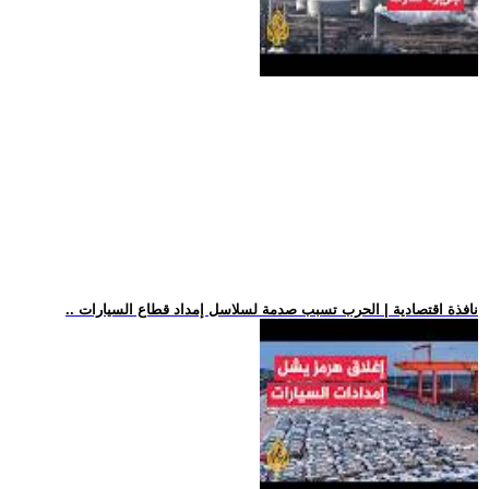
.. نافذة اقتصادية | الحرب تسبب صدمة لسلاسل إمداد قطاع السيارات