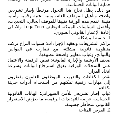
حماية البيانات الحساسة.
مع ذلك، يظل نجاح هذا التحول مرتبطًا بإطار تشريعي
واضح، وتأهيل الموظف العام، وبنية تحتية رقمية وأمنية
متينة. تقدم هذه الورقة تقييمًا للموقف الحالي، التحديات،
وأفضل السياسات الممكنة لتوظيف LegalTech وAI في
إعادة الإعمار القانوني السوري.
1. خلفية المشكلة
تراكم التشريعات وتعقيد الإجراءات: سنوات النزاع تركت
منظومة قانونية مشتّتة، مع تضارب في القوانين
واللوائح، وغياب معايير واضحة لتطبيقها.
ضعف الأرشفة والإدارة القانونية: نقص الرقمنة والاعتماد
على السجلات الورقية يعوق استرجاع البيانات وسرعة
اتخاذ القرار.
نقص الكفاءات والتدريب: الموظفون العامون يفتقرون
إلى مهارات رقمية تمكنهم من استخدام أدوات حديثة
بكفاءة.
غياب إطار تشريعي للأمن السيبراني: البيانات القانونية
الحساسة عرضة للتهديدات الرقمية، ما يعرّض الاستقرار
القانوني لمخاطر جسيمة.
2. الفرص المتاحة