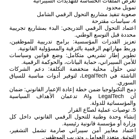
تعرض الملفات الحساسة للتهديدات السيبرانية
تمويل محدود
صعوبة تنفيذ مشاريع التحول الرقمي الشامل
4. سياسات مقترحة
اعتماد التحول الرقمي التدريجي: البدء بمشاريع تجريبية
محددة قبل التوسع الوطني.
تعزيز القدرات المؤسسية: برامج تدريبية للموظفين،
وربط مهاراتهم الرقمية بالترقية والمسؤولية القانونية.
تطوير إطار تشريعي متكامل: وضع قوانين وسياسات
للأمن السيبراني، حماية البيانات، والحوكمة الرقمية.
تبني حلول محلية منخفضة التكلفة: دعم الشركات
الناشئة في LegalTech، لتوفير أدوات مناسبة للسياق
السوري.
دمج التكنولوجيا ضمن خطة إعادة الإعمار القانوني: ضمان
أن LegalTech وAI تدعمان الأهداف السياسية
والمؤسساتية للدولة.
5. توصيات عملية لصنّاع القرار
إنشاء وحدة وطنية للتحول الرقمي القانوني داخل كل
وزارة أو مؤسسة قانونية رئيسية.
اعتماد معايير أمن سيبراني صارمة تشمل التشفير،
التوثيق متعدد العوامل، وتدريب الموظفين.