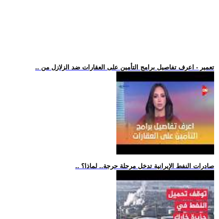
.. تعمير - اعرف تفاصيل برامج التأمين على العقارات ضد الزلازل من
.. صادرات النفط الإيرانية تدخل مرحلة حرجة.. لماذا؟