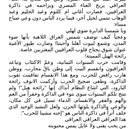
العراقي يزيح الغناء المصري ويزاحمه في ذاكرة
العراقيين، فصارت أغاني ام كلثوم وعبد الحليم وعبد
الوهاب تنتمي لجيل آخر، فيما يردد الناس دون وعي صباح
مساء:
ويا شمسنا الدايرة ضوي لهلي
وعجباً كيف توصف شمس العراق اللاهبة بأنها ضوء
المدن، وشمع لبيوت أهلنا وأحبتنا! وصارت طيور الأغنية
عنوان شوق يجتاح قلوب العراقيين المغتربين خاصة.
رائحة الهيل المميتة!
وقامت حرب السنوات الثمانية، وعمّ الاكتئاب وتباعد
العراقيون وانقسم البيت إلى وطن باقً محارب، ووطن
هارب رافض للحرب، ومع هذا الانقسام تفاقمت ثقوب
الذاكرة، وطغى ضجيج الحرب وأزكمت الانوف رائحة
البارود، التي اشاع النظام آنذاك إنها "رائحة هيل"! ولم
تنتج تلكم السنوات سوى نتوء في الذاكرة وحفراً من الغم
والهم والفقر والانقسام، الدماء تسيل في كل مكان،
والوعي والذاكرة يلوثها الحزن. ولعل النشيد الوحيد الذي
خلف أثراً في ذاكرة الناس هو "إحنه مشينا للحرب":
هذا العراقي العراقي العراقي
من يحب يفنى وﻻ عايل يمس محبوبته