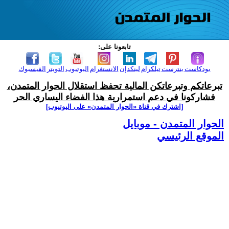
تابعونا على:
بودكاست
بنترست
تيلكرام
لينكدإن
الانستغرام
اليوتيوب
التويتر
الفيسبوك
تبرعاتكم وتبرعاتكن المالية تحفظ استقلال الحوار المتمدن،
فشاركونا في دعم استمرارية هذا الفضاء اليساري الحر
[اشترك في قناة ‫«الحوار المتمدن» على اليوتيوب]
الحوار المتمدن - موبايل
الموقع الرئيسي