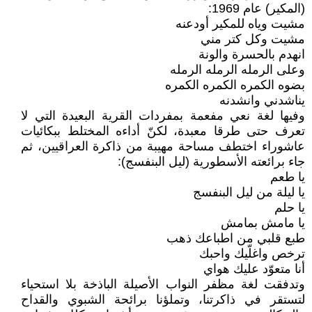
(المكير) عام 1969:
مشيت وياه للمكير أودعنه
مشيت وكل كتر مني
انهدم بالحسرة والونة
وعلى الرمله الرمله الرمله
بضوه الكمره الكمره الكمره
يناشدني وانشدنه
وفيها لغة نعي مفعمة بمفردات القرية البعيدة التي لا
تعرف حتى طرقا معبدة، لكنّ أداءه المختلط ببكائيات
عاشوراء اختطف مساحة مهيبة من ذاكرة العراقيين، ثم
جاء برائعته الأسطورية (ليل البنفسج):
يا طعم
يا ليلة من ليل البنفسج
يا حلم
يا مامش بمامش
طبع قلبي من اطباعك ذهب
ترخص واغلّيك واحبك
أنا متعوّد عليك هواي
وتدفقت لغة مظفر النواب الأصيلة الباذخة بلا استحياء
لتستقر في ذاكرتنا، وتملؤنا برائحة الشبوي والقداح