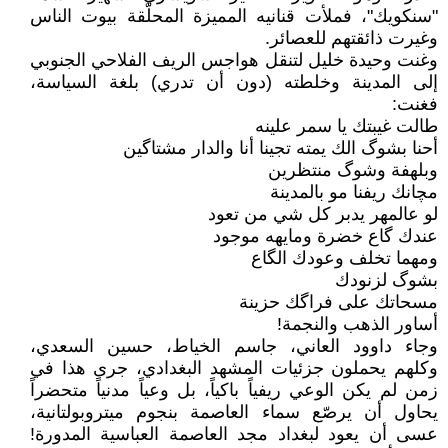
"سنكويك"، فملأت قنانيه المميزة المحلّقة بيوت الناس
وغيرت ذائقتهم للعصائر.
وغنت وحيدة خليل لتنقل هواجس الريف الفلاحي الجنوبي
إلى المدينة وخلطته (دون أن تدري) بلغة السياسة،
فغنت:
طالت غيبتك يا سمر علينه
أحنا بشوگ الك يمته تجينا أنا والدار مشتاگين
وبلهفة وشوگ منتظرين
مچانك ريفنا مو بالمدينة
لو عالمهر يدبر كل شي من تعود
عندك گاع خضرة ومايهه موجود
ومهما تخلف وعودك الگاع
بشوگ لزنودك
مسحاتك على فراگك حزينة
أساور الذهب والنجمة!
وجاء داوود العاني، جاسم الخياط، حسين السعدي،
وكلهم يحملون جزئيات المشهد البغدادي، جرى هذا في
زمن لم يكن الوعي ريفياً باكياً، بل وعياً مدنياً متحضراً
يحاول أن يرصّع سماء العاصمة بنجوم ميتروبولتانية،
عسى أن يعود لبغداد مجد العاصمة العباسية المدورة!