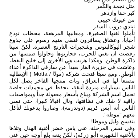
مثل نجمة والكَمر
كبر حبنا وازدهر
من عيونك حبيبي
تبتدي دروب السفر
تأملوا لغتها الصغيرة، ومعانيها المرهفة، محطات تودع
أحباباً، وعشاق يسافرون فتبقى منهم رسوم على جذوع
شجر اليوكالبتوس وشجيرات النارنج العطرة. لكنّ سيتا
رفضت ان تغني للحرب، فحاربوها وحاولوا طمسها من
ذاكرة الوطن، وهكذا هربت هي الأخرى إلى خليج النفط،
وعاشت في جزيرة الغاز بعيداً عن سارقي الذاكرة أعداء
الوطن. ومع سيتا فتحت شركة (موتّا / Motta ) الإيطالية
مصنعاً لها في العراق، وبات منتجها الفاخر يصل لكل
الناس بسيارات مبردة أنيقة، ليحفظ في مجمدات خاصة
تحمل اسم الشركة ويباع بأسعار معقولة جداً وبمواصفات
راقية لا شك في نظافتها، ونال اقبالا كبيرا، حتى نسي
الناس أنه آيس كريم (دوندرمه)، وصاروا يدعونك لتأكل
معهم "موطه".
بنفسج وليل وموطا!
وفي نفس المرحلة، غنى ياس خضر أغنية الهدل وتلاها
بالأغنية الشهيرة (أبو زركة)، لكنّ ينعه بلغ أوجه حين غنى