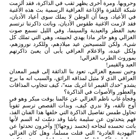
وحروبها. ومرة أخرى يظهر ثقب في الذاكرة، فقد ألزمت
شبكة التلفزة والإذاعة العراقية الرسمية بث هذه الأغنية
في الأعياد، وبما أن الوطن لا يملك سوى أعياد الأديان،
فقد لازمت الاغنية طقوس الأديان، وباتت ذاكرتنا ترتسم
بعيد الفطر والعيدية والسينما، وفي الليل نسمع صوت
الغزالي وهو حائر ماذا يهدي لحبيبته، وهي التي تملك كل
شيء. ولكن للمسيحين عيد ميلادهم، وللكرد نوروزهم،
ولكل عيده، والاعلام العراقي يأبى أن يعبئ ذاكرتهم
بموروث الطرب الغزالي!
العيد والقيمر!
وحين نسمع الغزالي، تعود بنا الذائقة إلى قيمر المعدان
العراقي الذي لا مثيل لمذاقه الرائق، والسبب انه ما برح
يشدو "خدك القيمر انا اتريك منه"، كيف تتجاوب المذاقات
والعطور والأصوات في الذاكرة؟
وفجأة غاب ناظم الغزالي عن عالمنا بوقت مبكر وهو في
أوج تألقه، ولا ندري كيف، وبدأت القصص ترسم ثقوباً
تحاول طمس تفاصيل الذاكرة التي خلفها هذا الفنان الفذ،
فهم يتحدثون عن سليمة باشا وقد دسّت له السم لأنها
باتت تحسده لنجاحه (تحسد زوجها!)! وآخرون تحدثوا عن
"اليهودية الغادرة" التي قتلت مسلماً، وهل كان الغزالي