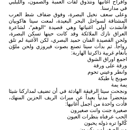
وأفراح أغانيها ونتذوق لفات العمبة والصمون، واللبلبي
في مدارسنا.
وعلى سعف نخيل البصرة، وفوق ضفاف شط العرب
المشتاقة لسواحل البحر البعيدة، لمعت سيتا هاكوبيان
فأنشدت أولى اغنياتها وهي قصيدة "الوهم"، لشاعرة
العراق نازك الملائكة وقد كانت حينها تسكن البصرة،
ولحن القصيدة الفنان حميد البصري، لكن الأغنية لم تلق
رواجاً. ثم بدأت سيتا تصنع بصوت فيروزي ولحن ملوّن
بأنغام غربية ذاكرتنا الهاربة:
اجمع اوراق الشوق
ورقة على ورقة
وانطر وعيني تحوم
صوبج يا طبكة
يمة يمة
ونجحت سيتا الرقيقة الهادئة في أن تضيف لمداركنا شيئا
متحضراً مدنياً بعيداً عن ميراث الريف الحزين المنهك،
فأدت واحدة من أجمل أغانيها:
صغيرة جنت وانت صغيرون
الحب عرفناه بنظرات العيون
كًالوا تره ذوله يحبون
من الصغر لمن يكبرون