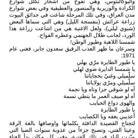
واليوكالبتوس، وهي تفوح من أشجار تكلل شوارع
الكرادة والوزيرية والمنصور والعطيفية وفي بعض شوارع
مدن العراق، وفي تلك المرحلة شاعت في حدائق البيوت
زراعة عرائش (بنفسجة الليل) وهي التي سماها البعض
(شبوي ليلي)، ولعل الاغنية هي من اشاعت زراعة هذا
الورد، لجانب ظلال الجهنمي وعطره الفواح.
شمسنا اللاهبة وطيور الوطن!
وسرعان ما ظهر العذب الرقيق سعدون جابر، فغنى عام
1971:
يا طيور الطايرة مرّي بهلي
يا شمسنا الدايرة ضوي لهلي
سلّميلي وغنيّ بحجاياتنا
سلّميلي ومرّي بولاياتنا
آه لو شوقي جزا وتاه ويا نجمة
آه لو صيف العمر ما ينطي نسمة
والهوى دواغ الحبايب
يا طيور الطايرة
أعذيبي يغفه ويا الكصايب
لتجتاح القصيدة الدافئة بكلماتها واوصافها بالغة الرقة
وعينا الفتي، وتصبح جزءاً من عذوبة سنوات الصبا التي
ميّزت البلد في تلك الفترة، وفي كل مكان بدأ الغناء