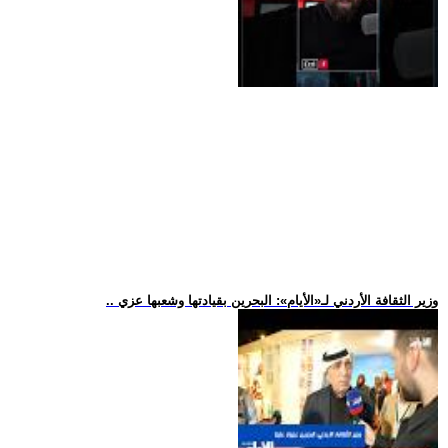
.. وزير الثقافة الأردني لـ«الأيام»: البحرين بقيادتها وشعبها عزي