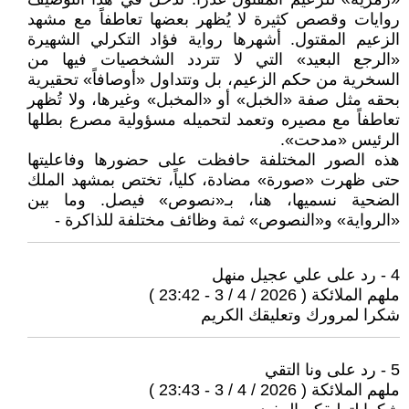
روايات وقصص كثيرة لا يُظهر بعضها تعاطفاً مع مشهد
الزعيم المقتول. أشهرها رواية فؤاد التكرلي الشهيرة
«الرجع البعيد» التي لا تتردد الشخصيات فيها من
السخرية من حكم الزعيم، بل وتتداول «أوصافاً» تحقيرية
بحقه مثل صفة «الخبل» أو «المخبل» وغيرها، ولا تُظهر
تعاطفاً مع مصيره وتعمد لتحميله مسؤولية مصرع بطلها
الرئيس «مدحت».
هذه الصور المختلفة حافظت على حضورها وفاعليتها
حتى ظهرت «صورة» مضادة، كلياً، تختص بمشهد الملك
الضحية نسميها، هنا، بـ«نصوص» فيصل. وما بين
«الرواية» و«النصوص» ثمة وظائف مختلفة للذاكرة -
4 - رد على علي عجيل منهل
ملهم الملائكة ( 2026 / 4 / 3 - 23:42 )
شكرا لمرورك وتعليقك الكريم
5 - رد على ونا التقي
ملهم الملائكة ( 2026 / 4 / 3 - 23:43 )