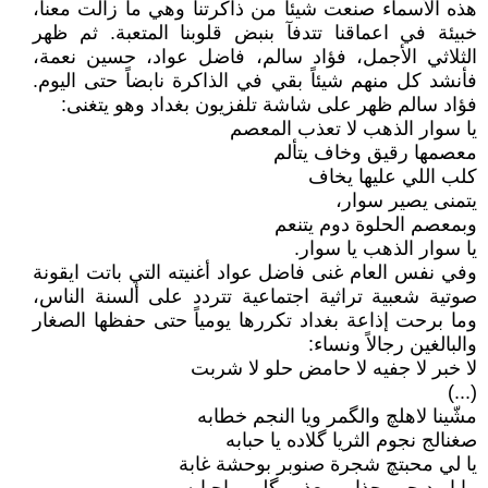
هذه الأسماء صنعت شيئا من ذاكرتنا وهي ما زالت معنا،
خبيئة في اعماقنا تتدفآ بنبض قلوبنا المتعبة. ثم ظهر
الثلاثي الأجمل، فؤاد سالم، فاضل عواد، حسين نعمة،
فأنشد كل منهم شيئاً بقي في الذاكرة نابضاً حتى اليوم.
فؤاد سالم ظهر على شاشة تلفزيون بغداد وهو يتغنى:
يا سوار الذهب لا تعذب المعصم
معصمها رقيق وخاف يتألم
كلب اللي عليها يخاف
يتمنى يصير سوار،
وبمعصم الحلوة دوم يتنعم
يا سوار الذهب يا سوار.
وفي نفس العام غنى فاضل عواد أغنيته التي باتت ايقونة
صوتية شعبية تراثية اجتماعية تتردد على ألسنة الناس،
وما برحت إذاعة بغداد تكررها يومياً حتى حفظها الصغار
والبالغين رجالاً ونساء:
لا خبر لا جفيه لا حامض حلو لا شربت
(...)
مشّينا لاهلچ والگمر ويا النجم خطابه
صغنالج نجوم الثريا گلاده يا حبابه
يا لي محبتچ شجرة صنوبر بوحشة غابة