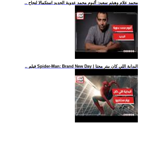
.. محمد علام وهيثم سعيد: ألبوم محمد عدوية الجديد استكمالا لنجاح
.. فيلم Spider-Man: Brand New Day | البداية اللي كان بيتر محتا