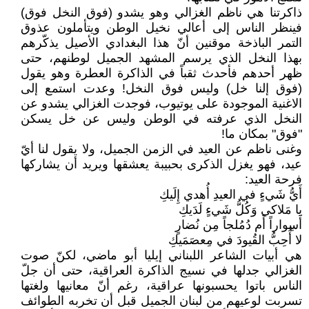
ذاكرتنا هي ناظم الغزالي وهو يشدو (فوق النخل فوق)
فينظر الناس إلى أعالي نخيل الوطن ويتأملون عذوق
التمر الباذخة موقنين أنّ هذا البغدادي الأصيل يذكّرهم
بهذا النخل الذي يرسم المشهد الجميل لوطنهم، حتى
ظهر أحدهم فأحدث ثقباً في الذاكرة العطرة وهو يقول
(فوق إلنا خل) وليس فوق النخل! وعدت استمع إلى
الاغنية الموجودة على يوتيوب، فوجدت الغزالي يشدو عن
النخل الذي عرفته في الوطن وليس عن خل يسكن
"فوق" بمكان ما!
وغنى ناظم عن العيد في الزمن الجميل، ولا يقول لنا أيّ
عيد، فهو يغزل الذكرى بحبيبة يعشقها ويريد أن يشاركها
فرحة العيد:
أَيُّ شَيءٍ في العيدِ أُهدي إِلَيكِ
يا مَلاكي وَكُلُّ شَيءٍ لَدَيكِ
أَسِواراً أَم دُمُلجاً مِن نُضارٍ
لا أُحِبُّ القُيودَ في مِعصَمَيكِ
هي أبيات الشاعر اللبناني إيليا أبو ماضي، لكنّ صوت
الغزالي جدلها في نسيج الذاكرة العراقية، حتى أن جلّ
الناس باتوا يحسبونها عراقية، رغم أنّ معانيها ولغتها
تسربت لوعيهم من لبنان الجميل قبل أن تخربه الطوائف