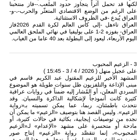
لكنها قد تحمل أثراً يتجاوز حدود الملعب.--فاز منتخبنا
على الرغم من الوضع الاقتصادي المتعثّر والحرب-،-و-
العراق يُبدع -في الظروف الاستثنائية.
العراق تاءهل -إلى كأس العالم لكرة القدم 2026فاز
العراق- بفوزه 2-1 على بوليفيا في نهائي الملحق العالمي
اليوم الأربعاء، ليعود إلى البطولة بعد 40 عاما من الغياب.
3 - الزعيم المحبوب
على عجيل منهل ( 2026 / 4 / 3 - 15:45 )
المشهد الأخير للزعيم المقتول عبد الكريم قاسم في
مبنى الإذاعة والتلفزيون ظل سنوات طويلة هو الموضوع
السردي المعلن، أو المُشار إليه ضمناً في روايات عراقية
كثيرة كانت أنموذجاً لإشكالية الذاكرة والنسيان. وقد
نتحدث باطمئنان، ربما، عما يمكن تسميته بـ«رواية
الزعيم». وليس القصد هنا بتوصيف «الزعيم» ما يمكن أن
نجده من توصيفات إيجابية، بكائية في حالات كثيرة، أو
مادحة أو متحسرة على مشهد «الإعدام» لـ«الزعيم
المحبوب»، إنما تتقصَّد رواية «الزعيم» إنتاج صور
«رمزية» للزعيم المقتول غدراً. تدخل في هذا التوصيف