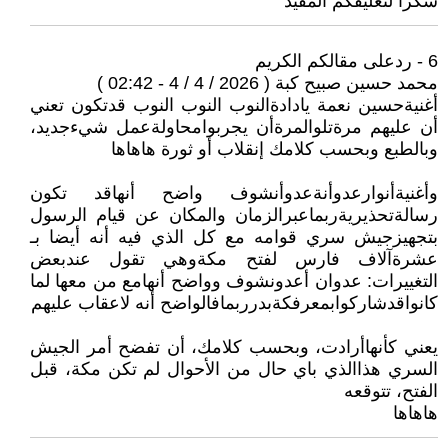
شكرا لتعليقكم المفيد
6 - ردعلى مقالكم الكريم
محمد حسين صبيح كبة ( 2026 / 4 / 4 - 02:42 )
أغنيةحسين نعمة يادادةالنوب النوب النوب قدتكون تعني
أن عليهم مرةتلوالمرةأن يجربوامحاولةعمل شيءجديد،
وبالطبع وبحسب كلامك إنقلاب أو ثورة هاهاها
وأغنيةأنوارعدوأنةعدوأنشوف واضح أنهاقد تكون
رسالةتحذيريةربماعبرالزمان والمكان عن قيام الرسول
بتجهيزجيش سري قوامه مع كل الذي فيه أنه أيضا بـ
عشرةآلاف فارس لفتح مكةوهي تقول عندبعض
التغييرات: عدوان أعدونشوف وواضح أنهامع من معها لما
كانواقدشاركوابمعرفكةبدرربمافالواضح أنه لاعقاب عليهم
يعني كأنهاأرادت، وبحسب كلامك، أن تفضح أمر الجيش
السري هذاالذي باي حال من الأحوال لم تكن مكة، قبل
الفتح، تتوقعه
هاهاها