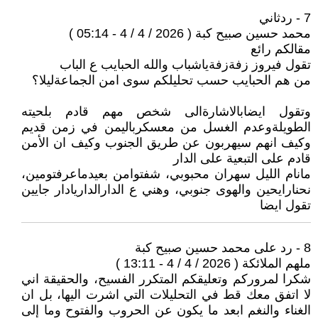
7 - ردثاني
محمد حسين صبيح كبة ( 2026 / 4 / 4 - 05:14 )
مقالكم رائع
تقول فيروز زفةزفةياشباب والله الحبايب ع الباب
من هم الحبايب حسب تحليلكم سوى امن الجماعةليلا؟
وتقول ايضابالاشارةالى شخص مهم قادم بلحيته
الطويلةوعدم الغسل من معسكرباليمن في زمن قديم
وكيف انهم سيهربون عن طريق الجنوب وكيف ان الأمن
قادم على التبعية على الدار
مانام الليل سهران محبوبي، شفتوامن بعيدماعرفتومين،
نحنارايحين والهوى جنوبي، وهني ع الدارالداريادار جايين
تقول ايضا
8 - رد على محمد حسين صبيح كبة
ملهم الملائكة ( 2026 / 4 / 4 - 13:11 )
شكرا لمروركم وتعليقكم المتكرر الفسيح، والحقيقة اني
لا اتفق معك قط في التحليلات التي اشرت اليها، بل ان
الغناء والنغم ابعد ما يكون عن الحروب والفتوح وما إلى