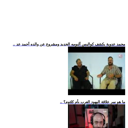
.. محمد عدوية يكشف كواليس ألبومه الجديد ومشروع عن والده أحمد عد
.. ما هو سر علاقة اليهود العرب بأم كلثوم؟