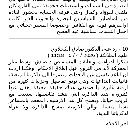
البصرة في الستينات والسبعينات فحديقة بيتي الفاره كان
ملتقى لفوؤاد وكمال وحتى فرقة الخشابة بحضور القادة
من المناضلين السياسيين للبصرة والجنوب الذين كانت
اواصرهم قوية مع الفنانين وخصوصا المغنين-تحياتي مع
اجمل التمنيات بمناسبة عيد الفصح
10 - رد على الدكتور صادق الكحلاوي
ملهم الملائكة ( 2026 / 4 / 5 - 11:18 )
شكرا لقراءتك وتعليقك المستفيض د صادق. وسط غبار
المعركة لابد من التروي قبل إطلاق الاحكام، وهكذا اردت
ان اباعد نفسي عن الأحداث منصرفا الى ذاكرتنا المتعبة،
فانهالت التداعيات وهي توثق تفاصيل وجزئيات كثيرة من
ازمنة غابرة. يا صديقي هناك حقيقة مخيفة يغفل عنها
كثيرون، هذه الذاكرة التي ننشد تفاصيلها، ستغيب مع
غروب حياتنا، ويصبح كل هذا الارشيف المفعم بالمشاعر
نسيا منسيا. توالي الازمنة بمسخ الذاكرة ولا عزاء
لذكرياتنا الندية.
اخر الافلام