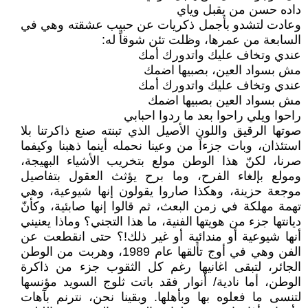
داده حسن من يقبل وياي
وعادت لتشدو بأجمل ذكريات عن حبيب عشقته وهي في
السابعة من عمرها، وظلت تئن شوقاً له:
عندي وتخاف عليك واتدورك أمك
مش بسواد العين، بصبيها اضمك
عندي وتخاف عليك واتدورك أمك
مش بسواد العين بصبيها اضمك
راحوا ويلي راحوا بعد ما ردوا احبابي
صوتها الرقيق واللون الأصيل الذي تبنته صنع ذاكرتنا بلا
استئذان، وبات جزءاً من وعينا نحمله أينما ذهبنا وكيفما
صرنا، لكنّ هذا الوطن مولع بتخريب الأشياء البهيجة،
ومولع بإلغاء الفرح، وما برح يؤثث العقول بتفاصيل
موجعة حزينة، وهكذا صاروا يقولون إنها شيوعية، وهي
تهمة مهلكة في زمن البعث، ثم قالوا إنها صابئية، وكأنّ
ديانتها جزء من هويتها الفنية، ما هذا التجني؟ وماذا يعنيني
أنها شيوعية أو مندائية أو غير ذلك!؟ حتى انقطعت عن
الفن وهي في أوج تألقها عام 1989، وهربت من الوطن
الجائر، لتبقى اغانيها رغم كل الثقوب جزء من ذاكرة
الوطن، أما نادية/ أنوار فقد باتت ثلوج السويد مؤنسها
لتنسى ما فعلوه بها وبأهلها. وبقينا نحن، نترنم بآهات