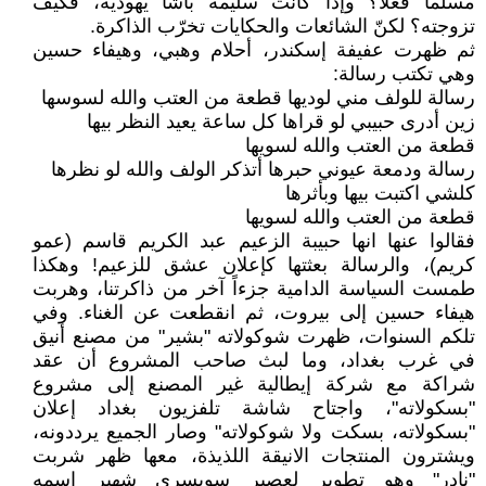
مسلما فعلاً؟ وإذا كانت سليمة باشا يهودية، فكيف
تزوجته؟ لكنّ الشائعات والحكايات تخرّب الذاكرة.
ثم ظهرت عفيفة إسكندر، أحلام وهبي، وهيفاء حسين
وهي تكتب رسالة:
رسالة للولف مني لوديها قطعة من العتب والله لسوسها
زين أدرى حبيبي لو قراها كل ساعة يعيد النظر بيها
قطعة من العتب والله لسويها
رسالة ودمعة عيوني حبرها أتذكر الولف والله لو نظرها
كلشي اكتبت بيها وبأثرها
قطعة من العتب والله لسويها
فقالوا عنها انها حبيبة الزعيم عبد الكريم قاسم (عمو
كريم)، والرسالة بعثتها كإعلان عشق للزعيم! وهكذا
طمست السياسة الدامية جزءاً آخر من ذاكرتنا، وهربت
هيفاء حسين إلى بيروت، ثم انقطعت عن الغناء. وفي
تلكم السنوات، ظهرت شوكولاته "بشير" من مصنع أنيق
في غرب بغداد، وما لبث صاحب المشروع أن عقد
شراكة مع شركة إيطالية غير المصنع إلى مشروع
"بسكولاته"، واجتاح شاشة تلفزيون بغداد إعلان
"بسكولاته، بسكت ولا شوكولاته" وصار الجميع يرددونه،
ويشترون المنتجات الانيقة اللذيذة، معها ظهر شربت
"نادر" وهو تطوير لعصير سويسري شهير اسمه