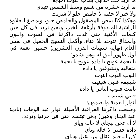
ما اريد حب چذابي يعذب گلوب احبابه
ما اريد عشرة من شمع وسط الشمس تتبدى
ولا خبر لا جفيه لا حامض حلو لا شربت
وهكذا كنّا نمص المصقول والحامض حلو، ونمضغ الحلاوة
الراشية الملفوفة بأرغفة الخبز، ونحن نردد في كل حين
كلمات الأغنية حتى غدت ذاكرتنا في الصوت واللون
والمذاق تتوحد بلا عناء. وأكمل النسيج الجميل في نفس
العام (نهاية ستينات القرن العشرين) حسين نعمة في
أول ظهور أنيق له وهو يشدو:
يا نجمة عونج يا داده عونج يا نجمة
متعاليه وتشوفين يا داده
النوب النوب النوب
شينيمه قلبي شينيمة
نامت قلوب الناس يا داده
قلبي شينيمه
أنوار العمبة والصمون!
وصنعت ذاكرتنا العراقية الأصيلة أنوار عبد الوهاب (نادية
عبد الجبار وهبي) وهي تبتسم حتى في حزنها وتردد:
لا أم تحن لبجاي لا خاله وياي
داده حسن لا خاله وياي
كل الوجوه اثقال من يقبل هواي