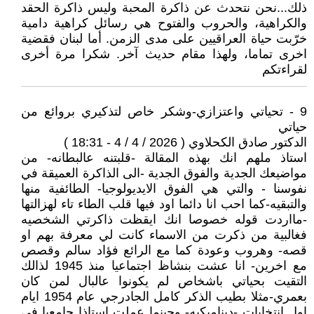
ذلك...نحن نتحدث عن ذاكرة المحبة وليس ذاكرة الحقد
والكراهية، والحروب والفتوح هي رسائل كراهية دامية
خرّبت حياة العراقيين على مدى الزمن. أما لبنان فقضية
اخرى تماما، ولهذا مقام حديث آخر. شكرا مرة أخرى
لقراءتكم
9 - تحياتي واعتزازي-وشكر خاص لتذكيري بروائع من
حياتي
الدكتور صادق الكحلاوي ( 2026 / 4 / 4 - 18:31 )
استاذ ملهم انك بهذه المقالة -قلبتنه عالبطانه- من
مواضيعك الجدية والفوق الجدية -الى الذاكرة العميقة في
نفوسنا - والتي هي الفوق الايديولوجيا- الطائفية منها
والتبقيه-كما احب انا دائما اود فيها قلب الطاء تاء لهزالتها
-مااردت قوله خصوصا انك ايقظت ذاكرتي الشخصيه
فغالبية من ذكرت من الاسماء كانت لي معرفة بهم او
قصه- وهروب وعودة كما مع الرائع فؤاد سالم وقصص
مع اخرين- انا عشت بنشاظ اجتماعيا منذ 1945 لذالك
التقيت بحياتي باشخاص لم يكونوا عالبال لمن كان
بعمري-مثلا بطيب الذكر كامل الجادرجي عام 1954 ايام
اول انتخابات -ديناميكيه- وحينما عملت استاذا جامعيا في