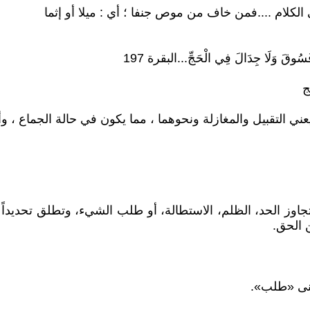
لكلام ....فمن خاف من موص جنفا ؛ أي : ميلا أو إثما
ج
يعني التقبيل والمغازلة ونحوهما ، مما يكون في حالة الجماع 
جاوز الحد، الظلم، الاستطالة، أو طلب الشيء، وتطلق تحديداً ع
ن الحق.
عنى «طلب».