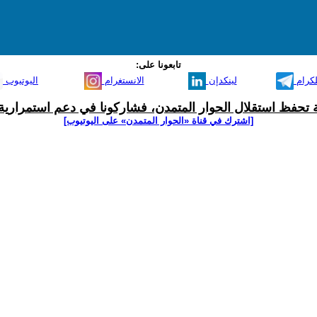
تابعونا على:
لكرام
لينكدإن
الانستغرام
اليوتيوب
ية تحفظ استقلال الحوار المتمدن، فشاركونا في دعم استمرارية 
[اشترك في قناة ‫«الحوار المتمدن» على اليوتيوب]