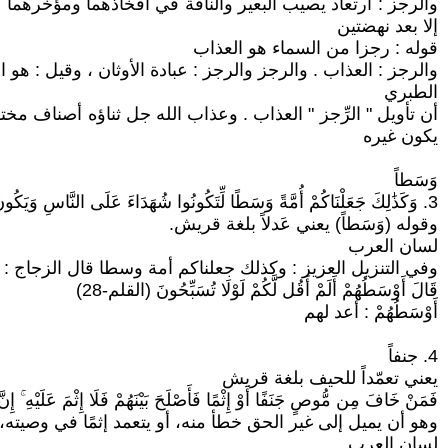
والرجز : ارتعاد يصيب البعير والناقة في أفخاذهما ومؤخرهما 
إلا بعد نهضتين
قوله : رجزا من السماء هو العذاب
والرجز : العذاب . والرجز والرجز : عبادة الأوثان ، وقيل : 
الطبري
أن تأويل " الرِّجز " العذاب . وعذاب الله جل ثناؤه أصناف مخت
يكون غيره
وَسَطاً
3. وَكَذَٰلِكَ جَعَلْنَاكُمْ أُمَّةً وَسَطًا لِّتَكُونُوا شُهَدَاءَ عَلَى النَّاسِ وَيَكُونَ الرَّسُولُ عَلَيْكُمْ شَهِيدًا....143 ۗ
وقوله (وَسَطاً) يعني عَدلاً بلغة قريش.
لسان العرب
وفي التنزيل العزيز : وكذلك جعلناكم أمة وسطا قال الزجاج : 
قَالَ أَوْسَطُهُمْ أَلَمْ أَقُل لَّكُمْ لَوْلَا تُسَبِّحُونَ (القلم-28)
أَوْسَطُهُمْ : أعد لهم
4. جنفاً
يعني تعمّداً للحيف بلغة قريش
فَمَنْ خَافَ مِن مُّوصٍ جَنَفًا أَوْ إِثْمًا فَأَصْلَحَ بَيْنَهُمْ فَلَا إِثْمَ عَلَيْهِ ۚ إِنَّ
وهو أن يميل إلى غير الحق خطأ منه، أو يتعمد إثمًا في وصيته، 
لسان العرب