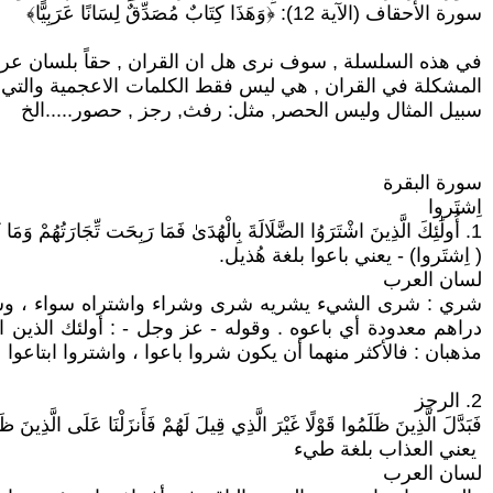
سورة الأحقاف (الآية 12): ﴿وَهَذَا كِتَابٌ مُصَدِّقٌ لِسَانًا عَرَبِيًّا﴾
في هذه السلسلة , سوف نرى هل ان القران , حقاً بلسان عرب
سبيل المثال وليس الحصر, مثل: رفث, رجز , حصور.....الخ
سورة البقرة
اِشتَروا
1. أُولَٰئِكَ الَّذِينَ اشْتَرَوُا الضَّلَالَةَ بِالْهُدَىٰ فَمَا رَبِحَت تِّجَارَتُهُمْ وَمَا كَانُوا مُهْتَدِينَ (16)
( اِشتَروا) - يعني باعوا بلغة هُذيل.
لسان العرب
شري : شرى الشيء يشريه شرى وشراء واشتراه سواء ، وشراه 
دراهم معدودة أي باعوه . وقوله - عز وجل - : أولئك الذين ا
مذهبان : فالأكثر منهما أن يكون شروا باعوا ، واشتروا ابتاعوا
2. الرجز
فَبَدَّلَ الَّذِينَ ظَلَمُوا قَوْلًا غَيْرَ الَّذِي قِيلَ لَهُمْ فَأَنزَلْنَا عَلَى الَّذِينَ ظ
يعني العذاب بلغة طيء
لسان العرب