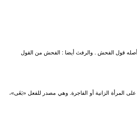
، وأصله قول الفحش . والرفث أيضا : الفحش من القول
لى المرأة الزانية أو الفاجرة. وهي مصدر للفعل «بَغَى»،