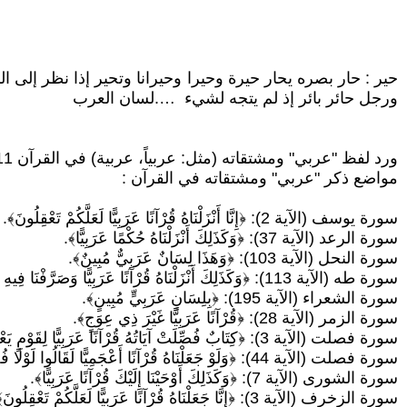
حير : حار بصره يحار حيرة وحيرا وحيرانا وتحير إذا نظر إلى ا
ورجل حائر بائر إذ لم يتجه لشيء ….لسان العرب
ورد لفظ "عربي" ومشتقاته (مثل: عربياً، عربية) في القرآن 11 مرة، وكلها تأتي في سياق وصف القرآن أو اللسان الذي نزل به (لسان عربي مبين)، .
مواضع ذكر "عربي" ومشتقاته في القرآن :
سورة يوسف (الآية 2): ﴿إِنَّا أَنْزَلْنَاهُ قُرْآنًا عَرَبِيًّا لَعَلَّكُمْ تَعْقِلُونَ﴾.
سورة الرعد (الآية 37): ﴿وَكَذَلِكَ أَنْزَلْنَاهُ حُكْمًا عَرَبِيًّا﴾.
سورة النحل (الآية 103): ﴿وَهَذَا لِسَانٌ عَرَبِيٌّ مُبِينٌ﴾.
سورة طه (الآية 113): ﴿وَكَذَلِكَ أَنْزَلْنَاهُ قُرْآنًا عَرَبِيًّا وَصَرَّفْنَا فِيهِ مِنَ الْوَعِيدِ﴾.
سورة الشعراء (الآية 195): ﴿بِلِسَانٍ عَرَبِيٍّ مُبِينٍ﴾.
سورة الزمر (الآية 28): ﴿قُرْآنًا عَرَبِيًّا غَيْرَ ذِي عِوَجٍ﴾.
سورة فصلت (الآية 3): ﴿كِتَابٌ فُصِّلَتْ آيَاتُهُ قُرْآنًا عَرَبِيًّا لِقَوْمٍ يَعْلَمُونَ﴾.
سورة فصلت (الآية 44): ﴿وَلَوْ جَعَلْنَاهُ قُرْآنًا أَعْجَمِيًّا لَقَالُوا لَوْلَا فُصِّلَتْ آيَاتُهُ ۖ أَأَعْجَمِيٌّ وَعَرَبِيٌّ﴾.
سورة الشورى (الآية 7): ﴿وَكَذَلِكَ أَوْحَيْنَا إِلَيْكَ قُرْآنًا عَرَبِيًّا﴾.
سورة الزخرف (الآية 3): ﴿إِنَّا جَعَلْنَاهُ قُرْآنًا عَرَبِيًّا لَعَلَّكُمْ تَعْقِلُونَ﴾.