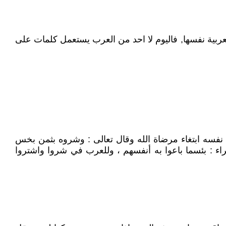
 عددها على اكثر من 200 كلمة, بل كذلك في المفردات العربية نفسها, فاليوم لا احد من العرب يستعمل كلمات على
فسه ابتغاء مرضاة الله وقال تعالى : وشروه بثمن بخس
فراء : بئسما باعوا به أنفسهم ، وللعرب في شروا واشتروا