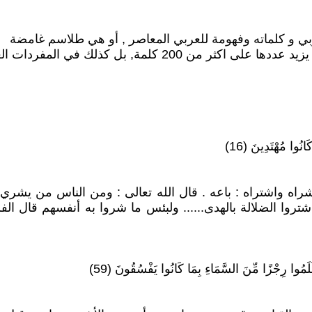
ي و كلماته وفهومة للعربي المعاصر , أو هي طلاسم غامضة
المشكلة في القران , هي ليس فقط الكلمات الاعجمية والتي يزيد
واشتراه : باعه . قال الله تعالى : ومن الناس من يشري ن
شتروا الضلالة بالهدى...... ولبئس ما شروا به أنفسهم قال ال
َلَمُوا رِجْزًا مِّنَ السَّمَاءِ بِمَا كَانُوا يَفْسُقُونَ (59)