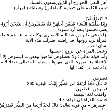
أهل البغي: الخوارج أو الذين يسعون بالفساد.
تجمع الكلمة على «بغاة» (للفاعلين) و«بغايا» (للمرأة)
7. تَعْضُلُوهُنَّ .
وَإِذَا طَلَّقْتُمُ النِّسَاءَ فَبَلَغْنَ أَجَلَهُنَّ فَلَا تَعْضُلُوهُنَّ أَن يَنكِحْنَ أَزْوَاج
يعني تحبسوا بلغة أزد شنوءة
ـزلت في جابر بن عبد الله الأنصاري, وكانت له ابنة عم فطلقها
المرأة تريد زوجها، قد راضته. فنـزلت هذه الآية.
لسان العرب
وعضل المرأة عن الزوج : حبسها
وأما قوله تعالى : ولا تعضلوهن لتذهبوا ببعض ما آتيتموهن إل
الافتداء منه بمهرها الذي أمهرها ، سماه الله تعالى عضلا لأن
إذا دعت إلى كفء لها
فصرهن
8. قَالَ فَخُذْ أَرْبَعَةً مِّنَ الطَّيْرِ إِلَيْكَ...البقرة-260
فصرهن : قطعهن
وافقت لغة النبطية
ختلفت القراء في قراءة ذلك
«فصرهن» من قوله تعالى: قالَ فَخُذْ أَرْبَعَةً مِنَ الطَّيْرِ فَصُرْهُنَّ إِلَي