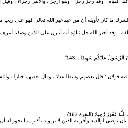
عند القيام ، وقد رجز رجزا ، وهو أرجز ، والأنثى رجزاء ، وقي
هو الشرك ما كان تأويله أن من عبد غير الله تعالى فهو على ري
لفة . وقد أخبر الله جل ثناؤه أنه أنـزل على الذين وصفنا أمره
فيه قولان : قال بعضهم وسطا عدلا ، وقال بعضهم خيارا ، والل
 اللَّهَ غَفُورٌ رَّحِيمٌ (البقرة-182)
بأن يوصي لوالديه وأقربيه الذين لا يرثونه بأكثر مما يجوز له أ