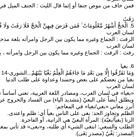
فمن خاف من موص جنفا أو إثما قال الليث : الجنف الميل في ا
رَفَثَ
5. الْحَجُّ أَشْهُرٌ مَّعْلُومَاتٌ ۚ فَمَن فَرَضَ فِيهِنَّ الْحَجَّ فَلَا رَفَثَ وَلَا فُسُوقَ وَلَا جِدَالَ فِي الْحَجِّ...البقرة 197
لسان العرب
الرفث : الجماع وغيره مما يكون بين الرجل وامرأته بلغة مذح
لسان العرب
رفث : الرفث : الجماع وغيره مما يكون بين الرجل وامرأته ، 
6. بغيا
وَمَا تَفَرَّقُوا إِلَّا مِن بَعْدِ مَا جَاءَهُمُ الْعِلْمُ بَغْيًا بَيْنَهُمْ...الشورى-14
بغيا من بعضكم على بعض وحسدا وعداوة على طلب الدنيا
لسان العرب
«بغيا» في لسان العرب، ومصادر اللغة العربية، تعني أساساً ت
ويطلق أيضاً على البغيّ (بتشديد الياء) من الفساد والخروج ع
أبرز معاني «بغي/بغيا» في المعاجم:
الظلم وتجاوز الحد: بغى على الناس بغياً أي: ظلم واعتدى.
الزنا (بغياً/بغيّة): المرأة البغيّ هي الزانية، أو الفاجرة.
الطلب والسعي: ابتغى الشيء أي طلبه، و«بغى» قد تأتي بم
المصدر: بَغْيٌ (مصدر بَغَى).