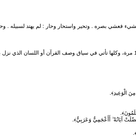
لشيء فعشي بصره . وتحير واستحار وحار : لم يهتد لسبيله . وحار