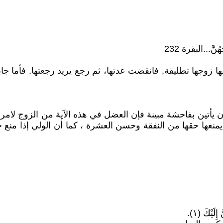
َهُنَّ...البقرة 232
 زوجها تطليقة, فانقضت عدتها، ثم رجع يريد رجعتها. فأما جابر 
ا أن يأتين بفاحشة مبينة فإن العضل في هذه الآية من الزوج لا
ه يمنعها حقها من النفقة وحسن العشرة ، كما أن الولي إذا منع 
ْكَ (١).