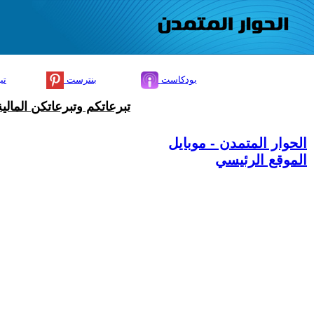
بودكاست
بنترست
تي
تبرعاتكم وتبرعاتكن المال
الحوار المتمدن - موبايل
الموقع الرئيسي