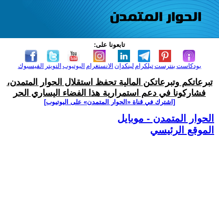
تابعونا على:
بودكاست
بنترست
تيلكرام
لينكدإن
الانستغرام
اليوتيوب
التويتر
الفيسبوك
تبرعاتكم وتبرعاتكن المالية تحفظ استقلال الحوار المتمدن،
فشاركونا في دعم استمرارية هذا الفضاء اليساري الحر
[اشترك في قناة ‫«الحوار المتمدن» على اليوتيوب]
الحوار المتمدن - موبايل
الموقع الرئيسي