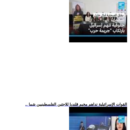
.. القوات الإسرائيلية تداهم مخيم قلنديا للاجئين الفلسطينيين شما