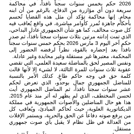
2026 حكم بخمس سنوات سجناً نافذاً، في محاكمة
سريعة دون أي مؤازرة من الدفاع، بالرغم من أن ابنه
محامٍ. إنها محاكمة تؤكد أن مثل هذه القضايا تُحسم
بأحكام جاهزة تُمرر كأوامر مباشرة، في واقع يُعاقب فيه
كل صوت مخالف، كما هو شأن الجمهوري عادل البداحي،
الذي تمت إدانته مرتين بثلاث سنوات سجناً نافذاً، ثم صدر
حكم آخر اليوم 3 مارس 2026 بحكم خمس سنوات سجناً
نافذاً بعد إحضاره بالقوة، نظراً لرفضه الحضور إلى
المحكمة، معتبرها غير مستقلة وغير محايدة وغير عادلة.
ونفس المصير لحق بالمناضلة سعيدة العلمي، التي تقضي
عقوبة ثلاث سنوات للمرة الثالثة، لا لشيء إلا لأنها قالت
كلمة حق في وجه حاكم طاغٍ. كذلك الأمر بالنسبة
للمناضل الجمهوري جمال بوحدو، الذي تعرض لحكم
عشر سنوات سجناً نافذاً، ثم المناضل الجمهوري أيت
لحسن المختطف، الذي لم يظهر له أثر منذ عام 2015.
هذا هو حال المناضلين والأصوات الجمهورية في مملكة
الديكتاتورية العلوية، حيث تُحاكم المبادئ، ويُعاقب كل
من يرفع صوته دفاعاً عن الحق والحرية، ويستمر الإفلات
من العدالة في ظل نظام لا يقبل بأي صوت جمهوري
مستقل.