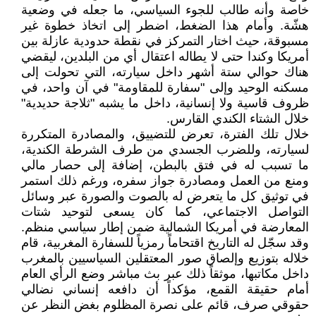
خاصة وأنه طالب للجوء السياسي، ما جعله في وضعية
هشّة. وأمام هذا الضغط، اضطر إلى اتخاذ خطوة غير
مسبوقة، حيث اختار التمركز في نقطة حدودية عازلة بين
أمريكا وكندا حتى لا يطاله اعتقال أي من البلدين، ليقضي
هناك حوالي ستة أشهر داخل سيارته، التي تحولت إلى
مسكنه الوحيد وإلى "سفارة للمقاومة" في آن واحد، في
ظروف قاسية ولا إنسانية، داخل ما يشبه "ثلاجة حديدية"
خلال الشتاء الكندي القارس.
خلال تلك الفترة، تعرض للتضييق، والمصادرة المتكررة
لسيارته، وللضرب الجسدي من طرف الشرطة الكندية،
ما تسبب له في فتق بالبطن، إضافة إلى حصار مالي
ومنع من العمل ومصادرة جواز سفره، ورغم ذلك استمر
في توثيق كل ما يتعرض له بالصوت والصورة عبر وسائل
التواصل الاجتماعي، كما كان يسعى لتوحيد شتات
المعارضة في أمريكا الشمالية ضمن إطار سياسي منظم.
وقد سجّل له التاريخ اقتحاماً رمزياً للسفارة المغربية، قام
خلاله بتوزيع وإلصاق صور المعتقلين السياسيين بالمغرب
داخل مكاتبها، موثقاً ذلك عبر بث مباشر وضع الرأي العام
أمام حقيقة القمع، مؤكداً أن دافعه إنساني نضالي
حقوقي صرف، قائم على نصرة المظلوم بغض النظر عن