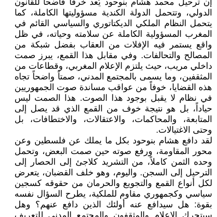
إن ترحيل محمد هشام بنوحود يُعد خرقاً فاضحاً للقانون
الدولي، وتتحمل الدولة الكندية مسؤوليتها الكاملة، كما
يتحمل النظام الملكي الديكتاتوري والسياسي القائم في
المغرب المسؤولية الكاملة عن سلامته وحياته، في ظل
واقع يستمر فيه الإفلات من العقاب بفضل شبكة من
المصالح والتحالفات. وفي مقابل هذا القمع، يبرز صمت
داخلي مريب، حيث يلتزم الإعلام المغربي، وقطاعات من
المثقفين، وما يسمى بالمجتمع المدني، صمتاً واضحاً تجاه
هذه القضايا، خوفاً من عواقب مساندة صوت الجمهوريين
في نظام لا يقبل بوجود هذا الصوت. هذا الصمت ليس
حياداً، بل هو نتيجة خوف من القمع الذي قد يصل إلى
المتابعة، والمحاكمات، والاعتقالات، والاختطافات، بل
وحتى الاغتيالات.
لقد دافع هشام بنوحود بكل ما يملك عن فلسطين وعن
محور المقاومة، ورفع صوته حين صمت البعض، وتحمل
وحده الثمن كاملاً، من التشريد كلاجئ إلى الحصار إلى
الترحيل إلى السجن. واليوم، وهو خلف القضبان، يتعرض
لكل أنواع القمع والتجويع والحرمان من حقوقه كسجين
سياسي وكجمهوري مقاوم للملكية، يطرح السؤال نفسه
بقوة: هل سيدافع عنه أولئك الذين دافع عنهم؟ وهل
سيتحرك الإعلام والمثقفون والمجتمع المدني للتعريف