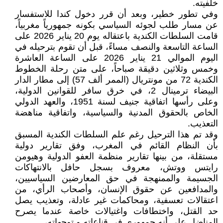
خلفيته.
وفي تطور خطير، وبعد أن قرر دخول كندا للاستفسار
عن مسار طلب لجوئه السياسي بكونه جمهورياً مغربياً،
قامت السلطات الكندية باعتقاله يوم 20 يناير 2026 على
الساعة التاسعة والنصف مساءً، قبل أن تقوم بترحيله في
اليوم الموالي 21 يناير 2026 على الساعة العاشرة
وخمس وثلاثين دقيقة صباحاً، على متن رحلة الخطوط
الكندية 72 من مونتريال (الممر ألف 57) إلى مطار الدار
البيضاء ترمينال 2، في خرق سافر للقوانين الدولية،
وعلى رأسها اتفاقية جنيف لسنة 1951، والعهد الدولي
الخاص بالحقوق المدنية والسياسية، واتفاقية مناهضة
التعذيب.
وقد تم هذا الترحيل رغم علم السلطات الكندية المسبق
بأن النظام القائم في المغرب، وفق تقارير دولية
مستقلة، من بينها تقارير منظمة العفو الدولية وهيومن
رايتس ووتش، معروف بسجل حافل بالانتهاكات
الجسيمة والممنهجة في حق المعارضين السياسيين،
والمدافعين عن حقوق الإنسان، وأصحاب الرأي، من
اعتقالات تعسفية، ومحاكمات غير عادلة، وتعذيب يصل
حد القتل، واختطافات واغتيالات خاصة عندما يصرح
المناضل على أنه جمهوري في قناعاته و توجهاته، .