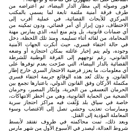
فور وصوله إلى مطار الدار البيضاء، تم اعتراضه من
طرف فرقة أمنية ملثمة تابعة لما يسمى بالمكتب
المركزي للأبحاث القضائية، في عملية أقرب إلى
الاختطاف، دون إبراز أي أمر قضائي، ودون تمكينه من
أي ضمانات قانونية، بل وتم منع ابنه، الذي يمارس مهنة
المحاماة، من لقائه أثناء تسليمه. ومنذ تلك اللحظة، دخل
في حالة اختفاء قسري، حيث أنكرت الجهات الأمنية
وجوده، ولم يتم إخبار عائلته بمكان احتجازه أو وضعه
القانوني، رغم توجههم إلى الفرقة الوطنية للشرطة
القضائية بالدار البيضاء، التي صرّحت بعدم توفرها على
أي معلومات، ما يعزز فرضية الاحتجاز السري خارج إطار
القانون. و بذلك تُعد هذه الوقائع جريمة اختفاء قسري
مكتملة الأركان وفق القانون الدولي، باعتبارها تجمع بين
الحرمان التعسفي من الحرية، وإنكار المصير، وحرمان
الضحية من الحماية القانونية، وهي من أخطر الانتهاكات،
خاصة في سياق بلد وُثّقت فيه مراكز احتجاز سرية
وممارسات تعذيب وحشي تصل إلى الاغتصاب وسوء
المعاملة المؤدية إلى القتل.
وبعد ذلك، تمت محاكمته في ظروف تفتقد لأبسط
شروط العدالة، ليصدر في الأسبوع الأول من شهر مارس