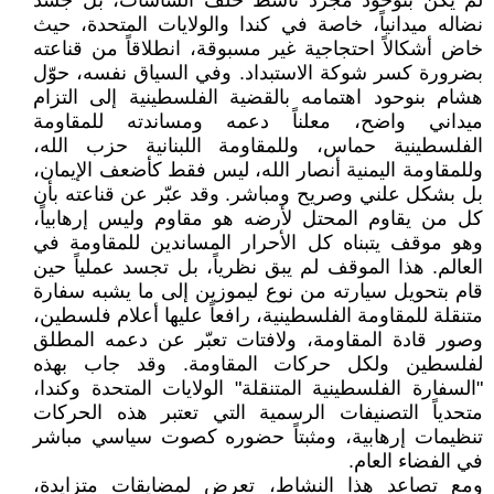
لم يكن بنوحود مجرد ناشط خلف الشاشات، بل جسد
نضاله ميدانياً، خاصة في كندا والولايات المتحدة، حيث
خاض أشكالاً احتجاجية غير مسبوقة، انطلاقاً من قناعته
بضرورة كسر شوكة الاستبداد. وفي السياق نفسه، حوّل
هشام بنوحود اهتمامه بالقضية الفلسطينية إلى التزام
ميداني واضح، معلناً دعمه ومساندته للمقاومة
الفلسطينية حماس، وللمقاومة اللبنانية حزب الله،
وللمقاومة اليمنية أنصار الله، ليس فقط كأضعف الإيمان،
بل بشكل علني وصريح ومباشر. وقد عبّر عن قناعته بأن
كل من يقاوم المحتل لأرضه هو مقاوم وليس إرهابياً،
وهو موقف يتبناه كل الأحرار المساندين للمقاومة في
العالم. هذا الموقف لم يبق نظرياً، بل تجسد عملياً حين
قام بتحويل سيارته من نوع ليموزين إلى ما يشبه سفارة
متنقلة للمقاومة الفلسطينية، رافعاً عليها أعلام فلسطين،
وصور قادة المقاومة، ولافتات تعبّر عن دعمه المطلق
لفلسطين ولكل حركات المقاومة. وقد جاب بهذه
"السفارة الفلسطينية المتنقلة" الولايات المتحدة وكندا،
متحدياً التصنيفات الرسمية التي تعتبر هذه الحركات
تنظيمات إرهابية، ومثبتاً حضوره كصوت سياسي مباشر
في الفضاء العام.
ومع تصاعد هذا النشاط، تعرض لمضايقات متزايدة،