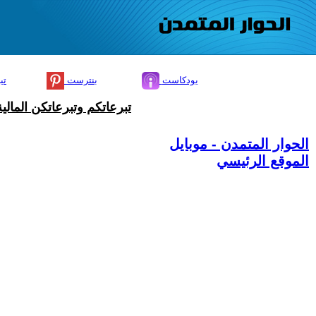
بودكاست
بنترست
تي
تبرعاتكم وتبرعاتكن المال
الحوار المتمدن - موبايل
الموقع الرئيسي