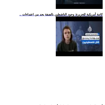
.. كاتبة أمريكية للجزيرة: وجود الناشطين بالضفة يحد من اعتداءات