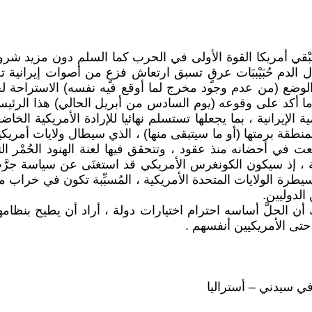
تُبْقي أمريكا القوة الأولى في الحرب كما السلم دون مزيد شر
الدم حُبَيْببَات عرقٍ تسبق ارتعاش فزعٍ من أصوات إيرانية 
لوضع (من عدم وجود مخرج لما أوقع فيه نفسه) الاستراحة ل
أكد على وقوعه (يوم السادس من أبريل الحالي) هذا الرئيس ، ب
يرانية ، بما يجعلها تستسلم نهائيا للإرادة الأمريكية الخاضعة
لمنطقة برمتها (أو ما سيتبقى منها) ، الذي سيطال ولايات أمر
ت في أحضانه منذ عقود ، وتتحقق فيها لعنة الهنود الحُمْر التي
ة ، إذ سيكون الكونغرس الأمريكي قد استغنَى عن سياسة جرَّت
سيطرة الولايات المتحدة الأمريكية ، المُسبِّبة تكون في خرا
لدوليين.
لحلَّ أساسه احترام اختيارات دولة ، أراد أن يطيح بنظامها و
تى الأمريكيين أنفسهم .
ي سيدني – أستراليا