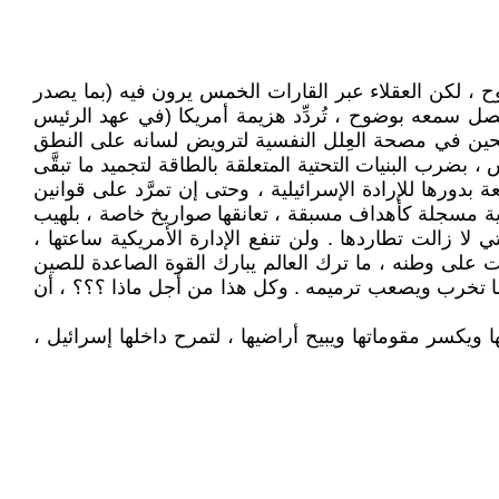
وح ، لكن العقلاء عبر القارات الخمس يرون فيه (بما يصدر
تصل سمعه بوضوح ، تُردِّد هزيمة أمريكا (في عهد الرئيس
حين في مصحة العِلل النفسية لترويض لسانه على النطق
ضرب البنيات التحتية المتعلقة بالطاقة لتجميد ما تبقَّى
 بدورها للإرادة الإسرائيلية ، وحتى إن تمرَّد على قوانين
يكية مسجلة كأهداف مسبقة ، تعانقها صواريخ خاصة ، بلهيب
 لا زالت تطاردها . ولن تنفع الإدارة الأمريكية ساعتها ،
 على وطنه ، ما ترك العالم يبارك القوة الصاعدة للصين
ب ما تخرب ويصعب ترميمه . وكل هذا من أجل ماذا ؟؟؟ ، أن
يكسر مقوماتها ويبيح أراضيها ، لتمرح داخلها إسرائيل ،