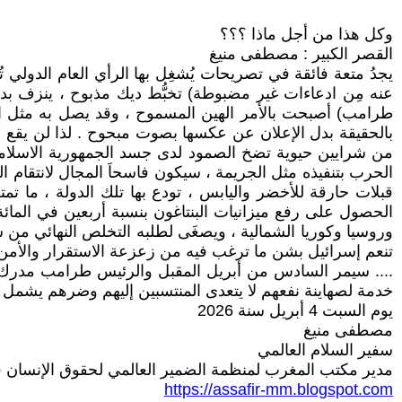
وكل هذا من أجل ماذا ؟؟؟
القصر الكبير : مصطفى منيغ
يجدُ متعة فائقة في تصريحات يُشغِل بها الرأي العام الدولي 
عنه مِن ادعاءات غير مضبوطة) تخبُّط ديك مذبوح ، ينزف بدل 
طرامب) أصبحت بالأمر الهين المسموح ، وقد يصل به مثل ا
بالحقيقة بدل الإعلان عن عكسها بصوت مبحوح . لذا لن يقع ما 
من شرايين حيوية تضخ الصمود لدى جسد الجمهورية الاسلامية الإ
الحرب بتنفيذه مثل الجريمة ، سيكون فاسحاَ المجال لانتقام ا
قبلات حارقة للأخضر واليابس ، تودع بها تلك الدولة ، ما تمتع
الحصول على رفع ميزانيات البنتاغون بنسبة أربعين في المائ
وروسيا وكوريا الشمالية ، ويصغَى لطلبه التخلص النهائي من 
تنعم إسرائيل بشن ما ترغب فيه من زعزعة الاستقرار والأمن ا
.... سيمر السادس من أبريل المقبل والرئيس طرامب مدرك أن ا
خدمة لصهاينة نفعهم لا يتعدى المنتسبين إليهم وضرهم يشمل ح
يوم السبت 4 أبريل سنة 2026
مصطفى منيغ
سفير السلام العالمي
مدير مكتب المغرب لمنظمة الضمير العالمي لحقوق الإنسان ف
https://assafir-mm.blogspot.com