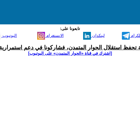
تابعونا على:
لكرام
لينكدإن
الانستغرام
اليوتيوب
ية تحفظ استقلال الحوار المتمدن، فشاركونا في دعم استمرارية 
[اشترك في قناة ‫«الحوار المتمدن» على اليوتيوب]