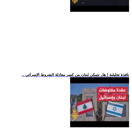
.. نافذة تحليلية | هل يتمكن لبنان من كسر معادلة الشروط الإسرائي