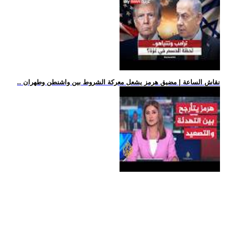
.. نقاش الساعة | مضيق هرمز يشعل معركة الشروط بين واشنطن وطهران