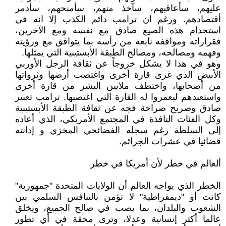
عليهم، سأعاقبهم، سآخذ منهم، سأمنحهم، سأدمر
أقتصادهم. ورغم ان ترامب دائم الكذب إلا انه في
استخدام هذه الصيغ صادق مع نفسه ومع الآخرين،
فقراراته ومواقفه نابعة من رأسه بما يتوافق مع ورؤيته
وفهمه ومصالحه، ومصالح الطبقة الأبستينية التي يمثلها.
وهو في هذا لا يشكل خروجاً عن ثقافة الرجل الأوربي
الأبيض الذي غزى قارة أخرى واغتصب أرضها وثرواتها
من أصحابها، واختطف ملايين البشر من قارة أخرى
واستعبدهم ليعمروا له القارة التي اغتصبها. ترامب تعبير
صادق وصريح صراحة فجه عن ثقافة الطبقة الأبستينية
وكل الفئات النافذة في المجتمع الأمريكي، الذي أعاده
إلى السلطة رغم سجله الفضائحي المخزي و إدانته
قضائيا في عشرات الجرائم.
ألعالم في خطر لأن أمريكا في خطر
الخطر الذي يواجه العالم أن الولايات المتحدة "جمهورية"
كانت أو "ديمقراطية" لا تؤمن بالتنافس السلمي بين
الشعوب والبلدان، بما يصب في صالح الجميع، ويخلق
عالما أكثر إنسانية وعدلا، وترى محقة في أي تطور