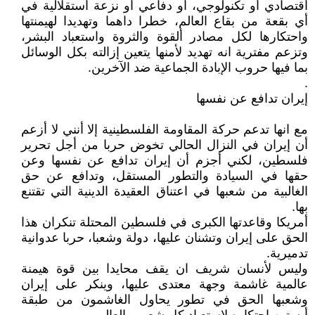
أقتصادي أو تكنولوجي، أو دفاعي أو نزعة أستقلالية في
أي بقعة من بقاع العالم، خطرا داهما وتهديدا لهيمنتها
واحتكارها لكل مصادر ألقوة والثروة واستعباد البشر،
وتزعم مفترية انه تهديد لأمنها يتعين إزالته بكل الوسائل
بما فيها حروب الإبادة الجماعية ضد الآخرين.
.
إيران تدافع عن نفسها
مع انها تدعم حركة المقاومة الفلسطينية إلا أنني لا أزعم
أن إيران في النزال الحالي تخوض حربا من أجل تحرير
فلسطين، لكني أجزم أن إيران تدافع عن نفسها وعن
حقها في السيادة والتطور المستقل، وتدافع عن حق
الغالبية من شعبها في اعتناق العقيدة الدينية التي تقتنع
بها.
أمريكا وقاعدتها الكبرى في فلسطين المحتلة تنكران هذا
الحق على إيران وتشنان عليها، دولة وشعبا، حربا عدوانية
تدميرية.
وليس لأنسان شريف ان يقف محايدا بين قوة هيمنة
عالمية غاشمة وجهة معتدى عليها، وينكر على إيران
وشعبها الحق في تطور يحاول الغاشمون من طبقة