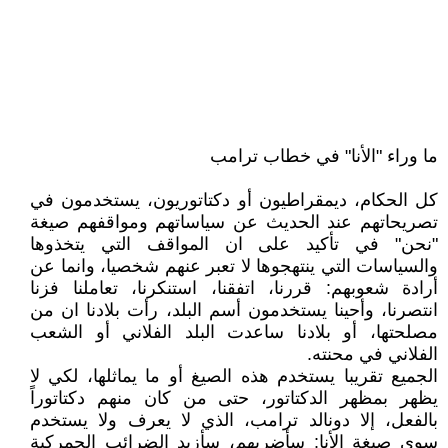
ما وراء "الأنا" في خطاب ترامب
كل الحكام، ديمقراطيون أو دكتاتوريون، يستخدمون في
تصريحاتهم عند الحديث عن سياساتهم ومواقفهم صيغة
"نحن" في تأكيد على ان المواقف التي يتخذوها
والسياسات التي ينتهجوها لا تعبر عنهم شخصيا، وانما عن
أرادة شعوبهم: قررنا، اتفقنا، استنكرنا، تعاملنا فزنا
انتصرنا، وأحينا يستخدمون أسم البلد، رأت بلادنا ان من
مصلحتها، أو بلادنا ساعدت البلد الفلاني أو الشعب
الفلاني في محنته.
الجميع تقريبا يستخدم هذه الصيغ أو ما يماثلها، لكي لا
يظهر بمظهر الدكتاتور، حتى من كان منهم دكتاتوراً
بالفعل، إلا دونالد ترامب، الذي لا يعرف ولا يستخدم
سوى صيغة الأنا: سأضربهم، سأزيد الضرائب الجمركية