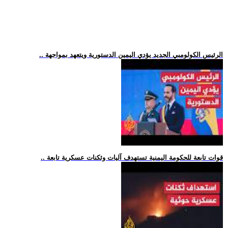
.. الرئيس الكولومبي الجديد يؤدي اليمين الدستورية ويتعهد بمواجهة
.. قوات تابعة للحكومة اليمنية تستهدف آليات وثكنات عسكرية تابعة