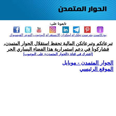
تابعونا على:
بودكاست
بنترست
تيلكرام
لينكدإن
الانستغرام
اليوتيوب
التويتر
الفيسبوك
تبرعاتكم وتبرعاتكن المالية تحفظ استقلال الحوار المتمدن،
فشاركونا في دعم استمرارية هذا الفضاء اليساري الحر
[اشترك في قناة ‫«الحوار المتمدن» على اليوتيوب]
الحوار المتمدن - موبايل
الموقع الرئيسي