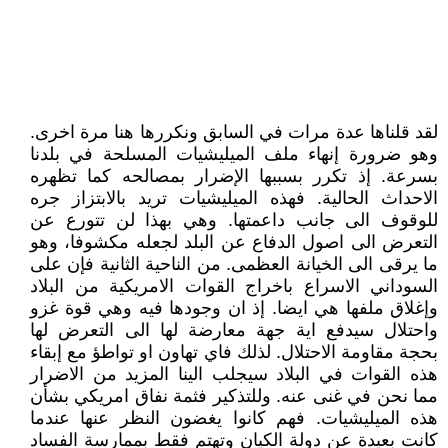
لقد قلناها عدة مرات في السابق ونكررها هنا مرة اخرى.
وهو ضرورة إنهاء ملف الميليشيات المسلحة في بلدنا
بسرعة. إذ تكرر بسببها الإضرار بمصالحه كما تظهره
الاحداث الحالية. فهذه الميليشيات تريد بالابتزاز جره
للوقوف الى جانب داعمتها. وهي بهذا لن تتورع عن
التعرض الى اصول الدفاع عن البلد لجعله مكشوفا، وهو
ما يرقى الى الخيانة العظمى. من الناحية الثانية فإن على
السوداني الاسراع باخراج القوات الامريكية من البلاد
وإغلاق ملفها هي ايضا. إذ ان وجودها فيه وهي قوة غزو
واحتلال سيدفع اية جهة معارضة لها الى التعرض لها
بحجة مقاومة الاحتلال. لذلك فاي تهاون او تواطؤ مع إبقاء
هذه القوات في البلاد سيجلب الينا المزيد من الاضرار
مما نحن في غنى عنه. وللتذكير فثمة نفاق امريكي بشأن
هذه الميليشيات. فهم كانوا يغضون النظر عنها عندما
كانت بعيدة عن دولة الكيان وتهتم فقط بممارسة الفساد