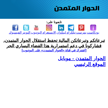
تابعونا على:
بودكاست
بنترست
تيلكرام
لينكدإن
الانستغرام
اليوتيوب
التويتر
الفيسبوك
تبرعاتكم وتبرعاتكن المالية تحفظ استقلال الحوار المتمدن،
فشاركونا في دعم استمرارية هذا الفضاء اليساري الحر
[اشترك في قناة ‫«الحوار المتمدن» على اليوتيوب]
الحوار المتمدن - موبايل
الموقع الرئيسي