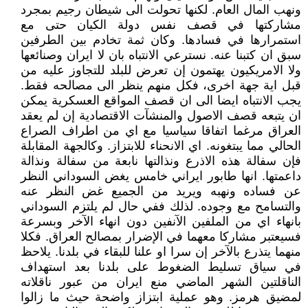
ونهب المال العام. لكنها تحولت الى شيطان رجيم بمجرد
مشاركتها في قصف نفس دولة الكيان حتى مع
استمرارها في فسادها. وكان ثمة تخادم بين الطرفين
سبق ان كتبنا عنه. نسترعي الانتباه بان لا ايران وصنائعها
ولا الامريكيون يهتمون إن تعرض للبلد للتجاوز عليه من
قبل اية جهة اخرى، فكل منهم ينظر الى مصالحه فقط.
يجب الانتباه ايضا الى ان قصف المواقع العسكرية يمكن
ان يتبعه قصف الاصول والمنشآت الاقتصادية إن لم يعقد
العراق مرغما اتفاقا سياسيا مع اي من اطراف الصراع
الحالي مما يبتغونه. اي الانحناء للابتزاز. وكالجهة المقابلة
فإن سفالة هذه الاذرع ونذالتها نابعة من سفالة ونذالة
داعمتها. انها طابور ايراني خامس يغض السوداني النظر
عن فساده ونهبه ويريد من الجميع غض النظر عنه
والتسامح مع وجوده. لذلك ففي حال لم يلتزم السوداني
بانهاء اي من الملفين الآنفين دون انهاء الآخر وبسرعة
فسيعتبر مشاركا معهما في الإضرار بمصالح العراق. فكلا
منهما يتذرع بالآخر إن سرا او علنا للبقاء في بلدنا. يلاحظ
في سياق تسليط الضغوط على بلدنا بعد استهداف
الناقلتين الشهر الماضي منع ايران من عبور ناقلاته
لمضيق هرمز. وهو عملية ابتزاز واضحة حيث ما زالوا