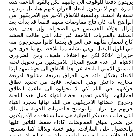
يريدون دفعنا للوقوف الى جانبهم لكن بالقوة الناعمة هذه
المرة. فهم لا يريدون ابتعاد العراق عنهم هنا، بل يريدون
تبعية بلا اسئلة. وبالنسبة للاتفاق الاخير مع الامريكيين من
الواضح بانه كان نتاج مفاوضات معهم قطعا قد بدأت بعد
إنزال هؤلاء الخسيس في الصحراء، وإن هدف هذه
العملية والضربات اللاحقة غير تلك التي طالت الحشد
كان لضمان بقائهم في العراق بعدما كانوا سيخرجون منه
في ايلول المقبل. وهي تشابه مما يلاحظ مع ما جرى في
حزيران 2014 لكن مع اختلاف طفيف. ومن الضروري
الانتباه الى عدم فسح المجال للامريكيين من تحويل لجنة
التنسيق الامني الناتجة عن هذا الاتفاق الى جهة تمهد لهذا
الابقاء بشكل دائم في العراق بذريعة مشابهة لذريعة
محاربة داعش وهي الحماية. فلابد من تحديد نطاق
حركتهم في البلد كي لا يحولوه الى قاعدة انطلاق
لعملياتهم. والاهم تحديد لحظة انتهاء عمل هذه اللجنة
وخروج اعضائها الامريكيين من البلد نهائيا بمجرد انتهاء
حربهم مع ايران. وللتوضيح فالضربات الجوية مثل تلك
التي طالت معسكر الحبانية هي مما يستخدمه الامريكيون
من ضمن سياق المفاوضات كاداة ضغط للتأثير عليها
والحصول على التنازلات. وهو خسة ونذالة كما يستنتج.
لذلك فلابد من الصمود امامهم وان يهيء العراق نفسه