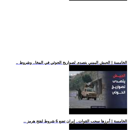
.. الخامسة | الجيش اليمني يتصدى لصواريخ الحوثي في المخا.. وشروط
.. الخامسة | أبرزها سحب القوات.. إيران تضع 6 شروط لفتح هرمز