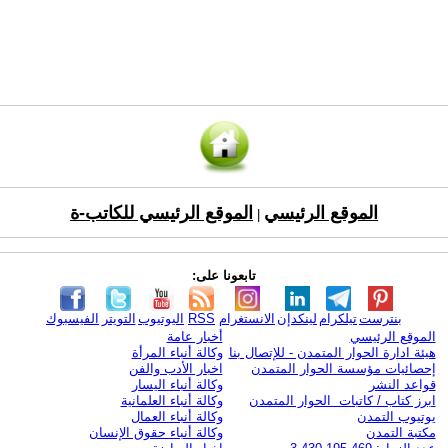
الموقع الرئيسي
الموقع الرئيسي للكاتب-ة
|
تابعونا على:
بنترست
تيلكرام
لينكدإن
الانستغرام
RSS
اليوتيوب
التويتر
الفيسبوك
الموقع الرئيسي
أخبار عامة
هيئة ادارة الحوار المتمدن - للإتصال بنا
وكالة أنباء المرأة
إحصائيات مؤسسة الحوار المتمدن
اخبار الأدب والفن
قواعد النشر
وكالة أنباء اليسار
ابرز كتاب / كاتبات الحوار المتمدن
وكالة أنباء العلمانية
يوتيوب التمدن
وكالة أنباء العمال
مكتبة التمدن
وكالة أنباء حقوق الإنسان