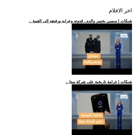
اخر الافلام
.. شبكات | ميسي يخسر والده.. قدوته وعرابه ورفيقه إلى القمة
.. شبكات | غرامة تاريخية على شركة ميتا