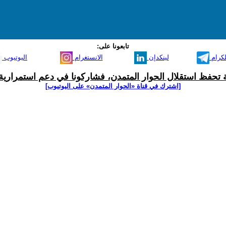
تابعونا على:
لكرام
لينكدإن
الانستغرام
اليوتيوب
ية تحفظ استقلال الحوار المتمدن، فشاركونا في دعم استمرارية 
[اشترك في قناة ‫«الحوار المتمدن» على اليوتيوب]