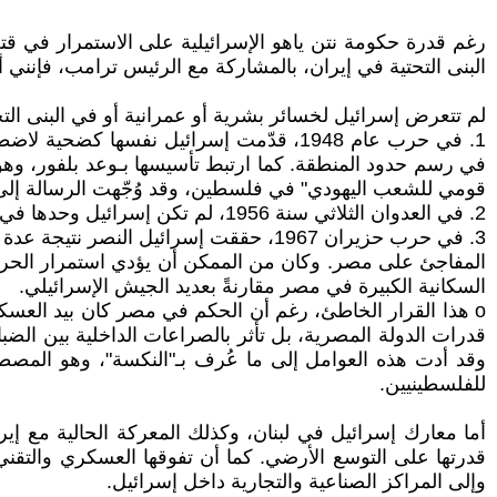
رغم قدرة حكومة نتن ياهو الإسرائيلية على الاستمرار في ق
البنى التحتية في إيران، بالمشاركة مع الرئيس ترامب، فإنني
لم تتعرض إسرائيل لخسائر بشرية أو عمرانية أو في البنى التح
1. في حرب عام 1948، قدّمت إسرائيل نفسها
قومي للشعب اليهودي" في فلسطين، وقد وُجّهت الرسالة إلى ال
2. في العدوان الثلاثي سنة 1956، لم تكن إسرائيل وحدها في مواجهة مصر، بل شاركت إلى جانب بريطانيا وفرنسا، مما منحها دعمًا عسكريًا وسياسيًا مباشرًا.
3. في حرب حزيران 1967، حققت إسرائيل 
المفاجئ على مصر. وكان من الممكن أن يؤدي استمرار الحرب إ
السكانية الكبيرة في مصر مقارنةً بعديد الجيش الإسرائيلي.
قدرات الدولة المصرية، بل تأثر بالصراعات الداخلية بين ال
وقد أدت هذه العوامل إلى ما عُرف بـ"النكسة"، وهو المصط
للفلسطينيين.
أما معارك إسرائيل في لبنان، وكذلك المعركة الحالية مع إ
قدرتها على التوسع الأرضي. كما أن تفوقها العسكري والتقني 
وإلى المراكز الصناعية والتجارية داخل إسرائيل.