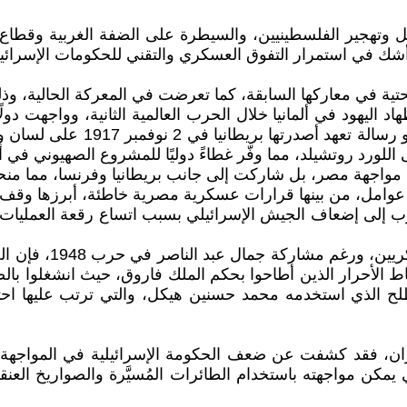
تل وتهجير الفلسطينيين، والسيطرة على الضفة الغربية وقطاع
 أشك في استمرار التفوق العسكري والتقني للحكومات الإسرائيل
تية في معاركها السابقة، كما تعرضت في المعركة الحالية، وذلك
 كضحية لاضطهاد اليهود في ألمانيا خلال الحرب العالمية الثانية، ووا
في رسم حدود المنطقة. كما ارتبط
لورد روتشيلد، مما وفّر غطاءً دوليًا للمشروع الصهيوني في أ
النصر نتيجة عدة عوامل، من بينها قرارات عسكرية مصرية خاطئة، أبرزه
لى إضعاف الجيش الإسرائيلي بسبب اتساع رقعة العمليات، حتى
o هذا القرار الخاطئ
ضباط الأحرار الذين أطاحوا بحكم الملك فاروق، حيث انشغلوا 
لح الذي استخدمه محمد حسنين هيكل، والتي ترتب عليها احتل
يران، فقد كشفت عن ضعف الحكومة الإسرائيلية في المواجهة ا
يمكن مواجهته باستخدام الطائرات المُسيَّرة والصواريخ العنق