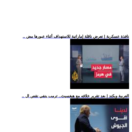
.. نافذة عسكرية | تعرض ناقلة إماراتية للاستهداف أثناء عبورها مض
.. العربية ويكند | بعد تقرير خلافه مع هيغسيث.. ترمب ينفي نقص ال