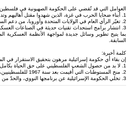
العوامل التي قد تُقضي على الحكومة الصهيونية في فلسطين:
1. أبناء ضحايا الحرب في غزة، الذين شهدوا مقتل أهاليهم وتدمير بيوتهم وأحلامهم، قد يتحولون إلى عامل تصعيد مستقبلي يهدد الاستقرار وجود الإسرائيلي في فلسطين.
2. تغيّر الرأي العام في الولايات المتحدة وأوروبا، من دعم السياسات الإسرائيلية إلى تصاعد الانتقادات لما حدث ويحدث في غزة وفي الضفة الغربية.
3. انتشار برامج استحداث تقنيات حديثة في الصناعات العسكري
بما يتيح تطوير وسائل جديدة لمواجهة الأنظمة العسكرية ال
السابقة.
كلمة أخيرة:
إن بقاء أي حكومة إسرائيلية مرهون بتحقيق الاستقرار في الم
1. لا بد من حصول الشعب الفلسطيني على حق الحياة بكامل حقوقه وكرامته، بوصفه شعبًا يعيش على أرضه في فلسطين.
2. منح المستوطنات التي أُقيمت بعد سنة 1967 للفلسطينيين، كتعويض عن هدم منازلهم والاستيلاء على مزارعهم.
3. تخلي الحكومة الإسرائيلية عن برنامجها النووي، والحدّ من التسلّح المفرط، واعتماد سياسة التعاون والتآلف تجاه الدول المجاورة، بما في ذلك قطاع غزة والضفة الغربية.