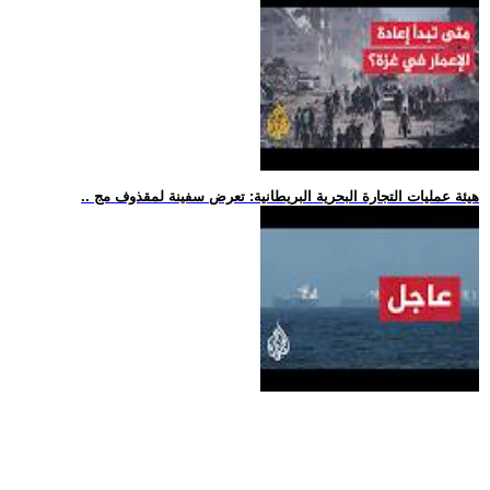
.. هيئة عمليات التجارة البحرية البريطانية: تعرض سفينة لمقذوف مج