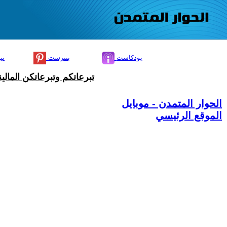
بودكاست
بنترست
تي
تبرعاتكم وتبرعاتكن المال
الحوار المتمدن - موبايل
الموقع الرئيسي