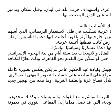
 غزة، واستهداف حزب الله في لبنان، وقتل سكان وتدمير
ية على الدول المحيطة بها.
 للأسباب التالية:
جهت دولًا عربية تشكّلت في ظل الاستعمار البريطاني، الذي أسهم
 تأسيسها بـوعد بلفور، وهو رسالة تعهد أصدرتها بريطانيا في 2 نوفمبر 1917 على لسان وزير خارجيتها آرثر بلفور، أعلنت فيها دعمها لتأسيس "وطن
رض كانت تقطنها أغلبية عربية.
ا وقف القتال والانسحاب بعد ستة أيام من بدء الهجوم الإسرائيلي
 لو تمكّن من التقدم نحو القاهرة، وذلك نظرًا للكثافة
، رغم أن الحكم في مصر كان بيد العسكريين، ورغم مشاركة جمال عبد الناصر في حرب 1948، فإن الجيش بقيادة عبد الحكيم عامر لم يكن يعكس بصورة كاملة
بالصراع على السلطة على حساب التطوير المهني العسكري.
ال قطاع غزة والضفة الغربية، وما تبعه من تهجير جديد
لبرية المباشرة مع القوات والمليشيات، وكذلك محدودية
ودية، التي قد تصل مداها إلى المفاعل النووي في ديمونة