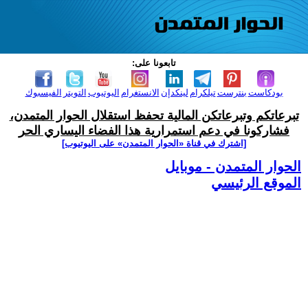
تابعونا على:
بودكاست
بنترست
تيلكرام
لينكدإن
الانستغرام
اليوتيوب
التويتر
الفيسبوك
تبرعاتكم وتبرعاتكن المالية تحفظ استقلال الحوار المتمدن،
فشاركونا في دعم استمرارية هذا الفضاء اليساري الحر
[اشترك في قناة ‫«الحوار المتمدن» على اليوتيوب]
الحوار المتمدن - موبايل
الموقع الرئيسي