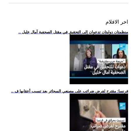
اخر الافلام
.. منظمتان دوليتان تدعوان إلى التحقيق في مقتل الصحفية آمال خليل
.. فرنسا: مقترح لفرض ضرائب على مصنعي السجائر بعد تسبب أعقابها ف