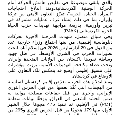
والذي يلتقي موضوعيًا في تقليص هامش الحركة أمام
الحركة الوطنية الكردستانية.ومنذ اندلاع احتجاجات
"المرأة، الحياة، الحرية"، تعزّز التعاون الأمني بين تركيا
وإيران، بما في ذلك إنشاء غرف عمليات مشتركة في
تبريز وأورمية، بذريعة مواجهة تهديدات حزب الحياة
الحرة الكردستاني (PJAK).
وفي سياق متصل، شهدت المرحلة الأخيرة تحركات
دبلوماسية إقليمية، من بينها اجتماع وزراء خارجية عدد
من الدول في 29 آذار/مارس 2026 في إسلام آباد، لبحث
تطورات الحرب في الشرق الأوسط، في ظل جهود
وساطة تقودها باكستان بين الولايات المتحدة وإيران.
وتحت غطاء مكافحة التهديدات الأمنية، برزت مؤشرات
على تنسيق إقليمي أوسع قد ينعكس تلک التعاون على
الأوضاع في كردستان.
ومنذ اندلاع هذه الحرب، تعرّض إقليم كردستان لسلسلة
من الهجمات التي نُفّذ بعضها من قبل الحرس الثوري
الإيراني، وأخرى من قبل جماعات مسلحة موالية له
ضمن الحشد الشعبي في العراق. ووفقًا لبيانات منظمة
(PCT) في الإقليم، تم تنفيذ 475 هجومًا خلال الشهر
الأول، منها 179 هجومًا من قبل الحرس الثوري و295 من