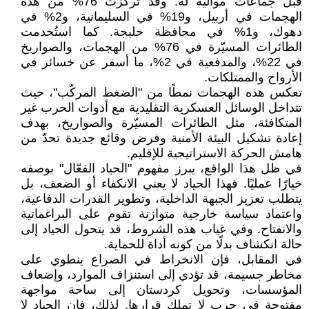
قبل جماعات موالية له. وقد تركزت 76% من هذه
الهجمات في أربيل، و19% في السليمانية، و2% في
دهوك، و1% في محافظة حلبجة. كما استُخدمت
الطائرات المسيّرة في 76% من الهجمات، والصواريخ
في 22%، والمدفعية في 2%، ما أسفر عن خسائر في
الأرواح والممتلكات.
تعكس هذه الهجمات نمطًا من "الضغط المركّب"، حيث
تتداخل الوسائل العسكرية التقليدية مع أدوات الحرب غير
المتكافئة، مثل الطائرات المسيّرة والصواريخ، بهدف
إعادة تشكيل البيئة الأمنية وفرض وقائع جديدة تحدّ من
هامش الحركة الاستراتيجية للإقليم.
في ظل هذا الواقع، يبرز مفهوم "الحياد الفعّال" بوصفه
خيارًا عمليًا. فهذا الحياد لا يعني الانكفاء أو الضعف، بل
يتطلب تعزيز الجبهة الداخلية، وتطوير القدرات الدفاعية،
واعتماد سياسة خارجية متوازنة تقوم على البراغماتية
والانفتاح. وفي غياب هذه الشروط، قد يتحول الحياد إلى
حالة انكشاف بدلًا من كونه أداة للحماية.
في المقابل، فإن الانخراط في الصراع ينطوي على
مخاطر جسيمة، قد تؤدي إلى استنزاف الموارد، وإضعاف
المؤسسات، وتحويل كردستان إلى ساحة مواجهة
مفتوحة في حرب لا تملك قرارها. لذلك، فإن الحياد لا