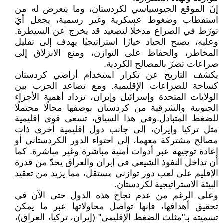
إنّ الموقع الجيوسياسي لكردستان، وما يتعرض له من
استقطاب وضغوط عسكرية وغير رسمية، يجعل أيّ
تورّط في الصراع مدخلًا لتصعيد قد يخرج عن السيطرة.
وعليه، يصبح الحياد خيارًا استراتيجيًا يهدف إلى تقليل
المخاطر، والحفاظ على التوازن، ومنع الانزلاق إلى
صراعات تضرّ بالمصالح الكردية.
يكشف التاريخ عن تكرار استخدام أراضي كردستان
كساحة للصراعات الإقليمية. ومع تصاعد الحرب بين
الولايات المتحدة وإسرائيل وإيران، تزداد أهمية الأجزاء
الجنوبية والشرقية من كردستان بوصفها مجالًا محتملًا
للضغط المتبادل.وفي هذا السياق، تسعى قوى إقليمية
مثل تركيا وإيران، إلى جانب دول إقليمية أخرى ذات
مصالح مشتركة معهما، إلى احتواء الدور الكردستاني أو
إعادة توجيهه عبر أدوات أمنية مباشرة وغير مباشرة. كما
أن تداخل النفوذ الشيعي في إيران والعراق يحدّ من قدرة
الإقليم على لعب دور توازني مستقل، مما يزيد من تعقيد
البيئة الاستراتيجية لكردستان.
وعلى الرغم من عدم نجاح هذه الدول حتى الآن في
تحقيق أهدافها، فإنها تواصل محاولاتها عبر ما يمكن
تسميته بـ"مثلث الضغط الإقليمي" (إيران، تركيا، العراق)،