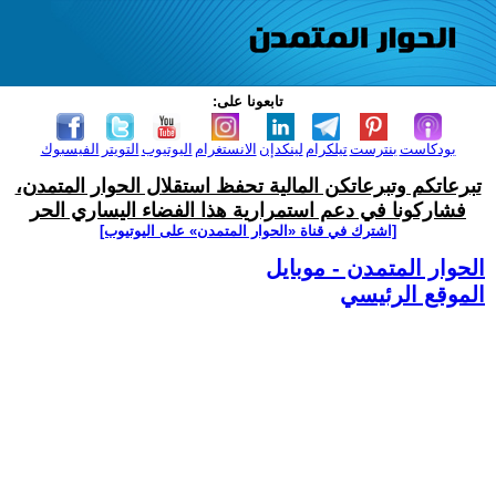
تابعونا على:
بودكاست
بنترست
تيلكرام
لينكدإن
الانستغرام
اليوتيوب
التويتر
الفيسبوك
تبرعاتكم وتبرعاتكن المالية تحفظ استقلال الحوار المتمدن،
فشاركونا في دعم استمرارية هذا الفضاء اليساري الحر
[اشترك في قناة ‫«الحوار المتمدن» على اليوتيوب]
الحوار المتمدن - موبايل
الموقع الرئيسي