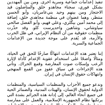
تنفيذ إعدامات جماعية وسرية أخرى. ومن بين المهددين
بشكل فوري، سجناء مجاهدو خلق والمناضلون قيد
الاحتجاز ومن بينهم وحيد بني‌عامريان، وأبو الحسن
منتظر، وهما عضوان في منظمة مجاهدي خلق، إضافة
إلى محمد أمين بيگلري، وعلي فهيم، وأبو الفضل صالحي
سياوشاني، وشاهين واحدپرست كلو. وقد حذّرت
منظمات حقوقية من أن النظام الإيراني، في ظل الحرب
والأزمة، قد يُقدم على موجة جديدة من الإعدامات
الجماعية والسرية.
إننا نعتبر هذه الإعدامات انتهاكًا صارخًا للحق في الحياة،
ومثالًا واضحًا على استخدام عقوبة الإعدام كأداة لإثارة
الرعب وإسكات صوت المعارضة وقمع الحراك. وتأتي
هذه الإجراءات في سياق عقودٍ من القمع المنهجي
وانتهاكات حقوق الإنسان في إيران.
وندعو جميع الأحزاب والمنظمات السياسية، والمنظمات
الدولية لحقوق الإنسان، والهيئات المدنية، والضمائر الحية
في جميع أنحاء العالم، إلى إدانة هذه الجرائم بشدة التي
يرتكبها نظام الجمهورية الإسلامية، والعمل على ممارسة