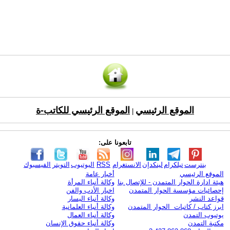
الموقع الرئيسي
الموقع الرئيسي للكاتب-ة
|
تابعونا على:
بنترست
تيلكرام
لينكدإن
الانستغرام
RSS
اليوتيوب
التويتر
الفيسبوك
الموقع الرئيسي
أخبار عامة
هيئة ادارة الحوار المتمدن - للإتصال بنا
وكالة أنباء المرأة
إحصائيات مؤسسة الحوار المتمدن
اخبار الأدب والفن
قواعد النشر
وكالة أنباء اليسار
ابرز كتاب / كاتبات الحوار المتمدن
وكالة أنباء العلمانية
يوتيوب التمدن
وكالة أنباء العمال
مكتبة التمدن
وكالة أنباء حقوق الإنسان