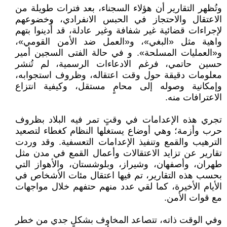
وتُظهر التقارير أن هؤلاء السجناء، بعد فترات طويلة من
الاعتقال والاحتجاز في الحبس الانفرادي، وخضوعهم
لإجراءات قضائية غير شفافة وغير عادلة، قد أُدينوا بتهم
واهية مثل «البغي»، و«العمل ضد الأمن القومي»،
و«العمليات المسلحة». و في حالة الفتى السجين أمير
حسين حاتمي، فرغم الادعاءات الرسمية، لم تُنشر
معلومات دقيقة حول وقت اعتقاله، وظروف استجوابه،
وإمكانية وصوله إلى محامٍ مستقل، وكيفية انتزاع
الاعترافات منه.
تجري هذه الإعدامات في وقتٍ تمر فيه البلاد بظروف
حرب وأزمة؛ وهي أوضاع يستغلها النظام كغطاء لتصعيد
الترهيب والقمع وتنفيذ الإعدامات التعسفية. وقد وردت
تقارير عن تزايد الاعتقالات وأعمال القمع في مدن مثل
طهران، وأصفهان، وشيراز، وبلوشستان، والأهواز التي
بحسب هذه التقارير، تم فيها اعتقال مئات الأشخاص في
الأيام الأخيرة، كما لقي عدد منهم حتفهم خلال مواجهات
مع قوات الأمن.
وفي الوقت ذاته، تتصاعد المخاوف بشكلٍ جدي من خطر