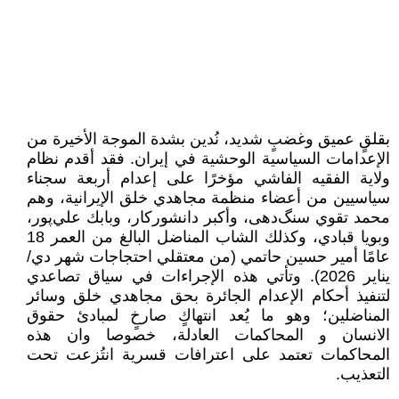
بقلقٍ عميق وغضبٍ شديد، نُدين بشدة الموجة الأخيرة من
الإعدامات السياسية الوحشية في إيران. فقد أقدم نظام
ولاية الفقيه الفاشي مؤخرًا على إعدام أربعة سجناء
سياسيين من أعضاء منظمة مجاهدي خلق الإيرانية، وهم
محمد تقوي سنگ‌دهی، وأكبر دانشوركار، وبابك علي‌پور،
وبويا قبادي، وكذلك الشاب المناضل البالغ من العمر 18
عامًا أمير حسين حاتمي (من معتقلي احتجاجات شهر دي/
يناير 2026). وتأتي هذه الإجراءات في سياق تصاعدي
لتنفيذ أحكام الإعدام الجائرة بحق مجاهدي خلق وسائر
المناضلين؛ وهو ما يُعد انتهاكٍ صارخٍ لمبادئ حقوق
الانسان و المحاكمات العادلة، خصوصا وان هذه
المحاكمات تعتمد على اعترافات قسرية انتُزعت تحت
التعذيب.