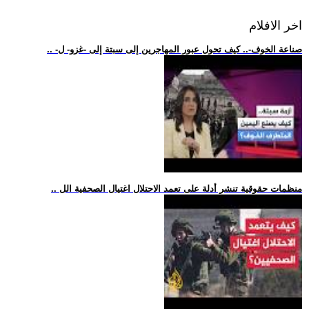
اخر الافلام
.. -صناعة الخوف-.. كيف تحول عبور المهاجرين إلى سبتة إلى -غزو- ل
.. منظمات حقوقية تنشر أدلة على تعمد الاحتلال اغتيال الصحفية الل