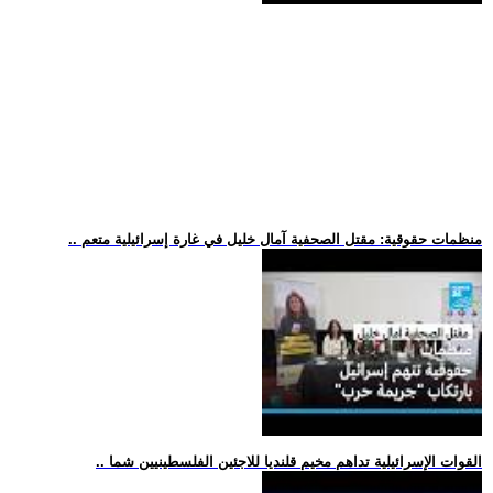
.. منظمات حقوقية: مقتل الصحفية آمال خليل في غارة إسرائيلية متعم
.. القوات الإسرائيلية تداهم مخيم قلنديا للاجئين الفلسطينيين شما