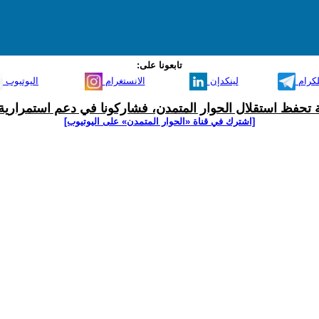
تابعونا على:
لكرام
لينكدإن
الانستغرام
اليوتيوب
ية تحفظ استقلال الحوار المتمدن، فشاركونا في دعم استمرارية 
[اشترك في قناة ‫«الحوار المتمدن» على اليوتيوب]