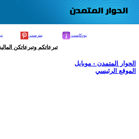
بودكاست
بنترست
تي
تبرعاتكم وتبرعاتكن المال
الحوار المتمدن - موبايل
الموقع الرئيسي