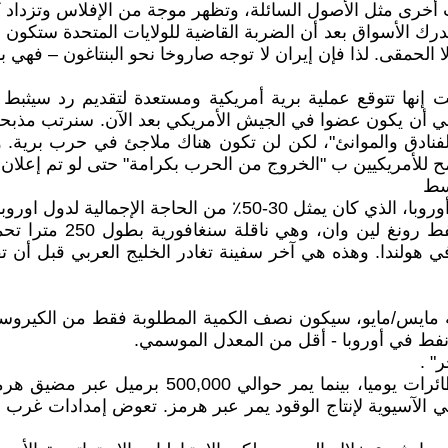
ات أخرى مثل الأصول السائلة، وتظهر موجة من الإفلاس وتزدا
ك الأسواق بعد أن الضربة القاضية للولايات المتحدة ستكون أكث
ا الحمقى. لذا فإن إيران لا توجه صاروخا نحو البنتاغون – فهي 
الت إنها تتوقع عملية برية أمريكية ومستعدة لتقديم رد سيثبط
 أن يكون عضوا في الجيش الأمريكي بعد الآن. سنرتب مذبحة ح
 الفنادق والموانئ"، لكن لن تكون هناك ملاجئ في حرب برية.
ح للأمريكيين ب "الخروج من الحرب بكرامة" حتى لو تم إعلان 
وسط
 الحاجة الإجمالية لدول اوروبا.
في التاسع من شهر نيسا
في هولندا. وهذه هي آخر سفينة تغادر الخليج العربي قبل أن
اية مايس/مايو، سيكون نصف الكمية المطلوبة فقط من الكيروس
نفط في أوروبا - أقل من المعدل الموسمي.
" .
تصدر الولايات المتحدة بمعدل 219,000 برميل من وق
الذي تحتاجه المصافي الآسيوية لإنتاج الوقود يمر عبر هرمز. تعوض إمداد