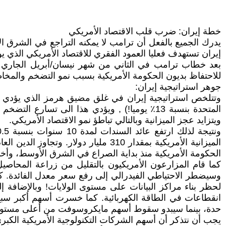
خطة إيران: ضرب قلب الاقتصاد الأمريكي
يدرك الجميع بالفعل أن ترامب لا يمكنه التراجع في الشرق ال
إيران تستهدف فعليا العمود الفقري للاقتصاد الأمريكي الذي يوف
للاحتفاظ بديون الحكومة الأمريكية بسبب نمو التضخم والمخا
جوهر استراتيجية إيران:
المتحدة بنسبة 13٪ يوميا!) , ويؤدي هذا الى تس
ويتزايد عجز الميزانية وبالتالي تباطؤ نمو الاقتصاد الأمريكي.
الحكومة الأمريكية منذ بداية الصراع في الشرق الأوسط، وأخذ
كما قام المزارعون الأمريكيون بالتقليل من زراعة المحاصيل 
لحظر بناء مراكز البيانات على مستوى الولايات! وبالإضافة 
حدة، بينما سيبدو سقوط أسهم مايكروسوفت من أعلى مستوياتها بنسبة 33.4٪ كما تتساقط أوراق 
يجب أن نتذكر أن أسهم الشركات التكنولوجية الأمريكية الك