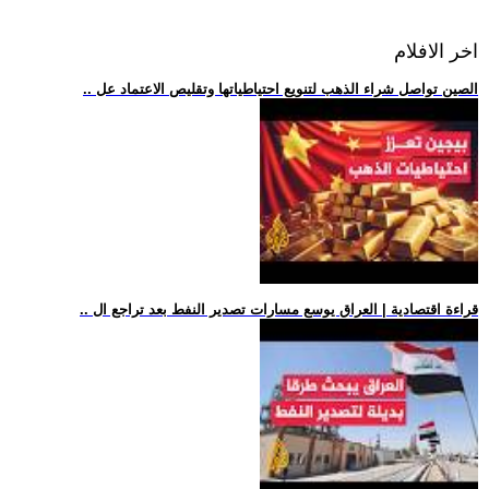
اخر الافلام
.. الصين تواصل شراء الذهب لتنويع احتياطياتها وتقليص الاعتماد عل
.. قراءة اقتصادية | العراق يوسع مسارات تصدير النفط بعد تراجع ال