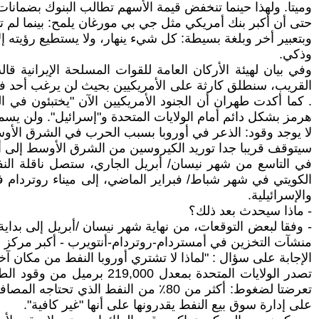
وميتا. ولهذا حينما تنخفض قيمة الأسهم تطالب البنوك بضمان
حتى أن أكبر بنك أمريكي مثل جي بي مورغان يلمح: بينما لم تدر
وبتعبير أخر وبلغة بسيطة: كل شيء ينهار، ولا يستطيع رؤيته إل
وذكي.
وفي بيان لهيئة الأركان العامة للقوات المسلحة الإيرانية ق
القريب، سنطلق كارثة على الأمريكيين بحيث لن يرغب أحد في
. كما أكدت طهران أن الجنود الأمريكيين الآن "يختبئون في
هرمز بشكل دائم أمام الولايات المتحدة و"إسرائيل". ولن يسم
لا يوجد وقود: الذعر في أوروبا بسبب الحرب في الشرق الأ
سيتوقف قريبا جدا توريد الكيروسين من الشرق الأوسط إلى أوروبا، الذي كان يمثل 30-50٪ من
الكويتي في شهر شباط/ فبراير الماضي، إلى ميناء روتردام 
والإسرائيلية.
- ماذا سيحدث بعد ذلك؟
- وفقا لبعض التوقعات، من نهاية شهر نيسان /أبريل إلى بد
منشآت التخزين في أمستردام-روتردام-أنتويرب - أكبر مركز 
الإجابة على سؤال : "لماذا لا تشتري أوروبا النفط من مكان آخر
تعرضتا لضغوط: أكثر من 80٪ من النفط 
على إدارة سوق بيع النفط يقدرونها على أنها "غير كافية".