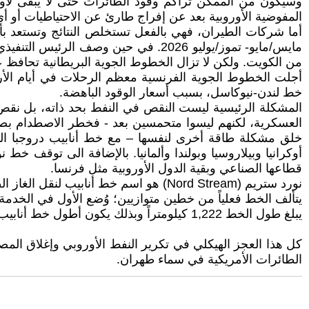
وسيكون من الممكن تراكم وقود الطائرات حتى لا يبقى لأوروب
المفوضية الأوروبية بعد عن إفراج طارئ عن الاحتياطيات أو أ
من الكويت. ولكن لا تزال الخطوط الجوية البريطانية تحافظ 
خط لندن-نيوكاسل، بسبب أسعار الوقود الباهضة.
المشكلة الرئيسية ليست النقص في النفط بحد ذاته، بل نقص الف
العسكرية، لكنهم ليسوا متحمسين بعد - فخطر الاصطدام بص
أوكرانيا وبيلاروسيا وبولندا وألمانيا. بالإضافة الى توقف خ
قطاعها الصناعي وبقية الدول الأوروبية مثل فرنسا.
نورد ستريم (Nord Stream) هو اسم خط أنابيب لنقل الغاز الطبيعي من مدينة فيبورغ في روسيا إلى مدينة غرايفسفالد في ألمانيا.
يتألف الخط فعلياً من خطين متوازيين؛ وُضع الأول في الخدمة في شهر نوفمبر سنة 2011؛[1][2] أما الثاني
يبلغ طول الخط 1,222 كيلومتراً وبذلك يكون أطول خط أنابيب تحت البحر في العالم
كل هذا العجز الهيكلي في تكرير النفط الأوروبي وإغلاق ا
الطائرات الأمريكية في سماء طهران.