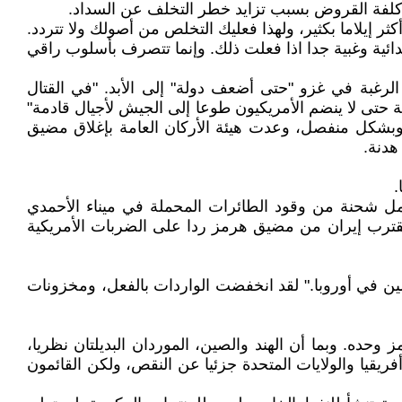
د كلفة القروض بسبب تزايد خطر التخلف عن السداد.
ر إيلاما بكثير، ولهذا فعليك التخلص من أصولك ولا تتردد.
بدائية وغبية جدا اذا فعلت ذلك. وإنما تتصرف بأسلوب راقي
 الرغبة في غزو "حتى أضعف دولة" إلى الأبد. "في القتال
تى لا ينضم الأمريكيون طوعا إلى الجيش لأجيال قادمة"
 وبشكل منفصل، وعدت هيئة الأركان العامة بإغلاق مضيق
هدنة.
ن/ أبريل الجاري، ستصل ناقلة النفط رونغ لين وان، وهي ناقلة سنغافورية بطول 250 مترا تحمل شحنة من وقود الطائرات المحملة في ميناء الأحمدي
 تقترب إيران من مضيق هرمز ردا على الضربات الأمريكية
ين في أوروبا." لقد انخفضت الواردات بالفعل، ومخزونات
ود الطائرات يوميا، بينما يمر حوالي 500,000 برميل عبر مضيق هرمز وحده. وبما أن الهند والصين، الموردان البديلتان نظريا،
ات غرب أفريقيا والولايات المتحدة جزئيا عن النقص، ولكن القائمون