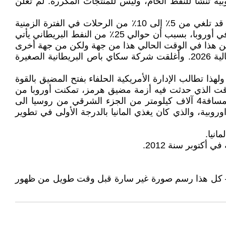
ية تنشأ للنفط الخام، وليس للمنتجات المكررة. لم تعلن
أما شركات الطيران، فهي بالفعل تستخلص النتائج وتستعد بأفضل ما تستطيع. على سبيل المثال، حذرت رايان إير من أنها قد تلغي من 5٪ إلى 10٪ من الرحلات في الفترة الزمنية
مايس/مايو- تموز/يوليو 2026. في حين وصف الرئيس التنفيذي للشركة، مايكل أوليري، المملكة المتحدة بأنها "الأكثر ضعفا" في أوروبا، بسبب أن حوالي 25٪ من النفط البريطاني يأتي
 لكن هذا في الوقت الحالي هذا من جهة ولكن من جهة أخرى
أجلت الخطوط الجوية الفرنسية معظم الرحلات في أيام الأربعاء في الوقت الحاضر إلى شهر حزيران /يونيومن السنة الحالية 2026. وأغلقت شركة سكاي باص البريطانية الصغيرة
ذا تطالب الإدارة الأمريكية الحلفاء بفتح المضيق بالقوة
وقت الذي حدثت فيه أزمة مضيق هرمز، تمكنت أوروبا من
خلق مشكلة طاقة أخرى لنفسها – مع خط أنابيب دروجبا الذي يعرف أيضا باسم خط أنابيب الصداقة الذي ينقل النفط بمسافة4 آلاف كيلومتر من الجزء الشرقي من روسيا الى
روبية، والذي كان يغذي المانيا بالدرجة الأولى في تطوير
سي – كل هذا رسم صورة غير سارة قبل وقت طويل من ظهور