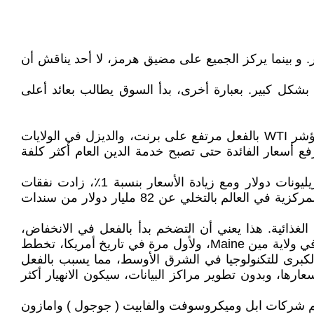
. و بينما يركز الجميع على مضيق هرمز، لا أحد يناقش أن
لثاني من شهر نيسان/أبريل الجاري 2026، ارتفع عائد سندات الخزانة الأمريكية لمدة 10 سنوات بشكل كبير. بعبارة أخرى، بدأ السوق يطالب بعائد أعلى
وتتلخص استراتيجية إيران في غلق مضيق هرمز الذي يؤدي الى نقص الوقود وارتفاع أسعار النفط والديزل بشكل كبير (مؤشر WTI بالفعل مرتفع على برنت، والديزل في الولايات
الي لرفع أسعار الفائدة حتى تصبح خدمة الدين العام أكثر كلفة
ونتيجة لذلك ارتفع عائد السندات لمدة 10 سنوات بنسبة 0.5٪. وفي الاثني عشر شهرا القادمة، يجب إعادة تمويل 10 تريليونات دولار ومع زيادة الأسعار بنسبة 1٪، زادت نفقات
الميزانية الأمريكية بمقدار 310 مليار دولار. وتجاوز الدين العام بنسبة 120٪ من الناتج المحلي الإجمالي. كما قامت البنوك المركزية في العالم بالتخلي عن 82 مليار دولار من سندات
الغذائية. هذا يعني أن التضخم بدأ بالفعل في الانخفاض،
وسيضطر الاحتياطي الفيدرالي إلى رفع سعر معدل الفائدة. كما تواجه مراكز البيانات نقصا في الطاقة. فعلى سبيل المثال في ولاية مين Maine، ولأول مرة في تاريخ أمريكا، تخطط
الكبرى للتكنولوجيا في الشرق الأوسط، مما يسبب بالفعل
شركات تقنية أمريكية بالفعل 5 تريليونات دولار من ذروة أسعارها، وبدون تطوير مراكز البيانات، سيكون الانهيار أكثر
هم شركات ابل وميكروسوفت والفابيت ( جوجول ) وامازون