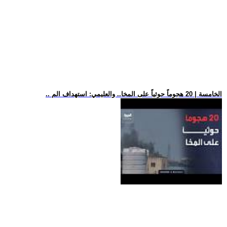
.. الخامسة | 20 هجوماً حوثياً على المخا.. والعليمي: استهداف الم