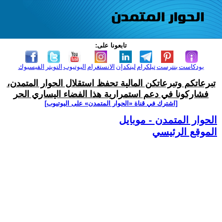
تابعونا على:
بودكاست
بنترست
تيلكرام
لينكدإن
الانستغرام
اليوتيوب
التويتر
الفيسبوك
تبرعاتكم وتبرعاتكن المالية تحفظ استقلال الحوار المتمدن،
فشاركونا في دعم استمرارية هذا الفضاء اليساري الحر
[اشترك في قناة ‫«الحوار المتمدن» على اليوتيوب]
الحوار المتمدن - موبايل
الموقع الرئيسي