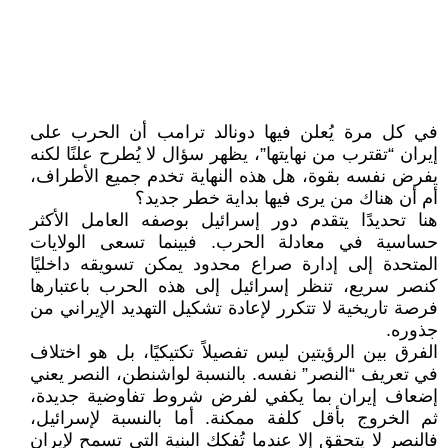
في كل مرة يُعلن فيها دونالد ترامب أن الحرب على
إيران “تقترب من نهايتها”، يظهر سؤال لا يُطرح علنًا لكنه
يفرض نفسه بقوة، هل هذه النهاية تخدم جميع الأطراف،
أم أن هناك من يرى فيها بداية خطر جديد؟
هنا تحديدًا يتقدم دور إسرائيل بوصفه العامل الأكثر
حساسية في معادلة الحرب. فبينما تسعى الولايات
المتحدة إلى إدارة صراع محدود يمكن تسويقه داخليًا
كنصر سريع، تنظر إسرائيل إلى هذه الحرب باعتبارها
فرصة تاريخية لا تتكرر لإعادة تشكيل التهديد الإيراني من
جذوره.
الفرق بين الرؤيتين ليس تفصيلاً تكتيكيًا، بل هو اختلاف
في تعريف “النصر” نفسه. بالنسبة لواشنطن، النصر يعني
إضعاف إيران بما يكفي لفرض شروط تفاوضية جديدة،
ثم الخروج بأقل كلفة ممكنة. أما بالنسبة لإسرائيل،
فالنصر لا يتحقق إلا عندما تُفكك البنية التي تسمح لإيران