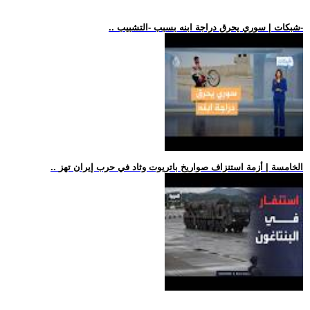
.. شبكات | سوري يحرق دراجة ابنه بسبب -التشبيب-
.. الخامسة | أزمة استنزاف صواريخ باتريوت وثاد في حرب إيران تهز