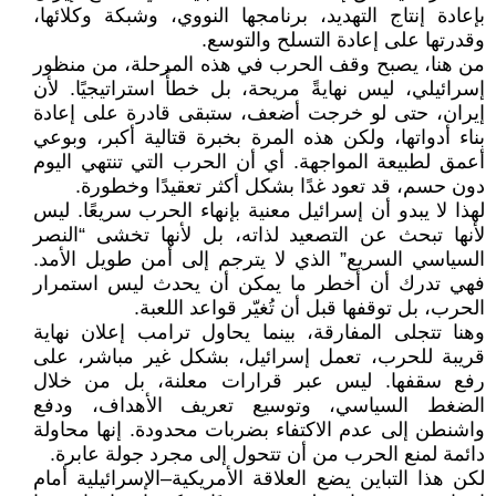
بإعادة إنتاج التهديد، برنامجها النووي، وشبكة وكلائها،
وقدرتها على إعادة التسلح والتوسع.
من هنا، يصبح وقف الحرب في هذه المرحلة، من منظور
إسرائيلي، ليس نهايةً مريحة، بل خطأً استراتيجيًا. لأن
إيران، حتى لو خرجت أضعف، ستبقى قادرة على إعادة
بناء أدواتها، ولكن هذه المرة بخبرة قتالية أكبر، وبوعي
أعمق لطبيعة المواجهة. أي أن الحرب التي تنتهي اليوم
دون حسم، قد تعود غدًا بشكل أكثر تعقيدًا وخطورة.
لهذا لا يبدو أن إسرائيل معنية بإنهاء الحرب سريعًا. ليس
لأنها تبحث عن التصعيد لذاته، بل لأنها تخشى “النصر
السياسي السريع” الذي لا يترجم إلى أمن طويل الأمد.
فهي تدرك أن أخطر ما يمكن أن يحدث ليس استمرار
الحرب، بل توقفها قبل أن تُغيّر قواعد اللعبة.
وهنا تتجلى المفارقة، بينما يحاول ترامب إعلان نهاية
قريبة للحرب، تعمل إسرائيل، بشكل غير مباشر، على
رفع سقفها. ليس عبر قرارات معلنة، بل من خلال
الضغط السياسي، وتوسيع تعريف الأهداف، ودفع
واشنطن إلى عدم الاكتفاء بضربات محدودة. إنها محاولة
دائمة لمنع الحرب من أن تتحول إلى مجرد جولة عابرة.
لكن هذا التباين يضع العلاقة الأمريكية–الإسرائيلية أمام