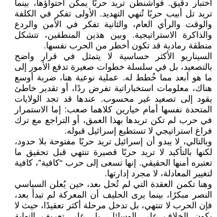
اختبار دقيق. فواشنطن تريد حربًا يمكن احتواؤها، بينما
تريد تل أبيب حربًا تُنهي التهديد. الأولى تفكر في الكلفة
والوقت والرأي العام، والثانية تفكر في الأمن والردع
والذاكرة الاستراتيجية. وبين هذين المنطقين، تتشكل
منطقة رمادية قد تكون أخطر من الحرب نفسها.
السيناريو الأكثر حساسية لا يتمثل في قرار واضح
بالتصعيد، بل في سلسلة خطوات صغيرة تدفع الأمور إلى
ما هو أبعد مما خُطط له. عملية نوعية هنا، ضربة أوسع
هناك، معلومات استخباراتية تفرض ردًا، أو تقدير خاطئ
يقود إلى تصعيد غير محسوب. عندها قد تجد الولايات
المتحدة نفسها أمام خيارين كلاهما صعب: إما الاستمرار
في حرب لم تكن تريدها بهذا العمق، أو التراجع مع ترك
فراغ استراتيجي لا تستطيع إسرائيل قبوله.
وبالتالي، لا يبدو أن إسرائيل تريد حربًا مفتوحة بلا حدود،
لكنها بالتأكيد لا تريد حربًا قصيرة تنتهي قبل تحقيق ما
تعتبره أمنها الحقيقي. إنها تسعى إلى حرب “كافية”، كافية
لتغيير المعادلة، لا مجرد إدارتها.
وهنا تكمن العقدة التي لم تُحل بعد، حين يُعلن السياسي
النصر مبكرًا، بينما يرى الحليف أن المعركة لم تبدأ بعد،
فإن الحرب لا تنتهي، بل تدخل مرحلة أكثر تعقيدًا، حيث لا
يكون الخلاف على الوسائل، بل على تعريف النهاية