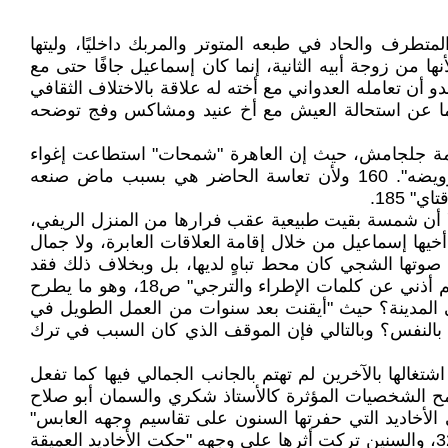
رف والحاد في طبعه المتوتر والمربك داخليًا، وليتها
نها من زوجة أبيه الثانية، إنما كان إسماعيل جافًا حتى مع
 أن تعامله العدواني مع أخته له علاقة بالاختلاف الثقافي
نها ابنة امرأة من المدينة، وقد أسمعها إسماعيل أكثر من مرة جملته المقرفة: "كل نساء المدن عاهرات" ص9. أما عن استحالة العيش مع أخ عنيد ومشاكس وفج توضحه
حمة جلجامش، حيث إن العاهرة "شمحات" استطاعت إغواء
وترويض "أنكيدو" الذي كان قبلها يعيش بين الكائنات الوحشية، إلا أن "رجلًا بشراسة إسماعيل تعجز نساء العالم عن ترويضه". 160 ولأن تعاسة الحاضر هي بسبب ماض صنعه
 185.
لا أن شمسة بقيت طبيعية عقب فرارها من المنزل الريفي،
يها إسماعيل من خلال إقامة العلاقات العابرة، ولا جمال
ا صوتها الشجي كان محط تباهٍ لديها، بل وبخلاف ذلك فقد
منعت أذناها من الالتفات إلى مداحي جمالها أو حنجرتها "خلال عملي مع الفرقة الموسيقية في نادي حلب، تعلمت كيف أصم أذني عن كلمات الإطراء والترجي" ص18، وهو ما يطرح
 المدينة؟ حيث "أيقنت بعد سنوات من العمل الطويل في
 النصيب الأكبر في الخشونة والثقة بالنفس؟ وبالتالي فإن الموقف الذي كان السبب في ترك
لها بالآخرين لم تهتم بالجانب الجمالي فيها كما تفعل
ح الشخصيات المؤثرة كالأستاذ شكري والسمان أبو صلاح
أخاديد التي حفرتها السنون على تقاسيم وجهه العابس"
ص16/18، ولأن البرود يشي بحياد المشاعر لذا أكدت أن "وجه الأستاذ شكري المتغضن يعبره الشعور دون أن يترك أثر" ص32، والسنين تركت أثرها على وجهه "حكت الأخاديد العميقة