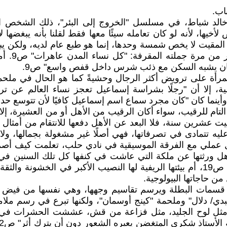
اب.
لد شباط، في مسلسل "الخروج إلى البئر"، ذلك الشخص المتط
يها، لأنه لو كان تعامله سيئًا معها فقط لقلنا بأنه يبغضها لأ
ه المقيت لا يخص شمسة وحدها، إنما هو طبع عام لديه، ولكن يبدو
باعتبار أ
 كان يشبه السكن مع ذئب شرس داخل قفص واسع" ص9.
مرأة على ترويض أكثر الرجال وحشيةً كما هو الحال في مل
ما كان "كان مجرد سماع اسم إسماعيل كافيًا لأن تتوسع حدقتاي"
التام للرقيب، سواء أكان الرقيب من الأهل أو من العشيرة، إ
عشرين سنة، فلا البعد عن الأهل دفعها للانتقام من أمثال أخ
ليه تتمادى في تصرفاتها، فهي أصلًا غير مشغولة بجمالها، ول
هل ورثتها عن ملكة التي عاشت في كنفها كل تلك السنين في
نادي حلب أن كل الرجال يشبهون بعضهم بعد الكأس الأولى" ص19، أم بيئتها الريفية لها
ن حاجاتها البيولوجية.
سمات البطلة ويرسم تقاسيم وجهها، وهي نفسها من فيض اشتغا
/ دلال" وملحمة "كينج أوسمان"، ولكنها تبرع في رسم ملام
د مثل لوح الجليد، مثل فزاعة من قش، عششت الحشرات في ال