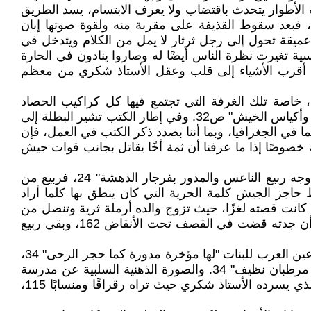
ن غيره "رجل غريب الأطوار يتحدث باقتضاب ولا يعرف الابتسام، يسد الطريق
لغارقة في سكونه، فبعد سقوط القذيفة على مقربة منه ولقوة صوتها إبان
 عميقة تحول إلى رجل ثرثار لا يمل من الكلام ويتدخل في
الة الأستاذ شكري الصحية والنفسية تغيرت نظرة الناس أيضًا له وصاروا ينادون في الحارة
التاريخ وكتب التاريخ أقرب الأشياء إلى قلب وعقل الأستاذ شكري من معظم
خاصة تلك الغرفة التي تجتمع فيها كل كراكيب الحصاد
والزراعة "رائحة الخشب والكتب نشوة وطاقة غريبة، تشبه رائحة المستودع في عين العرب، كان أبي يكدس فيه آلات التبن وأكياس الخيش" ص32. وفي إطار الكتب تشير البطلة إلى
ما في الجغرافيا، وبما أننا بصدد ذكر الكتب في العمل، فإن
ية، خصوصًا إذا ما عرفنا أن ثمة أخًا يقاتل بجانب قوات جيش
ولا تكتفي الساردة بوصف تعابير وجوه العديد من الشخصيات في الحي الأخير الذي انتقلت إليه كوصفها لوجه الفتى "أطل وجه ربيع الناعس والمدور بفرجار الدهشة" 24، فربيع من
اجز الجيش كلمة الحرية التي كان ينطق بها كلما أراد
ا كانت قصته لغزًا، حيث تزوج والده أرملة ثرية وتنصل من
ابنه الذي يعاني قصورًا في ملكاته العقلية، فوالدته تعيش في حي الشعار وهو جاء للعيش في كنف جدته في الأشرفية، إلا أن جدته قضت في القصف تحت الأنقاض 162، وبقي ربيع
وكذلك الأمر، فالأستاذ شكري المشبع برائحة التاريخ، كان السبب في أن تعود البطلة بذاكرتها إلى مدرسة التاريخ في ثانوية عين العرب للبنات "لها مؤخرة مدورة كما حجر الرحى" 34،
ولكن مع ذلك فإن كره أسلوبها في درس التاريخ لم يمنعها من إنصاف نضارة وجهها "وجهها الأملس مثل سفرجلة في قعر مرطبان نظيف" 34. والصورة الذهنية السلبية عن مدرسة
التاريخ في عين العرب كانت تحضر، فتقول عنها: "تروي حكايات مملة وكريهة مثل رائحة فمها" 114، وذلك عكس التاريخ الذي يسرده الأستاذ شكري حيث تراه رقراقًا ومنسابًا 115،