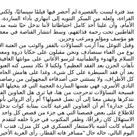
منذ فترة ليست بالقصيرة لم أحضر فيها فيلمًا سينمائيًا، و
القراءة، ولعله من المبكر التنويه إلى انبهاري بأداء السار
الأمام، وأن علينا أخذ كامل احتياطاتنا لأننا ندخل حيًا شبه
القاطنين تحت رحمة قذائفهم، وسط انتشار القناصة في معظم ا
هو مؤسف ومؤلم ومرعب وحزين.
وقبل التوغل يبدأ أرنب التساؤلات بالقفز والوثب من العتبة ا
نوع من الغناء سنصادف ونحن مقبلون على حكايا ذروة ومع
السلام والهدوء والطمأنينة لترسو الأغاني على موانئها الغا
بآهات الحزن بعد الفقد العظيم؟ ولكننا لا نكاد ننسى كنه العن
بعد أن فقد السيطرة على كل شيء، وغدا على هامش الحاضر ب
كل الأطراف، ولا يستثني حتى أصدقاءه المجهولين من رصاصه القا
النادي الأسري، فهي نفسها الساردة العجيبة التي قد يتخيلها 
فسبحة التساؤلات تدحرجت من هنا، فيا ترى هل العناوين الفر
نتذكرها وتبقى معنا إلى أن نصل فصولها؟ أم رأى الروائي بأنه
بكل جدارة؟ أم أن العناوين الفرعية كانت بمثابة كوات ندخ
للاطلاع على بعض قصصنا التي هي جزء من قصص كل واحد م
الاستهلال كان رقراقًا، وظفر المكتوب في جرنا خلفه لنتقدم
المياه كانت أشبه بالاستنفار العسكري في كل منزل، فتدب الح
اليوم التالي، حاله حال "مسافر فاته القطار، رأى العربة الأ