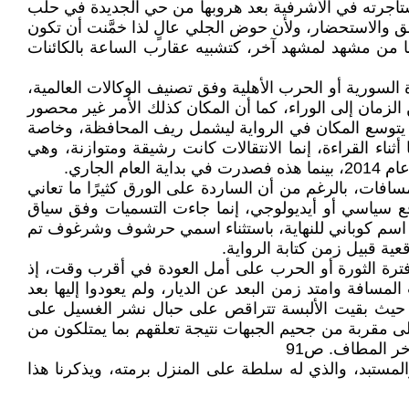
ستأجرته في الأشرفية بعد هروبها من حي الجديدة في حلب
ق والاستحضار، ولأن حوض الجلي عالٍ لذا خمَّنت أن تكون
ا من مشهد لمشهد آخر، كتشبيه عقارب الساعة بالكائنات
ورة السورية أو الحرب الأهلية وفق تصنيف الوكالات العالمية،
 الزمان إلى الوراء، كما أن المكان كذلك الأمر غير محصور
د يتوسع المكان في الرواية ليشمل ريف المحافظة، وخاصة
ناء القراءة، إنما الانتقالات كانت رشيقة ومتوازنة، وهي
جاري.
سافات، بالرغم من أن الساردة على الورق كثيرًا ما تعاني
لأماكن والشخصيات لم تُفرض بدافع سياسي أو أيديولوجي، إنما جاءت التسميات وفق سياق
اء اسم كوباني للنهاية، باستثناء اسمي حرشوف وشرغوف تم
ية قبيل زمن كتابة الرواية.
ترة الثورة أو الحرب على أمل العودة في أقرب وقت، إذ
مسافة وامتد زمن البعد عن الديار، ولم يعودوا إليها بعد
ام، حيث بقيت الألبسة تتراقص على حبال نشر الغسيل على
د قليل من الذين تحملوا الجلوس على مقربة من جحيم الجبهات نتيجة تعلقهم بما يمتلكون من
خر المطاف. ص91
مستبد، والذي له سلطة على المنزل برمته، ويذكرنا هذا