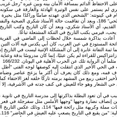
خدود متعرجة" ص35، شكري المعتاد على الاحتفاظ الدائم بمسافة الأمان بينه وبي
اقة وطيدة" 113، إلا أن الأستاذ شكري لم يستمر على نفس الوتيرة الهادئة وا
ام في كينونته: "الشخص الذي عهدته صامتًا وراكدًا مثل بحيرة
كل شاردة وواردة، صار ذا صوت جهوري يصدح في شوارع الحي" 186، وبعد أن تفاقمت ح
ول واقفًا" 218، وذلك بدلًا من لقبه القديم، أي الأستاذ شكري، وبعد أن كان 
حب، فيرمي بكتب التاريخ في التنكة المشتعلة تباعًا.
 أعادت بذاكرة شمسة خلال لحظات إلى الماضي في القرية، 
 ثمة التفاتة عابرة إلى أن المشكلة الإثنية ليست في التاريخ إن
ازانتزاكيس للقراءة لم يكن عبثيًا، إنما كان مدروسًا بدقة وعنا
ن الرواية تلك عن الحرب الأهلية في اليونان. 166/232
ف فمه، ومع ذلك كان يعرف أن أكثر ما يزعج عناصر وضباط ح
خير اختفى ربيع من المشهد برمته تاركًا خلفه لغز الاختفاء كم
لية: "من يقبع في التاريخ يصعب عليه العيش في الحاضر" 116.