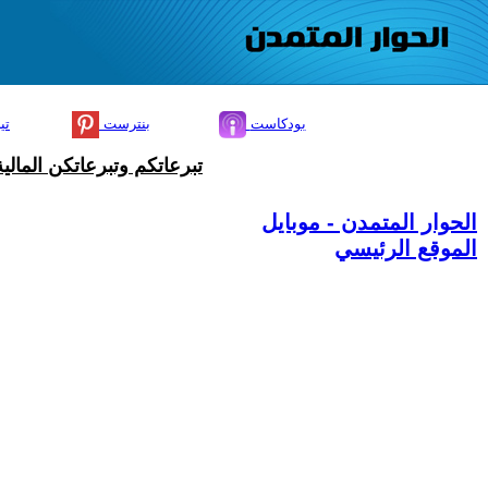
بودكاست
بنترست
تي
تبرعاتكم وتبرعاتكن المال
الحوار المتمدن - موبايل
الموقع الرئيسي