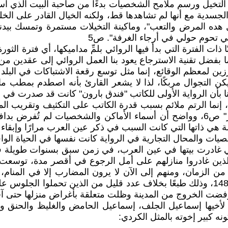
ة التخيل ورسم ملامح الشخصيات بدءًا من صاحبة البيت الذي ا
سدية مع أنها لم تشاهدها قط، ولكنه الخيال القادر على الخل
 هده المرض والتعب"، وماكينة التخيلات مستمرة وتمسك بيدن
ي تحوم حولي في أرجاء الغرفة". ص5
ا ذات الفترة التي بدأ فيها الروائي بلمِّ مداميكها، أي فترة الث
ا بفضل تقنية الاسترجاع يعود بنا العمل الروائي إلى عقدين من
زين لمعظم الوقائع، إنما مثل توسع رقعة الاشتباكات في البل
ن التجوال مربكًا، لذا لا يشعر القارئ بأنه اصطدم بمطب ما أث
 للكاتب "فندق بارون" كانت قد صدرت في عام 2014، بينما هذه فصدرت في بداية العام ال
، إنما الرتم ملائم بسبب قدرة الكاتب على التكثيف وتقريب الم
الضجر "شط بي الزمن كسائل دبق ولين لا نهاية له ولا قرار" ص6، وواضح أن أسماء ا
لة هي ذاتها التي كانت السبب في ذكر عين العرب مرارًا وإبق
ت والمحال التجارية في الرواية كانت نفسها في الحياة الواقع
ي غادرت بيتها في عين العرب، في زمن سبق بسنوات طويلة ف
الذين غادروا منازلهم على أمل الرجوع في أقصر مدة، توسعت ال
ا من الزمان، ومنهم إلى الآن لا يرون المضارب إلا في المن
الشرفات بعد أن تركها أصحابها الذين لم يلتفتوا إليها فيما بعد 148، وذلك طبعًا بخلاف عد
ها رفضت الخروج من المدينة وظلت متعلقة بأغراض منزلها حتى آ
خيها إسماعيل الجلف، إسماعيل الحامض والغليظ والحنق وال
ه كبير إخوته بالمثل الكردي: