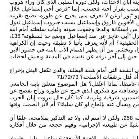
نة إبان الأحداث، ولكن دوره السلبي الذي كان وراء هروب
 لم يتسبب بفرار أخته فحسب، إنما "فرض أخي إسماعيل خلال
أليف" 39، وتكشف لنا عن شيء من سلوكياته فهو "ثور أرعن لا تعرف متى يخرج عن طوره، يطيح بقرنيه
إذ في الخلاف بين الأخوين فاروق وإسماعيل بسبب جبروت إسماعيل تقول
المسلة الثخينة في خاصرته، أو فقأ إحدى عينيه الغائرتين" 40، كما أنها تستغرب من استكانة والدها وخفوت صوته وغياب سلطته أمام ابنه
وتقزم شخصية الأب أمام الابن العنجهي، وهو ما جعل إسماعيل يتمادى في السيطرة وممارسة السطوة على كل أفراد المنزل "أبي عاجز عن صد إسماعيل ووضع حد لسطوته" 138،
لحقيقية؟ أم لأنه يعرف بأنها لا تطيقه وحيث إن الكراهية
ه سرًا، ويخشى من أن يظهر اهتمام الأب بابنته في حضور الابن
نه من حين إلى آخر يرفه عن نفسه في المدينة ويعيش لحظات
الشقة التي أمام شقة البطلة، والذي تكفل البغل بإخراج
 برشقات الأسلحة؟ 71/72/73
امضًا، لماذا اعتُقل؟ هل الموضوع متعلق بابنه الجامعي
فقته وصداقته مع شكري الذي خرج عن طوره وراح يفصح عن
 قسمين، شرقية وغربية، كما كان حال بيروت إبان الحرب
أمن ويسأل عنه بإلحاح لو كان سليمًا؟ أم لآثر الصمت وقتها
وكذلك الأمر، لماذا غاب اسم زوج رئيفة السادي، بالرغم من أن المتلقي عرف سطوته وعنفه وقرأ عن ساديته في الصفحة 258، ولكن لا اسم له، ولا تم التذكير بملامحه، علمًا أن
ا عن طبيعته الإجرامية، وفهم حججه من خلال أفكاره
يل من بين باقي الإخوة الأربعة: إسماعيل، دليل، فاروق