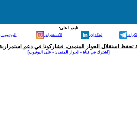
تابعونا على:
لكرام
لينكدإن
الانستغرام
اليوتيوب
ية تحفظ استقلال الحوار المتمدن، فشاركونا في دعم استمرارية 
[اشترك في قناة ‫«الحوار المتمدن» على اليوتيوب]