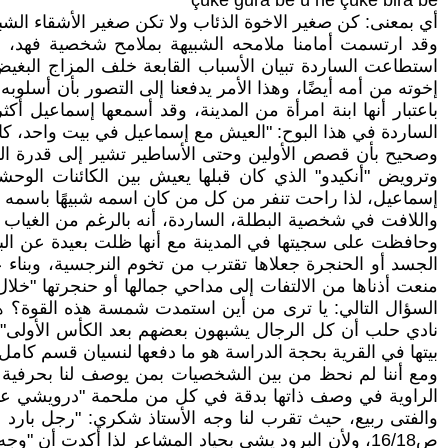
çûkê gura be û ne çûkê bira be
أي بمعنى: كن صغير الاخوة الذئاب ولا تكن صغير الأشقاء الشب
وقد ارتسمت أمامنا ملامحه الشبيهة بملامح شخصية فهد، خا
استطاعت الساردة تبيان الأسباب القابعة خلف المزاج البغيض لأخ
إخوته من أمه أيضًا، وهذا الأمر يدفعنا إلى التصور بأن أسلوب
الساردة في هذا البوح: "العيش مع إسماعيل في بيت واحد،
وصحيح بأن قصص الأولين وحتى الأساطير تشير إلى قدرة ال
إسماعيل، لذا راحت تنفر من كل من كان اسمه شبيهًا باسمه وأين
واللافت في شخصية البطلة، الساردة، أنه بالرغم من الغياب 
وحافظت على سجيتها في المدينة مع أنها ظلت بعيدة عن البيت 
الجسد أو الحنجرة جعلاها تقترب من تخوم النرجسية، وبناء ع
السؤال التالي: يا ترى من أين استمدت شمسة هذه القوة؟ 
بيتها في القرية بحجة الدراسة هو ما دفعها لنسيان قسم كامل م
ومع أننا لم نحظ من بين الشخصيات بمن يوصف لنا بحرفية ق
الراوية في وصف ذاتها بدقة في كل من ملحمة "درويشي عبدي
والفتى ربيع، حيث تقرب لنا وجه الأستاذ شكري: "رجل بار