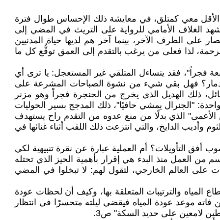
على الأقل معي كمتلق، في معايشة ذلك الإحساس طوال فترة
 مشهد الغلاف الأمامي للرواية على التريث في المضي إلى
صار على الطرف الآخر، بينما آخر هم لديها حياة المدنيين
مة، لذا فعلى من يرغب بالتقدم إلى العمق توقُّع كل ما
بعة فجراً"، فقد يتساءل المتلقي غير المستعجل: يا ترى أي
الدمار؟ فهل بقي شيء من نشوة الصباحات المشرعة على
هائل، ذلك الهديل الذي يخرج من الحنجرة فجراً وهو مزنر
واحدة: "الجنرال يمشي حافيًا"، ذلك المدجج بسير الحوليات
أعمى" الذي بدلًا من منع عدوه من التقدم راح يستهدف
م وأديب الدايخ، والتي انتزعت ذلك اللقب أثناء غنائها في
أفق التأويلات؟ أم العملية عبارة عن نقرة تنبيهية لكي
م من العمل منذ البدء هي إقرار بأهمية الحيز الذي تحتله
ت على العالم الخارجي، لتقول لهم: لا تبخلوا في المضي
ع المياه والترتيبات المتعلقة بها، وكيف أن لحظات عودة
ن فاته موعد عودة المياه فيقضي ليلته متحسرًا في انتظار
يطين لامعين على حديد السكة" ص3.