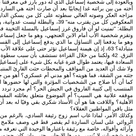
وبالعودة إلى شخصية إسماعيل الذي له دور بارز في معرفتنا ب
أخته من بين براثنه غدا إيجابيًا بعد أن صارت أخته هي السا
المعكوفين كل من يقترب منه" 39
وهو ما يدفعنا إلى التساؤل ما الذي يدفع إسماعيل إلى القسوة
متبادلة؟ 63، إذ إن هيمنة إسماعيل تؤثر حتى على علاق
النزق. 42 ولكننا من خلال القراءة نستشف بأن سبب 
السعادة فيها، يعتمد طوال فترة غيابه بكل شيء على إسماعيل و
ولا شك أن العديد من المواقف والمحطات حثت القارئ المنتبه
جثته من الشقة، فما هويته؟ أهو مدني أم عسكري؟ أهو من جيش ا
كما أن أبا صلاح من الشخصيات المؤثرة والتي لها حضورها ال
المنتسب إلى كتيبة الفاروق في الجيش الحر؟ أم مجرد تردد 
موقفه علانية هي السبب؟ أم الموضوع متعلق بعائلته المقي
الأهلية؟ واللافت هنا هو أن الأستاذ شكري بقي وفيًا له بعد أ
مثل باقي المواطنين العقلاء؟
الروائي على لسان الساردة لم يقصر قط في وصف ملامح وس
وآرائه وأقواله، خاصة مع رئيفة باعتبارها الوحيدة التي تعر
ثمة شخصيات لا يُنسى دورها الإيجابي حتى وإن كان حضورها 