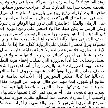
ومنذ المفتتح لا تكف الساردة عن إشراكنا معها في رفع وتير
القديمة بسبب شراسة المعارك هناك، فراحت تتصور سماتها الج
صاحبة البيت "بقوام رفيع ووجنتين بارزتين كسنام جمل هزيل
الحية في الغرفة تلك التي "تتحرك مثل مجسات الصراصير الت
حيال الزمان والمكان: فالفترة التي تدور فيها الوقائع هي تقريبً
ولكن الزمن لم يكن ضيقًا جدًا ولا اقتصر على زمن الثورة، إنم
في المدينة، إنما هو أوسع من الحيين الرئيسين كمسرحين بار
الريف الشرقي منها، وآلية الاسترجاع استُخدمت بعناية ولم يك
محبوكة بتروٍّ كمسار الشغل على الرواية ككل، هذا إذا ما علمنا بأن الرواية الأولى
الإيقاع متوازن، فلا سرعة زائدة ولا حركة بطيئة تقارب الملل
العمل وفضائه، كما أن الضرورة التي تطلبت إخفاء هوية البط
التلاعب بهما لضرورات فنية، بالرغم من أن أسماء بعض الشخصيا
ظروف مغادرة الناس لبيوتها كانت شبيهة بظروف البطلة الت
إن حالها غدا كحال ملايين السوريين إبان الأحداث الدامية، ف
أسابيع أو شهور، إنما منهم من طال غيابهم عن البيوت عقدً
البيوت وما تحتويه، أمثال أم مريم، فمن كثرة تعلقها بأشيائ
وأحسب أن الساردة نجحت منذ المطلع بتقديم صورة منفرة لأ
النموذج البشري الشرس بلا سبب والقاسي مع أفراد البيت بكون