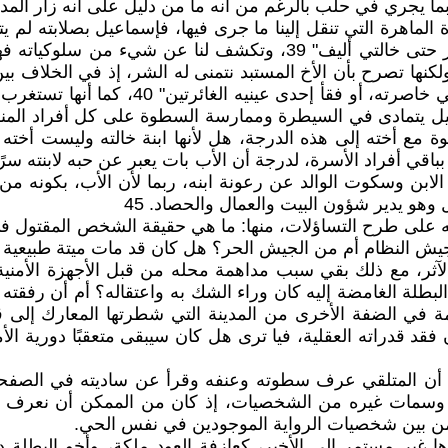
ما يجري في حلب بالرغم من أنه ما من دليل على أنه زار المدي
ردة الماهرة التي تنقل إلينا ما جرى فيها، فإسماعيل بصلابته
مزاجه العكر وصوته العالي سطوته على كل من يسكن الدار حتى خالتي 
، والبطلة ليست عدوانية، ولكنها تصرح بأن الأخ المستبد نتمنى له الشر، 
البطلة: "تمنيت لو أن فاروق غرز إسماعيل ب
 مع أخته إلى هذه الدرجة، هل لأنها ابنة خالته وليست أخته ا
ة الأب بباقي أفراد الأسرة، لدرجة أن الأب بات يعبر عن حبه لابنت
سطوة الابن وسكوت الوالد عن رعونة ابنه، ربما لأن الأب، بكو
هو يدير شؤون البيت والعمال والحصاد. 45
 على طرح التساؤلات، منها: ما هي حقيقة الشخص المقتول في 
لنظام أم من الجيش الحر؟ هل كان قد مات ميتة طبيعية أم قُتل
آثر، مع ذلك بقي سبب مداهمة محله من قبل الأجهزة الأمنية غ
البطلة الغامضة إليه كان وراء الشك به واعتقاله؟ أم أن ر
مة في الضفة الأخرى من المدينة التي شطرتها المعارك إلى
ن فقد قدراته العقلية، فيا ترى هل كان سيبقى متعقبًا دورية ال
مات غيره من الشخصيات، إذ كان من الممكن أن نعرف شيئً
فه من بين شخصيات الرواية الموجودين في نفس الحي.
غير مستمر إلى الأخير، كعازفة العود ملكة، وأخو البطلة دل