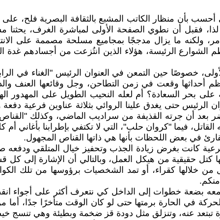
لكني أحسب بأن منظار الكاتب المشبع بالثقافة البصرية فلح، 
دة، لذا، فقبل أن نطوي الصفحة الأولى لمباشرة الغرف، يحثنا
 مدمر، ولكنه ما يزال مدججًا بمجاميع مسلحة مصممة على الانت
لشوارع الرئيسة، هؤلاء الذين انتُزعت من أجسادهم غدة الرح
لأولى، خصوصًا حين التمعن في العنوان الرئيس "الغناء في الرا
ظم أحداثها وقعت في زمن التطاحن، وجل وقائعها العنف و
فية على بحر السعادة؟ أم لعله النحيب الطويل على المهدور ال
وان الرئيس حتى يغدق علينا الروائي بثلاثة عناوين فرعية دفعة 
عد أن جرته القذيفة من سراديب الماضي، وكذلك "القناص ال
تل، فيما "كروان حلب"، التي لا تكتفي بإطرابنا بأغاني أم كلثو
القارئ في بعض اللحظات بأنها هي ذاتها القناص المجهول.
عية كانت بغرض زيادة الجذب وتحفيز خيال المتلقي ودفعه صوب 
ا كتل حقيقية من هيكل العمل، وبالتالي أن الإشارة إلى كل قس
ل من خلالها كقراء، أو تمد الشخصيات برؤوسها من تلك الكوا
نكم.
 معه بضعة خطوات إلى الداخل كي نتعرف أكثر على أجواء انقطا
ركة في الحارة برمتها حتى لو كان الوقت متأخرًا جدًا، أما م
خيرة تبتعد عنه، وتنزلق مثل دودة قز ضخمة وبطيئة وهي تنسج خ