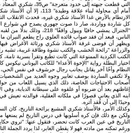
التي قطعت جبهته إلى 
أمام أي محاولة لبناء عل
الارتطام بالأرض غدا الأستاذ شكري غيره، فحدث الانقلاب الت
"الجنرال يمشي حافيًا ويب
الناس، فبعد أن فقد صواب قائده العلوي راح يطعم النيران ما ي
ويظهر أن فوضى غرفة الأستاذ شكري ورثاثة الأغراض فيها
الكتب الكردية الممنوعة التي كانت تطبع وتقرأ بسرية تامة، كما
اختيار البطلة رواية "الإخوة الأعداء" للكاتب اليوناني نيكوس ك
النظام وأخًا آخر يقاتل بجانب رجال حرشوف في نفس الحي، مثلما أ
أصحاب الاحتياجات الخاصة، ذلك الذي يسيل اللعاب من حوا
إغاظتهم بعد أن ضربوه أو علقوه على سبطانة الدبابة، وفي الأ
وحيدًا إلى أن فُقد أثره.
ورغم تمكنه من مادته فهو لا يقطن الغابر، لذا يردد الجملة التا