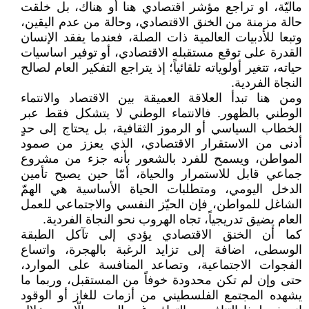
ماليّة، او تراجع مؤشر اقتصادي هنا أو هناك، بل خلقت
حالة مزمنة من الخنق الاقتصادي، وحالة من عدم اليقين،
وتبعا للأدبيات العالمية ذات الصلة، فعندما يفقد الإنسان
القدرة على توقع مستقبله الاقتصادي، أو توفير اساسيات
حياته، تتغير أولوياته تلقائياً؛ إذ يتراجع التفكير العام لصالح
النجاة الفردية.
ومن هنا تبدأ العلاقة العميقة بين الاقتصاد والانتماء
الوطني بالظهور. فالانتماء الوطني لا يتشكل فقط عبر
الخطاب السياسي أو الرموز الثقافية، بل يحتاج إلى حدٍ
أدنى من الاستقرار الاقتصادي، الذي يعزز من صمود
المواطن، ويسمح للفرد بالشعور بأنه جزء من مشروع
جماعي قابل للاستمرار والحياة، أمّا حين يصبح تأمين
الدخل اليومي، ومتطلبات الحياة الأساسية هي الهمّ
الشاغل للمواطن، فإن الحيّز النفسي والاجتماعي للعمل
العام يضيق تدريجياً، تجاه الهروب نحو النجاة الفردية.
كما أن الخنق الاقتصادي يؤدي إلى تآكل الطبقة
الوسطى، اضافة إلى تزايد الرغبة بالهجرة، واتساع
الفجوات الاجتماعية، وتصاعد المنافسة على الموارد،
حتى وإن لم تكن محدودة خوفاً من المستقبل، وربما ما
يشهده المجتمع الفلسطيني من أزمات للغاز أو الوقود