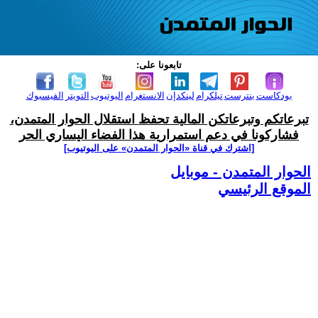
تابعونا على:
بودكاست
بنترست
تيلكرام
لينكدإن
الانستغرام
اليوتيوب
التويتر
الفيسبوك
تبرعاتكم وتبرعاتكن المالية تحفظ استقلال الحوار المتمدن،
فشاركونا في دعم استمرارية هذا الفضاء اليساري الحر
[اشترك في قناة ‫«الحوار المتمدن» على اليوتيوب]
الحوار المتمدن - موبايل
الموقع الرئيسي