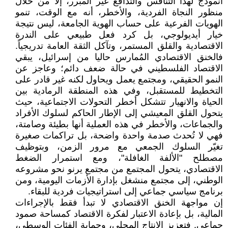
انموذج لهذا التنافس والتدافع غير المبرر، إلّا من خلال
منظور النجاة الفردية، والأخطر، أنه مع الوقت، تنمو
الهويات الفرعية على حساب الهوية الجامعة، ليس نتيجة
خيار أيديولوجي، بل كرد فعل طبيعي على الندرة
الاقتصادية والقلق المستمر، وتآكل الثقة العامة تدريجياً.
فالخنق الاقتصادي المُمارس حاليا من إسرائيل، يبقي
الاقتصاد الفلسطيني في حالة ضعف دائم؛ وعاجز عن
النمو الحقيقي، ومجتمع يعمل ويحاول لكنه غير قادر على
التخطيط للمستقبل، وفي هذه المنطقة الرمادية بين
الحياة والانهيار تتشكل أخطر التحولات الاجتماعية، حيث
يتحول القلق المعيشي إلى الإطار الحاكم لسلوك الأفراد
والجماعات، والأخطر في هذه العملية أنها بطيئة وصامتة،
فهي لا تُحدث صدمة واحدة واضحة، بل تراكمات صغيرة
تغيّر السلوك الجمعي مع مرور الزمن، وبتوظيف
مصطلح "الألفة الغافلة"، ومع استمرار الضغط
الاقتصادي، يتحول المجتمع من مجتمع يرنو نحو مشروعه
الوطني، إلى مجتمع منشغل بإدارة الأزمات اليومية، ومن
برنامج سياسي جماعي إلى استراتيجيات فردية للبقاء.
إن مواجهة الخنق الاقتصادي لا تبدأ فقط بالإجراءات
المالية، بل بإعادة الاعتبار لفكرة الاقتصاد كمساحة صمود
جماعي. فتعزيز الإنتاج المحلي، وحماية الفئات الوسطى،