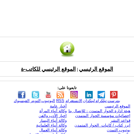
الموقع الرئيسي
الموقع الرئيسي للكاتب-ة
|
تابعونا على:
بنترست
تيلكرام
لينكدإن
الانستغرام
RSS
اليوتيوب
التويتر
الفيسبوك
الموقع الرئيسي
أخبار عامة
هيئة ادارة الحوار المتمدن - للإتصال بنا
وكالة أنباء المرأة
إحصائيات مؤسسة الحوار المتمدن
اخبار الأدب والفن
قواعد النشر
وكالة أنباء اليسار
ابرز كتاب / كاتبات الحوار المتمدن
وكالة أنباء العلمانية
يوتيوب التمدن
وكالة أنباء العمال