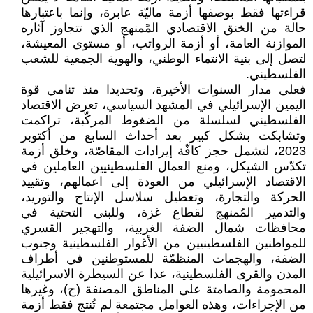
قراءتها فقط بوصفها أزمة ماليّة عابرة، وإنما باعتبارها
حالة من الخنق الاقتصادي المًمنهج الذي تتجاوز آثاره
الموازنة العامة، أو أزمة الرواتب، أو مستوى المعيشة،
لتصل إلى بنية الانتماء الوطني، والهوية الجمعية للشعب
الفلسطيني.
فعلى مدار السنوات الأخيرة، وتحديدا منذ تنامي قوة
اليمين الإسرائيلي في المشهد السياسي، تعرض الاقتصاد
الفلسطيني لسلسلة من الضغوط المركّبة، تراكمت
وتشابكت بشكل كبير بعد أحداث السابع من أكتوبر
2023، لتشمل حجز كافّة إيرادات المقاصّة، وخلق أزمة
تكدّس الشيكل، ومنع العمال الفلسطينيين العاملين في
الاقتصاد الإسرائيلي من العودة إلى اعمالهم، وتقييد
الحركة والتجارة، وتعطيل سلاسل الإنتاج والتوريد،
والتدمير المُمنهج لقطاع غزة، وللبنى التحتية في
محافظات شمال الضفة الغربية، والتهجير القسري
للمواطنين الفلسطينيين من الأغوار الفلسطينية وجنوب
الضفة، والهجمات المنظمّة للمستوطنين في أطراف
المدن والقرى الفلسطينية، عدا عن السيطرة الاسرائيلية
المحمومة والصامتة على المناطق المصنفة (ج)، وغيرها
من الإجراءات، وهذه العوامل مجتمعة لم تُنتج فقط أزمة