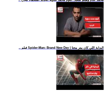
.. فيلم Spider-Man: Brand New Day | البداية اللي كان بيتر محتا