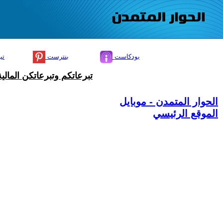
بودكاست
بنترست
تي
تبرعاتكم وتبرعاتكن المال
الحوار المتمدن - موبايل
الموقع الرئيسي