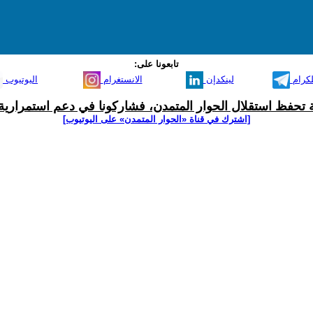
تابعونا على:
لكرام
لينكدإن
الانستغرام
اليوتيوب
ية تحفظ استقلال الحوار المتمدن، فشاركونا في دعم استمرارية 
[اشترك في قناة ‫«الحوار المتمدن» على اليوتيوب]