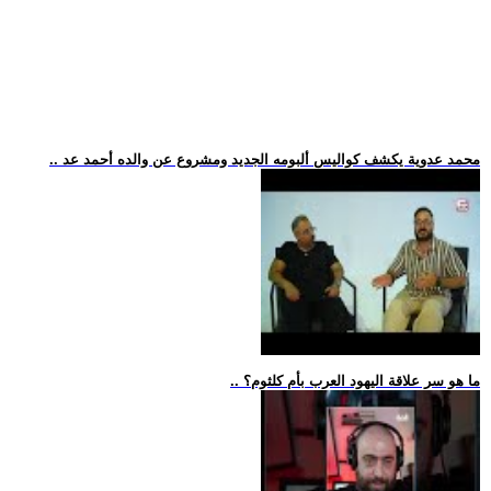
.. محمد عدوية يكشف كواليس ألبومه الجديد ومشروع عن والده أحمد عد
.. ما هو سر علاقة اليهود العرب بأم كلثوم؟