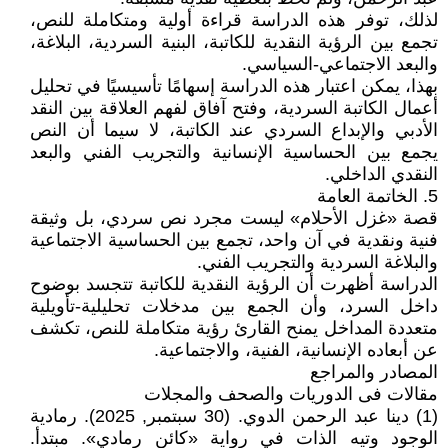
لذلك، توفر هذه الدراسة قراءة أولية ومتكاملة للنص،
تجمع بين الرؤية النقدية للكاتبة، البنية السردية، البلاغة،
والبعد الاجتماعي-السياسي.
بهذا، يمكن اعتبار هذه الدراسة إسهامًا تأسيسيًا في تحليل
أعمال الكاتبة السردية، وفتح آفاق لفهم العلاقة بين النقد
الأدبي والإبداع السردي عند الكاتبة، لا سيما أن النص
يجمع بين الحساسية الإنسانية والتجريب الفني والبعد
النقدي الداخلي.
5. الخاتمة العامة
قصة «غزل الأحلام» ليست مجرد نص سردي، بل وثيقة
فنية ونقدية في آن واحد، تجمع بين الحساسية الاجتماعية
والبلاغة السردية والتجريب الفني.
الدراسة أظهرت أن الرؤية النقدية للكاتبة تتجسد بوضوح
داخل السرد، وأن الجمع بين مدخلات تحليلية-تأويلية
متعددة المداخل يمنح القارئ رؤية متكاملة للنص، تكشف
عن أبعاده الإنسانية، الفنية، والاجتماعية.
المصادر والمراجع
مقالات فى الدوريات والصحف والمجلات
(1) دينا عبد الرحمن الدوي. (30 سبتمبر, 2025). رمادية
الوجود وتيه الذات في رواية «كائن رمادي». مبتدأ.