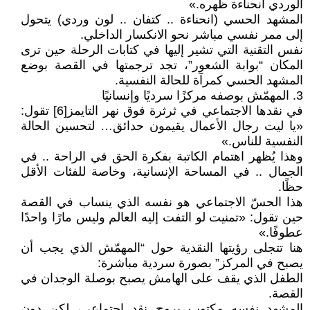
الوردي انحناءة ظهره.»
المشهد الحسي (انحناءة .. كتفان .. لون وردي) يتحول
إلى ممر نفسي مباشر نحو الانكسار الداخلي.
نفس التقنية التي تشير إليها في كتابات الرحلة حين ترى
المكان “بوابة الشعور”، تجد ترجمتها في القصة بوضع
المشهد الحسي كمرآة للحالة النفسية.
3. المهمّش بوصفه مركزًا سرديًا وإنسانيًا
في نقدها الاجتماعي في ثرثرة فوق نهر التايمز[6] تقول:
«يا ليت رجال الأعمال يقيمون حدائق… لتحسين الحالة
النفسية للناس.»
وهذا يُظهر اهتمام الكاتبة بفكرة الحق في الراحة .. في
الجمال .. في المساحة الإنسانية، وخاصة للفئات الأقل
حظًا.
هذا الحسّ الاجتماعي هو نفسه الذي ينساب في القصة
حين تقول: «تمنيت لو التفت إليه العالم وليس مارًا واحدًا
عطوفًا.»
هنا تتجلى رؤيتها النقدية حول “المهمّش الذي يجب أن
يصبح في المركز” بصورة سردية مباشرة:
الطفل الذي يقف على الهامش يصبح بوصلة الوجدان في
القصة.
المشهد نفسه مكتوب بروح نقد اجتماعي، لكن دون