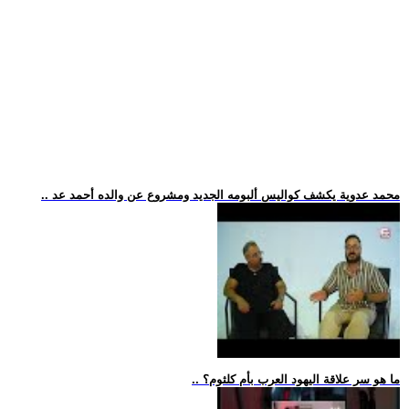
.. محمد عدوية يكشف كواليس ألبومه الجديد ومشروع عن والده أحمد عد
.. ما هو سر علاقة اليهود العرب بأم كلثوم؟