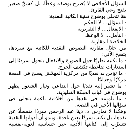
السؤال الأخلاقي لا يُطرح بوصفه وعظًا، بل كشقّ صغير
يفتح وعي القارئ.
هنا تتجلى بوضوح تقنية الكاتبة النقدية:
· السؤال… لا الحكم
· الانفعال… لا التقريرية
· التأمل… لا الوعظ.
الخلاصة المقارنة
من خلال مقارنة النصوص النقدية للكاتبة مع سردها،
يتضح الآتي:
· ما تكتبه نظريًا حول الصورة والانفعال يتحول سرديًا إلى
استعارات ضاغطة تكشف الجرح.
· ما تؤمن به نقديًا من مركزية المهمّش يصبح في القصة
مركزًا وجدانيًا.
· ما تشير إليه نقديًا حول التداعي وتيار الشعور يظهر
بوضوح في غياب الحبكة التقليدية.
· ما تلمسه في نقدها من أخلاقية ناعمة يتجلى في
سؤالها الأخير في القصة.
وهكذا لا تمارس د. دينا عبد الرحمن سردًا منفصلًا عن
نقدها، بل تكتب سردًا بعين ناقدة، ويبدو أن أدواتها النقدية
تتسرّب إلى كتابتها الأدبية عبر حساسية لغوية-نفسية