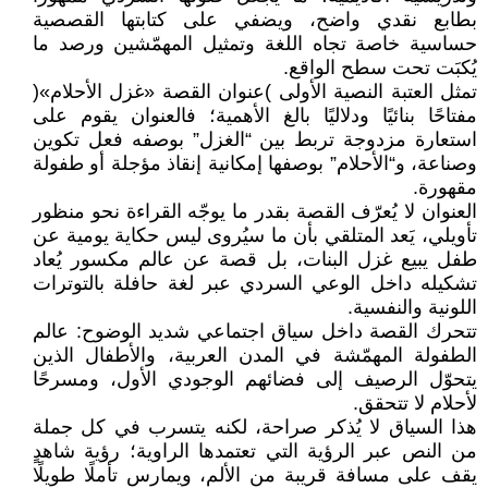
بطابع نقدي واضح، ويضفي على كتابتها القصصية
حساسية خاصة تجاه اللغة وتمثيل المهمّشين ورصد ما
يُكبَت تحت سطح الواقع.
تمثل العتبة النصية الأولى )عنوان القصة «غزل الأحلام»(
مفتاحًا بنائيًا ودلاليًا بالغ الأهمية؛ فالعنوان يقوم على
استعارة مزدوجة تربط بين “الغزل” بوصفه فعل تكوين
وصناعة، و“الأحلام” بوصفها إمكانية إنقاذ مؤجلة أو طفولة
مقهورة.
العنوان لا يُعرّف القصة بقدر ما يوجّه القراءة نحو منظور
تأويلي، يَعد المتلقي بأن ما سيُروى ليس حكاية يومية عن
طفل يبيع غزل البنات، بل قصة عن عالم مكسور يُعاد
تشكيله داخل الوعي السردي عبر لغة حافلة بالتوترات
اللونية والنفسية.
تتحرك القصة داخل سياق اجتماعي شديد الوضوح: عالم
الطفولة المهمّشة في المدن العربية، والأطفال الذين
يتحوّل الرصيف إلى فضائهم الوجودي الأول، ومسرحًا
لأحلام لا تتحقق.
هذا السياق لا يُذكر صراحة، لكنه يتسرب في كل جملة
من النص عبر الرؤية التي تعتمدها الراوية؛ رؤية شاهدٍ
يقف على مسافة قريبة من الألم، ويمارس تأملًا طويلًا