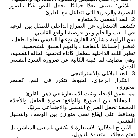
· بلاغي: تضيف بعدًا جماليًا، يجعل النص غنيًا بالصور
البصرية والرمزية التي تتفاعل مع القارئ.
2. البعد النفسي للاستعارة
تكشف الاستعارة عن الصراع الداخلي للطفل بين الرغبة
في اللعب والحلم وبين فرضية الواقع القاسي.
تتيح للراوية مشاركة القارئ بوعيها النفسي تجاه الطفل،
فتخلق إحساسًا بالتعاطف والفهم العميق للشخصية.
تظهر اللغة الداخلية للطفل كأداة لتجسيد الحالة النفسية،
وهي مطابقة لما كتبته الكاتبة عن ضرورة السرد النفسي
الدقيق.
3. البعد البلاغي والاستراتيجي
· التكرار الرمزي: الخيوط تتكرر في النص كعنصر
محوري،
مما يعمق الإيحاء ويثبت الاستعارة في ذهن القارئ.
· المقابلة بين الصورة والواقع: صورة الطفل والأحلام
المعلقة تجعل الصراع النفسي والاجتماعي مرئيًا،
وتحافظ على إيقاع نصي متوازن بين الوصف والتحليل
النفسي.
· الانزياح الدلالي: الاستعارة لا تكتفي بالمعنى المباشر، بل
تفتح مجالات متعددة للتأويل،