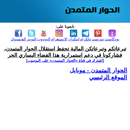
تابعونا على:
بودكاست
بنترست
تيلكرام
لينكدإن
الانستغرام
اليوتيوب
التويتر
الفيسبوك
تبرعاتكم وتبرعاتكن المالية تحفظ استقلال الحوار المتمدن،
فشاركونا في دعم استمرارية هذا الفضاء اليساري الحر
[اشترك في قناة ‫«الحوار المتمدن» على اليوتيوب]
الحوار المتمدن - موبايل
الموقع الرئيسي