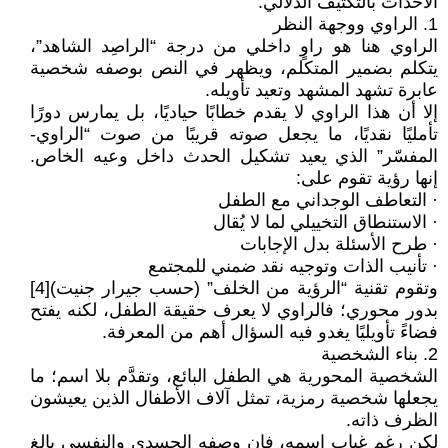
الأحداث بالتكثيف الدلالي.
1. الراوي ووجهة النظر
الراوي هنا هو راوٍ داخلي من درجة “الراصِد الشاهد”،
يتكلم بضمير المتكلم، ويظهر في النص بوصفه شخصية
عابرة تشهد المشهد وتعيد تأويله.
إلا أن هذا الراوي لا يقدم خطابًا حياديًا، بل يمارس دورًا
تأمليًا نقديًا، ما يجعل صوته قريبًا من صوت “الراوي-
المفسّر” الذي يعيد تشكيل الحدث داخل وعيه الخاص.
إنها رؤية تقوم على:
· التعاطف الوجداني مع الطفل
· الاستنطاق التخييلي لما لا يُقال
· طرح الأسئلة بدل الإجابات
· تأنيب الذات وتوجيه نقد ضمني للمجتمع
وتقوم تقنية “الرؤية من الخلف” (حسب جيرار جنيت)[4]
بدور محوري؛ فالراوي لا يعرف حقيقة الطفل، لكنه يفتح
فضاءً تأويليًا يغدو فيه السؤال أهم من المعرفة.
2. بناء الشخصية
الشخصية المحورية هي الطفل البائع، وتقدَّم بلا اسم؛ ما
يجعلها شخصية رمزية، تمثل آلاف الأطفال الذين يعيشون
الظرف ذاته.
لكن رغم غياب اسمه، فإن وصفه الجسدي والنفسي بالغ