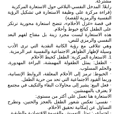
مشتركة.
رابعًا: المدخل النفسي-البلاغي حول الاستعارة المركزية
(قراءة مركزة على وظيفة الاستعارة في تشكيل الرؤية
النفسية والرمزية للقصة)
في قصة «غزل الأحلام»، تتضح استعارة محورية ترتكز
على الطفل كبائع خيوط وأحلام.
هذه الاستعارة ليست مجرد زينة بل مفتاح لفهم البعد
النفسي والرمزي للنص،
وهي تتلاقى مع رؤية الكاتبة النقدية التي ترى الأدب
وسيلة لإظهار الظواهر الاجتماعية والنفسية عبر الرمزية.
1. الاستعارة المركزية: الطفل كخيط الأحلام
· الطفل: يمثل الطفولة المهمشة، البراءة المهدورة،
والحلم المسلوب.
· الخيوط: ترمز إلى الأحلام المعلقة، الروابط الإنسانية،
وربما القيود الاجتماعية التي تحد من حرية الطفل.
· فعل البيع: يشير إلى محاولات البقاء والتكيف في مجتمع
لا يعترف بالمهمشين.
الاستعارة هنا تعمل على أكثر من مستوى:
· نفسي: تعكس شعور الطفل بالعجز والحنين، وتطرح
التساؤل عن إمكانية تحقيق الأحلام.
· اجتماعي: تمثل التهميش والقسوة الاقتصادية والطبقية.