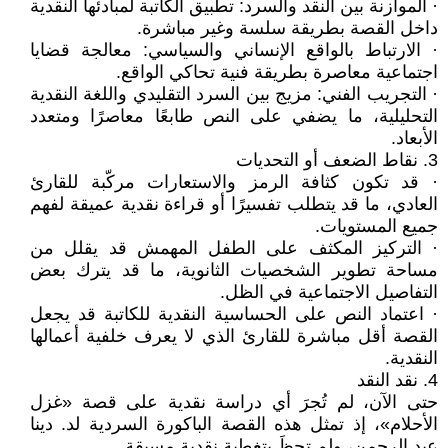
· الموازنة بين النقد والسرد: تطبيق الكاتبة لمبادئها النقدية
داخل القصة بطريقة سلسة وغير مباشرة.
· الارتباط بالواقع الإنساني والسياسي: معالجة قضايا
اجتماعية معاصرة بطريقة فنية تحاكي الواقع.
· التجريب الفني: مزيج بين السرد التقليدي واللغة النقدية
التحليلية، ما يضفي على النص طابعًا معاصرًا ومتعدد
الأبعاد.
3. نقاط الضعف أو التحديات
· قد تكون كثافة الرمز والاستعارات مركّبة للقارئ
العادي، ما قد يتطلب تفسيرًا أو قراءة نقدية عميقة لفهم
جميع المستويات.
· التركيز المكثف على الطفل المهمش قد يقلل من
مساحة تطوير الشخصيات الثانوية، ما قد يترك بعض
التفاصيل الاجتماعية في الظل.
· اعتماد النص على الحساسية النقدية للكاتبة قد يجعل
القصة أقل مباشرة للقارئ الذي لا يعرف خلفية أعمالها
النقدية.
4. نقد النقد
حتى الآن، لم تُجرَ أي دراسة نقدية على قصة «غزل
الأحلام»، إذ تمثل هذه القصة الباكورة السردية لد. دينا
عبد الرحمن، ولم تحظَ بتغطية نقدية مسبقة.