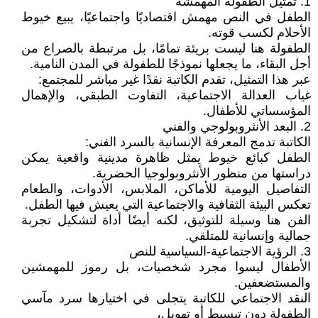
1. تمثيل الطفولة المهمشة
الطفل في النص مهمش اقتصاديًا واجتماعيًا، يبيع خيوط
الأحلام لكسب قوته.
الطفولة هنا ليست بريئة تمامًا، بل مرتبطة بالصراع من
أجل البقاء، ما يجعلها نموذجًا للطفولة في المدن النامية.
عبر هذا التمثيل، تقدم الكاتبة نقدًا غير مباشر للمجتمع:
غياب العدالة الاجتماعية، التفاوت الطبقي، والإهمال
المؤسساتي للأطفال.
2. البعد الأنثروبولوجي والفني
الكاتبة تدمج المعرفة الإنسانية بالسرد الفني:
الطفل كبائع خيوط يمثل ظاهرة مدينية واقعية يمكن
دراستها من منظور الأنثروبولوجيا الحضرية.
التفاصيل اليومية للأماكن، الملابس، الأدوات، والطعام
تعكس البيئة الثقافية والاجتماعية التي يعيش فيها الطفل.
الفن هنا وسيلة للتوثيق، لكنه أيضًا أداة لتشكيل تجربة
جمالية وإنسانية للمتلقي.
3. الرؤية الاجتماعية-السياسية للنص
الأطفال ليسوا مجرد شخصيات، بل رموز للمهمشين
والمستضعفين.
النقد الاجتماعي للكاتبة يتجلى في اختيارها سرد مآسي
الطفولة دون تبسيط أو تهويل،