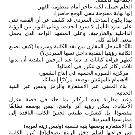
اجتماعية كاشفة:
الحلم جميل، لكنه عاجز أمام منظومة القهر.
إنها نهاية مفتوحة تبقي الوجع حاضرًا.
بهذا يكون المدخل السردي قد كشف عن أن القصة تبنى
على سرد التأمل لا سرد الحدث، وعلى التوتر بين الرؤية
الداخلية والخارجية، وعلى المشهد الواحد الذي يحمل
معنى العالم كله.
ثالثًا: المدخل المقارن بين نقد الكاتبة وسردها (كيف تصنع
الكاتبة رؤيتها النقدية داخل نصها السردي؟)
تُظهر قراءة كتابات د. دينا عبد الرحمن النقدية أن لديها
ثلاث ركائز كبرى تتكرر في أعمالها:
· مركزية الصورة الحسية في إنتاج الشعور،
· الاهتمام بالمهمّش بوصفه مركزًا إنسانيًا،
· بناء المعنى عبر الاستعارة والرمز وليس عبر البنية
الحدثية.
وعند مقارنة هذه الركائز بما جاء في قصة «غزل
الأحلام»، يمكن رؤية أثر واضح، ليس بوصفه تطابقًا
مقصودًا، بل كتسرّب طبيعي لحسّ الكاتبة الناقدة إلى
ممارستها السردية.
1. الاستعارة بوصفها بنية نفسية (وليس زينة لغوية)
في قراءتها لفيلم دخل الربيع يضحك[5]، تُبرز الكاتبة