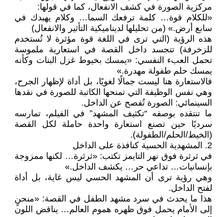
مركزية الصورة في كشف الانفعال، كما في قولها:
«للكلام قوة… كلمة ترفعك السما… وكلام يهبدك في
سابع أرض.» (من تحليلها لديناميكية التأثير والانفعال)
هذه الرؤية (التي ترى في اللغة قوة مؤثرة لا تُستخدم
للزخرفة) تتجسد داخل القصة في استعارية ملموسة
تحمل العبء النفسي: «يمسك بخيوط غزل البنات وكأنه
يمسك حلم طفولة مهدرة.»
فالاستعارة هنا ليست جمالًا لغويًا، بل أداة لإظهار الجرح،
وهي نفس الوظيفة التي تمنحها الكاتبة للصورة في نقدها
السينمائي: الصورة تُفصح عن الداخل.
ما تنتقده بوصفه “تكثيف المشهد” في الفيلم، تمارسه
سرديًا حين تصنع استعارة واحدة حاملة لكل القصة
(الخيط/الحلم/الطفولة).
2. المشهدية الحسية كنافذة على الداخل
في ثرثرة فوق نهر التايمز تكتب: «ثرثرة… لكنها ممزوجة
بإنسانيات… تداعي حر… يكشف الداخل.»
وهي رؤية ترى أن المشهد الحسي ليس غاية، بل أداة
لفتح الداخل.
هذا ما يحدث في سرد مشهد الطفل في القصة: «منحنٍ
إلى الأمام يحمل فوق ظهره هموم العالم… يناقض اللون