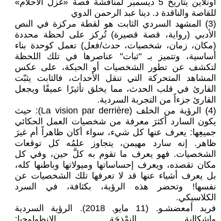
اونلاين يتاريخ 5 ديسمير لمناقشة قصة «غزل الأحلام»
للقاصة والناقدة د. دينا عبد الرحمن الدوي
(3) المشهد السردي الثابت هو لقطة مركزة في النص
الأدبي (رواية، قصة قصيرة) تُركز على لحظة محددة
(مكان، زمان، شخصيات، حدث/فعل) تعمل كوحدة بناء
أساسية، وتتميز بـ "ثبات" عناصرها في تلك اللحظة
لتكشف عن تطور الشخصيات أو الحبكة، على عكس
المشاهد المتحركة التي تنقل الأحداث، فالثابت يثبّت
القارئ في قلب الحدث، مما يخلق تأثيرًا عميقًا ويجعل
القارئ جزءاً من التجربة السردية.
(4) الرؤية من الخلف (La vision par derrière): حيث
يكون السارد أكثرَ معرفة من شخصيات العمل الحكائي
جميعِها: يعرف عنها كل شيء، سواء أكان ظاهراً أم غيرَ
ظاهر. إنه سارد مهيمن، يتجاوز علمُه كل توقعات
الشخصيات. فهو يعرف ما تقوم به كلَّ حين، وفي كل
مكان تقصده، ويعرف إحساساتها وميولاتها وباطنها كله،
بل يعرف أشياء عنها قد لا تعرفها تلك الشخصيات عن
نفسها! وتحضر هذه الرؤية، بكثافة، في السرد
الكلاسيكي.
فريد أمعضشـو. (11 مايو, 2018). الرؤية السردية
وإشكالية النمْذجَة.. الانظولوجيا: