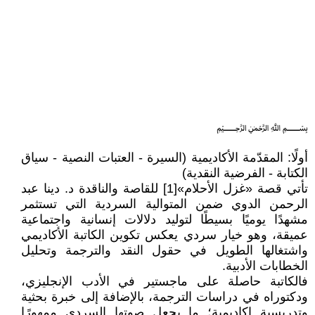
﷽
أولًا: المقدّمة الأكاديمية (السيرة - العتبات النصية - سياق
الكتابة - الفرضية النقدية)
تأتي قصة «غزل الأحلام»[1] للقاصة والناقدة د. دينا عبد
الرحمن الدوي ضمن المتوالية السردية التي تستثمر
مشهدًا يوميًا بسيطًا لتوليد دلالات إنسانية واجتماعية
عميقة، وهو خيار سردي يعكس تكوين الكاتبة الأكاديمي
واشتغالها الطويل في حقول النقد والترجمة وتحليل
الخطابات الأدبية.
فالكاتبة حاصلة على ماجستير في الأدب الإنجليزي،
ودكتوراه في دراسات الترجمة، بالإضافة إلى خبرة بحثية
وتدريسية اكاديمية؛ ما يجعل صوتها السردي ممهورًا