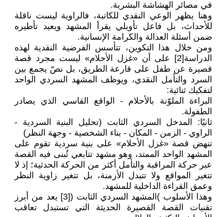
في مصائر الهشاشة البشرية.
وهنا يظهر الوعي النقدي للكاتبة، فالراوية ليست ناقلة
للأحداث، بل فاعل تأويلي يقرأ المشهد ويعيد تأطيره
ضمن أسئلة العدالة والكرامة الإنسانية.
ومن خلال هذا التكوين، تتأسس الفرضية النقدية لهذه
الدراسة[2] على أن «غزل الأحلام» ليست مجرد قصة
قصيرة عن طفل على قارعة الطريق، بل نصّ يجمع بين
السرد والتأمل النقدي، ويوظف المشهد السردي الواحد
لتفكيك ثنائية:
البراءة الملوّنة بالأحلام - الواقع القاسي الذي يصادر
الطفولة.
ثانيًا: المدخل السردي الثابت (تحليل البنية السردية -
الراوي - الزمن - المكان - بناء الشخصية - وجهة النظر)
تنهض قصة «غزل الأحلام» على بنية سردية تقوم على
المشهد الواحد الممتد، وهو مشهد تتابعي تُبنى فيه القصة
عبر حركة المراقبة والتأمل أكثر من الحركة الحدثية؛ إذ لا
تتغير المواقع ولا تتبدل الأزمنة، بل تتغير زاوية النظر
وعمق القراءة الداخلية للمشهد.
وهذا الأسلوب )المشهد السردي الثابت ([3] يعد من أبرز
تقنيات القصة القصيرة الحديثة التي تستبدل تعاقب