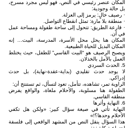
المكان عنصر رئيسي في النص، فهو ليس مجرد مسرح،
بل حالة وجودية:
· رصيف خالٍ: يرمز إلى العزلة.
· منطقة بلا مارة: تمثل انقطاع التواصل.
· قارعة الطريق: تتحول إلى ساحة طفولة ومساحة عمل
في آن.
المكان هنا يحل محل الأسرة، المدرسة، البيت… إنه
المكان البديل للحياة الطبيعية.
ويصبح الرصيف هو “البيت القاسي” للطفل، حيث يختلط
العمل بالأمل بالخذلان.
5. الحدث السردي
لا يوجد حدث تقليدي (بداية-عقدة-نهاية)، بل حدث
إدراكي.
الراوية تمر، تشاهده، تتأمل، تعود لتسأل، ثم تستنتج أن:
الطفولة هنا مسلوبة، والأحلام ملغاة، والواقع يفرض
منطقه القاسي.
6. النهاية وأثرها
النهاية تأتي في صيغة سؤال كبير: «ولكن هل تكفي
الأحلام وحدها؟!»
هذا السؤال ينقل النص من المشهد الواقعي إلى فلسفة