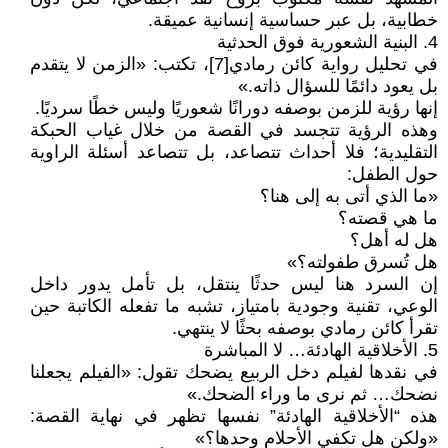
خطابية، بل عبر حساسية إنسانية عميقة.
4. البنية الشعورية فوق الحدثية
في تحليل رواية كائن رمادي[7]، تكتب: «الزمن لا يتقدم
بل يعود دائمًا للسؤال ذاته.»
إنها رؤية للزمن بوصفه دورانًا شعوريًا وليس خطًا سرديًا.
وهذه الرؤية تتجسد في القصة من خلال غياب الحبكة
التقليدية؛ فلا أحداث تتصاعد، بل تتصاعد أسئلة الراوية
حول الطفل:
«ما الذي أتى به إلى هنا؟
ما هي قصته؟
هل له أهل؟
هل تُسرق طفولته؟»
إن السرد هنا ليس حدثًا ينتقل، بل تأمل يدور داخل
الوعي، تقنية وجودية بامتياز، تشبه ما تفعله الكاتبة حين
تقرأ كائن رمادي بوصفه بحثًا لا ينتهي.
5. الأخلاقية الهادئة… لا المباشرة
في نقدها لفيلم دخل الربيع يضحك تقول: «الفيلم يجعلنا
نضحك… ثم نرى ما وراء الضحك.»
هذه “الأخلاقية الهادئة” نفسها تظهر في نهاية القصة:
«ولكن هل تكفي الأحلام وحدها؟»