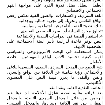
السرد الفني للقصة هو أداة مقاومة رمزية:
الطفل البطل يمثل قدرة الفرد على مواجهة القهر
الاجتماعي والاقتصادي.
اللغة السردية، والاستعارات، والصور الفنية تعكس رفض
الواقع القاسي وتحويله إلى تجربة جمالية ووجدانية.
بذلك، تصبح القصة أداة توعية اجتماعية وسياسية،
تتجاوز مجرد التسلية أو السرد القصصي التقليدي.
4. استثمار القصة في الدراسات النقدية والاجتماعية
النص يوفر قاعدة لدراسة تأثير البيئة الاجتماعية على
الشخصية الأدبية.
يمكن استخدامه في البحث الأنثروبولوجي والسياسي
لفهم كيفية تجسيد الأدب لواقع المهمشين، خاصة
الأطفال.
يتيح الجمع بين المدخل السردي، النقدي، النفسي-البلاغي
والاجتماعي رؤية شاملة عن العلاقة بين الواقع والسرد،
والفن والنقد، ما يعزز قيمة النص على المستوى
الأكاديمي.
الخاتمة النقدية العامة ونقد النقد
بعد قراءة متأنية لقصة «غزل الأحلام» لـد. دينا عبد
الرحمن من خلال المدخل السردي الثابت، والمدخل
المقارن بين نقد الكاتبة وسردها، والمدخل النفسي-