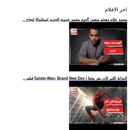
اخر الافلام
.. محمد علام وهيثم سعيد: ألبوم محمد عدوية الجديد استكمالا لنجاح
.. فيلم Spider-Man: Brand New Day | البداية اللي كان بيتر محتا