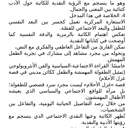
وهو ما ينسجم مع الرؤية النقدية للكاتبة حول الأدب
كثنائية بين المعنى والجمال.
4. الخلاصة في هذا المدخل
الاستعارة المركزية تعمل كجسر بين البعد النفسي
للطفل والبعد الاجتماعي للقصّة.
تعكس اهتمام الكاتبة بالرمزية والدقة النفسية كما
أوضحت في كتاباتها النقدية.
تمكن القارئ من التفاعل العاطفي والفكري مع النص،
وتحوله من مجرد مشاهد إلى مشارك في تجربة الطفل
المهمش.
خامسًا: القراءة الاجتماعية-السياسية والفن الأنثروبولوجي
(تمثيل الطفولة المهمشة والطفل ككائن مديني في قصة
غزل الأحلام)
قصة «غزل الأحلام» ليست مجرد سرد قصصي للطفولة؛
بل مرآة للواقع الاجتماعي والسياسي الذي يعيشه
الأطفال المهمشون.
من خلال رصد التفاصيل الحياتية اليومية، والتفاعل بين
الشخصيات،
تُظهر الكاتبة وعيها النقدي الاجتماعي الذي ينسجم مع
رؤيتها الأدبية والنقدية.