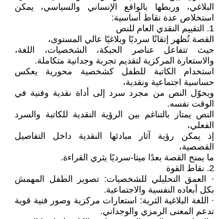
البلاغي، وربطها بالواقع الإنساني والسياسي، يمكن
استخلاص عدة نقاط أساسية:
1. التقييم النقدي العام للنص
القصة تُظهر إتقانًا سرديًا وبلاغيًا عالي المستوى،
حيث تتفاعل عناصر الحبكة، الشخصيات، اللغة،
والاستعارة المركزية لتقديم تجربة وجدانية متكاملة.
استخدام الكاتبة للطفل كشخصية محورية يعكس
حساسية اجتماعية ونقدية،
ويحوّل النص من مجرد سرد إلى أداة نقدية وفنية في
الوقت نفسه.
النص يمتاز بالتناغم بين الرؤية النقدية للكاتبة والسرد
الفعلي،
إذ يمكن رؤية آثار مبادئها النقدية داخل التفاصيل
القصصية،
ما يمنح القصة بعدًا ميتا-سرديًا يثري القراءة.
2. نقاط القوة
· العمق التحليلي للشخصيات: تصوير الطفل المهمش
بكل أبعاده النفسية والاجتماعية.
· اللغة البلاغية الثرية: استعارات مركزية وصور فنية قوية
تدعم المعنى الرمزي والوجداني.