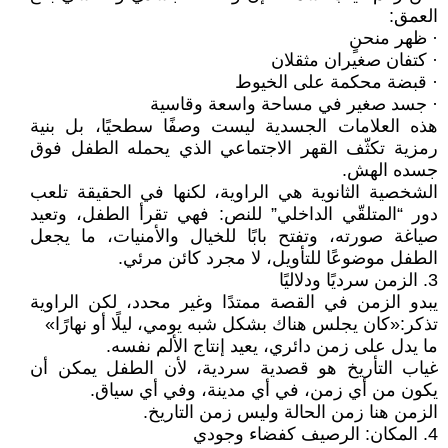
العمق:
· ظهر منحنٍ
· كتفان صغيران مثقلان
· قبضة محكمة على الخيوط
· جسد صغير في مساحة واسعة وقاسية
هذه العلامات الجسدية ليست وصفًا سطحيًا، بل بنية
رمزية تكثّف القهر الاجتماعي الذي يحمله الطفل فوق
جسده الهش.
الشخصية الثانوية هي الراوية، لكنها في الحقيقة تلعب
دور “المتلقّي الداخلي” للنص: فهي تقرأ الطفل، وتعيد
صياغة صورته، وتفتح بابًا للخيال والأمنيات، ما يجعل
الطفل موضوعًا للتأويل، لا مجرد كائن مرئي.
3. الزمن سرديًا ودلاليًا
يبدو الزمن في القصة ممتدًا وغير محدد، لكن الراوية
تذكر:«كان يجلس هناك بشكل شبه يومي، ليلًا أو نهارًا»
ما يدل على زمن دائري، يعيد إنتاج الألم نفسه.
غياب التأريخ هو قصدية سردية، لأن الطفل يمكن أن
يكون من أي زمن، في أي مدينة، وفي أي سياق.
الزمن هنا زمن الحالة وليس زمن التاريخ.
4. المكان: الرصيف كفضاء وجودي