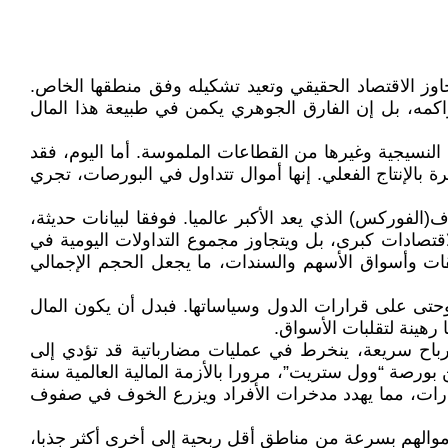
اوز الاقتصاد الحقيقي وتعيد تشكيله وفق منطقها الخاص.
تراكمه، بل إن الفارق الجوهري يكمن في طبيعة هذا المال
 النسيجية وغيرها من القطاعات الملموسة. أما اليوم، فقد
 بالإنتاج الفعلي. إنها أموال تتداول في البورصات، تجري
(الفوركس) الذي يعد الأكبر عالميا. فوفقا لبيانات حديثة،
م يفوق الناتج الداخلي الخام لاقتصادات كبرى، بل ويتجاوز مجموع التداولات اليومية في
قات وأسواق الأسهم والسندات، ما يجعل الحجم الإجمالي
 وحتى على قرارات الدول وسياساتها. فبدل أن يكون المال
رهينة لتقلبات الأسواق.
أرباح سريعة، ينخرط في عمليات مضارباتية قد تؤدي إلى
شهد التاريخ الحديث نماذج صارخة لذلك، بدءا من أزمة سنة 1929 التي انطلقت من بورصة “وول ستريت”، مرورا بالأزمة المالية العالمية سنة
الانهيارات، مما يهدد مدخرات الأفراد ويزرع الخوف في صفوف
موالهم بسرعة من مناطق أقل ربحية إلى أخرى أكثر جذبا،