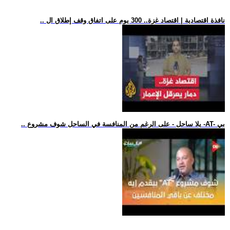
.. نافذة اقتصادية | اقتصاد غزة.. 300 يوم على اتفاق وقف إطلاق ال
.. يلا ساحل - على الرغم من المنافسة في الساحل شوف مشروع -AT- بي