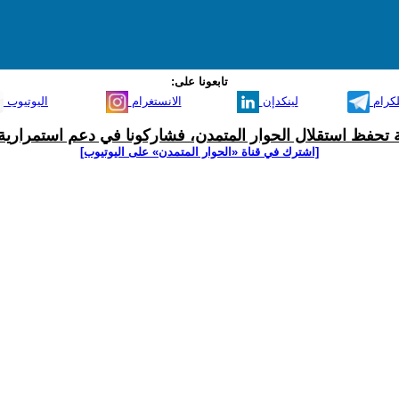
تابعونا على:
لكرام
لينكدإن
الانستغرام
اليوتيوب
ية تحفظ استقلال الحوار المتمدن، فشاركونا في دعم استمرارية 
[اشترك في قناة ‫«الحوار المتمدن» على اليوتيوب]