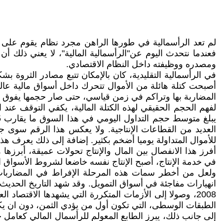
لم تعد الرأسمالية في طورها الراهن مجرد نظام يقوم على ال
فعندما نتحدث اليوم عن"الرأسمالية المالية"، لا يعني ذلك 
ومصدره ووظيفته داخل النظام الاقتصادي.
في الرأسمالية التقليدية، كان بالإمكان تتبع مصادر الثروة 
أصبحت كتلة هائلة من الأموال تتحرك داخل أسواق مالية عالمية
المضاربة بها وتراكم في زمن قياسي، حتى صار حجمها يفوق بكث
لفهم الحجم الحقيقي لهذه الكتلة المالية، يكفي التوقف عند ا
العديد من القطاعات الإنتاجية. ولا يعكس هذا الرقم سوى ج
للأموال المتداولة يوميا أضخم بكثير. إضافة إلى ذلك يعرف هذ
أفرز هذا الانفصال بين المال والإنتاج تحولات عميقة، أبرزه
في خدمة الإنتاج، أصبح الإنتاج نفسه خاضعا لشروط الأسواق الم
ولعل من أخطر سمات هذه المرحلة الإفراط في المضاربات ال
2008، وصولا إلى الأزمات المتكررة التي يشهدها الاقتصاد
الطبقات الوسطى، التي تكون أول من يؤدي الثمن، دون ان يك
إلى جانب ذلك، يبرز الطابع المعولم للرأسمال المالي كعامل