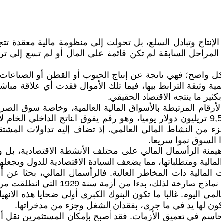
إنتاج وتبادل السلع، بل تحولت إلى منظومة مالية معقدة تتج
أن المراحل السابقة لم تكن قائمة على المال أو لم تسع إلى 
بشكل واضح؛ فهي ناتجة عن إنتاج الحبوب أو القطن أو الصناعات
 وثيقة الترابط بيها، فيما تلك الأموال فقدت أي علاقة مباشرة
ير ما ينتجه الاقتصاد الحقيقي.
لأرقام المرتبطة بالأسواق المالية العالمية، وخاصة سوق الصرف
يبلغ متوسط حجم التداول اليومي في هذا السوق ما يقارب 9,5 تريليون دولار يوميا، وهو رق
زء من النشاط المالي العالمي، إذ تضاف إليه تداولات المشت
ا السوق نموا سريعا.
ا هيمنة الرأسمال المالي على مختلف الأنشطة الاقتصادية، بل
الية ومتطلباتها، مما يضعف السيادة الاقتصادية للدول ويجعلها 
مالية ذات المخاطر العالية. فالرأسمال المالي، بحثا عن 
انهيارات مفاجئة في أسواق التمويل. وقد 
 العالمي اليوم. غالبا ما تكون البنوك الكبرى أولى ضحايا هذه 
ون لها يد في ما جرى، بفقدان الشغل وجزء من مدخراتها.
 حاسم في تعميق الأزمات. فقد أصبح بإمكان المستثمرين نقل أ