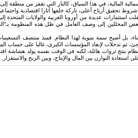
لرأسمالية المالية، في هذا السياق، كالنار التي تقفز من منطقة
وط تحقيق أرباح أعلى، تاركة خلفها آثارا اقتصادية واجتماعية
 استثمارات عديدة من أوروبا الغربية والولايات المتحدة إلى 
مفاجئ، ثم تدخلات لإنقاذ المؤسسات الكبرى، غالبا على حساب الم
ام ينتج ثروات هائلة، لكنه في الوقت نفسه يولد هشاشة اقتص
ستعادة التوازن بين المال والإنتاج، وبين الربح والاستقرار.