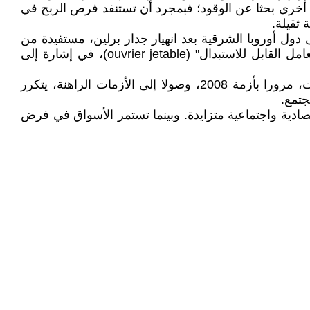
 إلى أخرى بحثا عن الوقود؛ فبمجرد أن تستنفد فرص الربح في
 ثقيلة.
دول أوروبا الشرقية بعد انهيار جدار برلين، مستفيدة من
انخفاض الأجور وضعف الحماية الاجتماعية. هذا الواقع دفع بعض المحللين إلى وصف العامل في ظل هذه المنظومة بـ"العامل القابل للاستبدال" (ouvrier jetable)، في إشارة إلى
إن مسلسل الأزمات في ظل الرأسمالية المالية لم يعد استثناء، بل أصبح سمة بنيوية لهذا النظام. فمنذ منتصف التسعينيات، مرورا بأزمة 2008، وصولا إلى الأزمات الراهنة، يتكرر
جتمع.
ادية واجتماعية متزايدة. وبينما تستمر الأسواق في فرض