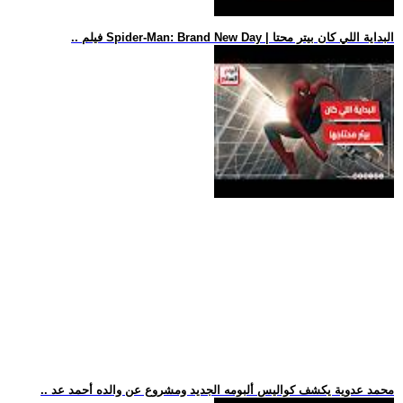
.. فيلم Spider-Man: Brand New Day | البداية اللي كان بيتر محتا
.. محمد عدوية يكشف كواليس ألبومه الجديد ومشروع عن والده أحمد عد