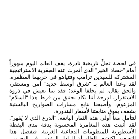
​في لحظة تجلٍّ تاريخية نادرة، يقف العالم اليوم مبهوراً
أمام "حصاد الخير" الذي أثمرت عنه العبقرية الاستراتيجية
المشتركة للسيدين ترامب ونتنياهو في حربهما المظفرة.
لقد وعدا العالم بـ "شرق أوسط جديد" آمن ومستقر،
والحق يقال، لم يخلفا الوعد؛ فقد بتنا نعيش في ذروة
الاستقرار، لدرجة أننا نكاد نختنق من فرط هذا "السلام"
المزعوم، وأصبحنا نتابع مسارات الصواريخ البالستية
بشغف يفوق متابعتنا لأسعار البندورة.
​لنتأمل معاً أولى هذه الثمار اليانعة: "الدرع الذي لا يُقهر".
لقد أثبتت هذه المغامرة المحسوبة بدقة مدى اليقظة
الأسطورية للمنظومات الدفاعية الغربية. فبفضل هذا
التصعيد، اكتشف العالم أن الرادار الرئيسي في البحرين،