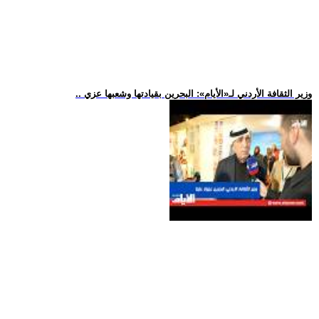
.. وزير الثقافة الأردني لـ«الأيام»: البحرين بقيادتها وشعبها عزي