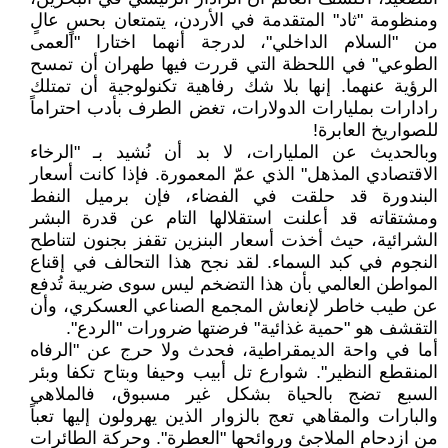
ومنظومة "ثاد" المتقدمة في الأردن، يتمتعان بحسٍ عالٍ
من "السلام الداخلي"، لدرجة أنهما اختارا "العمى
الطوعي" في اللحظة التي قررت فيها طهران أن تمسح
الرؤية عنهما. إنها بلا شك رفاهية تكنولوجية أن تمتلك
رادارات بمليارات الدولارات، تغض الطرف بأدب احتراماً
للصواريخ العابرة!
​وبالحديث عن المليارات، لا بد أن نُشيد بـ "الرخاء
الاقتصادي المذهل" الذي عمّ المعمورة. فإذا كانت أسعار
البندورة قد حلقت في الفضاء، فإن برميل النفط
ومشتقاته قد أعلنت استقلالها التام عن قدرة البشر
الشرائية، حيث أخذت أسعار البنزين تقفز بجنون لتناطح
النجوم في كبد السماء. لقد نجح هذا التحالف في إقناع
المواطن العالمي بأن هذا التضخم ليس سوى ضريبة تُدفع
عن طيب خاطر لإنعاش المجمع الصناعي العسكري، وأن
التقشف هو "حمية غذائية" فرضتها ضرورات "الردع".
​أما في واحة الديمقراطية، فحدث ولا حرج عن "الرفاه
المنقطع النظير". شوارع تل أبيب وحيفا وبتاح تكفا وبئر
السبع تضج بالحياة بشكل غير مسبوق، فالملاهي
والبارات والمقاهي تعج بالزوار الذين يهرولون إليها تعباً
من ازدحام الملاجئ وروائحها "العطرة". وحركة الطائرات