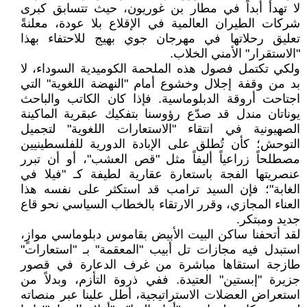
لا تهدأ أبداً في مطار بن غوريون، حيث تتسابق كبرى
شركات الطيران العالمية في الإقلاع بلا عودة، معلنةً
تعليق رحلاتها في مهرجان جوي بهيج للاحتفاء بهذا
"الاستقرار" الأمني الخلاب.
​ولكي تكتمل فصول هذه الملحمة الكوميدية السوداء، لا
بد من وقفة إجلال وخشوع أمام "النهضة اللغوية" التي
اجتاحت أروقة الدبلوماسية. فإذا كان الكاتب والباحث
يوناتان مندل قد صدّع رؤوسنا بتفكيك عبقرية الماكينة
الصهيونية في انتقاء "الاستعارات اللغوية" لتجميل
التوحش؛ كأن تُطلق على الإبادة الدورية للفلسطينيين
مصطلحاً زراعياً أليفاً مثل "قص العشب"، أو أن تبرر
عنصريتها الفجة باستعارة عقارية لطيفة كـ "فيلا في
الغابة"؛ فإن السيد ترامب قد استكثر على نفسه هذا
العناء المجازي، وقرر الارتقاء بالخطاب السياسي نحو قاع
جديد ومبتكر.
​لقد أتحفنا ساكن البيت الأبيض بقاموس دبلوماسي موازٍ،
استبدل فيه مجازات تل أبيب "المعقمة" بـ "استعارات"
طازجة استقاها مباشرة من غرف الدعارة في قصور
جزيرة "إبستين" العتيدة. ففي ذروة التأزم، وبدلاً من
استعراض العضلات الاستراتيجية، أطل علينا عبر منصاته