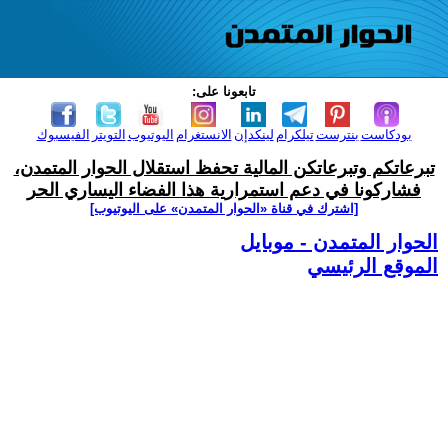
تابعونا على:
بودكاست
بنترست
تيلكرام
لينكدإن
الانستغرام
اليوتيوب
التويتر
الفيسبوك
تبرعاتكم وتبرعاتكن المالية تحفظ استقلال الحوار المتمدن،
فشاركونا في دعم استمرارية هذا الفضاء اليساري الحر
[اشترك في قناة ‫«الحوار المتمدن» على اليوتيوب]
الحوار المتمدن - موبايل
الموقع الرئيسي