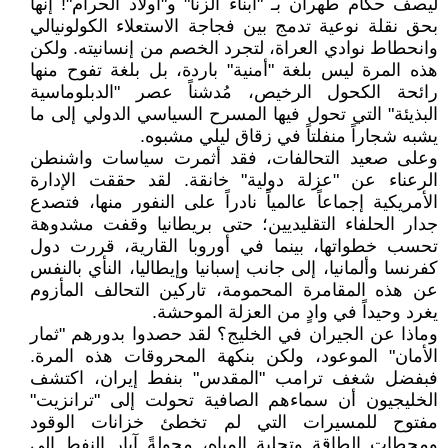
ليصف حكام طهران بـ "أبناء الزنا" و"أولاد الحرام"! إنها
بحق نقلة نوعية تدمج بين فجاجة الاستعلاء الكولونيالي
وانحطاط نوادي العراة، لتجرد الخصم من إنسانيته. ولكن
هذه المرة ليس بلغة "أمنية" باردة، بل بلغة تفوح منها
رائحة الكحول الرخيص، مُدشناً عصر "الدبلوماسية
البذيئة" التي تحول فيها المسرح السياسي الدولي إلى ما
يشبه شجاراً منفلتاً في زقاق ليلي مشبوه.
​وعلى صعيد التحالفات، فقد أثمرت سياسات واشنطن
الرعناء عن "عزلة دولية" خانقة. لقد حققت الإدارة
الأمريكية إجماعاً عالمياً نادراً على النفور منها، فتصدع
جدار الحلفاء التقليديين؛ حتى بريطانيا وقفت مشدوهة
تحسب خطواتها، بينما في أوروبا القارية، قررت دول
كفرنسا وألمانيا، إلى جانب إسبانيا وإيطاليا، النأي بالنفس
عن هذه المقامرة المحمومة، تاركين التحالف المأزوم
يغرد وحيداً في وادٍ من العزلة الموحشة.
​وماذا عن الجيران في الخليج؟ لقد حصدوا بدورهم "ثمار
الأمان" الموعود، ولكن بنكهة المحروقات هذه المرة.
فبفضل شغف ترامب "المقدس" بنفط إيران، اكتشف
الخليجيون أن سماءهم الصافية تحولت إلى "ترانزيت"
مفتوح للمسيرات التي لم تخطئ خزانات الوقود
ومحطات الطاقة وتحلية المياه، محولةً آبار النفط إلى