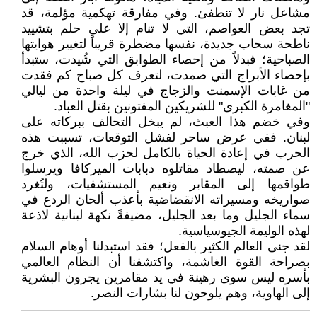
مشاعل نار لا تنطفئ. وفي مفارقة تهكمية مؤلمة، قد
تجد بعض العواصم، التي لا تنام إلا على حلم بتشييد
ناطحة سحاب جديدة، نفسها مضطرة قريباً لتغيير هوايتها
الصباحية؛ فبدلاً من إحصاء الطوابق التي شُيدت، ستبدأ
بإحصاء الأبراج التي صمدت، لتعرف كل صباح كم فقدت
من غابات الإسمنت والزجاج في ليلة واحدة من ليالي
"المغامرة الكبرى" للشريكين المفتونين بقتل العباد.
​وفي خضم هذا العبث، لم يبخل التحالف ببركاته على
لبنان. ففي عرض ساحر لفشل التوقعات، تسببت هذه
الحرب في إعادة الحياة بالكامل لحزب الله، الذي خرج
عن صمته، ليصطاد مقاتلوه دبابات الميركافا ويرسلوا
طواقمها إلى المقابر ونعيم المستشفيات، ولتُغرد
صواريخه ومسيراته الانقضاضية بأعذب ألحان الردع في
سماء الجليل وما بعد الجليل، مضيفةً نكهة لبنانية لاذعة
لهذه الوليمة الجيوسياسية.
​لقد جنى العالم الكثير بالفعل؛ فقد استبدلنا أوهام السلام
بصراحة القوة الغاشمة، واكتشفنا أن النظام العالمي
بأسره ليس سوى رهينة في يد مقامرين يجرون البشرية
إلى الهاوية، وهم يلوحون لنا بشارات النصر.