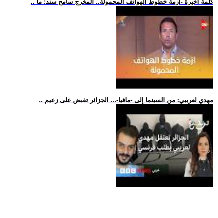
.. كلمة أخيرة -أزمة خطوط الهواتف المحمولة.. المخرج سامح سند: ما
.. مهدي لعريبي: من السينما إلى -مافيا-... الجزائر تقبض على زعيم