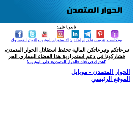
تابعونا على:
بودكاست
بنترست
تيلكرام
لينكدإن
الانستغرام
اليوتيوب
التويتر
الفيسبوك
تبرعاتكم وتبرعاتكن المالية تحفظ استقلال الحوار المتمدن،
فشاركونا في دعم استمرارية هذا الفضاء اليساري الحر
[اشترك في قناة ‫«الحوار المتمدن» على اليوتيوب]
الحوار المتمدن - موبايل
الموقع الرئيسي