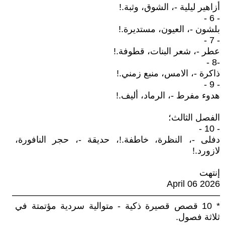
أزاهير ليلية -، الشوق، وثبة.!
- 6 -
بلشون -، العيون، مستديرة.!
- 7 -
عطر -، شعر البنات، قطوفة.!
-8 -
ذاكرة -، الامس، منبع زمني.!
- 9 -
هدوء مفرط -، الرماد، أليف.!
الفصل الثالث؛
- 10 -
دفلى -، النظرة، خاطفة.!، حديقة -، حجر النافورة،
لازورد.!
إنتهت
April 06 2026
———————————————————————
* 10 قصص قصيرة ذكية - متوالية سردية مؤتمتة في
ثلاثة فصول.