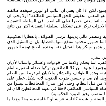
وتنظيم شؤونها الداخلية (الوقف السني او الشيعي، دار الافتاء والمرجعية الخ) كطوائف، وهذه حقوق مدنية وليست سياسية وهي متوفرة بعد 2003. لكن الربط بين الحقوق السياسية
يع، لكن اذا كان يعني ان النائب او الوزير سيخدم طائفته
 هو المعنى الحقيقي للحق السياسي للطائفة؟ اولا يجب ان
ة، انما يعني حصرا تولي المناصب في السلطة التنفيذية
 الاحزاب تركز على تشكيل السلطة التنفيذية اكثر من نتائج
ة ومصدر مالي يديمها، ترشي الطوائف بالعطايا الحكومية
ا جمهور محدود منتفع منها بالعطايا. بل ان التمثيل الذي
 يتذمر وينكر هذا التمثيل عنه، وعندما اصبح توجه الجمهور
في سني.
ر الطائفي، انما بحكم ولادتنا من قوميات وعشائر وانتمائنا لأديان
جميع الجنود من كلا الطائفتين تركوا صدام لمصيره امام
دينية، وهذه الطوائف والعشائر والاديان لم تربط بين الظلم
ي السنتين الاولى بعد السقوط. ان صدام حسين ضرب الجنوب لأنه شكل خطر على
زيارة" من قبل النظام. وحتى كون مدراء المحافظات ليسوا من
ام السياسي الطائفي لاحقاً في تعينه المحافظين الذي لم
 للمنصب وفق الدورة الحكومية).
ر للسنة والشيعة كاغلبية عربية او كأغلبية مسلمة؟ وهذا ما