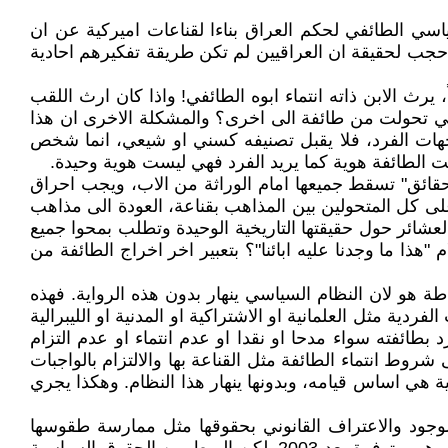
لغزو الاميركي الذي جلب هذا النظام السياسي الطائفي لحكم العراق بناءا لقناعات اميركية عن ان
حجب لحقيقة ان العراقيين لم تكن طريقة تفكيرهم احادية
يرث الابن ذاته انتماء ابوه الطائفي! واذا كان ارث اللقب
 التي تحولت من طائفة الى اخرى؟ والمشكلة الاخرى ان هذا
هات الفرد، فلا يقبل تصنيفه كسني او شيعي، انما شخص
انت الطائفة هوية كما يريد الفرد فهي ليست هوية وحيدة.
حقائق" تسقط جميعها امام الوراثة من الاب، ويجب احراق
وعلى كل المتحولين بين المذاهب بقناعة، العودة الى مذاهب
عشائر حول حقيقتها التاريخية الوحيدة وتطلب بمحوا جميع
هذا ما وجدنا عليه ابائنا"؟ بتعبير اخر اخراج الطائفة من
ة هو لان النظام السياسي ينهار بدون هذه الرواية. فهذه
ية مثل العلمانية او الاشتراكية او المدنية او الليبرالية
 بطائفته سواء مدحا او نقدا او عدم انتماء او عدم التزام
روط انتماء الطائفة مثل القناعة بها والالتزام بالواجبات
 هي اساس قيامه، وبدونها ينهار هذا النظام. وهكذا يجري
لوجود والاعتراف القانوني بحقوقها مثل ممارسة طقوسها