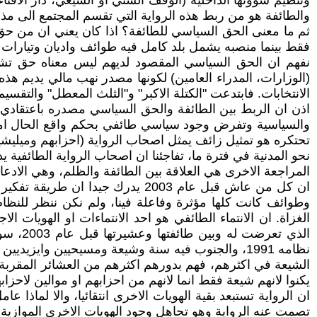
والطائفة هو من ربط هذه الرواية التي تقسم المجتمع الى مذا
ثم ما معنى الحق السياسي للطائفة؟ اذا كان يعني ان من حق اف
فقط بينما منصبه يشمل بلد كامل فيه طوائف واديان وتيارات م
نفهم ان الحق السياسي المقصود لديهم ليس معناه حق تشكيل
(الوزارات، المدراء العامين) لكونها مصدر نهب مالي يديم هذه
الانتخابات. فابتدعت "الكتلة الاكبر" و"الثلث المعطل" والتقسي
اذن ان الربط بين الطائفة والحق السياسي مصدره باعتقادي ا
والسياسية وتفرض وجود سياسي طائفي بحكم واقع الحال امام الن
تحتكره هو تمثيل زائف يمثل اصحاب الرواية (احزابهم وميليشيات
نحو المدنية في فترة ما، تفاجئنا ان اصحاب الرواية الطائفية 
المراجعة الاخرى هي العلاقة بين الطائفة والظلم، وهي الاد
ان كل من عاش قبل عام 2003 يدرك 
وطوائف كانت كلها مؤثرة وفاعلة فينا، ولم نكن ننظر للنظا
الغزاة. ان الانتماء الطائفي هو احد الانتماءات او الهويات ال
الذي ت
نظامه 1991، والجنوب فيه سنة وشيعة ومسيحيين وايز
الشيعة في اكثرهم، فهم بدورهم اكثرهم من العشائر المقربة ل
يكنوا لانهم شيعة فقط انما لانهم من احزابهم او موالين لاح
ان الرواية تستبعد بقية الهويات الاخرى انتقائيا، والا لماذا 
تصمت عنه الرواية وهو تجاهل وجود الهويات الاخرى الموازية.