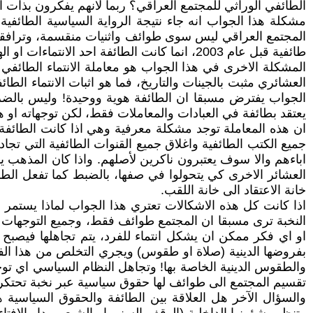
الطائفي الوراثي للمجتمع العراقي؟ ربما لانهم يفكرون بذات ال
المجتمع العراقي ليس سوى طوائف واثنيات منقسمة، وترافقها
طائفية قبل عام 2003، انما كانت الطائفة احد الانتماءات او الهويات الموازية.
المشكلة الاخرى في هذا الجواب هو معاملة الانتماء الطائفي م
العشائري مثبت بالجينات والتاريخ، فما هو اثبات الانتماء ال
الجواب يفترض مسبقا ان الطائفة هوية ووحيدة! وليس بالضر
يعتقد بطائفة في العبادات والمعاملات فقط، لكن توجهاته او هو
ان هذه المعاملة توجد مشكلة معرفية وهي اذا كانت الطائفة 
جميع الكتب الطائفية واغلاق جميع القنوات الطائفية التي تجا
اباءهم والا سوف يعتبرون ناكرين لأصلهم. واذا كان المذهب ي
العشائر الاخرى كي يتحولوا في صفها، بالضبط كما تفعل الطوائ
خانة الاعتقاد الى خانة اللقب.
اذا كانت كل هذه الاشكالات تعتري هذا الجواب لماذا يستمر ا
النخبة ترى مسبقا ان المجتمع طوائف فقط، وجميع التوجهات الشخ
او اي فكر ممكن ان يشكل انتماء للفرد، يتم تجاهلها فيصبح الع
بفروضها الدينية (صلاة او طقوس) ويجري التخلص من هذا الفرد ا
والطقوس الدينية الخاصة بها! وتجاهل النظام السياسي اي توج
تقسيم المجتمع الى طوائف لها حقوق سياسية عبر نخبة تحتكر ه
والسؤال الآخر هل العلاقة بين الطائفة والحقوق السياسية 