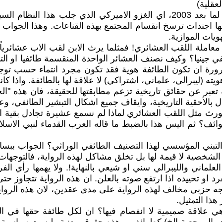
عقلية)
مشكلة هذا الجواب انه جاء نتيجة الرواية السياسية الطائفية لما بعد 2003، اي ا
 اجندات ترسخ انقسام المجتمع بهذه القناعات. وهذا الجواب 
عاملة اللقب العشائري! فمثلما يرث الابن لقب الاب عشائرياً، 
طائفي جينيا؟ وكيف نصنف العشائر الواحدة المنقسمة طائفيا او
ورة ان تكون الطائفة هوية فقد تكون مجرد انتماء حسب توج
يته (ليبرالي، علماني، اشتراكي) لا علاقة لها بالطائفة. واذا ك
تعبر عن حقائق تاريخية تزعم مطابقتها للحقيقة، فان هذه "ال
دل بالأحقية التاريخية، وايقاف جميع اشكال التبشير الطائفي، 
ورث مثل اللقب العشائري لماذا لم نسمع عشيرة تجادل بقية ال
ف؟ ثم اليس هذا بالضبط ما قاله العرب القدماء لنبي الاسلام "
لتبني المؤسسي لهذا التصنيف الطائفي الوراثي؟ الجواب ببساط
صية لا قيمة لها بل تخلق مشاكل لهذه الرواية، فالتوجهات الفرد
لماني والليبرالي سني او شيعي بالنهاية!. ولا يهمها رأي الفرد
و تحييده اذا ارتفع صوته بالعلن. ان هذه الرواية تتجاوز حتى ش
ه حزبي مخالف لهذه الرواية على مدى عقدين، لان هذه الرواية
ذا التمثيل.
هي علاقة صميمية لا انفصام فيها؟ ان لكل طائفة حقها في ا