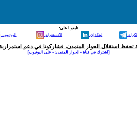
تابعونا على:
لكرام
لينكدإن
الانستغرام
اليوتيوب
ية تحفظ استقلال الحوار المتمدن، فشاركونا في دعم استمرارية 
[اشترك في قناة ‫«الحوار المتمدن» على اليوتيوب]