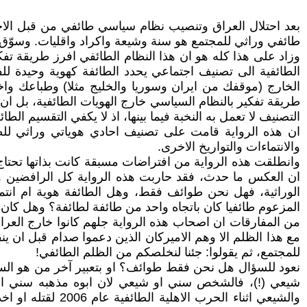
بعد احتلال العراق وتنصيب نظام سياسي طائفي من قبل الاح
طائفي وراثي للمجتمع هو سنة وشيعة واكراد واقليات. وسوّق 
وزاد على هذا كله هو ان هذا النظام الطائفي افرز طريقة تفكي
الطائفية الى تصنيف اجتماعي يحدد الطائفة كهوية وحيدة لل
الخارج (موقفك من ايران وسوريا والخليج مثلا) وطباعك واخل
طريقة تفكير بالنظام السياسي خارج الهويات الطائفية، بل ان ا
التصنيف لا تعمل به النخبة فيما بينها، اذ لا يكفي التقسيم الط
ان هذه الرواية قامت على تصنيف احادي هوياتي وراثي للطو
والانتماءات والتواريخ الاخرى.
وانطلقت هذه الرواية من افتراضات مسبقة كانت بذاتها تحتاج
ان العكس ما حدث، فقد حاربت هذه الرواية كل الرافضين وال
الوراثية، فهل نحن طوائف فقط، وهل الطائفة هوية ام ان
المزعوم طائفيا كان باتجاه واحد من طائفة لطائفة؟ وهل كان
من المفارقات ان اصحاب هذه الرواية جلهم كانوا خارج العراق
مع هذا الظلم الا وهم الاميركان الذين دعموا صدام قبل ان ي
للمجتمع، ثم يقولوا: جئنا لنخلصكم من الظلم الطائفي!
نعود للسؤال هل نحن فقط طوائف؟ او بتعبير آخر من هو الس
شيعي (!)، فالشخص سني او شيعي لان ابوه مذهبه سني او 
والشيعي اثناء ال