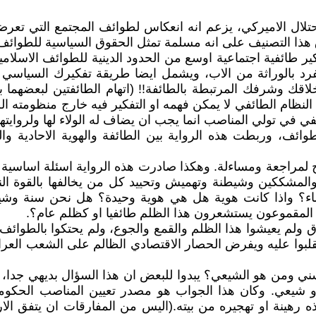
تلال الاميركي، يزعم انه انعكاس لطوائف المجتمع التي تعر
هذا التصنيف على انه مسلمة تمثل الحقوق السياسية للطوائف و
ر طائفية اجتماعية اوسع من الحدود الدينية للطوائف الاسلامية
فرد بالوراثة من الاب، ويشمل ايضا طريقة تفكيرك السياسي ب
اقك وشرفك المرتبطة بالطائفة!! (اتهام الطائفتين لبعضهما 
لنظام الطائفي لا يمكن فهمه او التفكير فيه خارج منظومته الطا
ائفي في تولي المناصب انما يجب ان يضاف له الولاء لها ولروايتها
ائف، وربطت هذه الرواية بين الطائفة والهوية الاحادية وا
 لمراجعة ومساءلة. وهكذا صادرت هذه الرواية اسئلة اساسية ك
مشككين وشيطنة وتهميش وتحييد كل من يخالفها بالقوة الناعم
تماء؟ واذا كانت هوية هل هي هوية وحيدة؟ هل نحن سنة و
 المقموعون يستشعرون هذا الظلم طائفيا او كظلم عام؟.
 ولم يعيشوا هذا الظلم والقمع والجوع، ولم يحتكوا بالطوائف 
نقلبوا عليه ويفرض الحصار الاقتصادي الظالم على الشعب العرا
ني ومن هو الشيعي؟ يبدوا للبعض ان هذا السؤال بديهي جدا
شيعي. وكان هذا الجواب هو مصدر تعيين المناصب الحكومي
حرب الاهلية الطائفية عام 2006 لقتله او اخذه رهينة او تهجيره من بيته.(اليس من ا