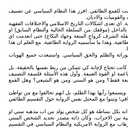
ضت للقمع الطائفي. افرز هذا النظام السياسي عن تصنيف
القوميات والاديان.
. اي تعدى اشكالات التاريخ الاسلامي والاختلافات الفقهية
الداخل (موقفك من السلطة الحالية والنظام السابق) او
بقلة الشرف كزواج المتعة وجهاد النكاح) حتى انعدمت اي
ئفية. وهذا ما سأسميه الرواية الطائفية. مع العلم ان هذا
.
لوراثة والظلم والحق السياسي. واستبعدت جميع الهويات
انت تحتاج لإجابة كي تتمكن من ربط نفسها بالحقيقة. بل
ة او القوة العنيفة. وأول هذه الأسئلة فلسفة التصنيف
شيعة فقط؟ ومن هو السني ومن هو الشيعي؟ وهل القمع
ويسمعوا رأيها بهذا الظلم، بل انهم تحالفوا مع من تواطئ
قي! وتبنوا مع المحتل نفس الرواية حول التقسيم الطائفي
، انه بكل بساطة هو كل شخص يولد من اب مذهبه سني او
ة بين الاحزاب، وكان ذاته مصدر تحديد الشخص السني
لمفارقات ان يتفق الارهاب مع الرواية الامريكية والنظام السياسي في التقسيم