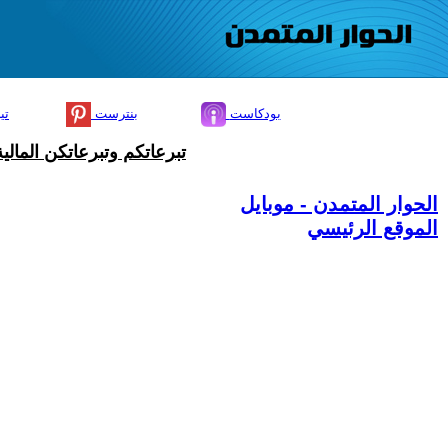
بودكاست
بنترست
تي
تبرعاتكم وتبرعاتكن المال
الحوار المتمدن - موبايل
الموقع الرئيسي