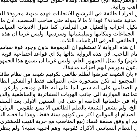
هب وراثية.
راد الطائفة في الترشيح للانتخابات فهذه بديهية معروفة للجم
دنية متعددة؟ فهذا لا ما لا يقوله حتى صاحب المنصب. اذن ما
 احزاب والتمثيل في البرلمان كما تقول الادبيات السياسي
 الجماعات ومكاتبها وميليشياتها وسرديتها. وليس غريبا ان هذه
م الطائفي العرفي للرئاسات الثلاث.
ن هذه الرواية لا تستطيع ان الديمومة بدون وجود قوة سياسي
اخب. لان هذه الرواية بذاتها بلا اي قواعد اجتماعية قوية انم
هم) ولا يمثل الجمهور العام، وليس غريبا ان نسمع هذا الجمهور
يدعون بدورهم انهم احزاب مدنية!!.
عاء بان الشيعة تعرضوا لظلم طائفي لكونهم شيعة من نظام طائ
جيدا ان طريقة تفكير المجتمع لم تكن متمحورة على الطوائف فقط او التفكي
م الصدامي على انه سني انما على انه ظالم ومتجبر وارعن. و
اجتماعية الموازية الى جانب الهويات العشائرية والمناطقية وال
عرضت له وبين طائفتها وعشيرتها قبل عام 2003، سواء في جلساتها الخاصة او حتى ف
يديين الخ، ولم يشعر الشيعة بالظلم الطائفي الا بمنع طقوس "ال
صدام او الموالين اكثر من كونهم سنة فقط. وهذا ما فعله النظ
زابهم او وفق صفقة فساد (بيع المناصب مع حرية النهب للمشتري
عامل النظام السياسي الاكراد كقومية وهم اغلبية سنية؟ ولم ينظ