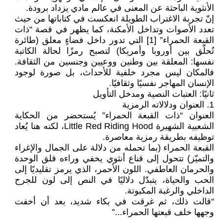
الأنثوية الباحثة عن المعنى في عالم مادي يزداد برودة.
إنّ تجربة الاغتراب الطويلة انعكست في كتاباتها من حيث
تعدد الأصوات وتداخل الأمكنة، كما يظهر في قصة “ذات
القبعة الحمراء” [1] التي تدور داخل فضاءٍ معلق (طائرة
تُحلّق بين أوروبا وأمريكا) لتصبح رمزًا لحالة الكاتبة
نفسها: المعلقة بين وطنين ووعيين وجنسين من الثقافة.
فالمكان ليس مجرد خلفية للأحداث، بل صورة لوجود
الإنسان المهاجر نفسيًا وثقافيًا.
ثانيًا: العتبات النصية ومدخل التأويل
1. العنوان ودلالاته الرمزية
العنوان “ذات القبعة الحمراء” يُستحضر من الحكاية
الشعبية الشهيرة Little Red Riding Hood، لكنه هنا يُعاد
توظيفه بطريقة رمزية معاصرة.
القبعة الحمراء (بما تحمله من دلالة على الجمال والإغراء
والتميّز) تتحول إلى قناع أنثوي يخفي وراءه قلق الوحدة
والحرمان العاطفي. اللون الأحمر، الذي يرمز تقليديًا إلى
الحب والحياة، يتبدّل دلاليًا في النص إلى لون للجرح
الداخلي والرغبة المكبوتة.
“قالت ذلك، ثم غرقت في بكاء شديد، بعد أن أخفت
وجهها خلف قبعتها الحمراء...”