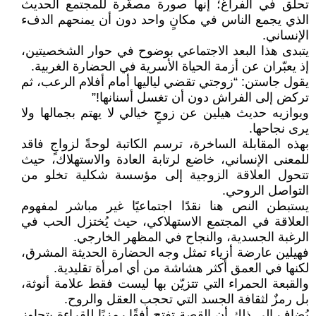
تحلّق في الفراغ؛ إنها صورة مصغّرة للمجتمع الحديث
الذي يجمع الناس في مكانٍ واحد دون أن يمنحهم الدفء
الإنساني.
يتبدى هذا البعد الاجتماعي بوضوح في حوار الشخصيتين،
إذ يعبّران عن أزمة الحياة الأسرية في الحضارة الغربية.
يقول جاستن: “زوجتي تقضي لياليها أمام أفلام الرعب، ثم
تركض إلى الفراش دون أن تغسل أسنانها!”
ويوازيه حديث هيلين عن زوجٍ خيالي لا يهتم بجمالها ولا
يرى نجاحها.
بهذه المقابلة الساخرة، ترسم الكاتبة لوحةً لزواجٍ فاقد
للمعنى الإنساني، خاضع لرتابة العادة والاستهلاك، حيث
تتحول العلاقة الزوجية إلى مؤسسة شكلية تخلو من
التواصل الروحي.
يستبطن النص هنا نقدًا اجتماعيًا غير مباشر لمفهوم
العلاقة في المجتمع الاستهلاكي، حيث يُختزل الحب في
الرغبة الجسدية، والنجاح في المظهر الخارجي.
فهيلين عارضة أزياء تمثل وجه الحضارة الحديثة المشرق،
لكنها في العمق أكثر هشاشة من أي امرأة تقليدية.
والقبعة الحمراء التي تتزيّن بها ليست فقط علامة أنوثة،
بل رمزٌ لثقافة الجسد التي تحجب العقل والروح.
يُضاف إلى ذلك أن القصة تفتح أفقًا رمزيًا للقراءة يتجاوز