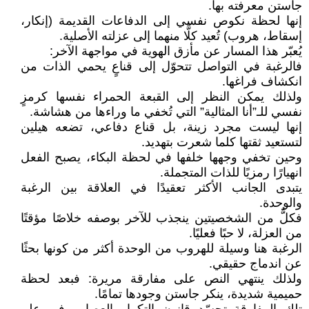
جاستن معرفته بها.
إنها لحظة نكوص نفسي إلى الدفاعات القديمة (إنكار،
إسقاط، هروب) تُعيد كلًّا منهما إلى عزلته الأصلية.
يُعبّر هذا المسار عن مأزق الهوية في مواجهة الآخر:
فالرغبة في التواصل تتحوّل إلى قناعٍ يحمي الذات من
انكشاف فراغها.
ولذلك يمكن النظر إلى القبعة الحمراء نفسها كرمزٍ
نفسي للـ”أنا المثالية” التي تُخفي ما وراءها من هشاشة.
إنها ليست مجرد زينة، بل قناع دفاعي، تضعه هيلين
لتستعيد ثقتها كلما شعرت بتهديد.
وحين تخفي وجهها خلفها في لحظة البكاء، يصبح الفعل
انهيارًا رمزيًا للذات المتجملة.
يتبدى الجانب الأكثر تعقيدًا في العلاقة بين الرغبة
والوحدة.
فكلٌّ من الشخصيتين ينجذب للآخر بوصفه خلاصًا مؤقتًا
من العزلة، لا حبًا فعليًا.
الرغبة هنا وسيلة للهروب من الوحدة أكثر من كونها بحثًا
عن اندماج حقيقي.
ولذلك ينتهي النص على مفارقة مريرة: فبعد لحظة
حميمية شديدة، ينكر جاستن وجودها تمامًا.