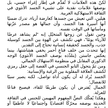
لكنّ هذه العلامات لا تُقدَّم في إطار إغراء حسي، بل
بوصفها علامات نقدية على تشييء الجسد الأنثوي في
الثقافة الاستهلاكية الغربية.
هيلين، التي تعيش من جسدها كعارضة أزياء، تدرك ضمنيًا
أنها أسيرة هذا الجسد، وأن جمالها هو مصدر عزّتها
ومأساتها في الوقت نفسه.
وحين تقول عن زوجها المتخيّل إنه “لم يشاهد عرضًا
للأزياء يومًا”، فهي تكشف عن الهوة بين الجسد كوسيلة
جذب، والجسد كحقيقة إنسانية تحتاج إلى التقدير.
إنها تتحدث من خلف قناعٍ أحمر يخفي هشاشتها، بينما
يعكس جاستن (بتلذّذه بوصف الجسد الأنثوي) الوجه
الذكوري المقابل في منظومة الاستهلاك الجمالي.
ومن ثمّ يتحول التابو الجنسي في القصة إلى حقل رمزي
لكشف العلاقة المقلوبة بين الرغبة والإنسانية:
الجسد يُراد له أن يكون أداة تواصل، لكنه يصير سببًا
للانفصال؛
الجمال يُفترض أن يكون طريقًا للقاء، فيصبح قناعًا
للعزلة.
وهكذا يُفكّك النصُّ المفهوم المهيمن للجنس في الثقافة
الحديثة بوصفه محرّكًا اقتصاديًا واجتماعيًا لا عاطفيًا أو