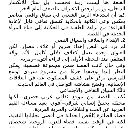
القبعة هنا ليست زينة فحسب، بل ستارٌ للانكسار
الداخلي، ورمز لرفض الاعتراف بالضعف أمام الآخر.
كما أن استدعاء الرمز الشعبي في سياق واقعي معاصر
يعكس وعي الكاتبة بالحكاية كنسق ثقافي قابل لإعادة
القراءة: من براءة الطفلة في الحكاية إلى قناع المرأة
الحديثة في القصة.
2. الإهداء والغلاف والسياق النصي
لم يرد في النص إهداء صريح أو غلاف مصوَّر، لكن
العنوان وحده يعمل كغلاف دلالي كامل، لأنّه يوجّه
المتلقي منذ اللحظة الأولى إلى قراءة أنثوية–رمزية.
وفي حال كانت القصة ضمن مجموعة قصصية، يمكن
النظر إليها بوصفها جزءًا من مشروع سردي أوسع
للمرسي يركّز على كشف المسكوت عنه في العلاقات
الإنسانية، وفضح هشاشة التواصل في العالم الحديث.
ثالثًا: السياق الثقافي والاجتماعي
تُكتب القصة من موقع ثقافي غربي–حضري، لكنها
محمّلة بحسٍّ إنساني شرقي–أنثوي، يعيد مساءلة القيم
الغربية عن الحب والعلاقات والحرية الفردية.
فضاء الطائرة يُلخّص الحداثة في أقصى تجلياتها التقنية،
لكنه في الوقت نفسه فضاء للعزلة الروحية: شخصان