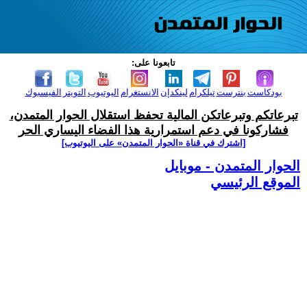
تابعونا على:
بودكاست
بنترست
تيلكرام
لينكدإن
الانستغرام
اليوتيوب
التويتر
الفيسبوك
تبرعاتكم وتبرعاتكن المالية تحفظ استقلال الحوار المتمدن،
فشاركونا في دعم استمرارية هذا الفضاء اليساري الحر
[اشترك في قناة ‫«الحوار المتمدن» على اليوتيوب]
الحوار المتمدن - موبايل
الموقع الرئيسي