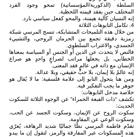
السلطة (الذكورية/المؤسساتية) تمحو وجود الفرد
المختلف حين يفقد قيمته اللحظية.
إنه النسيان كآلية هيمنة، والمحو كفعل سياسي بارد.
4. تكامل التابوهات الثلاثة
من خلال هذه التلميحات المتشابكة، تنسج المرسي شبكة
رمزية دقيقة تجمع بين الحرمان الروحي، والتشييء
الجسدي، والاغتراب السلطوي.
فالنص لا يتحدث عن الدين أو الجنس أو السياسة بمعناها
الخطابي، بل يجعلها مراتب لصراعٍ واحدٍ هو صراع
الإنسان مع ذاته في عالمٍ فقد المعنى.
إنه عالمٌ بلا إيمان، بلا حبٍّ حقيقي، وبلا عدالة.
ومن هنا يتحول التابو إلى علامة فلسفية: ما لا يُقال هو
جوهر ما يجب التفكير فيه.
خلاصة مدخل التابوهات:
تكشف “ذات القبعة الحمراء” عن الوجوه الثلاثة للسكوت
الحديث:
سكوت الروح عن الإيمان، وسكوت الجسد عن الحب،
وسكوت الوعي عن المقاومة.
تقدّم فاطمة المرسي نصًّا جماليًا شديد الرهافة، يُعرّي
هذه المسكوتات عبر المفارقة والرمز، لتقول إن ما يبدو