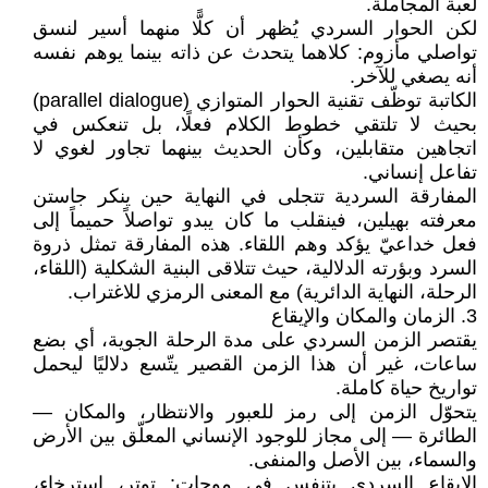
لعبة المجاملة.
لكن الحوار السردي يُظهر أن كلًّا منهما أسير لنسق
تواصلي مأزوم: كلاهما يتحدث عن ذاته بينما يوهم نفسه
أنه يصغي للآخر.
الكاتبة توظّف تقنية الحوار المتوازي (parallel dialogue)
بحيث لا تلتقي خطوط الكلام فعلًا، بل تنعكس في
اتجاهين متقابلين، وكأن الحديث بينهما تجاور لغوي لا
تفاعل إنساني.
المفارقة السردية تتجلى في النهاية حين ينكر جاستن
معرفته بهيلين، فينقلب ما كان يبدو تواصلاً حميماً إلى
فعل خداعيّ يؤكد وهم اللقاء. هذه المفارقة تمثل ذروة
السرد وبؤرته الدلالية، حيث تتلاقى البنية الشكلية (اللقاء،
الرحلة، النهاية الدائرية) مع المعنى الرمزي للاغتراب.
3. الزمان والمكان والإيقاع
يقتصر الزمن السردي على مدة الرحلة الجوية، أي بضع
ساعات، غير أن هذا الزمن القصير يتّسع دلاليًا ليحمل
تواريخ حياة كاملة.
يتحوّل الزمن إلى رمز للعبور والانتظار، والمكان —
الطائرة — إلى مجاز للوجود الإنساني المعلّق بين الأرض
والسماء، بين الأصل والمنفى.
الإيقاع السردي يتنفس في موجات: توتر، استرخاء،