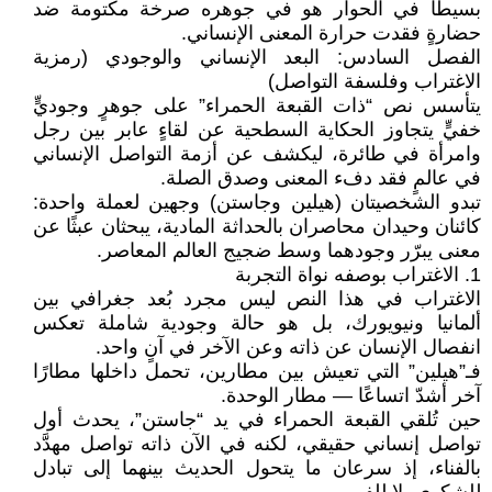
بسيطًا في الحوار هو في جوهره صرخة مكتومة ضد
حضارةٍ فقدت حرارة المعنى الإنساني.
الفصل السادس: البعد الإنساني والوجودي (رمزية
الاغتراب وفلسفة التواصل)
يتأسس نص “ذات القبعة الحمراء” على جوهرٍ وجوديٍّ
خفيٍّ يتجاوز الحكاية السطحية عن لقاءٍ عابر بين رجل
وامرأة في طائرة، ليكشف عن أزمة التواصل الإنساني
في عالمٍ فقد دفء المعنى وصدق الصلة.
تبدو الشخصيتان (هيلين وجاستن) وجهين لعملة واحدة:
كائنان وحيدان محاصران بالحداثة المادية، يبحثان عبثًا عن
معنى يبرّر وجودهما وسط ضجيج العالم المعاصر.
1. الاغتراب بوصفه نواة التجربة
الاغتراب في هذا النص ليس مجرد بُعد جغرافي بين
ألمانيا ونيويورك، بل هو حالة وجودية شاملة تعكس
انفصال الإنسان عن ذاته وعن الآخر في آنٍ واحد.
فـ”هيلين” التي تعيش بين مطارين، تحمل داخلها مطارًا
آخر أشدّ اتساعًا — مطار الوحدة.
حين تُلقي القبعة الحمراء في يد “جاستن”، يحدث أول
تواصل إنساني حقيقي، لكنه في الآن ذاته تواصل مهدَّد
بالفناء، إذ سرعان ما يتحول الحديث بينهما إلى تبادل