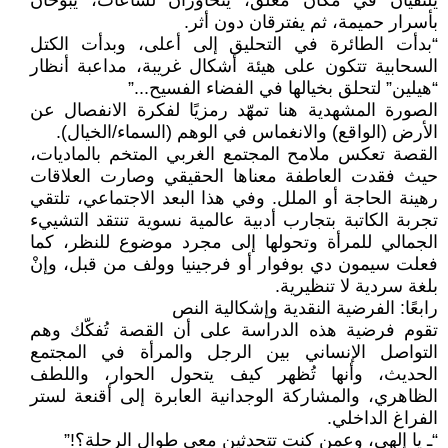
يلتقيان في مكان مغلق، يتحاوران لساعات، يبوحان
بأسرار حميمة، ثم يفترقان دون أثر.
“بدأت الطائرة في التحليق إلى أعلى، وبدأت الكتل
السحابية تتكون على هيئة أشكال غريبة، مداعبة أنظار
“هيلين” لتحلق بخيالها في الفضاء الفسيح...”
الصورة المشهدية هنا تمهّد رمزيًا لفكرة الانفصال عن
الأرض (الواقع) والانغماس في الوهم (السماء/الخيال).
القصة تعكس ملامح المجتمع الغربي المتخم بالماديات،
حيث فقدت العاطفة معناها الحقيقي وصارت العلاقات
رهينة الحاجة أو الملل. وفي هذا البعد الاجتماعي، تلتقي
تجربة الكاتبة بتجارب أدبية عالمية نسوية تنتقد التشييء
الجمالي للمرأة وتحولها إلى مجرد موضوع للنظر، كما
فعلت سيمون دي بوفوار أو فرجينيا وولف من قبل، وإنْ
بلغة سردية لا تنظيرية.
رابعًا: الفرضية النقدية وإشكالية النص
تقوم فرضية هذه الدراسة على أن القصة تُفكّك وهم
التواصل الإنساني بين الرجل والمرأة في المجتمع
الحديث، وأنها تُظهر كيف يتحول الحوار، واللطف
الظاهري، والمشاركة الوجدانية العابرة إلى أقنعة لستر
الفراغ الداخلي.
“ـ يا إلهي، وعمن كنت تتحدثين معي طوال الرحلة؟!”