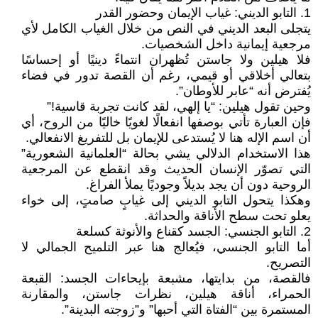
1. التابو الديني: غياب الإيمان وحضور القدر
يتجلى البعد الديني في النص من خلال الغياب الكامل لأي
مرجعية إيمانية داخل الشخصيات.
فلا هيلين ولا جاستن تُظهران انتماءً دينيًا أو إحساسًا
بتعالي أخلاقي أو قيمي، رغم أن القصة تدور في فضاء
يُفترض أنه “عابر للأوطان”.
وحين تقول هيلين: “يا إلهي، لقد كانت تجربة قاسية!”
فإن العبارة تأتي بوصفها انفعالًا لغويًا خاليًا من الروح، أي
أن اسم الإله هنا لا يُستدعى للإيمان بل للتفريغ الانفعالي.
هذا الاستخدام الدلالي يشي بحالة “العلمانية الشعورية”
التي تصوّر الإنسان الحديث وقد انقطع عن المرجعية
الروحية دون أن يجد بديلاً وجوديًا يملأ الفراغ.
وهكذا يتحول التابو الديني إلى غيابٍ صامتٍ، إلى خواء
يعلو تحت سطح الأناقة والحداثة.
2. التابو الجنسي: الجسد كقناع والأنوثة كسلعة
أما التابو الجنسي، فيُعالج هنا عبر التلميح الجمالي لا
التصريح.
فالقصة، من بدايتها، مشبعة بإيحاءات الجسد: القبعة
الحمراء، أناقة هيلين، نظرات جاستن، والمقارنة
المستمرة بين “الفتاة التي أحبها” و”زوجته البدينة”.