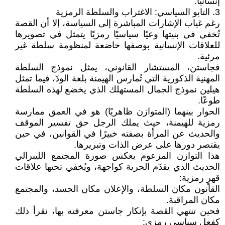
إنسانيًا.
3. التابو السياسي: الاغتراب والسلطة الرمزية
رغم غياب الإشارات المباشرة إلى السياسة، إلا أن القصة
تُخفي في بنيتها وعيًا سياسيًا رمزيًا يتمثل في تصويرها
للعلاقات الإنسانية بوصفها خاضعة لمنظومة سلطة غير
مرئية.
فجاستن، المستشار القانوني، يمثل نموذج السلطة
المهنية الذكورية التي تُمارس الهيمنة بلغة الودّ، فيما تمثل
هيلين نموذج الجمال المستهلك الذي يخضع لهذه السلطة
طوعًا.
الحوار بينهما (المتوازن ظاهريًا) هو في العمق ممارسة
رمزية للهيمنة، حيث يملك الرجل حق تفسير الموقف
والحديث عن المرأة بصفته خبيرًا في القوانين، في حين
يقتصر دورها على عرض الذات وتبريرها.
هذا التوازن المزعوم يعكس صورة المجتمع الليبرالي
الحديث الذي يقدّم الحرية كواجهة، ويُخفي تحتها علاقات
قهرٍ رمزية:
القانون مكان السلطة، والإعلان مكان الجسد، والمجتمع
مكان المراقبة.
فحين تنتهي القصة بإنكار جاستن معرفته بها، نقرأ ذلك
كفعل سياسي رمزي: