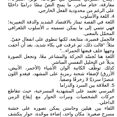
مفارقة، ختام ساخر، ما يمنح النصّ نبضًا دراميًا داخليًا
على الرغم من محدودية الفعل الخارجي.
4. اللغة والأسلوب
اللغة في القصة تمتاز بالاقتصاد الشديد والدقة التعبيرية؛
فهي تنتمي إلى ما يمكن تسميته بـ الأسلوب التلغرافي
المحمّل بالمعنى.
فالجمل قصيرة، متتابعة، لكنها تنطوي على انفعال خفيّ.
مثلاً: “قالت ذلك، ثم غرقت في بكاء شديد، بعد أن أخفت
وجهها خلف قبعتها الحمراء...”
اللغة هنا تُجسّد الحركة والمشاعر معًا، وتجعل الصورة
بديلاً عن التحليل النفسي المباشر.
كذلك توظّف الكاتبة ألوان الأشياء (الأحمر، الأبيض،
الأزرق) لإضفاء شحنة رمزية على المشهد، فيغدو اللون
عنصرًا سرديًا لا زخرفًا وصفياً.
5. العلاقة بين السرد والدراما
المرسي تعتمد على المشهدية المسرحية، حيث تتقاطع
حركات الشخصيات ونبرات الحوار مع إيقاع الزمن
الداخلي.
اللقاء بين هيلين وجاستن يمكن تصوره على خشبة
مسرح صغيرة: مكان واحد، إضاءة موحّدة، حوار ينكشف