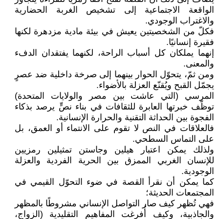
الواقعة الاجتماعية إلى تشخيص الغربة الحضارية
والاغتراب الوجودي.
فكلّ من الشخصيتين يعيش في بيئة مادية مزدهرة لكنها
فقيرة إنسانيًا.
إنهما يملكان كل أسباب الراحة، لكنهما يفتقدان الدفء
والمعنى.
ومن ثمّ، يتحوّل الحوار بينهما إلى صرخة داخلية ضد عصرٍ
يجمّل القبح ويُقنّع العزلة بالأضواء.
المرسي (التي عاشت بين مصر والولايات المتحدة)
توظّف خبرتها العابرة للثقافات في بناء نصٍّ يرصد بذكاء
الفجوة بين الحداثة التقنية والحرارة الإنسانية.
فالعلاقات في النص لا تقوم على الانتماء أو العمق، بل
على التماس السطحي.
ولذلك يمكن اعتبار هيلين وجاستن تمثيلين رمزيين
للإنسان الغربي الممزق بين الحرية الفردية والعزلة
الوجودية.
كما يمكن أن نقرأ القصة في ضوء التحوّل القيمي في
المجتمعات الحديثة؛
فهي تُظهر كيف صار التواصل الإنساني مشروطًا بالمظهر
والجاذبية، وكيف أُفرغت المفاهيم التقليدية (الزواج،