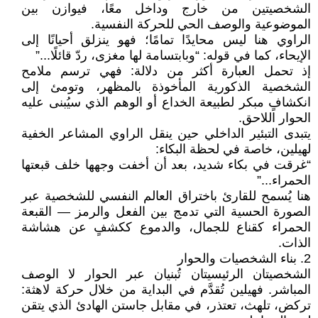
الشخصيتين من خارج وداخل معًا، فيوازن بين
الموضوعية والوصف الحي للحركة النفسية.
الراوي هنا ليس محايدًا تمامًا؛ فهو ينزلق أحيانًا إلى
الإيحاء، كما في قوله: “وبابتسامة لها مغزى، ردّ قائلًا...”
إذ تحمل العبارة أكثر من دلالة: فهي ترسم ملامح
الشخصية الذكورية المأخوذة بالمظهر، وتومئ إلى
انكشافٍ مبكر لطبيعة الخداع أو الوهم الذي سيُبنى عليه
الحوار اللاحق.
يتبدى التبئير الداخلي حين ينقل الراوي المشاعر الخفية
لهيلين، خاصة في لحظة البكاء:
“غرقت في بكاء شديد، بعد أن أخفت وجهها خلف قبعتها
الحمراء...”
هنا يُسمح للقارئ باختراق العالم النفسي للشخصية عبر
الصورة الحسية التي تدمج بين الفعل والرمز — القبعة
الحمراء كقناع للجمال، والدموع ككشفٍ عن هشاشة
الذات.
2. بناء الشخصيات والحوار
الشخصيتان الرئيسيتان تُبنيان عبر الحوار لا الوصف
المباشر. فهيلين تُقدَّم في البداية من خلال حركة لاهثة:
تركض، تلهث، تعتذر، في مقابل جاستن الهادئ الذي يتقن