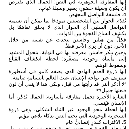
إنها المفارقة الجوهرية في النص: الجمال الذي يفترض
أن يكون وسيلة حضورٍ، يصير وسيلةَ غيابٍ.
4. فلسفة التواصل المجهَض
يُقدّم الحوار بين الشخصيتين نموذجًا لما يمكن أن نسميه
التواصل السلبي أي الحوار الذي لا يخلق تفاهمًا بل
يكشف اتساع الفجوة بين الذوات.
فكلٌّ من هيلين وجاستن يتحدث عن نفسه من خلال
الآخر، دون أن يرى الآخر فعلاً.
وحين ينكر جاستن معرفته بها في النهاية، يتحول المشهد
إلى مأساة وجودية مصغّرة: لحظة انكشاف القناع
وسقوط الوهم.
إنها ذروة العدم الهادئ الذي يصفه كامو في أسطورة
سيزيف حين يواجه الإنسان عبث العالم بابتسامةٍ صامتة.
“لا أذكر أنني قد رأيتها من قبل، ولكن هذا لا ينفي أن لون
قبعتها جميل!”⁴
العبارة الأخيرة تحمل مفارقة مأساوية: الجمال يُذكَر، أما
الإنسان فيُنسى.
إنها لحظة محو الوجود عبر الثناء الشكلي، وهي ذروة
السخرية الوجودية التي تختم النص بذكاء بلاغي مؤلم.
5. الاغتراب كقدرٍ إنسانيٍّ عام
لا تنغلق القصة في حدود تجربة شخصيتين غربيتين، بل