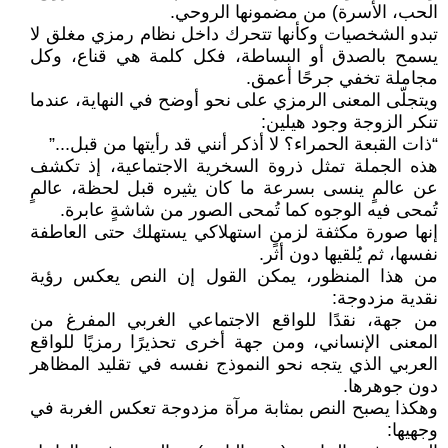
الحب، الأسرة) من مضمونها الروحي.
تبدو الشخصيات وكأنها تتحرك داخل نظام رمزي مغلق لا
يسمح بالصدق أو البساطة، فكل كلمة هي قناع، وكل
مجاملة تخفي جرحًا أعمق.
ويتجلّى المعنى الرمزي على نحو أوضح في النهاية، عندما
تنكر الزوجة وجود هيلين:
“ذات القبعة الحمراء؟ لا أذكر أنني قد رأيتها من قبل...”
هذه الجملة تمثل ذروة السخرية الاجتماعية، إذ تكشف
عن عالمٍ ينسى بسرعة ما كان يثيره قبل لحظة، عالمٍ
تُمحى فيه الوجوه كما تُمحى الصور من شاشةٍ عابرة.
إنها صورة مكثفة لزمنٍ استهلاكي يستهلك حتى العاطفة
نفسها، ثم يُلقيها دون أثر.
من هذا المنظور، يمكن القول إن النص يعكس رؤية
نقدية مزدوجة:
من جهة، نقدًا للواقع الاجتماعي الغربي المفرغ من
المعنى الإنساني، ومن جهة أخرى تحذيرًا رمزيًا للواقع
العربي الذي يتجه نحو النموذج نفسه في تقليد المظاهر
دون جوهرها.
وهكذا يصبح النص بمثابة مرآة مزدوجة تعكس الغربة في
وجهيها: