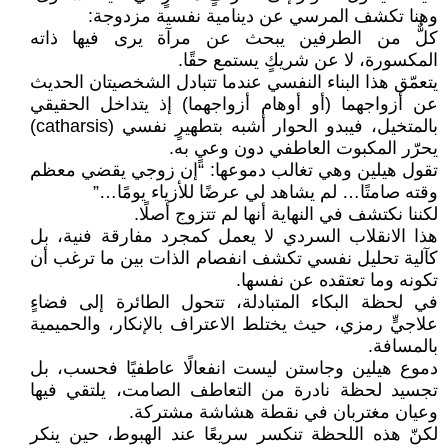
وهنا تكشف المرسي عن دينامية نفسية مزدوجة:
كلٌّ من الطرفين يبحث عن مرآة يرى فيها ذاته
المكسورة، لا عن شريكٍ يستمع حقًا.
يتعمّق هذا البناء النفسي عندما تتبادل الشخصيتان الحديث
عن أزواجهما (أو أوهام أزواجهما) إذ يتداخل الحقيقي
بالمتخيل، فيبدو الحوار أشبه بتطهيرٍ نفسي (catharsis)
يحرّر المكبوت العاطفي دون وعيٍ به.
تقول هيلين وهي تغالب دموعها: “إن زوجي يقضي معظم
وقته صامتًا… لم يشاهد لي عرضًا للأزياء يومًا…”
لكننا نكتشف في النهاية أنها لم تتزوج أصلًا.
هذا الانقلاب السردي لا يعمل كمجرد مفارقة فنية، بل
كآلية تحليل نفسي تكشف انفصام الذات بين ما ترغب أن
تكونه وما تعتقده عن نفسها.
في لحظة البكاء المتبادلة، تتحول الطائرة إلى فضاءٍ
علاجيٍّ رمزي، حيث يختلط الاعتراف بالإنكار، والحميمية
بالمسافة.
دموع هيلين وجاستن ليست انفعالًا عاطفيًا فحسب، بل
تجسيد لحظة نادرة من التعاطف الصامت، يلتقي فيها
وعيان مغتربان في نقطة هشاشة مشتركة.
لكنّ هذه اللحظة تنكسر سريعًا عند الهبوط، حين ينكر