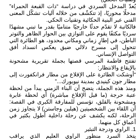
يُعدّ المدخل السردي في دراسة “ذات القبعة الحمراء”
مدخلًا محوريًا، إذ تتكشّف من خلاله آليات تشكّل المعنى
الفني عبر البنية الحكائية وتقنيات الحكي.
فالكاتبة لا تقدّم حدثًا خارجيًا متناميًا بقدر ما تبني مشهدًا
سرديًا مكثفًا يقوم على التوازي بين الحوار الظاهر والتوتر
الباطن، في إطارٍ زماني ومكاني محدود، هو الطائرة التي
تتحول إلى مسرح دلالي ضيق يعكس انسداد أفق
التواصل الإنساني.
تفتتح فاطمة المرسي قصتها بجملة تقريرية مشحونة
بالإيقاع والانتظار:
“أوشكت الطائرة على الإقلاع من مطار فرانكفورت إلى
مطار جون كينيدي بمدينة نيويورك...”
ومنذ هذه الجملة، يتضح أن البناء الزمني يبدأ من لحظة
عتبة حرجة (ما قبل الإقلاع مباشرة) أي لحظة عابرة
ومشحونة بالقلق، تؤسس للمفارقة الكبرى في القصة:
أن اللقاء بين الشخصيتين (هيلين وجاستن) لا يتجاوز زمن
الرحلة، لكنه يكشف عن رحلة داخلية أطول بكثير في
أعماق كل منهما.
1. الراوي ودرجة التبئير
يتخذ السرد منظور الراوي العليم الذي يراقب