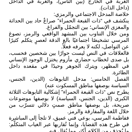
الغربة في الخارج (بين الناس)، والغربة في الداخل
(داخل الذات).
خلاصة المدخل الاجتماعي والرمزي:
ينكشف في “ذات القبعة الحمراء” صراعٌ حاد بين الحداثة
والمغزى الإنساني؛ بين التجمّل والفراغ.
ومن خلال التناوب بين المشهد الواقعي والرمز، تصوغ
المرسي تشخيصًا اجتماعيًا بالغ الدقة لعصرٍ يتكلم كثيرًا
عن التواصل، لكنه لا يعرفه فعلاً.
فالعلاقات في النص ليست حوارًا بين شخصين فحسب،
بل صدى لخطاب حضاري مأزوم يختزل الوجود الإنساني
في المظهر، ويترك الجوهر وحيدًا في مقعده داخل
الطائرة.
الفصل الخامس: مدخل التابوهات (الدين، الجنس،
السياسة بوصفها مناطق المسكوت عنه)
يطرح نص “ذات القبعة الحمراء” إشكالية التابوهات الثلاثة
الكبرى (الدين، الجنس، السياسة) لا بوصفها موضوعات
صريحة، بل بوصفها مناطق صمتٍ دلالي تتسرّب من
خلال اللغة والمفارقة والرمز.
ففاطمة المرسي، بوعي فني عميق، لا تلجأ إلى المباشرة
في طرح هذه القضايا، وإنما تُقاربها عبر الغياب المتكلّم:
ما يُحذف من الكلام أكثر مما يُقال فيه.