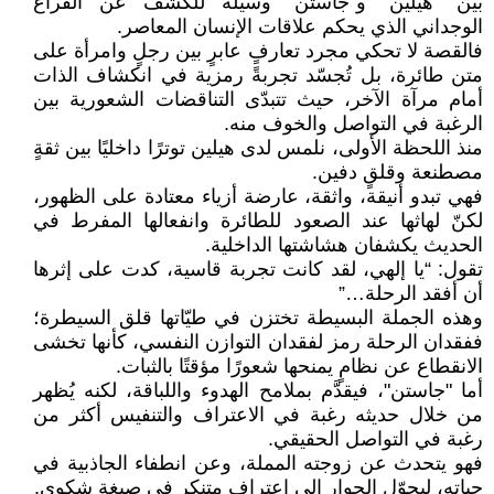
بين "هيلين" و"جاستن" وسيلة للكشف عن الفراغ
الوجداني الذي يحكم علاقات الإنسان المعاصر.
فالقصة لا تحكي مجرد تعارفٍ عابرٍ بين رجلٍ وامرأة على
متن طائرة، بل تُجسّد تجربةً رمزية في انكشاف الذات
أمام مرآة الآخر، حيث تتبدّى التناقضات الشعورية بين
الرغبة في التواصل والخوف منه.
منذ اللحظة الأولى، نلمس لدى هيلين توترًا داخليًا بين ثقةٍ
مصطنعة وقلقٍ دفين.
فهي تبدو أنيقة، واثقة، عارضة أزياء معتادة على الظهور،
لكنّ لهاثها عند الصعود للطائرة وانفعالها المفرط في
الحديث يكشفان هشاشتها الداخلية.
تقول: “يا إلهي، لقد كانت تجربة قاسية، كدت على إثرها
أن أفقد الرحلة…”
وهذه الجملة البسيطة تختزن في طيّاتها قلق السيطرة؛
ففقدان الرحلة رمز لفقدان التوازن النفسي، كأنها تخشى
الانقطاع عن نظامٍ يمنحها شعورًا مؤقتًا بالثبات.
أما "جاستن"، فيقدَّم بملامح الهدوء واللباقة، لكنه يُظهر
من خلال حديثه رغبة في الاعتراف والتنفيس أكثر من
رغبة في التواصل الحقيقي.
فهو يتحدث عن زوجته المملة، وعن انطفاء الجاذبية في
حياته، ليحوّل الحوار إلى اعترافٍ متنكرٍ في صيغة شكوى.