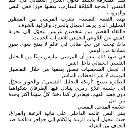
تلك المفارقة تجسّد قانون التكرار العصابي في علم
النفس: الحاجة المُلِحّة للتقارب، يعقبها فورًا فعل النفي
والهروب.
بهذه التقنية النفسية، تقترب المرسي من المنظور
التحليلي الذي يربط الجمال بالجرح، والرغبة بالخوف.
فاللقاء القصير بين شخصين غريبين يتحوّل إلى تجربة
كشفٍ عن اللاوعي الجمعي للاغتراب الحديث:
ذاتٌ تبحث عن حبٍّ مثالي في عالمٍ لا يمنح سوى صورٍ
متبادلة من الوهم.
في ضوء ذلك، يبدو أن المرسي تمارس نوعًا من التحليل
النفسي الجمالي داخل النص:
إذ تجعل الشخصيات تنطق بقلقها من خلال التفاصيل
اليومية، لا عبر الخطاب المباشر.
الطائرة تصبح “أريكة التحليل النفسي”، والحوار يتحوّل
إلى جلسة علاج رمزي يتبادل فيها الطرفان شكواهما
دون قصد الفهم، فيغادران كما دخلا: كلٌّ منهما أكثر وحدة
من قبل.
خلاصة المدخل النفسي:
يبني النص عالمه الداخلي على ثنائية الرغبة والفراغ،
حيث تتحول أدوات الزينة والكلام إلى حواجز دفاعية ضد
الخوف من العزلة.