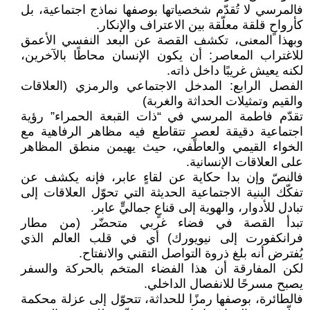
فالمرسي لا تُقدّم شخصياتها بوصفها نماذج اجتماعية، بل
كأرواحٍ قلقة معلّقة بين الاعتراف والإنكار.
وبهذا المعنى، تكشف القصة عن البعد النفسي الأعمق
للاغتراب المعاصر: أن يكون الإنسان محاطًا بالآخرين،
لكنه يعيش غريبًا داخل ذاته.
الفصل الرابع: المدخل الاجتماعي والرمزي (العلاقات
والقيم وتمثيلات الحداثة والغربة)
تقدّم فاطمة المرسي في “ذات القبعة الحمراء” رؤية
اجتماعية دقيقة لعصرٍ تتقاطع فيه مظاهر الرفاهية مع
الخواء القيمي والعاطفي، حيث يهيمن منطق المظاهر
على العلاقات الإنسانية.
فالنصّ وإن بدا حكاية عن لقاءٍ عابر، فإنه يكشف عن
تفكّك البنية الاجتماعية الحديثة التي تحوّل العلاقات إلى
تبادل للأدوار، والهوية إلى قناعٍ جماليٍّ عابر.
تبدأ القصة في فضاء غربي متحضّر (من مطار
فرانكفورت إلى نيويورك) أي في قلب العالم الذي
يُفترض أنه بلغ ذروة التواصل التقني والانفتاح.
لكن المفارقة أن هذا الفضاء المتخم بالحركة والسفر
يصبح مسرحًا للانفصال الداخلي.
فالطائرة، بوصفها رمزًا للحداثة، تتحوّل إلى عزلة محكمة