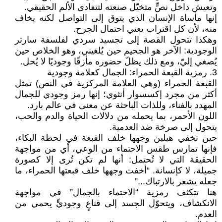
وتعيش داخل نصٍّ متخيّل صنعته لتتفادى الألم الحقيقي.
إنها مأساة الإنسان الذي يتوق إلى التواصل لكنه يخاف
منه، لأن كل اقتراب يعني احتمال الجرح.
وهكذا تتحول القصة إلى تجسيد سردي لفلسفة سارتر
الوجودية: الآخر هو الجحيم حين يُلغيني، وهو الخلاص حين
يُصغي إليّ، ومع ذلك يظلّ حضوره مأزقًا وجوديًا لا يُحل.
3. رمزية القبعة الحمراء: الجمال كعلامة وجودية
القبعة الحمراء (وهي العلامة المركزية في النص) تمثل
أكثر من مجرد إكسسوار أنثوي؛ إنها رمز وجودي للجمال
المهدد بالفناء، وللذات الباحثة عن معنى في عالم بارد.
اللون الأحمر، بما يحمله من دلالات الحياة والدم والحب،
يتحول إلى صرخة ضد العدمية.
حين تخفي هيلين وجهها خلف القبعة في لحظة البكاء،
فإنها تمارس طقس الاحتماء من الوعي، أي من مواجهة
الحقيقة التي لا تُحتمل: أنها لم تكن تُرى إلا كصورة
جميلة، لا كإنسانة. “أخفت وجهها خلف قبعتها الحمراء، ما
جعله يشعر بالارتباك...”
هنا تتكثف رمزية “الاحتماء بالجمال” في مواجهة
الانكشاف، ويتحوّل الجسد إلى قناعٍ وجوديٍّ يحمي من
العدم.