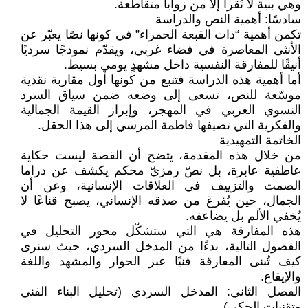
وهي بنية لا تُقرأ إلا من زوايا متقاطعة.
سادسًا: أهمية النص والدراسة
تكمن أهمية “ذات القبعة الحمراء” في كونها نصًا يعبّر عن
الأنثى المعاصرة في فضاء غربي، ويقدّم نموذجًا سرديًا
أنيقًا للمفارقة النفسية داخل مشهدٍ يومي بسيط.
أما أهمية هذه الدراسة فتنبع من كونها أول مقاربة نقدية
موسّعة للنص، تسعى إلى وضعه ضمن سياق السرد
النسوي العربي في المهجر، وإبراز القيمة الجمالية
والفكرية التي تضيفها فاطمة المرسي إلى هذا الحقل.
الخاتمة التمهيدية
من خلال هذه المقدمة، يتضح أن القصة ليست حكاية
عاطفية عابرة، بل نصّ رمزيّ محكم يكشف عن دراما
الصمت والتزييف في العلاقات الإنسانية، وعن أن
الجمال، حين يُفرغ من صدقه الإنساني، يصبح قناعًا لا
يُخفي الألم بل يضاعفه.
هذه المفارقة هي التي ستشكّل محور التحليل في
الفصول التالية، بدءًا من المدخل السردي، حيث سنرى
كيف تُبنى المفارقة فنيًا عبر الحوار والمشهد واللغة
والإيقاع.
الفصل الثاني: المدخل السردي (تحليل البناء الفني
وتقنيات الحكي)