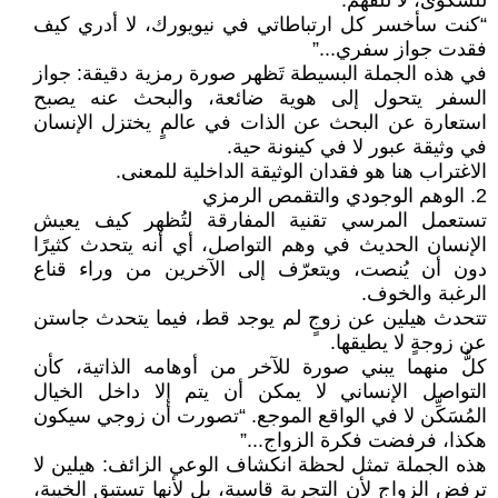
للشكوى، لا للفهم.
“كنت سأخسر كل ارتباطاتي في نيويورك، لا أدري كيف
فقدت جواز سفري...”
في هذه الجملة البسيطة تَظهر صورة رمزية دقيقة: جواز
السفر يتحول إلى هوية ضائعة، والبحث عنه يصبح
استعارة عن البحث عن الذات في عالمٍ يختزل الإنسان
في وثيقة عبور لا في كينونة حية.
الاغتراب هنا هو فقدان الوثيقة الداخلية للمعنى.
2. الوهم الوجودي والتقمص الرمزي
تستعمل المرسي تقنية المفارقة لتُظهر كيف يعيش
الإنسان الحديث في وهم التواصل، أي أنه يتحدث كثيرًا
دون أن يُنصت، ويتعرّف إلى الآخرين من وراء قناع
الرغبة والخوف.
تتحدث هيلين عن زوجٍ لم يوجد قط، فيما يتحدث جاستن
عن زوجةٍ لا يطيقها.
كلٌّ منهما يبني صورة للآخر من أوهامه الذاتية، كأن
التواصل الإنساني لا يمكن أن يتم إلا داخل الخيال
المُسَكِّن لا في الواقع الموجع. “تصورت أن زوجي سيكون
هكذا، فرفضت فكرة الزواج...”
هذه الجملة تمثل لحظة انكشاف الوعي الزائف: هيلين لا
ترفض الزواج لأن التجربة قاسية، بل لأنها تستبق الخيبة،