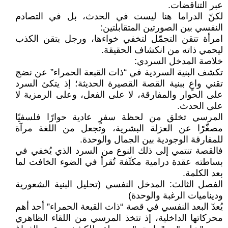
عبر التناقضات.
لكنّ الدراما هنا ليست في الحدث، بل في التصادم
النفسي بين الصورتين المتقابلتين:
امرأة تتقن التجمّل لتخفي خواءها، ورجل يتقن الكذب
ليحمي ذاته من انكشاف الحقيقة.
خلاصة المدخل السردي:
تكشف البنية السردية في “ذات القبعة الحمراء” عن نضج
تقني واعٍ ببنية القصة القصيرة الحديثة؛ إذ يتكئ السرد
على الحوار والمفارقة، لا على الفعل، وعلى الرمزية لا
على الحدث.
المرسي تخلق من لحظة سفرٍ عادية حوارًا فلسفيًا
مصغّرًا عن العزلة البشرية، وتجعل من اللغة مرآة
للمفارقة الوجودية بين الجمال والوحدة.
فالقصة تنتمي إلى ذلك النوع من السرد الذي يُخفي في
بساطته عقدة درامية مكثّفة تُقرأ في الضوء الخافت لما
بعد الكلمة.
الفصل الثالث: المدخل النفسي (تحليل البنية الشعورية
وديناميات الرغبة والوحدة)
يُعدّ البعد النفسي في قصة “ذات القبعة الحمراء” أحد أهم
محركاتها الداخلية، إذ تتخذ المرسي من اللقاء الظاهري