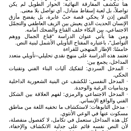
هنا تنكشف المفارقة النهائية: الحوار الطويل لم يكن
تواصلاً، بل لعبة إسقاط متبادل، أي تواصل بلا معنى.
النص إذن لا يحكي قصة حبّ عابرة، بل يفضح مأزق
الإنسان الحديث الذي يعيش بين الزيف العاطفي والتجمّل
الاجتماعي، بين البكاء خلف القناع والضحك أمامه.
ومن هنا يأتي عنوان الدراسة “قناع الجمال ووهم
التواصل”، باعتباره المفتاح التأويلي الأشمل لبنية النص.
خامسًا: الإطار المنهجي للقراءة
تعتمد هذه الدراسة على منهج نقدي تحليلي–تأويلي متعدد
المداخل، يجمع بين:
· المدخل السردي: لتفكيك آليات البناء الفني وتقنيات
الحكي.
· المدخل النفسي: للكشف عن البنية الشعورية الداخلية
وديناميات الرغبة والوحدة.
· المدخل الاجتماعي والرمزي: لفهم العلاقة بين الشكل
الفني والواقع الإنساني.
· مدخل التابوهات: لاستكشاف ما تخفيه اللغة من مناطق
مسكوت عنها في الوعي الأنثوي.
كل هذه المداخل ستعمل في تكامل، لا كفصول منفصلة،
لأن النص نفسه قائم على جدلية الانكشاف والإخفاء،