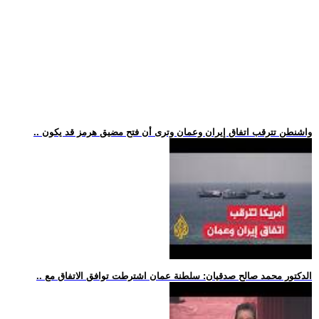
.. واشنطن تترقب اتفاق إيران وعمان وترى أن فتح مضيق هرمز قد يكون
.. الدكتور محمد صالح صدقيان: سلطنة عمان اشترطت توافق الاتفاق مع