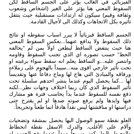
الفيزيائي في الغالب يؤثر على الجسم الساقط لكن
السقوط المعني هنا يؤثر على الغير (اشخاص وشعوب
وثقافة وقيم) سيكون له ارتدادات مستقبلية حيث ينتقل
تأثيره بكل الاتجاهات وكذلك الى لأجيال القادمة.
الجسم الساقط فيزيائياً لا يبرر اسباب سقوطه او نتائج
ذلك السقوط ولا يدافع عنهما...بعكس السقوط المعني
هنا حيث ينتفض الساقط ليطعن اولاً بمن لم "يحالفه
الحظ" حسب تصوره اي الذي تجنب السقوط وقاومه
وانتصر عليه...و الساقط يعلم انه سقط سواء برغبته او
تحت تأثير خارجي اقوى منه...سيبدأ بالهجوم على زملاءه
ورفاقه والمبادئ التي هاج لها وماج دفاعاً عنها وتقديساً
لها ...كما يحصل اليوم عندما ينشر احدهم سلسلة تحت
تأثير السقوط الذي كان ربما اختلاف وجهات نظر...لكنه
دفع نفسه للسقوط عندما بدأ يحاسب فترة هو مشارك
فيها وايدها ولم يرفع صوته ضدها او لم يقترح حتى
دراستها او مناقشتها ليس نقداً هادفاً انما طعناً وتجريحاً.
العلو نقطة سمو الوصول اليها يحصل بمشقة وتضحيات
وآلام على الأغلب. والدرك الاسفل نقطة انحطاط
والوصول اليها يكون سريعاً ويبدأ عندما يقع الجسم او