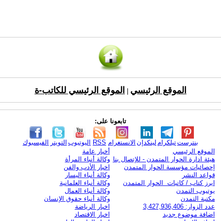
الموقع الرئيسي
الموقع الرئيسي للكاتب-ة
|
تابعونا على:
بنترست
تيلكرام
لينكدإن
الانستغرام
RSS
اليوتيوب
التويتر
الفيسبوك
الموقع الرئيسي
أخبار عامة
هيئة ادارة الحوار المتمدن - للإتصال بنا
وكالة أنباء المرأة
إحصائيات مؤسسة الحوار المتمدن
اخبار الأدب والفن
قواعد النشر
وكالة أنباء اليسار
ابرز كتاب / كاتبات الحوار المتمدن
وكالة أنباء العلمانية
يوتيوب التمدن
وكالة أنباء العمال
مكتبة التمدن
وكالة أنباء حقوق الإنسان
عدد الزوار: 3,427,936,406
اخبار الرياضة
اضافة موضوع جديد
اخبار الاقتصاد