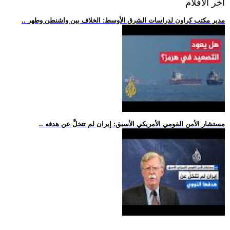
اخر الافلام
.. مدير مكتب كراون لدراسات الشرق الأوسط: الخلاف بين واشنطن وطهر
.. مستشار الأمن القومي الأمريكي الأسبق: إيران لم تتخلَّ عن هدفه