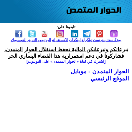
تابعونا على:
بودكاست
بنترست
تيلكرام
لينكدإن
الانستغرام
اليوتيوب
التويتر
الفيسبوك
تبرعاتكم وتبرعاتكن المالية تحفظ استقلال الحوار المتمدن،
فشاركونا في دعم استمرارية هذا الفضاء اليساري الحر
[اشترك في قناة ‫«الحوار المتمدن» على اليوتيوب]
الحوار المتمدن - موبايل
الموقع الرئيسي