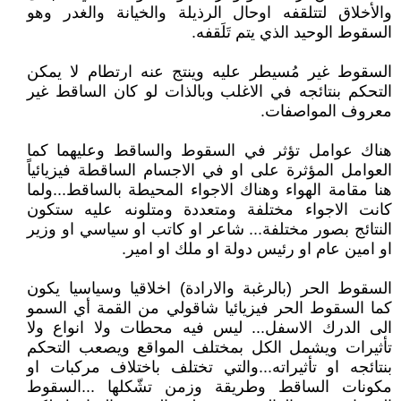
والأخلاق لتتلقفه اوحال الرذيلة والخيانة والغدر وهو
السقوط الوحيد الذي يتم تَلَقفه.
السقوط غير مُسيطر عليه وينتج عنه ارتطام لا يمكن
التحكم بنتائجه في الاغلب وبالذات لو كان الساقط غير
معروف المواصفات.
هناك عوامل تؤثر في السقوط والساقط وعليهما كما
العوامل المؤثرة على او في الاجسام الساقطة فيزيائياً
هنا مقامة الهواء وهناك الاجواء المحيطة بالساقط...ولما
كانت الاجواء مختلفة ومتعددة ومتلونه عليه ستكون
النتائج بصور مختلفة... شاعر او كاتب او سياسي او وزير
او امين عام او رئيس دولة او ملك او امير.
السقوط الحر (بالرغبة والارادة) اخلاقيا وسياسيا يكون
كما السقوط الحر فيزيائيا شاقولي من القمة أي السمو
الى الدرك الاسفل... ليس فيه محطات ولا انواع ولا
تأثيرات ويشمل الكل بمختلف المواقع ويصعب التحكم
بنتائجه او تأثيراته...والتي تختلف باختلاف مركبات او
مكونات الساقط وطريقة وزمن تشّكلها ...السقوط