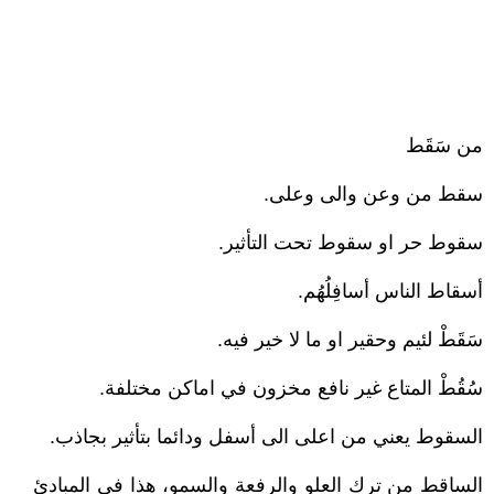
من سَقَط
سقط من وعن والى وعلى.
سقوط حر او سقوط تحت التأثير.
أسقاط الناس أسافِلُهُم.
سَقَطْ لئيم وحقير او ما لا خير فيه.
سُقُطْ المتاع غير نافع مخزون في اماكن مختلفة.
السقوط يعني من اعلى الى أسفل ودائما بتأثير بجاذب.
الساقط من ترك العلو والرفعة والسمو، هذا في المبادئ