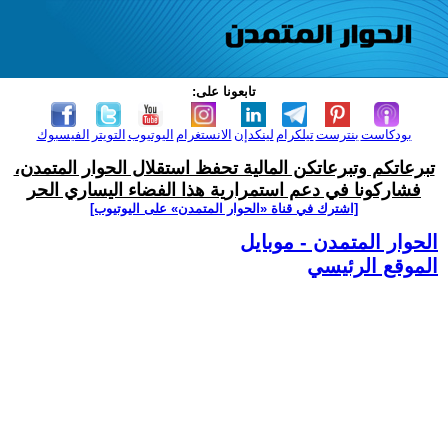
تابعونا على:
بودكاست
بنترست
تيلكرام
لينكدإن
الانستغرام
اليوتيوب
التويتر
الفيسبوك
تبرعاتكم وتبرعاتكن المالية تحفظ استقلال الحوار المتمدن،
فشاركونا في دعم استمرارية هذا الفضاء اليساري الحر
[اشترك في قناة ‫«الحوار المتمدن» على اليوتيوب]
الحوار المتمدن - موبايل
الموقع الرئيسي