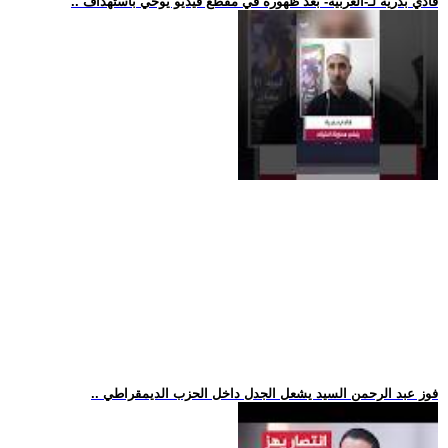
.. فادي بدرية لـ-العربية- بعد ظهوره في مقطع فيديو يوحي باستهداف
.. فوز عبد الرحمن السيد يشعل الجدل داخل الحزب الديمقراطي