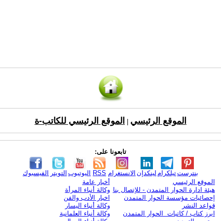
الموقع الرئيسي
الموقع الرئيسي للكاتب-ة
|
تابعونا على:
بنترست
تيلكرام
لينكدإن
الانستغرام
RSS
اليوتيوب
التويتر
الفيسبوك
الموقع الرئيسي
أخبار عامة
هيئة ادارة الحوار المتمدن - للإتصال بنا
وكالة أنباء المرأة
إحصائيات مؤسسة الحوار المتمدن
اخبار الأدب والفن
قواعد النشر
وكالة أنباء اليسار
ابرز كتاب / كاتبات الحوار المتمدن
وكالة أنباء العلمانية