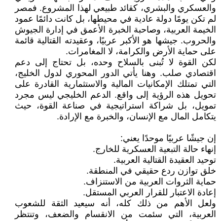
والعسكري والبشري، كقائد طبيعي لهذا المشروع. فمصر
لم تكن يومًا دولة عادية في محيطها، بل كانت دائمًا عمود
الخيمة العربية، وصاحبة الخبرة الأعمق في إدارة الجيوش
والحروب. جيشها هو الأكبر عربيًا، وعقيدته القتالية قائمة
على حماية الأرض والكرامة، لا المغامرات.
لكن القوة لا تُبنى بالسلاح وحده، بل تحتاج إلى دعم
اقتصادي صلب. وهنا يأتي الدور المحوري لدول الخليج،
التي تمتلك الإمكانيات المالية والاستثمارية القادرة على
تحويل هذه الرؤية إلى واقع. الدعم الخليجي ليس مجرد
تمويل، بل شراكة استراتيجية في صناعة القوة، حيث
يتكامل المال مع الإنسان، والخبرة مع الإرادة.
إن جيشًا عربيًا موحدًا يعني:
إنهاء حالة التبعية العسكرية للخارج.
توحيد العقيدة القتالية العربية.
خلق توازن ردع حقيقي في المنطقة.
حماية الثروات العربية من الاستنزاف.
إعادة الاعتبار للقرار العربي المستقل.
ولعل الأهم من ذلك كله، أنه سيعيد الثقة للشعوب
العربية، التي سئمت من الانقسام والضعف، وتنتظر