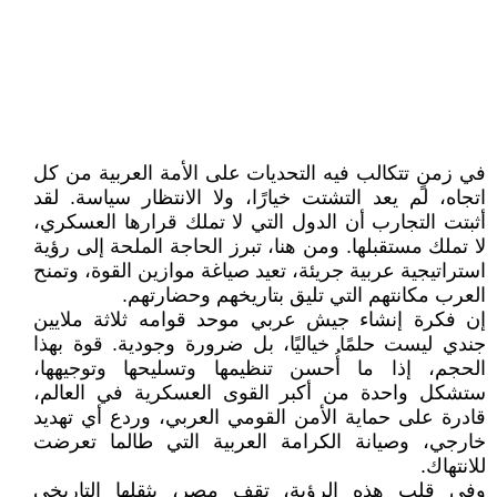
في زمنٍ تتكالب فيه التحديات على الأمة العربية من كل
اتجاه، لم يعد التشتت خيارًا، ولا الانتظار سياسة. لقد
أثبتت التجارب أن الدول التي لا تملك قرارها العسكري،
لا تملك مستقبلها. ومن هنا، تبرز الحاجة الملحة إلى رؤية
استراتيجية عربية جريئة، تعيد صياغة موازين القوة، وتمنح
العرب مكانتهم التي تليق بتاريخهم وحضارتهم.
إن فكرة إنشاء جيش عربي موحد قوامه ثلاثة ملايين
جندي ليست حلمًا خياليًا، بل ضرورة وجودية. قوة بهذا
الحجم، إذا ما أُحسن تنظيمها وتسليحها وتوجيهها،
ستشكل واحدة من أكبر القوى العسكرية في العالم،
قادرة على حماية الأمن القومي العربي، وردع أي تهديد
خارجي، وصيانة الكرامة العربية التي طالما تعرضت
للانتهاك.
وفي قلب هذه الرؤية، تقف مصر، بثقلها التاريخي