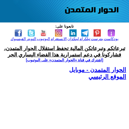
تابعونا على:
بودكاست
بنترست
تيلكرام
لينكدإن
الانستغرام
اليوتيوب
التويتر
الفيسبوك
تبرعاتكم وتبرعاتكن المالية تحفظ استقلال الحوار المتمدن،
فشاركونا في دعم استمرارية هذا الفضاء اليساري الحر
[اشترك في قناة ‫«الحوار المتمدن» على اليوتيوب]
الحوار المتمدن - موبايل
الموقع الرئيسي