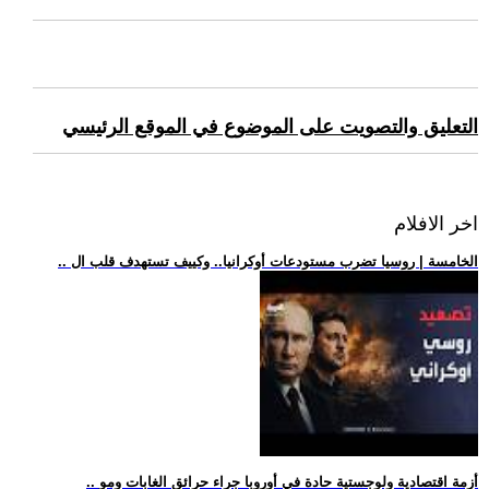
التعليق والتصويت على الموضوع في الموقع الرئيسي
اخر الافلام
.. الخامسة | روسيا تضرب مستودعات أوكرانيا.. وكييف تستهدف قلب ال
.. أزمة اقتصادية ولوجستية حادة في أوروبا جراء حرائق الغابات ومو