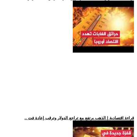
.. قراءة اقتصادية | الذهب يرتفع مع تراجع الدولار وترقب إعادة فت