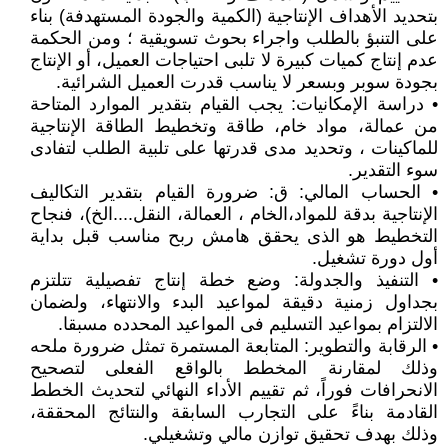
بتحديد الأهداف الإنتاجية (الكمية والجودة المستهدفة) بناء
على التنبؤ بالطلب واجراء بحوث تسويقية ؛ ومن الحكمة
عدم إنتاج كميات كبيرة لا تلبى احتياجات العميل، أو الإنتاج
بجودة سوبر وبسعر لا يناسب قدرت العميل الشرائية.
• دراسة الإمكانيات: يجب القيام بتقدير الموارد المتاحة
من عمالة، مواد خام، طاقة وتخطيط الطاقة الإنتاجية
للماكينات ، وتحديد مدى قدرتها على تلبية الطلب لتفادى
سوء التقدير.
• الحساب المالي: ق: ضرورة القيام بتقدير التكاليف
الإنتاجية بدقة للمواد،الخام ، العمالة، النقل....الخ)، فنجاح
التخطيط هو الذى يحقق هامش ربح مناسب قبل بداية
أول دورة تشغيل.
• التنفيذ والجدولة: وضع خطة إنتاج تفصيلية تتلتزم
بجداول زمنية دقيقة لمواعيد البدء والانتهاء، ولضمان
الالتزام بمواعيد التسليم فى المواعيد المحدده مسبقا.
• الرقابة والتطوير: المتابعة المستمرة تمثل ضرورة ملحه
وذلك لمقارنة المخطط بالواقع الفعلى لتصحيح
الانحرافات فوراً، ثم تقييم الأداء النهائي لتحديث الخطط
القادمة بناءً على التجارب السابقة والنتائج المحققة،
وذلك بهدف تحقيق توازن مالي وتشغيلي.