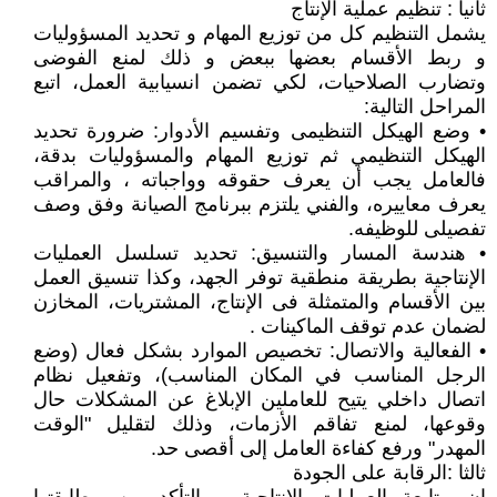
ثانيا : تنظيم عملية الإنتاج
يشمل التنظيم كل من توزيع المهام و تحديد المسؤوليات
و ربط الأقسام بعضها ببعض و ذلك لمنع الفوضى
وتضارب الصلاحيات، لكي تضمن انسيابية العمل، اتبع
المراحل التالية:
• وضع الهيكل التنظيمى وتفسيم الأدوار: ضرورة تحديد
الهيكل التنظيمي ثم توزيع المهام والمسؤوليات بدقة،
فالعامل يجب أن يعرف حقوقه وواجباته ، والمراقب
يعرف معاييره، والفني يلتزم ببرنامج الصيانة وفق وصف
تفصيلى للوظيفه.
• هندسة المسار والتنسيق: تحديد تسلسل العمليات
الإنتاجية بطريقة منطقية توفر الجهد، وكذا تنسيق العمل
بين الأقسام والمتمثلة فى الإنتاج، المشتريات، المخازن
لضمان عدم توقف الماكينات .
• الفعالية والاتصال: تخصيص الموارد بشكل فعال (وضع
الرجل المناسب في المكان المناسب)، وتفعيل نظام
اتصال داخلي يتيح للعاملين الإبلاغ عن المشكلات حال
وقوعها، لمنع تفاقم الأزمات، وذلك لتقليل "الوقت
المهدر" ورفع كفاءة العامل إلى أقصى حد.
ثالثا :الرقابة على الجودة