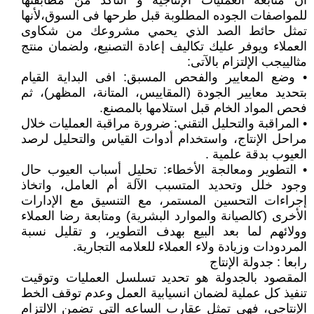
ان متابعة العمليات الإنتاجية و التأكد من مطابقتها
للمواصفات الجوده المطلوبة قبل طرحها فى السوق،لأنها
تمثل حائط الصد الذي يحمي مشروعك من شكاوى
العملاء ويوفر عليك تكاليف إعادة التصنيع، ولضمان منتج
مثالييجب الإلتزام بالآتى:
• وضع المعايير والفحص المسبق: افى البداية القيام
بتحديد معايير الجودة (المقاييس، المتانة، المظهر)، ثم
فحص المواد الخام قبل استلامها بالمصنع.
• المراقبة والتحليل التقني: ضرورة مراقبة العمليات خلال
مراحل الإنتاج، واستخدام أدوات القياس والتحليل لرصد
العيوب بدقة علمية .
• التطوير ومعالجة الأخطاء: تحليل أسباب العيوب حال
وجود خلل وتحديد المتسبب الآلة أم العامل، واتخاذ
إجراءات التحسين المستمر، مع التنسيق مع الإدارات
الأخرى (كالصيانة والموارد البشرية) ومتابعة رضا العملاء
وولائهم لما بعد البيع بهدف التطوير، و تقليل نسبة
المردودات وزيادة ولاء العملاء للعلامه التجارية.
رابعا : جدولة الإنتاج
المقصود بالجدولة هو تحديد تسلسل العمليات وتوقيت
تنفيذ كل عملية لضمان انسيابية العمل وعدم توقف الخط
الإنتاجي، فهي تمثل عقارب الساعه التي تضمن الالتزام