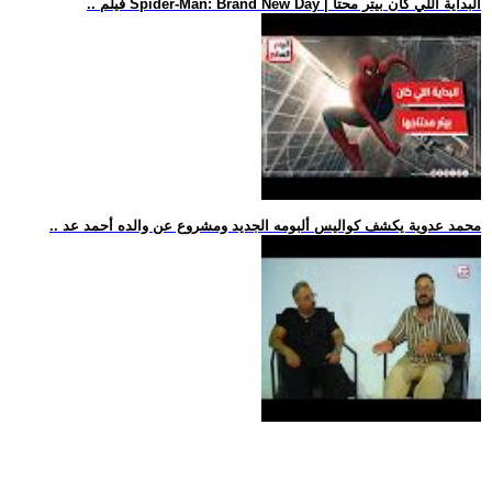
.. فيلم Spider-Man: Brand New Day | البداية اللي كان بيتر محتا
.. محمد عدوية يكشف كواليس ألبومه الجديد ومشروع عن والده أحمد عد