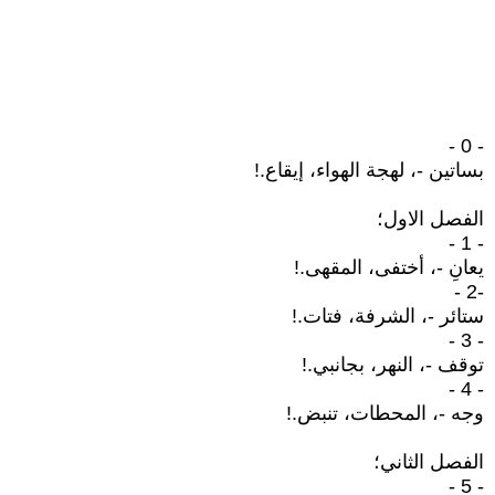
- 0 -
بساتين -، لهجة الهواء، إيقاع.!
الفصل الاول؛
- 1 -
يعانِ -، أختفى، المقهى.!
-2 -
ستائر -، الشرفة، فتات.!
- 3 -
توقف -، النهر، بجانبي.!
- 4 -
وجه -، المحطات، تنبض.!
الفصل الثاني؛
- 5 -