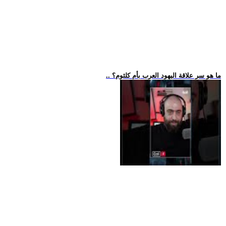
.. ما هو سر علاقة اليهود العرب بأم كلثوم؟