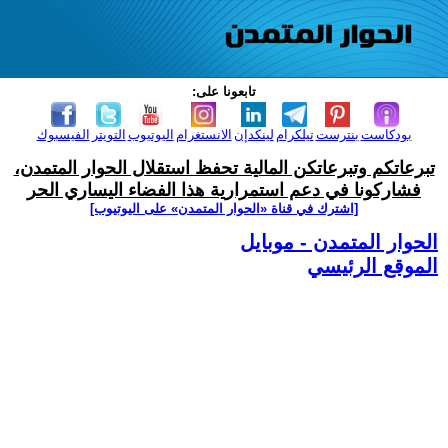
تابعونا على:
بودكاست
بنترست
تيلكرام
لينكدإن
الانستغرام
اليوتيوب
التويتر
الفيسبوك
تبرعاتكم وتبرعاتكن المالية تحفظ استقلال الحوار المتمدن،
فشاركونا في دعم استمرارية هذا الفضاء اليساري الحر
[اشترك في قناة ‫«الحوار المتمدن» على اليوتيوب]
الحوار المتمدن - موبايل
الموقع الرئيسي