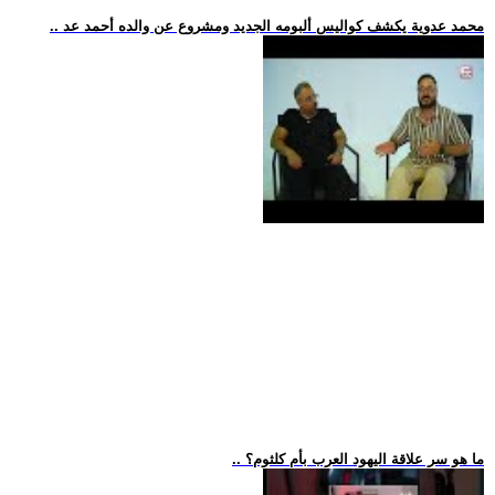
.. محمد عدوية يكشف كواليس ألبومه الجديد ومشروع عن والده أحمد عد
.. ما هو سر علاقة اليهود العرب بأم كلثوم؟