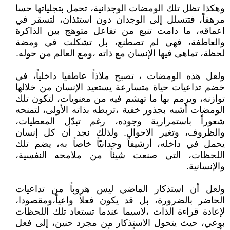
وهكذا تظل تلك الومضات الوجدانية، تحمل بتجلياتها حسا
مرهفاً، فتتسلل إلى الوجدان دون استئذان، لتسقر في
اعماقه، ما دامت تنبع من تفاعل متوهج بين الذاكرة
والعاطفة، فهي لم تصطنع، بل تشكلت في ومضة
لحظة، تماهى فيها الإنسان مع ذاته ،ومع العالم من حوله.
ولعل هذه الومضات ، تصبح ملاذاً عاطفيا داخلياً، في
خضم تداعيات حياة متسارعة يستعيد الإنسان من خلالها
توازنه، ويرمم بها ما تهشم فيه من معنويات، لتكون تلك
الومضات أشبه بجذور خفية ،تربطه بذاته الأولى، لتمنحه
شعوراً باستمرارية وجوده، رغم تبدّل المعطيات،
والظروف، وتغير الاحوال. ولذلك نجد أن كل إنسان
يحمل في داخله، أرشيفاً وجدانيّاً خاصاً به، يضم تلك
اللحظات، التي صنعت شيئاً من ملامحه النفسية،
والإنسانية.
ولعل أن استذكار الماضي ليس هروباً من تداعيات
الحاضر بالضرورة، بل قد يكون فعلاً واعياً،ومقصودا،
لإعادة قراءة الذات ،لاسيما عندما تستعاد تلك اللحظات
بوعي، حيث يتحول الاستذكار من مجرد حنين، إلى فعل