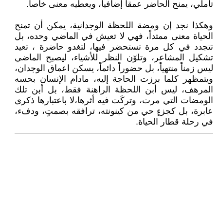
تأملي، يمنح الحاضر عمقاً إضافياً، ويعطيه معنى خاصا.
وهكذا نجد إن ومضة اللحظة الوجدانية، يمكن أن تمنح
الحياة معنى ممتداً، فهي لا تعيش في الماضي وحده، بل
تتجدد في كل مرة تستحضر فيها، لتغدو حاضرة ، تعيد
تشكيل المشاعر، وتلوّن النظر للأشياء، ليصبح الماضي
ليس زمناً منتهياً، بل حضوراً دائماً، يسكن اعماق الوجدان،
ويتمظهر كلما برزت الحاجة إليه، مادام الإنسان بحسه
المرهف، ليس أبن اللحظة الراهنة فقط، بل أبن تلك
الومضات التي مرت، وتركَت فيه أثرها،لا باعتبارها ذكرى
عابرة، بل كجزءٍ حي من كينونته، ترافقه بصمتٍ، ودفء،
في رحلة قطار الحياة.