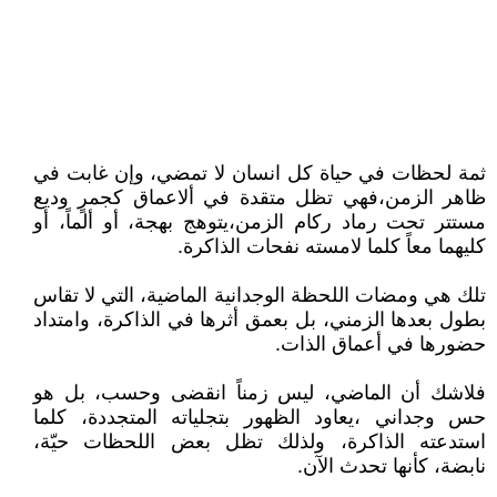
ثمة لحظات في حياة كل انسان لا تمضي، وإن غابت في
ظاهر الزمن،فهي تظل متقدة في ألاعماق كجمرٍ وديع
مستتر تحت رماد ركام الزمن،يتوهج بهجة، أو ألماً، أو
كليهما معاً كلما لامسته نفحات الذاكرة.
تلك هي ومضات اللحظة الوجدانية الماضية، التي لا تقاس
بطول بعدها الزمني، بل بعمق أثرها في الذاكرة، وامتداد
حضورها في أعماق الذات.
فلاشك أن الماضي، ليس زمناً انقضى وحسب، بل هو
حس وجداني ،يعاود الظهور بتجلياته المتجددة، كلما
استدعته الذاكرة، ولذلك تظل بعض اللحظات حيّة،
نابضة، كأنها تحدث الآن.