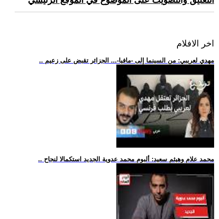
التعليق والتصويت على الموضوع في الموقع الرئيسي
اخر الافلام
.. مهدي لعريبي: من السينما إلى -مافيا-... الجزائر تقبض على زعيم
.. محمد علام وهيثم سعيد: ألبوم محمد عدوية الجديد استكمالا لنجاح