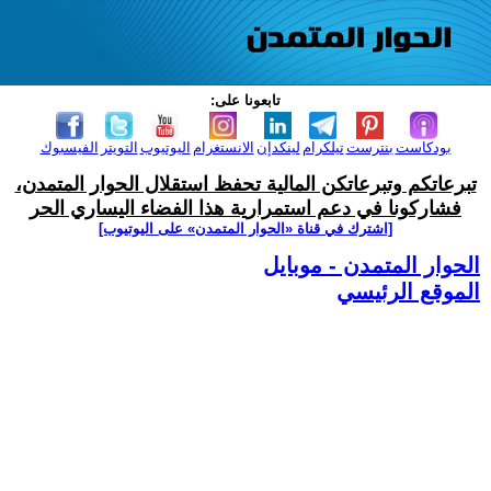
تابعونا على:
بودكاست
بنترست
تيلكرام
لينكدإن
الانستغرام
اليوتيوب
التويتر
الفيسبوك
تبرعاتكم وتبرعاتكن المالية تحفظ استقلال الحوار المتمدن،
فشاركونا في دعم استمرارية هذا الفضاء اليساري الحر
[اشترك في قناة ‫«الحوار المتمدن» على اليوتيوب]
الحوار المتمدن - موبايل
الموقع الرئيسي