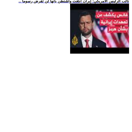
.. نائب الرئيس الأمريكي: إيران أبلغت واشنطن بأنها لن تفرض رسوما