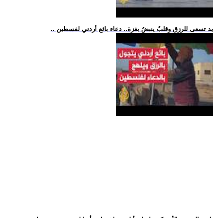
.. يد تسعى للرزق وقلبٌ ينبضُ بغزة.. دعاء بائع أردني لفسطين