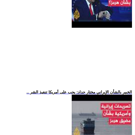
.. الخبير بالشأن الإيراني مختار حداد: يجب على أمريكا تنفيذ الشر