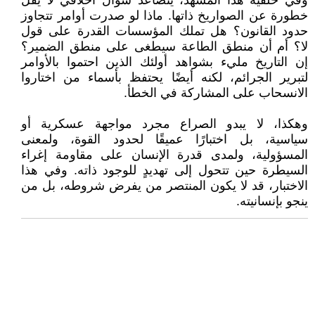
وفي خلفية هذا المشهد، يتصاعد سؤال أخلاقي لا يقل
خطورة عن الصواريخ ذاتها. ماذا لو صدرت أوامر تتجاوز
حدود القانون؟ هل تملك المؤسسات القدرة على قول
لا؟ أم أن منطق الطاعة سيطغى على منطق الضمير؟
إن التاريخ مليء بشواهد أولئك الذين احتموا بالأوامر
لتبرير الجرائم، لكنه أيضًا يحتفظ بأسماء من اختاروا
الانسحاب على المشاركة في الخطأ.
وهكذا، لا يبدو الصراع مجرد مواجهة عسكرية أو
سياسية، بل اختبارًا عميقًا لحدود القوة، ولمعنى
المسؤولية، ولمدى قدرة الإنسان على مقاومة إغراء
السيطرة حين تتحول إلى تهديدٍ للوجود ذاته. وفي هذا
الاختبار، قد لا يكون المنتصر من يفرض شروطه، بل من
ينجو بإنسانيته.