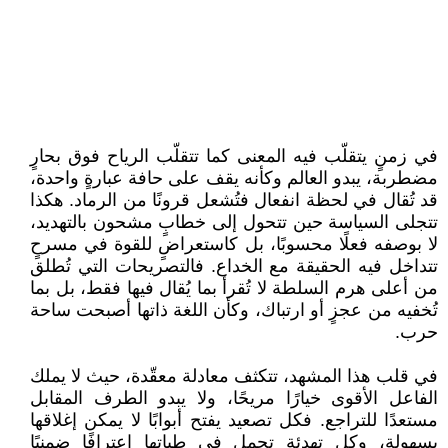
في زمنٍ يتقلّب فيه المعنى كما تتقلّب الرياح فوق بحارٍ
مضطربة، يبدو العالم وكأنه يقف على حافة عبارةٍ واحدة،
قد تُقال في لحظة انفعال فتُشعل قرونًا من الرماد. هكذا
تتجلى السياسة حين تتحول إلى خطابٍ مشحون بالتهديد،
لا بوصفه فعلًا محسوبًا، بل كاستعراضٍ للقوة في مسرحٍ
تتداخل فيه الحقيقة مع الخداع. فالتصريحات التي تُطلق
من أعلى هرم السلطة لا تُقرأ بما يُقال فيها فقط، بل بما
تُخفيه من عجزٍ أو ارتباك، وكأن اللغة ذاتها أصبحت ساحة
حرب.
في قلب هذا المشهد، تتكثف معادلة معقّدة، حيث لا يملك
الفاعل الأقوى خيارًا مريحًا، ولا يبدو الطرف المقابل
مستعدًا للتراجع. فكل تصعيد يفتح أبوابًا لا يمكن إغلاقها
بسهولة، وكل تهدئة تحمل في طياتها اعترافًا ضمنيًا