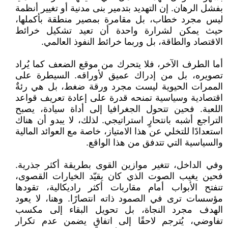
بفشل الرهان. إن التهديد بتدمير بنى مدنية أو تغيير أنظمة
ليس مجرد خطاب، بل مقامرة بمصير منطقة بأكملها،
حيث يمكن لشرارة واحدة أن تعيد تشكيل خرائط
الاقتصاد والطاقة، بل وربما خرائط النفوذ العالمي.
أما الطرف الآخر، فلا يتحرك من موقع الضعف كما يُراد
تصويره، بل من إدراك عميق لأوراقه. السيطرة على
الممرات الحيوية ليست مجرد ورقة ضغط، بل هي رئةٌ
اقتصادية وسياسية تمنحه قدرة على إعادة تعريف قواعد
اللعبة. فحين تتحول الجغرافيا إلى أداة سيادة، يصبح
التراجع أشبه بانتحارٍ استراتيجي. لذلك، لا يبدو أن هناك
استعدادًا للتخلي عن هذا الامتياز، خاصة مع العوائد المالية
والسياسية التي تتدفق من هذا الواقع.
وفي الداخل، تتغير موازين القوى بطريقة أكثر جذرية.
فحين يغيب الصوت الذي كان يقيّد الخيارات القصوى،
تنفتح الأبواب أمام مقاربات أكثر راديكالية، تقودها
مؤسسات ترى في الصمود ذاته انتصارًا. وهنا، لا يعود
الهدف مجرد النجاة، بل تحويل البقاء إلى مكسب
تفاوضي، يُترجم لاحقًا إلى اتفاقٍ يضمن عدم تكرار