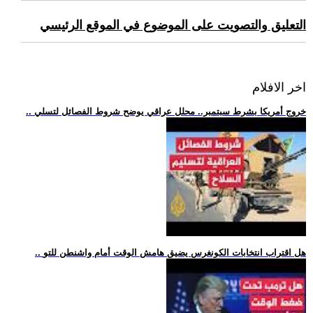
التعليق والتصويت على الموضوع في الموقع الرئيسي
اخر الافلام
.. خروج أمريكا بشرط سبتمبر.. محلل عراقي يوضح شروط الفصائل لتسلي
.. هل اقتراب انتخابات الكونغرس يضيق هامش الوقت أمام واشنطن للتو