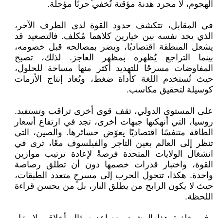
الهجوم، لا مجرد هدنة مؤقتة تُخفي حربًا مؤجلة.
في المقابل، تتكشف حدود القوة لدى الطرف الآخر،
الذي يجد نفسه بين خيارين كلاهما مُكلف. فالتصعيد قد
يشعل المنطقة اقتصاديًا، ويضر بمصالحه قبل خصومه،
بينما التراجع يُظهره بمظهر العاجز. لذلك، تصبح
المفاوضات مسرحًا للتهديد أكثر منها مساحة للحلول،
حيث تُستخدم اللغة كأداة ضغط، ويُعاد إنتاج الأزمات
كوسيلة لتحقيق مكاسب.
على المستوى الدولي، تقف قوى أخرى تراقب وتستفيد.
روسيا، التي أنهكتها جبهات أخرى، تجد في ارتفاع أسعار
الطاقة متنفسًا اقتصاديًا يعوّض خسائرها. والصين، التي
تنظر إلى العالم بعين التاجر والفيلسوف معًا، ترى في
انشغال الولايات المتحدة فرصةً لإعادة ترتيب موازين
القوة، واختبار قدرات خصمها دون أن تطلق رصاصة
واحدة. هكذا، تتحول الحرب إلى مسرحٍ متعدد الطبقات،
حيث لا يكون الرابح من يطلق النار، بل من يحسن قراءة
اللحظة.