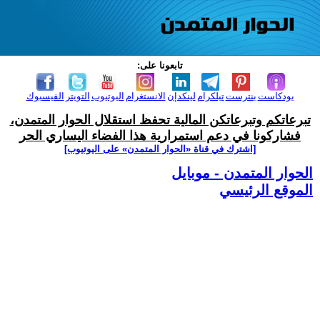
تابعونا على:
بودكاست
بنترست
تيلكرام
لينكدإن
الانستغرام
اليوتيوب
التويتر
الفيسبوك
تبرعاتكم وتبرعاتكن المالية تحفظ استقلال الحوار المتمدن،
فشاركونا في دعم استمرارية هذا الفضاء اليساري الحر
[اشترك في قناة ‫«الحوار المتمدن» على اليوتيوب]
الحوار المتمدن - موبايل
الموقع الرئيسي