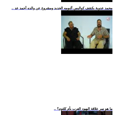
.. محمد عدوية يكشف كواليس ألبومه الجديد ومشروع عن والده أحمد عد
.. ما هو سر علاقة اليهود العرب بأم كلثوم؟