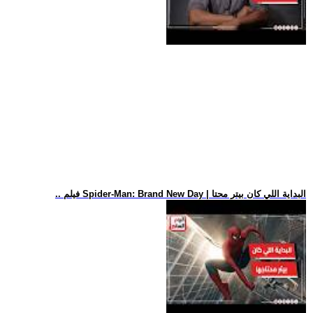
.. فيلم Spider-Man: Brand New Day | البداية اللي كان بيتر محتا