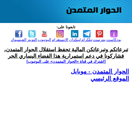
تابعونا على:
بودكاست
بنترست
تيلكرام
لينكدإن
الانستغرام
اليوتيوب
التويتر
الفيسبوك
تبرعاتكم وتبرعاتكن المالية تحفظ استقلال الحوار المتمدن،
فشاركونا في دعم استمرارية هذا الفضاء اليساري الحر
[اشترك في قناة ‫«الحوار المتمدن» على اليوتيوب]
الحوار المتمدن - موبايل
الموقع الرئيسي