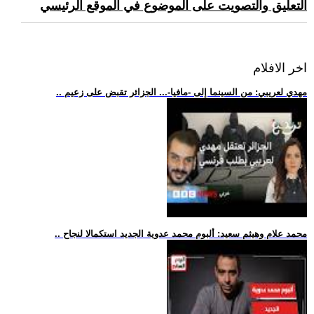
التعليق والتصويت على الموضوع في الموقع الرئيسي
اخر الافلام
.. مهدي لعريبي: من السينما إلى -مافيا-... الجزائر تقبض على زعيم
.. محمد علام وهيثم سعيد: ألبوم محمد عدوية الجديد استكمالا لنجاح