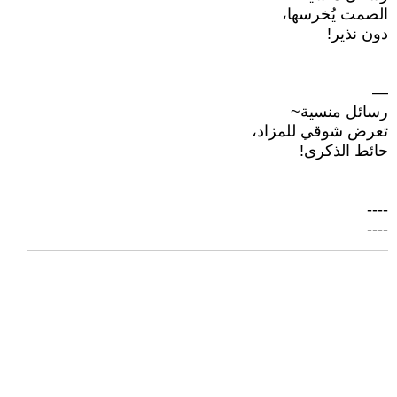
الصمت يُخرسها،
دون نذير!
—
رسائل منسية~
تعرض شوقي للمزاد،
حائط الذكرى!
----
----