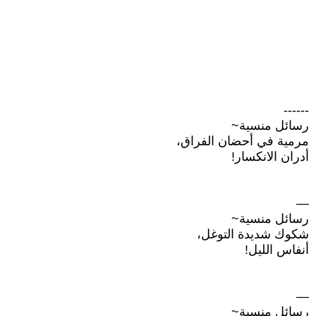
------
رسائل منسية~
مرمية في أحضان الفراق،
أدران الانكسار!
—
رسائل منسية~
شكوك شديدة التوغل،
أنفاس الليل!
—
رسائل منسية~