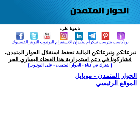
تابعونا على:
بودكاست
بنترست
تيلكرام
لينكدإن
الانستغرام
اليوتيوب
التويتر
الفيسبوك
تبرعاتكم وتبرعاتكن المالية تحفظ استقلال الحوار المتمدن،
فشاركونا في دعم استمرارية هذا الفضاء اليساري الحر
[اشترك في قناة ‫«الحوار المتمدن» على اليوتيوب]
الحوار المتمدن - موبايل
الموقع الرئيسي