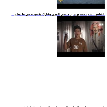
.. الشاعر الشاب منصور جابر منصور المري يشارك بقصيدته في «قدها ج