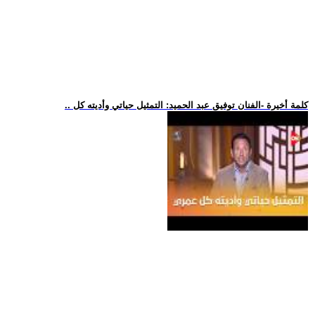
.. كلمة أخيرة -الفنان توفيق عبد الحميد: التمثيل حياتي وأديته كل