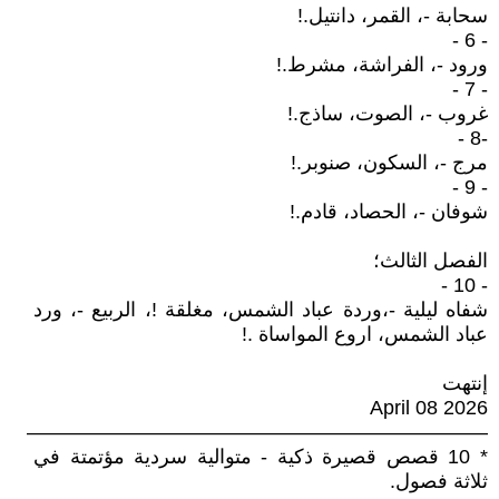
سحابة -، القمر، دانتيل.!
- 6 -
ورود -، الفراشة، مشرط.!
- 7 -
غروب -، الصوت، ساذج.!
-8 -
مرج -، السكون، صنوبر.!
- 9 -
شوفان -، الحصاد، قادم.!
الفصل الثالث؛
- 10 -
شفاه ليلية -،وردة عباد الشمس، مغلقة !، الربيع -، ورد
عباد الشمس، اروع المواساة .!
إنتهت
April 08 2026
———————————————————————
* 10 قصص قصيرة ذكية - متوالية سردية مؤتمتة في
ثلاثة فصول.