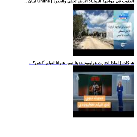
.. لبنان Online | الجنوب في مواجهة الرواية: الأرض تحكي والحدود
.. شبكات | لماذا اختارت هوليوود حديثا نبويا عنوانا لفيلم أكشن؟