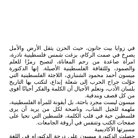
في زوايا بيت حانون، حيث الحزن يثقل الأرض والأمل
يصرخ في صمت الركام، بزغت شمس فلسطينية نادرة،
امرأة صاعدة من رحم المعاناة، لتصبح رمزًا للعلم
والصمود، وللثقافة الفلسطينية الأصيلة. إنها الدكتورة
ميسون أحمد محمود الشنباري، اللاجئة الفلسطينية التي
حوّلت جراح الحرب إلى شعلة إبداع، لتكتب بها التاريخ
بلسان الأدب، وتعلم الأجيال أن الكلمة والفكر أحيانًا أقوى
من كل قصف وبندقية.
ميسون ليست مجرد باحثة، بل أيقونة للمرأة الفلسطينية،
ملهمة للجيل الشاب، وناصحة لكل من يريد أن يرى
فلسطين حية في قلب الكلمة، فلسطين التي تحيا على
صفحات الكتب وتتنفس في أروقة الجامعات.
مسيرتها الأكاديمية
حصلت الدكتورة ميسون على درجة الدكتوراه في اللغة