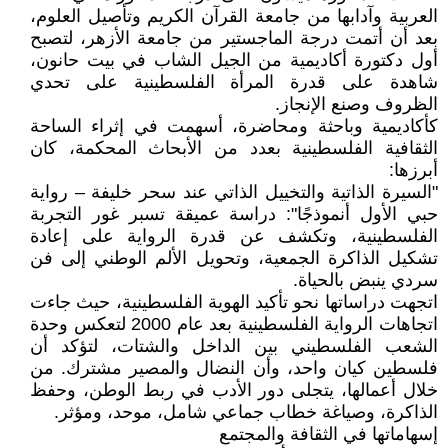
العربية وآدابها من جامعة القرآن الكريم وتأصيل العلوم،
بعد أن أتمت درجة الماجستير من جامعة الأزهر، لتصبح
أول دكتورة أكاديمية من الجيل الشاب في بيت حانون،
شاهدة على قدرة المرأة الفلسطينية على تحدي
الظروف وصنع الإنجاز.
كأكاديمية وباحثة ومحاضرة، أسهمت في إثراء الساحة
الثقافية الفلسطينية بعدد من الأبحاث المحكمة، كان
أبرزها:
"السيرة الذاتية والتخييل الذاتي عند سحر خليفة – رواية
حبي الأول أنموذجًا": دراسة عميقة تسبر غور التجربة
الفلسطينية، وتكشف عن قدرة الرواية على إعادة
تشكيل الذاكرة الجمعية، وتحويل الألم الوطني إلى فن
سردي ينبض بالحياة.
اتجهت دراساتها نحو تأكيد الهوية الفلسطينية، حيث جاءت
اتجاهات الرواية الفلسطينية بعد عام 2000 لتعكس وحدة
الشعب الفلسطيني بين الداخل والشتات، لتؤكد أن
فلسطين كيان واحد، وأن النضال والمصير مشترك. من
خلال أعمالها، يتجلى دور الأدب في ربط الوطن، وحفظ
الذاكرة، وصياغة خطاب جماعي شامل، موحد، ومؤثر.
إسهاماتها في الثقافة والمجتمع