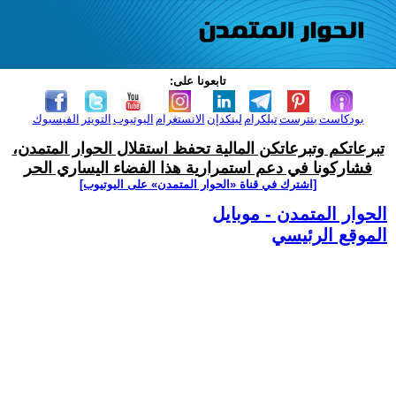
تابعونا على:
بودكاست
بنترست
تيلكرام
لينكدإن
الانستغرام
اليوتيوب
التويتر
الفيسبوك
تبرعاتكم وتبرعاتكن المالية تحفظ استقلال الحوار المتمدن،
فشاركونا في دعم استمرارية هذا الفضاء اليساري الحر
[اشترك في قناة ‫«الحوار المتمدن» على اليوتيوب]
الحوار المتمدن - موبايل
الموقع الرئيسي