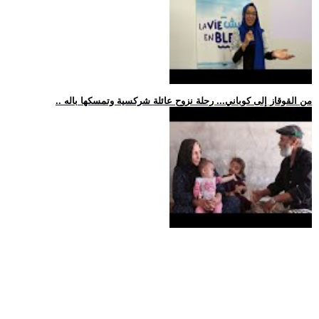
.. من القوقاز إلى كوباني... رحلة نزوح عائلة شركسية وتمسكها باله