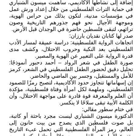
إضافة إلى نشاطها الأكاديمي، ساهمت ميسون الشنباري
في حماية التراث الفلسطيني من خلال إعداد ورش عمل
في مؤسسات مدنية، لتكون بذلك من حراس الهوية،
وموجهة الأجيال نحو فهم جذورهم التاريخية وصون
تراثهم، لتبقى فلسطين حاضرة في الوجدان قبل الأرض.
صدر لها كتابان نقديان بارزان:
اتجاهات الرواية الفلسطينية: دراسة عميقة لمسار الأدب
الفلسطيني بعد النكبة وحروب الاحتلال، وكشف مدى
قدرة الرواية على التعبير عن الهوية والمصير.
صورة الطفل في شعر الرواد – أحمد دحبور أنموذجًا:
تحليل دقيق لحضور الطفل الفلسطيني في الشعر، كرمز
للأمل والمستقبل، وجسر بين الماضي والحاضر.
إن إسهاماتها تتجاوز حدود الأكاديمية، لتصبح رمزًا للصمود
الفلسطيني، وملهمة لكل امرأة وفتاة فلسطينية، مؤكدة
أن العلم والمعرفة قوة قادرة على مواجهة الاحتلال، وأن
الكلمة الأبية تبقى سلاحًا لا ينكسر.
في ختام سطور مقالي:
الدكتورة ميسون الشنباري ليست مجرد باحثة أو كاتبة،
بل صوت فلسطين الذي يصدح من بيت حانون إلى
العالم، رمز المرأة الفلسطينية التي تحمل عبء التاريخ