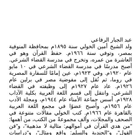
عبد الجبار الرفاعي
ولد الشيخ أمين الخولي سنة ١٨٩٥م بمحافظة المنوفية
بمصر، وتوفي سنة ١٩٦٦م. حفظ القرآن وهو في
العاشرة من عمره، وتخرج في مدرسة القضاء الشرعي.
أصبح مدرسًا في مدرسة القضاء الشرعي في ١٠ مايو
عام ١٩٢٠م. وفي ١٩٢٣م، عين إمامًا للسفارة المصرية
في روما، ثم نُقل إلى مفوضية مصر في برلين عام
١٩٢٦م. عاد عام ١٩٢٧م إلى وظيفته في القضاء
الشرعي، وانتقل إلى قسم اللغة العربية بكلية الآداب
١٩٢٨م. أسس جماعة الأمناء عام ١٩٤٤م، ومجلة الأدب
عام ١٩٥٦م. وأصبح عضوًا في مجمع اللغة العربية
بالقاهرة عام ١٩٦٦م. كتب الخولي مقالات متنوعة في
الصحف والمجلات، وألف مجموعةً من الكتب، من أهمها:
"من هدي القرآن في أموالهم: مثالية لا مذهبية"، و"فن
القول"، و"الجندية والسلم: واقع ومثال"، و"دراسات