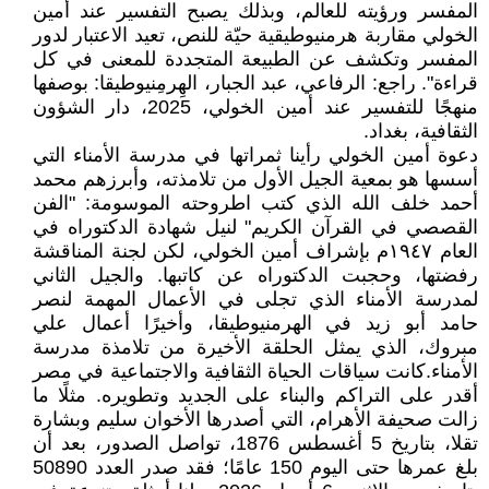
المفسر ورؤيته للعالم، وبذلك يصبح التفسير عند أمين
الخولي مقاربة هرمنيوطيقية حيّة للنص، تعيد الاعتبار لدور
المفسر وتكشف عن الطبيعة المتجددة للمعنى في كل
قراءة". راجع: الرفاعي، عبد الجبار، الهِرمِنيوطيقا: بوصفها
منهجًا للتفسير عند أمين الخولي، 2025، دار الشؤون
الثقافية، بغداد.
دعوة أمين الخولي رأينا ثمراتها في مدرسة الأمناء التي
أسسها هو بمعية الجيل الأول من تلامذته، وأبرزهم محمد
أحمد خلف الله الذي كتب اطروحته الموسومة: "الفن
القصصي في القرآن الكريم" لنيل شهادة الدكتوراه في
العام ١٩٤٧م بإشراف أمين الخولي، لكن لجنة المناقشة
رفضتها، وحجبت الدكتوراه عن كاتبها. والجيل الثاني
لمدرسة الأمناء الذي تجلى في الأعمال المهمة لنصر
حامد أبو زيد في الهرمنيوطيقا، وأخيرًا أعمال علي
مبروك، الذي يمثل الحلقة الأخيرة من تلامذة مدرسة
الأمناء.كانت سياقات الحياة الثقافية والاجتماعية في مصر
أقدر على التراكم والبناء على الجديد وتطويره. مثلًا ما
زالت صحيفة الأهرام، التي أصدرها الأخوان سليم وبشارة
تقلا، بتاريخ 5 أغسطس 1876، تواصل الصدور، بعد أن
بلغ عمرها حتى اليوم 150 عامًا؛ فقد صدر العدد 50890