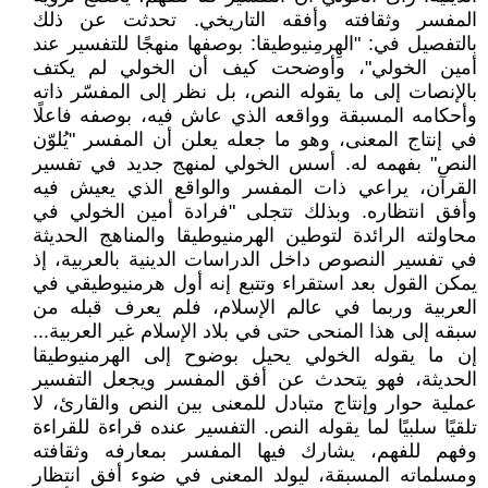
المفسر وثقافته وأفقه التاريخي. تحدثت عن ذلك
بالتفصيل في: "الهِرمِنيوطيقا: بوصفها منهجًا للتفسير عند
أمين الخولي"، وأوضحت كيف أن الخولي لم يكتف
بالإنصات إلى ما يقوله النص، بل نظر إلى المفسّر ذاته
وأحكامه المسبقة وواقعه الذي عاش فيه، بوصفه فاعلًا
في إنتاج المعنى، وهو ما جعله يعلن أن المفسر "يُلوّن
النص" بفهمه له. أسس الخولي لمنهج جديد في تفسير
القرآن، يراعي ذات المفسر والواقع الذي يعيش فيه
وأفق انتظاره. وبذلك تتجلى "فرادة أمين الخولي في
محاولته الرائدة لتوطين الهرمنيوطيقا والمناهج الحديثة
في تفسير النصوص داخل الدراسات الدينية بالعربية، إذ
يمكن القول بعد استقراء وتتبع إنه أول هرمنيوطيقي في
العربية وربما في عالم الإسلام، فلم يعرف قبله من
سبقه إلى هذا المنحى حتى في بلاد الإسلام غير العربية...
إن ما يقوله الخولي يحيل بوضوح إلى الهرمنيوطيقا
الحديثة، فهو يتحدث عن أفق المفسر ويجعل التفسير
عملية حوار وإنتاج متبادل للمعنى بين النص والقارئ، لا
تلقيًا سلبيًا لما يقوله النص. التفسير عنده قراءة للقراءة
وفهم للفهم، يشارك فيها المفسر بمعارفه وثقافته
ومسلماته المسبقة، ليولد المعنى في ضوء أفق انتظار