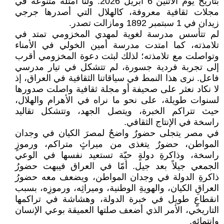
بتاريخ يوم الاثنين 6 أبريل 2026. ولنا أمثلة متنوعة في
مجلات ثقافية معروفة، كالهلال التي أصدرها جرجي
زيدان في 1 سبتمبر 1892 ومازالت تصدر.
لم تتأسس مدرسة لغوية لمهدي المخزومي تمتد في
تلامذته، كما امتدت مدرسة أمين الخولي في الأمناء
وتواصلت مع تلامذته؛ لذلك لبثت دعوة المخزومي أقرب
إلى تجربة فردية جسورة، لم تتشكل في تيار مدرسي
فاعل. نرى هذا النمط في سياقاتنا الثقافية في العراق، إذ
لا نكاد نعثر على صحيفة أو مجلة ثقافية واصلت صدورها
لسنوات طويلة، على نحو ما نراه في الأهرام والهلال،
حيث تتراكم الخبرة، ويتصل الجهد، وتتشكل تقاليد
راسخة في الإنتاج الثقافي.
في مصر يتجلى حضورٌ واضحٌ لمصرَ الكيان في وجدان
المواطن، حضورٌ يتغذى من ميراثٍ متراكم، ورموزٍ
راسخة، وذاكرةِ دولةٍ حيّة تستعيد نفسها في الوعي
الجمعي جيلاً بعد جيل. أمّا في العراق فيبهت حضورُ
ذاكرةِ الدولة في وجدان المواطن، ويضعف معه حضورُ
العراقِ الكيان، والهويةِ الوطنية، وميراثِه، ورموزِه، بسبب
انقطاعٍ طويل في خبرة الدولة، وهشاشة في تراكمها
التاريخي، الأمر الذي أضعف صلتها العميقة بوعي الإنسان
وانتمائه.