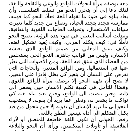
معه بوصفه مرآة لتحولات الواقع والوعي والثقافة واللغة،
لذلك دعا إلى أن يتحرر النحو من تسلط التفلسف، وأن
يعاد بناؤه في ضوء ما تقوله اللغة فعلًا. النحو كما فهمه،
ممارسة تتجدد بتجدد الحياة، وتصاغ من جديد كلما تغيرت
سياقات الاستعمال، وتحولت الحاجات اللغوية والثقافية،
وتبدلت أساليب التعبير. في ضوء هذه الرؤية، يصبح النحو
تأملًا في: كيف يتكلم العربي، وكيف يُعيد تشكيل لغته،
وكيف تنبثق المعاني من صميم الواقع الذي يعيشه
الإنسان، وليس من قوالب جاهزة. النحو الحي يستخلص
من الفضاء الذي تنبثق فيه اللغة، ومن الأصوات التي تعبّر
عنها في استعمالها، ومن الواقع المتغير، والحاجات التي
تفرض على اللسان أن يتغير كي يظل قادرًا على التعبير.
لا يصح أن نفهم النحو إلا بوصفه مرآة للواقع اللغوي،
وفضاءً للتأمل في كيفية تكلم الانسان حين يصغي الى
ذاته، وحين ينصت الى الواقع، وحين يعيد بناء لغته كي
تواكب ما يشعر به، وتعلن عما يريد أن يقوله. لا يستجيب
النحو إلى ما يريد الإنسان أن يقوله إلا حين يتحول من قيد
يكبل المتكلم الى أداة لتيسير النطق باللغة.
رفض الخولي أن تكون اللغة خاضعة للمنطق أو لآراء
الفلاسفة أو تأويلات المتكلمين، ورأى أن النحو والبلاغة