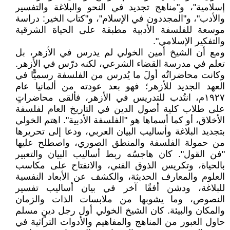
إسلامية"، و"مناهج تجديد في النحو والبلاغة والتفسير
والأدب"، و"المجددون في الإسلام"، و"كتاب الخير: دراسة
موسعة للفلسفة الأدبية مطبقة على الحياة الشرقية
والتفكير الإسلامي".
ومع أن الشيخ أمين الخولي لم يدرس في الأزهر، بل
تعلم في مدرسة القضاء الشرعي، لكنه درّس في الأزهر.
وكانت محاضراتُه أولَ ما يُدرس من الفلسفة رسميًّا في
العهد الجديد للأزهر؛ فهو بعد عودته من ألمانيا عام
١٩٢٧م، انتُدب للتدريس في الأزهر، فألقى محاضراتٍ
على طلاب كلية أصول الدين في التاريخ العام لفلسفة
الأخلاق، أو كما أسماها هو "الفلسفة الأدبية". اهتم الخولي
بتجديد البلاغة وأساليب البيان العربي، ودعا إلى تحريرها
من حمولة الفلسفة والمنطق الصوري، واصطلح عليها
"فن القول". كان هاجسُه ربط أساليب البيان والتعبير
بالحياة، وتكريس الذوق الفني، والانفتاح على مكاسب
العلوم والمعارف الحديثة، والكشف عن الأبعاد النفسية
للبلاغة، ودشن أفقًا آخر في بيان أساليب تفسير
النصوص، وما يشوبها من ملابسات الذات والزمان
والمكان والبيئة. كان الشيخ الخولي أول رجل دينٍ مسلم
حاول العبور من المناهج والمفاهيم والأدوات التراثية في