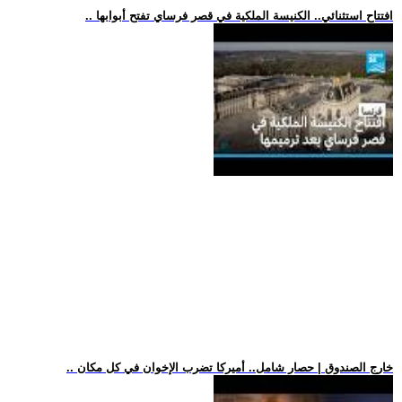
.. افتتاح استثنائي.. الكنيسة الملكية في قصر فرساي تفتح أبوابها
.. خارج الصندوق | حصار شامل.. أميركا تضرب الإخوان في كل مكان