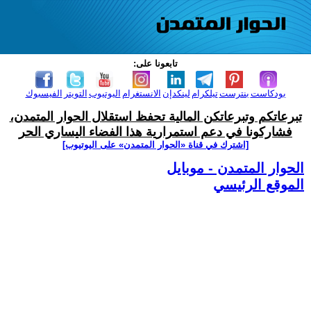
تابعونا على:
بودكاست
بنترست
تيلكرام
لينكدإن
الانستغرام
اليوتيوب
التويتر
الفيسبوك
تبرعاتكم وتبرعاتكن المالية تحفظ استقلال الحوار المتمدن،
فشاركونا في دعم استمرارية هذا الفضاء اليساري الحر
[اشترك في قناة ‫«الحوار المتمدن» على اليوتيوب]
الحوار المتمدن - موبايل
الموقع الرئيسي