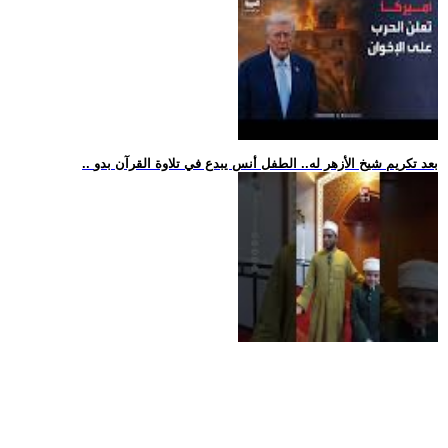
.. بعد تكريم شيخ الأزهر له.. الطفل أنس يبدع في تلاوة القرآن بدو