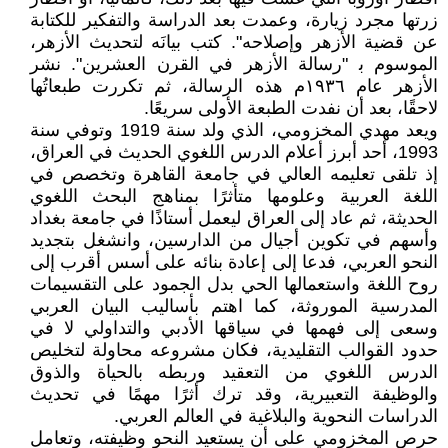
زرتها مجرد زيارة، وعمدت بعد الدراسة والتفكير للكتابة
عن قضية الأزهر وإصلاحه". كتب بيانَه لتحديث الأزهر،
الموسوم ﺑ "رسالة الأزهر في القرن العشرين". نشر
الأزهر عام ١٩٣٦م هذه الرسالة، ثم تكررت طبعاتُها
لاحقًا، بعد أن نفدت الطبعة الأولى سريعًا.
ويعد مهدي المخزومي، الذي ولد سنة 1919 وتوفي سنة
1993، أحد أبرز أعلام الدرس اللغوي الحديث في العراق،
إذ تلقى تعليمه العالي في جامعة القاهرة وتخصص في
اللغة العربية وعلومها متأثرًا بمناهج البحث اللغوي
الحديثة، ثم عاد إلى العراق ليعمل أستاذًا في جامعة بغداد
وأسهم في تكوين أجيال من الدارسين، وانشغل بتجديد
النحو العربي، فدعا إلى إعادة بنائه على أسس أقرب إلى
روح اللغة واستعمالها الحي بدل الجمود على التقسيمات
المدرسية الموروثة، كما اهتم بأساليب البيان العربي
وسعى إلى فهمها في سياقها الأدبي والتداولي لا في
حدود القوالب التقليدية، فكان مشروعه محاولة لتخليص
الدرس اللغوي من التعقيد وربطه بالحياة والذوق
والوظيفة التعبيرية، وقد ترك أثرًا مهمًا في تحديث
الدراسات النحوية والبلاغية في العالم العربي.
حرص المخزومي على أن يستعيد النحو وظيفته، وتعامل