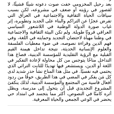
بعد رحيل المخزومي خفت صوت دعوته شيئًا فشيئًا، لا
لقصور في رؤيته أو ضعف في مشروعه، لكن بسبب
سياقات الحياة الثقافية والاجتماعية في العراق التي
تفرض عجزًا عن التراكم والبناء على الجديد وتطويره، إثر
غياب صورة الدولة الوطنية في اللاشعور السياسي
العراقي قرونًا طويلة. ولم تكن البيئة الثقافية والاجتماعية
في وطننا مهيأة لاحتضان التجديد وحمايته في اللغة، وفي
فهم الدين وقراءة نصوصه، في ضوء معطيات الفلسفة
والعلوم الإنسانية الحديثة، نتيجة تداخل هيمنة القيم
القبلية مع الرؤية التقليدية للمؤسسة الدينية، فصاغ هذا
التداخل مناخًا يتوجس من كل محاولة لإعادة التفكير في
اللغة أو الدين، ويستشعر فيها تهديدًا للثابت التراثي الذي
يحتمي فيه نفسيًا. في مثل هذا المناخ نشأ حذر شديد لدى
كل مَن يفكر في المضي في هذا الطريق، خوفًا من ردود
أفعال قاسية من المجتمع والمؤسسة الدينية، لذلك ينكفئ
المشروع التجديدي قبل أن يتحول إلى مدرسة، ويظل
أثره كامنًا في النصوص، أكثر مما يتجسد في امتداد حي
يحضر في الوعي الجمعي والحياة المعرفية.