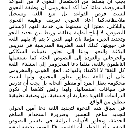
يجب أن ينطلقا من الاستعمال اللغوي لا من القواعد
المفروضة، تمامًا كما أكد المخزومي أن وظيفة النحوي
ليست فرض القواعد بل تتبع اللغة وتسجيل
ملاحظاته.كما أعاد الخولي تعريف وظيفة النحوي
والبلاغي، معتبرًا أن مهمتهما هي خدمة الفهم الإنساني
للنصوص، لا إنتاج أنظمة مغلقة، وربط بين تجديد النحو
وتجديد الدين، مؤمنًا بأن فهم الدين لا يتم إلا بفهم اللغة
في حيويتها. كذلك انتقد الطريقة المدرسية في تدريس
البلاغة والنحو، ودعا إلى تجاوز تقنينات السكاكي
والجرجاني والعودة إلى النصوص الحيّة كما يستعملها
الناطقون باللغة، مثلما دعا المخزومي إلى استفتاء "اللغة
كل اللغة" لا الاكتفاء بالقواعد. اتفق الخولي والمخزومي
على أن اللغة تتطور بتطور المجتمع، وأنها ليست
محكومة بعقل الفرد أو منطق النحاة، بل يجب أن تدرس
في سياقات استعمالها، ولهذا رفض كلاهما أن تكون
الدراسات اللغوية معيارية أو فلسفية، بل وصفية تطبيقية
تنطلق من الواقع.
في سياق هذه الدعوة لتجديد اللغة دعا أمين الخولي
لتجديد مناهج التفسير، وضرورة استخدام المناهج
الحديثة، وتجاوز الأدوات التراثية في تفسير النصوص
الدينية. رأى الخولي أن التفسير فنًا للفهم، يخضع لرؤية