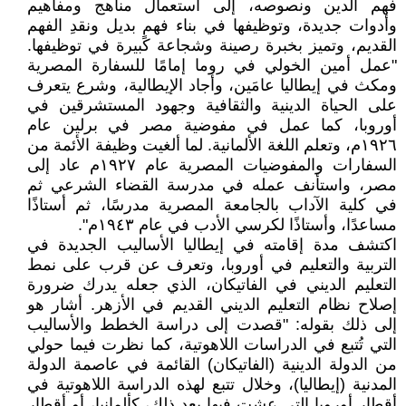
فهم الدين ونصوصه، إلى استعمال مناهج ومفاهيم
وأدوات جديدة، وتوظيفها في بناء فهمٍ بديل ونقدِ الفهم
القديم، وتميز بخبرة رصينة وشجاعة كبيرة في توظيفها.
"عمل أمين الخولي في روما إمامًا للسفارة المصرية
ومكث في إيطاليا عامَين، وأجاد الإيطالية، وشرع يتعرف
على الحياة الدينية والثقافية وجهود المستشرقين في
أوروبا، كما عمل في مفوضية مصر في برلين عام
١٩٢٦م، وتعلم اللغة الألمانية. لما ألغيت وظيفة الأئمة من
السفارات والمفوضيات المصرية عام ١٩٢٧م عاد إلى
مصر، واستأنف عمله في مدرسة القضاء الشرعي ثم
في كلية الآداب بالجامعة المصرية مدرسًا، ثم أستاذًا
مساعدًا، وأستاذًا لكرسي الأدب في عام ١٩٤٣م".
اكتشف مدة إقامته في إيطاليا الأساليب الجديدة في
التربية والتعليم في أوروبا، وتعرف عن قرب على نمط
التعليم الديني في الفاتيكان، الذي جعله يدرك ضرورة
إصلاح نظام التعليم الديني القديم في الأزهر. أشار هو
إلى ذلك بقوله: "قصدت إلى دراسة الخطط والأساليب
التي تُتبع في الدراسات اللاهوتية، كما نظرت فيما حولي
من الدولة الدينية (الفاتيكان) القائمة في عاصمة الدولة
المدنية (إيطاليا)، وخلال تتبع لهذه الدراسة اللاهوتية في
أقطار أوروبا التي عشت فيها بعد ذلك، كألمانيا، أو أقطار