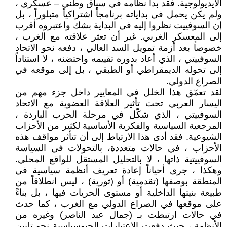
الأيديولوجية. فقد بدأ نظامه في سياق وطني – عسكري ،
ولم يكن يحمل في بداياته برنامجاً اشتراكياً متبلوراً ، بل
إن السوفييت نظروا إليه في البداية بشك واعتبروه أقرب
إلى المعسكر الغربي. غير أن تعثر علاقته مع الغرب ،
خصوصاً بعد أزمة تمويل السد العالي ، دفعه نحو الاتحاد
السوفييتي ، الذي أعاد بدوره تقييمه واحتضنه ، لا استناداً
إلى تحوله الديمقراطي أو الطبقي ، بل إلى موقعه في
الصراع الدولي.
لقد تعمّق هذا الخلل في المعايير داخل جزء مهم من
اليسار العربي تحت تأثير العلاقة العضوية مع الاتحاد
السوفييتي ، الذي شكّل في مرحلة الحرب الباردة ،
المرجعية السياسية والفكرية الأساسية لكثير من الأحزاب
الشيوعية. فقد أدى هذا الارتباط إلى أن تتأثر مواقف هذه
الأحزاب ، في حالات متعددة، بالتحولات في السياسة
السوفييتية ذاتها ، لا بالتحليل المستقل للواقع المحلي.
وهكذا ، جرى أحياناً إعادة تعريف أنظمة سياسية في
المنطقة بوصفها (تقدمية) أو (ثورية) ، ليس انطلاقاً من
طبيعة بنيتها الداخلية أو مستوى الحريات فيها ، بل بناءً
على موقعها في الصراع الدولي مع الغرب ، كما حدث
في حالات ارتبطت بـ (جمال عبد الناصر) وغيره من
الأنظمة ، حيث دفعت الاعتبارات الجيوسياسية نحو تليين