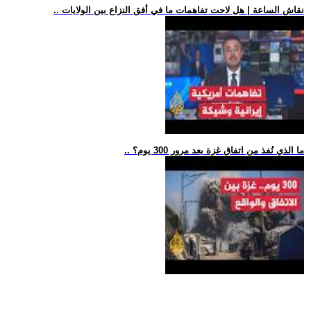
.. نقاش الساعة | هل لاحت تفاهمات ما في أفق النزاع بين الولايات
.. ما الذي نُفذ من اتفاق غزة بعد مرور 300 يوم؟