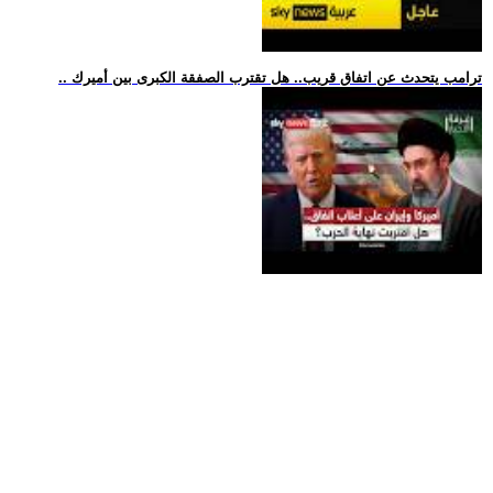
.. ترامب يتحدث عن اتفاق قريب.. هل تقترب الصفقة الكبرى بين أميرك