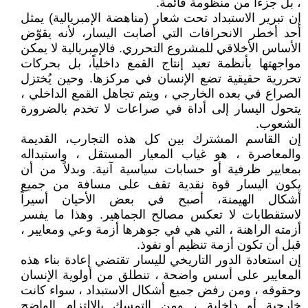
، بل جزءاً من منظومة قائمة.
إن تبرير الاستبداد تحت شعار (مناهضة الإمبريالية) يمثل
أحد أخطر الانحرافات التي أصابت اليسار، لأنه يقوّض
الأساس الأخلاقي للمشروع التحرري. فالإمبريالية لا يمكن
مواجهتها بأنظمة تعيد إنتاج القمع داخلياً، بل بحركات
تحررية حقيقية تضع الإنسان في مركزها. وحين يُختزل
الصراع في بعده الخارجي ، ويتم تجاهل القمع الداخلي ،
يتحول اليسار إلى أداة في صراعات لا تخدم بالضرورة
الشعوب.
إن القاسم المشترك بين كل هذه التجارب، القديمة
والمعاصرة ، هو غياب المعيار المستقل ، واستبداله
بمعايير ظرفية أو حسابات سياسية آنية. وبدلاً من أن
يكون اليسار قوة نقدية تقف على مسافة من جميع
أشكال الهيمنة، أصبح في بعض الأحيان أسيراً
لاستقطابات لا تعكس مصالح الجماهير. وهذا ما يفسر
أزمته الراهنة ، التي هي في جوهرها أزمة وعي ومعايير ،
قبل أن تكون أزمة تنظيم أو نفوذ.
إن استعادة الدور التاريخي لليسار تقتضي إعادة بناء هذه
المعايير على أسس واضحة ، تنطلق من أولوية الإنسان
وحقوقه ، ومن رفض جميع أشكال الاستبداد ، سواء كانت
خارجية أو داخلية ، ومن التمسك بالالتزام الواضح