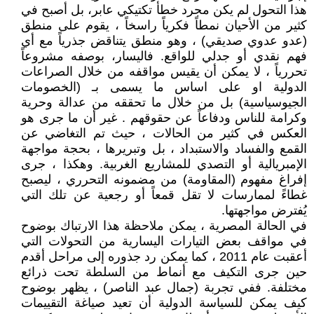
هذا التحول لم يكن مجرد خطأ تكتيكي عابر، بل أصبح في
كثير من الأحيان نمطاً فكرياً راسخاً ، يقوم على منطق
(عدو عدوي صديقي) ، وهو منطق يتناقض جذرياً مع أي
فهم نقدي أو جدلي للواقع. فاليسار، بوصفه مشروعاً
تحررياً ، لا يمكن أن يقيس مواقفه من خلال الصراعات
الدولية او على اساس ما يسمى بـ (الخصومات
الجيوسياسية) بل من خلال ما تحققه من عدالة وحرية
وكرامة للناس ودفاعاً عن حقوقهم . غير أن ما جرى هو
العكس في كثير من الحالات ، حيث تم التغاضي عن
القمع والفساد والاستبداد ، بل وتبريرها ، بحجة مواجهة
الإمبريالية أو التصدي للمشاريع الغربية. وهكذا ، جرى
إفراغ مفهوم (المقاومة) من مضمونه التحرري ، ليصبح
غطاءً لممارسات لا تقل قمعاً أو رجعية عن تلك التي
يُفترض مواجهتها.
في الحالة المصرية ، يمكن ملاحظة هذا الارتباك بوضوح
في مواقف بعض التيارات اليسارية من التحولات التي
أعقبت عام 2011 ، كما يمكن رد جذوره إلى مراحل أقدم
حين جرى التكيف مع أنماط من السلطة تحت ذرائع
مختلفة. ففي تجربة (جمال عبد الناصر) ، يظهر بوضوح
كيف يمكن للسياسة الدولية أن تعيد صياغة التقييمات