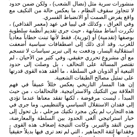
منشورات سرية مثل (نضال الشعب) ، ولكن ضمن حدود
لا تتجاوز سقوف النظام ، ما يعكس حالة من التكيف مع
واقع يفرض الصمت أو الانضباط القسري.
وفي العراق ، وكذلك في ليبيا في عهد (معمر القذافي) ،
تكررت أنماط مشابهة ، حيث جرى تقديم أنظمة سلطوية
بوصفها (تقدمية) أو (ثورية)، فقط لأنها تبنت خطاباً معادياً
للغرب. وقد أدى ذلك إلى اصطفافات سياسية أضعفت
استقلالية اليسار، ودفعت به إلى تبرير سياسات لا تنسجم
مع أي مشروع تحرري حقيقي. وفي كثير من الأحيان ، لم
تقتصر المسألة على التحالف ، بل وصلت إلى حدود
التبعية أو الذوبان في السلطة ، ما أفقد هذه القوى قدرتها
على تمثيل مصالح الطبقات الشعبية.
إن هذا المسار التاريخي يعكس خللاً عميقاً في فهم
العلاقة بين التكتيك والاستراتيجية. فالتحالفات ، من حيث
المبدأ ، ليست مرفوضة ، لكنها تفقد معناها عندما تؤدي
إلى فقدان الاستقلال السياسي والتنظيمي. وما جرى في
هذه التجارب لم يكن مجرد تكتيك مرحلي ، بل تحول إلى
خيار استراتيجي ألغى الحدود بين السلطة والمعارضة،
وبين النقد والتبرير. وكانت النتيجة إضعاف هذه القوى ،
وفقدانها لثقة الجماهير ، التي لم تعد ترى فيها بديلاً حقيقياً