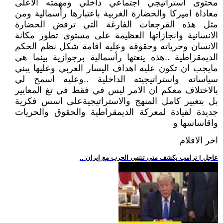
محتوى استراتيجي اجتماعي داخلي ومهمته الاعلى
معاداة اميركا والحضارة الغربية باعتبارها رأسمالية ومن
مثل هذه القرجعات الفارغة التي ترفض الحضارة
الانسانية وانجازاتها العظيمة على مستوى تطور مكانة
الانسان وحرياته وحقوقه وعليه اقامة شكل نظم الحكم
الديمقراطية ..هذه ينعتها رأسمالية برجوازية بينما هي
مايجب ان تكون عليه اهداف اليسار العربي وعليها يبني
سياساته واستراتيجيته الداخلية ..وعليه اسمح لي
بالاختلاف معكم ان الامر ليس في فقط في تغ المعايير
بل بتغيير كامل المنهج والاستراتيجيةعلى اسس فكرية
جديدة لقيادة لمعركة الديمقراطية والحقوق والحريات
واقاساسها و
اخر الافلام
.. عاجل | ترامب يكشف متى تنتهي الحرب مع إيران