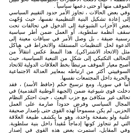
الموقف منها أو حتى دعمها سياسياً .
وفي بعض الحالات ، تجاوز الأمر حدود التقييم السياسي
إلى إعادة تشكيل البنية التنظيمية نفسها، حيث وُجّهت
بعض الأحزاب الشيوعية إلى الدخول في تحالفات تحت
سقف أنظمة سلطوية، أو العمل ضمن أطر سياسية
رسمية ضيقة ، بل وصل الأمر في سياقات معينة إلى
الدعوة لحل التنظيمات المستقلة والانخراط في هياكل
مثل (الاتحاد الاشتراكي). هذا النمط عكس انتقالاً من
التحالف التكتيكي إلى شكل من التبعية السياسية، حيث
أصبح معيار الموقف مرتبطاً بخط العلاقات الدولية للاتحاد
السوفييتي أكثر من ارتباطه بمعايير العدالة الاجتماعية
والحرية داخل المجتمعات نفسها.
أما في سوريا، ومع ترسيخ حكم (حافظ الأسد) ، فقد
دخلت قوى شيوعية ضمن (الجبهة الوطنية التقدمية) في
تحالف غير متكافئ مع حزب البعث ، حيث احتكر النظام
المجال السياسي وفرض حدوداً صارمة على العمل
الحزبي. لم يكن مسموحاً لهذه القوى حتى بإصدار صحيفة
علنية ولو بصفحة واحدة، وهو ما يكشف طبيعة العلاقة
التي لم تتجاوز كونها إدماجاً مُقيداً داخل بنية سلطوية.
وفي المقابل، استمرت بعض هذه القوى في إصدار