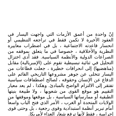
إنّ واحدة من أعمق الأزمات التي واجهت اليسار في
العقود الأخيرة لا تكمن فقط في تراجعه التنظيمي أو
انحسار قاعدته الاجتماعية ، بل في اضطراب معاييره
النظرية والأخلاقية ، خصوصا في ما يتعلق بموقفه من
الصراعات الدولية والأنظمة السياسية. فقد أدى اختزال
التحليل في ثنائية تبسيطية تقوم على (الإمبريالية) مقابل
(مناهضيها) إلى انحرافات خطيرة ، جعلت قطاعات من
اليسار تتخلى عن جوهر مشروعها التاريخي القائم على
الدفاع عن الإنسان وحقوقه ، لصالح اصطفافات سياسية
تفتقر إلى الالتزام الواضح بالمبادئ. وهكذا ، لم يعد معيار
التقييم هو موقع القوى من شعوبها ، ولا طبيعة بنيتها
الطبقية أو ممارساتها السياسية ، بل موقعها وموقفها من
الولايات المتحدة أو الغرب ، الأمر الذي فتح الباب واسعاً
أمام تبرير أنظمة استبدادية وقوى رجعية ، بل وحتى قوى
إجرامية ، فقط لأنها ترفع شعار العداء لأمريكا.