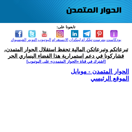
تابعونا على:
بودكاست
بنترست
تيلكرام
لينكدإن
الانستغرام
اليوتيوب
التويتر
الفيسبوك
تبرعاتكم وتبرعاتكن المالية تحفظ استقلال الحوار المتمدن،
فشاركونا في دعم استمرارية هذا الفضاء اليساري الحر
[اشترك في قناة ‫«الحوار المتمدن» على اليوتيوب]
الحوار المتمدن - موبايل
الموقع الرئيسي