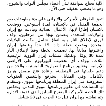
الآلية تحتاج لموافقة ثلثي أعضاء مجلس النواب والشيوخ،
وهو ما يصعب تحقيقه حتى الآن.
اتفق الطرفان الأميركي والإيراني على بدء مفاوضات يوم
الجمعة المقبل في باكستان، لمدة أسبوعين. ووضعت
باكستان إطارًا لإنهاء الأعمال العدائية وتبادلته مع إيران
والولايات المتحدة، يتضمن نهجًا من مرحلتين، وقف
فوري لإطلاق النار يليه اتفاق شامل. وكانت الولايات
المتحدة وضعت خطة ذات 15 بنداً رفضتها إيران
واعتبرتها مبالغاً بها. تضمنت الخطة وقفاً لإطلاق النار
لمدة 30 يومًا، وتفكيك منشآت إيران النووية الرئيسية
الثلاث، ووقف أي تخصيب لليورانيوم على الأراضي
الإيرانية، وتعليق برنامج الصواريخ الباليستية، والحد من
دعم حلفائها في المنطقة، وإعادة فتح مضيق هرمز
بالكامل. وفي المقابل، سترفع واشنطن العقوبات
المفروضة على إيران المتعلقة ببرنامجها النووي، وستقدم
لها المساعدة في تطوير برنامجها النووي المدني. وتعكس
تلك الخطة الأميركية المقترح السابق الذي قدمته الادارة
وتم نقاشه مع إيران قبل بدء الحرب في 28 شباط.