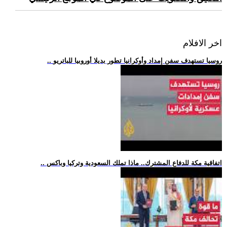
اخر الافلام
.. روسيا تستهدف سفن إمداد وأوكرانيا تطور بديلا أوروبيا للباتريو
.. اتفاقية مكة للدفاع المشترك.. ماذا تملك السعودية وتركيا وباكس