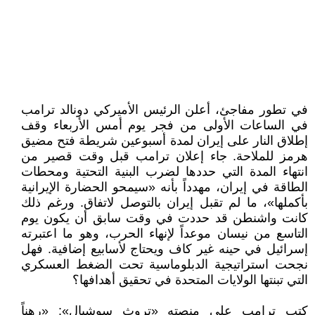
في تطور مفاجئ، أعلن الرئيس الأميركي دونالد ترامب
في الساعات الأولى من فجر يوم أمس الأربعاء وقف
إطلاق النار على إيران لمدة أسبوعين شريطة فتح مضيق
هرمز للملاحة. جاء إعلان ترامب قبل وقت قصير من
انتهاء المدة التي حددها لضرب البنية التحتية ومحطات
الطاقة في إيران، مهدداً بأنه «سيمحو الحضارة الإيرانية
بأكملها»، ما لم تقبل إيران بالتوصل لاتفاق. ورغم ذلك
كانت واشنطن قد حددت في وقت سابق أن يكون يوم
التاسع من نيسان موعداً لإنهاء الحرب، وهو ما اعتبرته
إسرائيل في حينه غير كاف ويحتاج لأسابيع إضافية. فهل
نجحت استراتيجية الدبلوماسية تحت الضغط العسكري
التي تبنتها الولايات المتحدة في تحقيق أهدافها؟
كتب ترامب على منصته «تروث سوشيال»: «رهناً