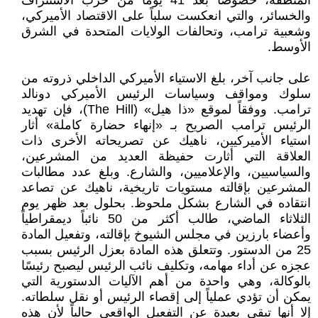
المنطقة، خصوصاً بعد 41 يوماً من حرب الاستنزاف
والخسائر، والتي انعكست سلباً على الاقتصاد الأميركي،
وشعبية ترامب، وتحالفات الولايات المتحدة في الشرق
الأوسط.
على جانب آخر، بلغ الاستياء الأميركي الداخلي ذروته من
سلوك ومواقف وسياسات الرئيس الأميركي دونالد
ترامب. ووفقاً لموقع «ذا هيل» (The Hill)، فإن تهديد
الرئيس ترامب الصريح بـ «إنهاء حضارة كاملة» أثار
استياء الأميركيين، ناهيك عن تصريحاته الأخرى ذات
العلاقة التي أثارت حفيظة العديد من المشرعين،
والسياسيين، والإعلاميين، والشارع. وبلغ عدد مطالبات
المشرعين بإقالته مستويات تاريخية، ناهيك عن تصاعد
انتقاده في الشارع بشكل ملحوظ. بحلول بعد ظهر يوم
الثلاثاء الماضي، طالب أكثر من 50 نائباً ديمقراطياً
وأعضاء بارزين في مجلس الشيوخ بإقالته، وتفعيل المادة
25 من الدستور. وتتعلق هذه المادة بعزل الرئيس بسبب
عجزه عن أداء مهامه، وتكليف نائب الرئيس ليصبح رئيسًا
بالوكالة، وهي واحدة من أهم الآليات الدستورية التي
يمكن أن تؤدي عملياً إلى إقصاء الرئيس أو نقل سلطاته.
إلا أنها تبقى بعيدة عن التفعيل الواقعي حالياً لأن هذه