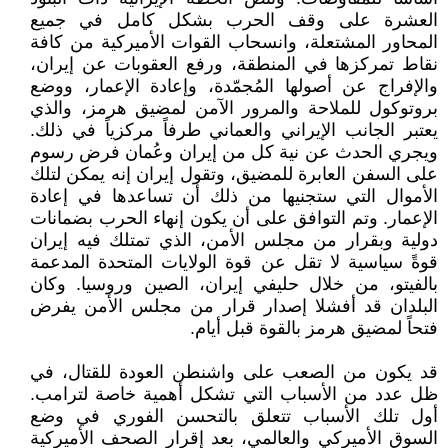
العشرة على وقف الحرب بشكل كامل في جميع
المحاور المشتعلة، وانسحاب القوات الأميركية من كافة
نقاط تمركزها في المنطقة، ورفع العقوبات عن إيران،
والإفراج عن أصولها المُجمّدة، وإعادة الإعمار، ووضع
بروتوكول للملاحة والمرور الآمن لمضيق هرمز، والذي
يعتبر الجانب الإيراني والعماني طرفاً مركزياً في ذلك.
ويجري الحدث عن نية كل من إيران وعُمان فرض رسوم
على السفن العابرة للمضيق، وتقول إيران إنه يمكن لتلك
الأموال التي ستجنيها من ذلك أن تساعدها في إعادة
الإعمار. وتم التوافق على أن يكون إنهاء الحرب بضمانات
دولية وبقرار من مجلس الأمن، الذي تمتلك فيه إيران
قوةً سياسية لا تقل عن قوة الولايات المتحدة المدعمة
بالفيتو، من خلال حليفي إيران، الصين وروسيا. وكان
البلدان قد أفشلا إصدار قرار من مجلس الأمن يفرض
فتحاً لمضيق هرمز بالقوة قبل أيام.
قد يكون من الصعب على واشنطن العودة للقتال، في
ظل عدد من الأسباب التي تشكل أهمية خاصة لترامب.
أول تلك الأسباب تتعلق بالتحسن الفوري في وضع
السوق الأميركي والعالمي، بعد إقرار الصحف الأميركية