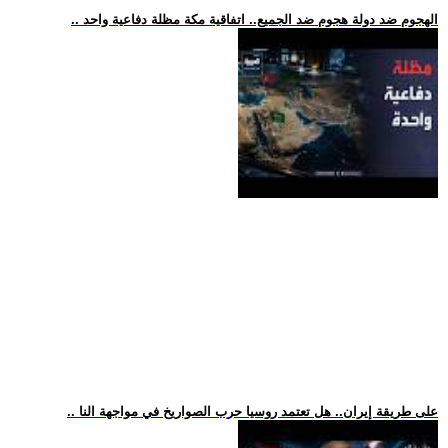
.. الهجوم ضد دولة هجوم ضد الجميع.. اتفاقية مكة مظلة دفاعية واحد
.. على طريقة إيران.. هل تعتمد روسيا حرب الصواريخ في مواجهة النا