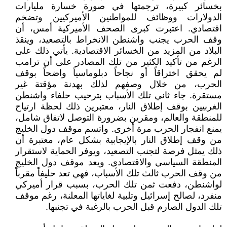
بخسائر كبيرة، ترجمتها في صورة خسارة مليارات
الدولارات ووظائف للمواطنين الأميركيين وتضخم
اقتصادي. اعتبرت كبرى الصحف الأميركية أمس، أن
وقف الحرب يجنب واشنطن الانخراط بالتصعيد، وينقذ
البلاد من المزيد من الخسائر الاقتصادية. يأتي ذلك على
الرغم من تأكيد الكثير من تلك المصادر على أن ترامب
لم يحقق اختراقاً أو نجاحاً دبلوماسياً واضحاً بوقف
الحرب، من خلال وصفهم لذلك بهدنة مؤقتة غير
مستقرة. جاء ثاني تلك الأسباب بترحيب حلفاء واشنطن
الغربيين بوقف إطلاق النار، معتبرين ذلك لحظة ارتياح
للمنطقة والعالم، ومقرين بضرورة التوصل لاتفاق شامل،
يمنع انفجار الحرب مرة أخرى. واتسم موقف دول الخليج
من وقف إطلاق النار بالإيجابية بشكل عام، معتبرة أن
ذلك يمثل فرصة لتجنب التصعيد، ويوفر الحماية لاستقرار
المنطقة السياسي والاقتصادي. ويعد موقف دول الخليج
من وقف الحرب ثالث تلك الأسباب، فهي تعد حليفاً مقرباً
لواشنطن، دفعت ثمن تلك الحرب، بسبب قرار أميركي
منفرد، لصالح إسرائيل وتلبية لغاياتها المعلنة، رغم موقف
تلك الدول الصارم قبل الحرب بالرغبة في تجنبها.