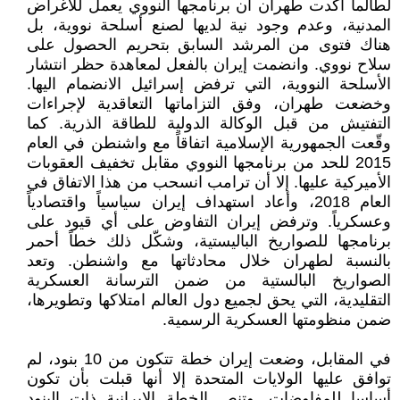
لطالما أكدت طهران أن برنامجها النووي يعمل للأغراض
المدنية، وعدم وجود نية لديها لصنع أسلحة نووية، بل
هناك فتوى من المرشد السابق بتحريم الحصول على
سلاح نووي. وانضمت إيران بالفعل لمعاهدة حظر انتشار
الأسلحة النووية، التي ترفض إسرائيل الانضمام اليها.
وخضعت طهران، وفق التزاماتها التعاقدية لإجراءات
التفتيش من قبل الوكالة الدولية للطاقة الذرية. كما
وقّعت الجمهورية الإسلامية اتفاقاً مع واشنطن في العام
2015 للحد من برنامجها النووي مقابل تخفيف العقوبات
الأميركية عليها. إلا أن ترامب انسحب من هذا الاتفاق في
العام 2018، وأعاد استهداف إيران سياسياً واقتصادياً
وعسكرياً. وترفض إيران التفاوض على أي قيود على
برنامجها للصواريخ الباليستية، وشكّل ذلك خطاً أحمر
بالنسبة لطهران خلال محادثاتها مع واشنطن. وتعد
الصواريخ البالستية من ضمن الترسانة العسكرية
التقليدية، التي يحق لجميع دول العالم امتلاكها وتطويرها،
ضمن منظومتها العسكرية الرسمية.
في المقابل، وضعت إيران خطة تتكون من 10 بنود، لم
توافق عليها الولايات المتحدة إلا أنها قبلت بأن تكون
أساسا للمفاوضات. وتنص الخطة الإيرانية ذات البنود