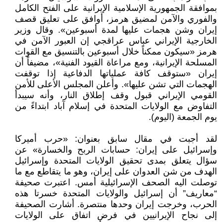
بموافقة الجمهورية الإسلامية الإيرانية على الفتح الكامل
والفوري والآمن لمضيق هرمز، أوافق على تعليق قصف
إيران وشن هجمات عليها لمدة أسبوعين». وقال وزير
الخارجية الإيراني عباس عراقجي إن العبور الآمن في
هرمز «سيكون ممكناً خلال أسبوعين بالتنسيق مع القوات
المسلحة الإيرانية، ومع مراعاة القيود الفنية»، مضيفاً أن
إيران «ستوقف كافة عملياتها الدفاعية إذا توقفت
الهجمات التي تشن عليها». وأعلن المجلس الأعلى للأمن
القومي الإيراني قبول وقف إطلاق النار، وأنه سيبدأ
التفاوض مع الولايات المتحدة في إسلام آباد ابتداءً من
يوم الجمعة (اليوم).
لقد أجبت في مقال سابق بعنوان: «حرب أميركا
وإسرائيل على إيران: حسابات الربح والخسارة» عن
سؤال يتعلق بمدى تحقيق الولايات المتحدة وإسرائيل
الهدف من شن العدوان على إيران، وهو ما يتقاطع مع ما
توصلت اليه الصحف الإسرائيلية أمس. اعتبرت صحيفة
“معاريف” أن إسرائيل والولايات المتحدة خسرتا هذه
الحرب، وخرجت إيران وحدها منتصرة. أشارت الصحيفة
إلى نجاح الإيرانيين في فرض اتفاق على الولايات