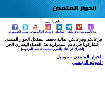
تابعونا على:
بودكاست
بنترست
تيلكرام
لينكدإن
الانستغرام
اليوتيوب
التويتر
الفيسبوك
تبرعاتكم وتبرعاتكن المالية تحفظ استقلال الحوار المتمدن،
فشاركونا في دعم استمرارية هذا الفضاء اليساري الحر
[اشترك في قناة ‫«الحوار المتمدن» على اليوتيوب]
الحوار المتمدن - موبايل
الموقع الرئيسي