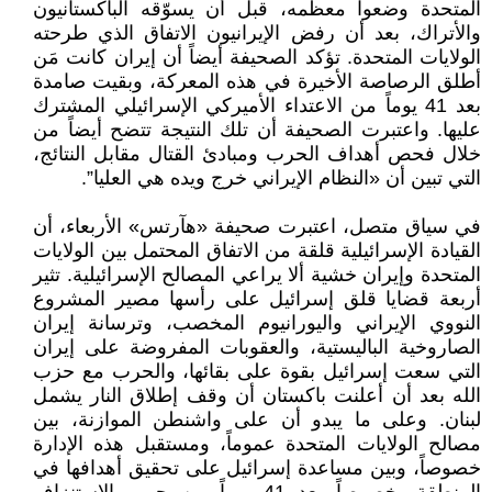
المتحدة وضعوا معظمه، قبل أن يسوّقه الباكستانيون
والأتراك، بعد أن رفض الإيرانيون الاتفاق الذي طرحته
الولايات المتحدة. تؤكد الصحيفة أيضاً أن إيران كانت مَن
أطلق الرصاصة الأخيرة في هذه المعركة، وبقيت صامدة
بعد 41 يوماً من الاعتداء الأميركي الإسرائيلي المشترك
عليها. واعتبرت الصحيفة أن تلك النتيجة تتضح أيضاً من
خلال فحص أهداف الحرب ومبادئ القتال مقابل النتائج،
التي تبين أن «النظام الإيراني خرج ويده هي العليا”.
في سياق متصل، اعتبرت صحيفة «هآرتس» الأربعاء، أن
القيادة الإسرائيلية قلقة من الاتفاق المحتمل بين الولايات
المتحدة وإيران خشية ألا يراعي المصالح الإسرائيلية. تثير
أربعة قضايا قلق إسرائيل على رأسها مصير المشروع
النووي الإيراني واليورانيوم المخصب، وترسانة إيران
الصاروخية الباليستية، والعقوبات المفروضة على إيران
التي سعت إسرائيل بقوة على بقائها، والحرب مع حزب
الله بعد أن أعلنت باكستان أن وقف إطلاق النار يشمل
لبنان. وعلى ما يبدو أن على واشنطن الموازنة، بين
مصالح الولايات المتحدة عموماً، ومستقبل هذه الإدارة
خصوصاً، وبين مساعدة إسرائيل على تحقيق أهدافها في