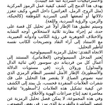
والاستراتيجيات السردية كما عند جينيت).
يهدف هذا الدمج إلى كشف كيفية عمل الرموز المركزية
(مثل الروح، الرمل، العرائس) داخل النص، وكيف تتعزز
دلالاتها أو تُضعفها البنى السردية المُوظَّفة (كالحبكة،
والزمن، والرؤية السردية، واللغة).
وسيتم تطبيق هذا الإطار أولاً عبر تحليل كل قصة على
حدة، ثم إجراء مقارنة ثلاثية لاستخلاص أوجه التشابه
والاختلاف الجوهرية في رؤية الكاتب وأدواته التعبيرية،
مع الاستناد إلى آراء النقاد وتصريحات الكاتب نفسه
لتأطير التحليل.
الاتجاه النقدي: تحليل الرمزية السيميولوجية
يُعتبر المدخل السيميولوجي (العلاماتي)، المستند إلى
أعمال كل من فرديناند دي سوسور (في ثنائية الدال
والمدلول) ورولان بارت (في مستويات الدلالة
والأسطورة)، الإطار الأمثل لتفسير النظام الرمزي الذي
تبنيه نصوص الصباغ. لا يقتصر هذا التحليل على فك
شفرات العلامات المنفردة فحسب، بل يمتد إلى الكشف
عن كيفية تشكيل هذه العلامات لـ"أسطورة" ثقافية
معاصرة تعيد إنتاج صراعات الهوية والأخلاق.
وفي هذه المجموعة، لا يمكن فصل تحليل الرمزية عن
عنصر المباشرة والتقريرية الذي يبرز في بعض النصوص،