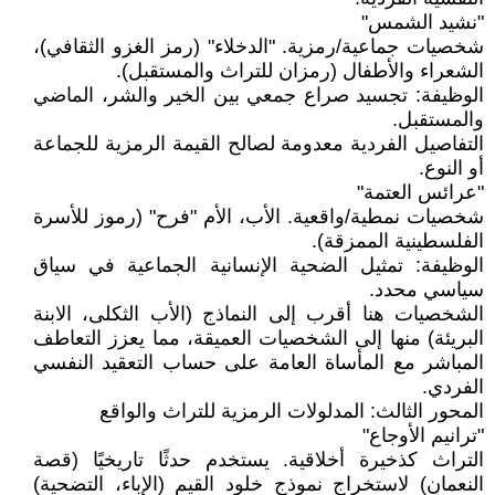
"نشيد الشمس"
شخصيات جماعية/رمزية. "الدخلاء" (رمز الغزو الثقافي)،
الشعراء والأطفال (رمزان للتراث والمستقبل).
الوظيفة: تجسيد صراع جمعي بين الخير والشر، الماضي
والمستقبل.
التفاصيل الفردية معدومة لصالح القيمة الرمزية للجماعة
أو النوع.
"عرائس العتمة"
شخصيات نمطية/واقعية. الأب، الأم "فرح" (رموز للأسرة
الفلسطينية الممزقة).
الوظيفة: تمثيل الضحية الإنسانية الجماعية في سياق
سياسي محدد.
الشخصيات هنا أقرب إلى النماذج (الأب الثكلى، الابنة
البريئة) منها إلى الشخصيات العميقة، مما يعزز التعاطف
المباشر مع المأساة العامة على حساب التعقيد النفسي
الفردي.
المحور الثالث: المدلولات الرمزية للتراث والواقع
"ترانيم الأوجاع"
التراث كذخيرة أخلاقية. يستخدم حدثًا تاريخيًا (قصة
النعمان) لاستخراج نموذج خلود القيم (الإباء، التضحية)