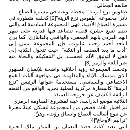
طابعه الجمالي.
طقوس نزع الزينة": محطة نوعية في مسيرة الصباغ
تأتي مجموعة "طقوس نزع الزينة"[2] كحلقة متطورة في
مسيرة الصباغ الأدبية، فهي المجموعة السادسة له والتي
تضم تسع عشرة قصة، تتصاعد فيها قدرته على صهر
الهم الفردي بالهم الجمعي، والواقعي بالفانتازي. كما يرى
الناقد أحمد رجب شلتوت، فإن المجموعة تنتمي إلى
"أدب ما بعد الصدمة أو النكبة"، حيث تتحول الكتابة إلى
فعل لا لتوثيق الألم فحسب، بل "لتتفكيكه والنجاة منه
عبر اللغة والرمز"[3].
وتجسد المجموعة رؤية أخلاقية واضحة للإنسان المقهور
الذي يتمسك بالإباء والمقاومة في مواجهة آليات القمع
الاجتماعي والسياسي، مستخدمةً عنوانها الرئيس "نزع
الزينة" كاستعارة مركزية لعملية تجريد الواقع من أقنعته
الزائفة للكشف عن جروحه العميقة.
الثلاثية موضع الدراسة: عينة لمشروع المقاومة الرمزي
تم اختيار ثلاث قصص من المجموعة لتشكل عينةً معبرةً
عن تنوع أساليب الصباغ واتساق رؤيته، وهنَّ:
"ترانيم الأوجاع"[4]
التي تعيد كتابة قصة النعمان بن المنذر ملك الحيرة