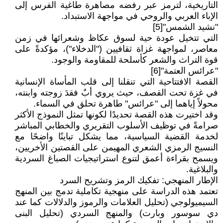
التاريخية، لترمز عبر رفضه مصاهرة طاغية الفرس إلى
الإباء العربي والروحي في مواجهة الاستبداد.
"نشيد الشمس"[5]
التي تتخيل عودة حية لسوق عكاظ وشعرائها في زمن
معاصر، لمواجهة غزاة ثقافيين ("الدخلاء")، مؤكدةً على
قوة التراث والشعر كأسلحة للمقاومة والوجود.
"عرائس العتمة"[6]
القصة الافتتاحية التي تنقلنا إلى قلب المأساة الإنسانية
في غزة تحت القصف، حيث يروي أبٌ فقدَ زوجته وابنته،
محولاً إياهما إلى "عرائس" طاهرة تحلق في السماء.
وقد اختيرت هذه القصة تحديدًا لكونها تمثل النموذج الأكثر
صرامةً في توظيف الأسلوب التقريري والخطابي المباشر
لخدمة القضية السياسية، مما يشكل تباينًا واضحًا مع
النسيج الرمزي الشعري المهيمن على القصتين الأخريين،
ويسمح بقراءة أعمق لتنوع استراتيجيات الصباغ السردية
والبلاغية.
الإطار المنهجي: تفكيك الرمز وتشريح السرد
تعتمد هذه الدراسة على منهجية تكاملية تدمج بين المنهج
السيميولوجي (تحليل العلامات والرموز والدلالات كما عند
دي سوسور وبارت) والمنهج السردي (تحليل البنى