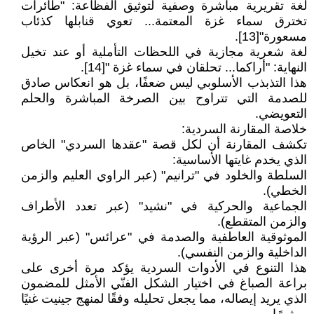
لغة تقريرية مباشرة وصفية لتوثيق الفظاعة: "طائرات
تخترق سماء غزة المعتمة... تعوي قنابلها كذئاب
مسعورة"[13].
لغة شعرية مجازية في اللحظات التأملية أو عند تخيل
النهاية: "أراكما... تحلقان في سماء غزة "[14].
هذا التذبذب الأسلوبي ليس ضعفًا، بل هو انعكاس صادق
للصدمة التي تتراوح بين الصرخة المباشرة والحلم
التعويضي.
خلاصة المقارنة السردية:
تكشف المقارنة أن لكل قصة "عقدها السردي" الخاص
الذي يخدم غايتها الأساسية:
السلطة والخلود في "ترانيم" (عبر الراوي العليم والزمن
الخطي).
الجماعية والحركية في "نشيد" (عبر تعدد الأطراف
والزمن المتقطع).
الموثوقية العاطفية والصدمة في "عرائس" (عبر الرؤية
الداخلية والزمن النفسي).
هذا التنوع في الأدوات السردية يؤكد مرة أخرى على
براعة الصباغ في اختيار الشكل الفنّي الأمثل للمضمون
الذي يريد إيصاله، مما يجعل تحليله وفقًا لمنهج جينيت غنيًا