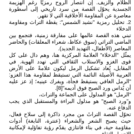
الظلام والزيف. إن انتصار الروح رمزيًا رغم الهزيمة
الجسدية يحوّل القصة من سرد تاريخي إلى أسطورة
معاصرة عن المقاومة الأخلاقية التي لا تقهر.
2. تحليل رمزية "نشيد الشمس": يقظة التراث ومقاومة
الدخلاء
تبني هذه القصة عالمها على مفارقة زمنية، فتجمع بين
الماضي التراثي (سوق عكاظ، شعراء المعلقات) والحاضر
المعاصر (الأطفال، التهديد الجديد).
يمثّل "الدخلاء" العلامةَ المركزية هنا، وهم دال على كل
قوى الغزو والاستلاب الثقافي التي تهدد الهوية. في
المقابل، يُعاد تشكيل الرمل ليكون علامةً على الأرض
العربية الأصيلة النائمة التي تستيقظ لمقاومة هذا الغزو:
"الرمل الغافي يستيقظ فجأة، ويفرك عينيه؛ إذ عز عليه
أن يُداس ورد الصبح فوق أديمه"[8].
"الرمل" هو المدلول على الجماعة والتراث،
و"ورد الصبح" هو مدلول البراءة والمستقبل الذي يجب
الدفاع عنه.
تحوّل القصة التراثَ من مجرد ذاكرة إلى سلاح فعال،
حيث يصبح الشعر والشعراء (عنترة، النابغة) أدوات
مقاوَمة حية، في بناء فانتازي يقدّم رؤية تفاؤلية لإمكانية