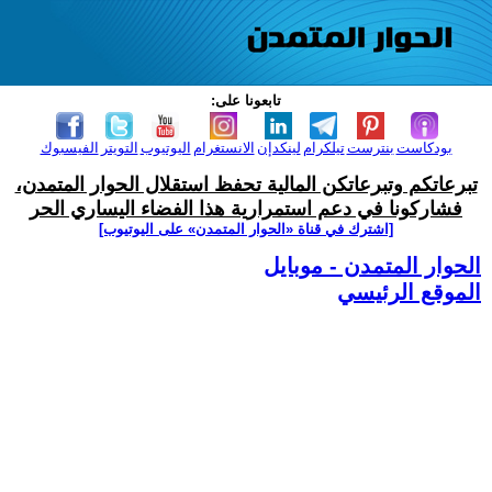
تابعونا على:
بودكاست
بنترست
تيلكرام
لينكدإن
الانستغرام
اليوتيوب
التويتر
الفيسبوك
تبرعاتكم وتبرعاتكن المالية تحفظ استقلال الحوار المتمدن،
فشاركونا في دعم استمرارية هذا الفضاء اليساري الحر
[اشترك في قناة ‫«الحوار المتمدن» على اليوتيوب]
الحوار المتمدن - موبايل
الموقع الرئيسي