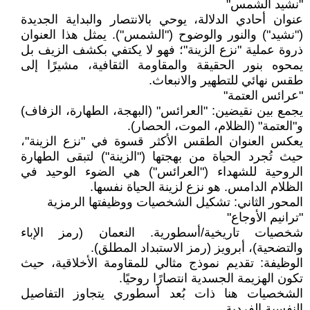
"نشيد الشمس"
عنوان أحادي الدلالة، يوحي بالانتصار والبداية الجديدة
("نشيد") والنور والوضوح ("الشمس"). يمثل هذا العنوان
ذروة عملية "نزع الزينة"؛ فهو لا يكتفي بكشف الزيف بل
يمحوه بنور الحقيقة والمقاومة الثقافية، مشيرًا إلى
طقس نهائي للتطهير والانبعاث.
"عرائس العتمة"
يجمع بين نقيضين: "العرائس" (البهجة، الطهارة، الزفاف)
و"العتمة" (الظلام، الموت، الحصار).
يعكس العنوان الطقس الأكثر قسوة في "نزع الزينة"،
حيث تُجرد الحياة من بهجتها ("الزينة") لتبقى الطهارة
الروحية للشهداء ("العرائس") هي الضوء الوحيد في
الظلام الدامس. هو نزع لزينة الحياة نفسها.
المحور الثاني: تشكيل الشخصيات ووظيفتها الرمزية
"ترانيم الأوجاع"
شخصيات تاريخية/أسطورية. النعمان (رمز الإباء
والتضحية)، أبرويز (رمز الاستبداد المطلق).
الوظيفة: تقديم نموذج مثالي للمقاومة الأخلاقية، حيث
تكون الهزيمة الجسدية انتصارًا روحيًا.
الشخصيات هنا ذات بُعد أسطوري يتجاوز التفاصيل
النفسية الفردية.