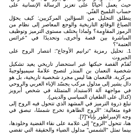
حيث يعمل أحيانًا على تعزيز الرسالة الإنسانية على
حساب التلميح الفنّي.
ينطلق التحليل من السؤالين المركزيين: كيف يحوّل
الصباغ الوقائع التاريخية والوجع المعاصر إلى نظام من
الرموز المقاوِمة؟ ولماذا يختلف مستوى الترميز وتوظيف
المباشرة بين قصة وأخرى، وتحديدًا في "عرائس
العتمة"؟
1. تحليل رمزية "ترانيم الأوجاع": انتصار الروح على
الجبروت
تُقدّم القصة حبكتها عبر استحضار تاريخي يعيد تشكيل
شخصية النعمان بن المنذر لتصبح علامةً سيميولوجيةً
مركزية. فالنعمان هنا ليس مجرد شخصية تاريخية، بل هو
دال يشير إلى مدلول مركب يجسّد الإباء العربي والروحي
في مواجهة آلة الاستبداد المتمثلة في شخص أبرويز
(كدال على الطغيان السياسي والديني).
تبلغ ذروة الترميز في المشهد الذي تتحول فيه الروح إلى
قوة متعالية: "الروح الطاهرة تخرج شمسًا، تبصق في
وجه الإمبراطور بإباء"[7].
هنا، تتحول "الروح" إلى علامة على نقاء القضية وخلودها،
بينما تمثل "الشمس" مدلول الضياء والحقيقة التي تفضي