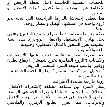
اللحظات النفسية الحاسمة (مثل لحظة الرفض أو
الإعدام) عبر الوصف، بينما تُختزل فترات الانتظار أو
السجن.
هذا يعطي إحساسًا بالدراما التراجيدية التي تتجه نحو
ذروة واحدة هي استشهاد البطل وانتصار روحه.
الحبكة
حبكة مترابطة مغلقة، تبدأ بصراع واضح (الرفض) وتنتهي
بحل نهائي (الاستشهاد والانتقال الروحي). هذه البنية
التقليدية تعزز الشعور باكتمال الأسطورة وخلودها.
اللغة والأسلوب
لغة شعرية مجازية عالية، تغلب عليها الاستعارات
والكنايات ("الروح الطاهرة تخرج شمسًا"). الإيقاع بطيء
ووقور، يناسب طبيعة السرد الملحمي التاريخي.
2. تحليل سرد "نشيد الشمس": إيقاع الملحمة الجماعية
الرؤية السردية
رؤية خارجية متعددة الأطراف.
ينتقل السرد بين مشاهد مختلفة (الشعراء، الأطفال،
الدخلاء)، مما يخلق إحساسًا بالصراع الجماعي الواسع.
الراوي لا يتعمق في نفسيات الأفراد، بل يرصد الأفعال
والحركات، مما يعزز الطابع الرمزي والملحمي