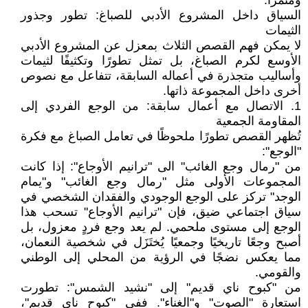
ومثمرًا.
السياق داخل المشروع الأدبي للصباغ: تطور وجذور
الثيمات
لا يمكن فهم القصص الثلاث بمعزل عن المشروع الأدبي
الأوسع لكرم الصباغ، بل تمثل تطورًا وتكثيفًا لثيمات
وأساليب متجذرة في أعماله السابقة، تتفاعل مع نصوص
أخرى داخل المجموعة ذاتها.
1. الاتصال مع أعمال سابقة: من الوجع الفردي إلى
المقاومة الجمعية
تُظهر القصص تطورًا ملحوظًا في تعامل الصباغ مع فكرة
"الوجع":
من "رمال وجع الغائب" الى "ترانيم الأوجاع": إذا كانت
المجموعات الأولى مثل "رمال وجع الغائب" و"يمام
الوجد" تركز على الوجع الوجودي والفقدان الشخصي في
سياق اجتماعي ضيق، فإن "ترانيم الأوجاع" تسحب هذا
الوجع إلى مستوى ملحمي. لم يعد وجع فردٍ معزول، بل
أصبح وجعًا تاريخيًا وجمعيًا يُختَزَل في شخصية النعمان،
مما يعكس نضجًا في الرؤية من المحلي إلى الوطني
والقومي.
من "كبوح ناي قديم" إلى "نشيد الشمس": تطورت
استعارة "الصوت" و"الغناء". ففي "كبوح ناي قديم"،