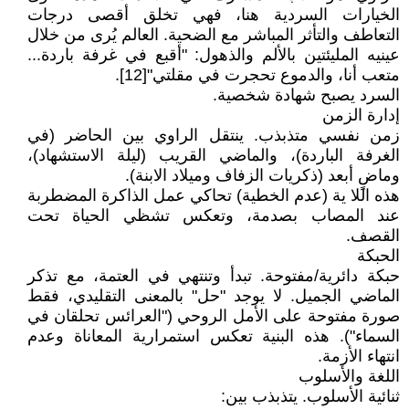
الخيارات السردية هنا، فهي تخلق أقصى درجات
التعاطف والتأثر المباشر مع الضحية. العالم يُرى من خلال
عينيه المليئتين بالألم والذهول: "أقبع في غرفة باردة...
متعب أنا، والدموع تحجرت في مقلتي"[12].
السرد يصبح شهادة شخصية.
إدارة الزمن
زمن نفسي متذبذب. ينتقل الراوي بين الحاضر (في
الغرفة الباردة)، والماضي القريب (ليلة الاستشهاد)،
وماضٍ أبعد (ذكريات الزفاف وميلاد الابنة).
هذه اللا ية (عدم الخطية) تحاكي عمل الذاكرة المضطربة
عند المصاب بصدمة، وتعكس تشظي الحياة تحت
القصف.
الحبكة
حبكة دائرية/مفتوحة. تبدأ وتنتهي في العتمة، مع تذكر
الماضي الجميل. لا يوجد "حل" بالمعنى التقليدي، فقط
صورة مفتوحة على الأمل الروحي ("العرائس تحلقان في
السماء"). هذه البنية تعكس استمرارية المعاناة وعدم
انتهاء الأزمة.
اللغة والأسلوب
ثنائية الأسلوب. يتذبذب بين: