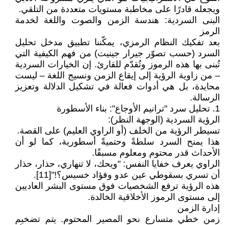
ويجعله قادرًا على مخاطبة مستويات متعددة من التلقي.
البنى السردية: هندسة الزمن والصوت واللغة لخدمة
الرمز
بعد تفكيك النظام الرمزي، يمكّننا تطبيق مدخل تحليل
السرد (حسب تصوّر جيرار جينيت) من فهم الكيفية التي
تُبنى بها هذه الرموز وتُقدّم للقارئ. إن الخيارات السردية
– من زاوية الرؤية إلى إيقاع الزمن ونسيج اللغة – ليست
محايدة، بل هي أدوات فعالة في تشكيل الدلالة وتعزيز
الرسالة.
1. تحليل سرد "ترانيم الأوجاع": بناء الأسطورة
الرؤية السردية (الوجهة النظر):
تسيطر الرؤية من الخلف (أو الراوي العليم) على القصة.
هذا يمنح السرد سلطةً وحتميةً أسطورية، كما لو أن
الأحداث قدر محتوم ومعلوم مسبقًا.
الراوي يعرف خفايا النفس: "ويحك، لا تنهاري، حذار، حذار
أن تسري بسقوطي عين عدو وفؤاد خسيس؟!"[11].
هذه الرؤية ترفع الشخصيات فوق مستوى البشر العاديين
إلى مستوى الرموز الأخلاقية الخالدة.
إدارة الزمن
زمن خطي متسارع نحو المصير المحتوم. يتم تضخيم