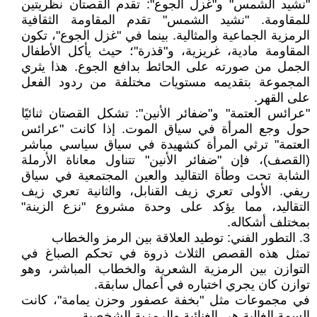
"نشيد الشمس" و"غزل الجوع": تقدم القصتان نظريتين
للمقاومة. "نشيد الشمس" تقدم المقاومة الثقافية
الرمزية الجماعية والمثالية. بينما في "غزل الجوع"، تكون
المقاومة مادية، غريزية، و"قذرة"؛ حيث يأكل الأطفال
الجمل من صورته على الحائط بدافع الجوع. هذا يثري
المجموعة بتقديمه مستويات مختلفة من ردود الفعل
على القهر.
"عرائس العتمة" و"ضفائر الأنين": تشكل القصتان ثنائيًا
حول وجع المرأة في سياق الموت. إذا كانت "عرائس
العتمة" ترثي المرأة كشهيدة في سياق سياسي مباشر
(القصف)، فإن "ضفائر الأنين" تتناول معاناة الأرملة
الشابة تحت وطأة التقاليد والعين المجتمعية في سياق
ريفي. الأولى تعري زيف القنابل، والثانية تعري زيف
التقاليد، مما يؤكد على وحدة مشروع "نزع الزينة"
بمختلف أشكاله.
3. التطور الفني: توطيد العلاقة بين الرمز والخطاب
تمثل هذه القصص الثلاث ذروة في تحكم الصباغ في
التوازن بين الرمزية الشعرية والخطاب المباشر، وهو
توازن كان يجري اختباره في أعمال سابقة.
في مجموعات مثل "بخفة عصفور وحزن يمامة"، كانت
السمة الغالبة هي الغنائية والرمزية الشخصية.