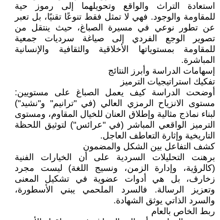
استعادة التراث والواقع وتحويلهما إلى رموز حية
للمقاومة والوجود. فهي لا تمثل فقط تنوعًا تقنيًا، بل تعبر
عن تطور نوعي في مسيرة الصباغ، حيث ينتقل من
تصوير الوجع الفردي إلى صياغة سرديات جمعية
للمقاومة بمستوياتها الأخلاقية والثقافية والإنسانية
المباشرة.
إسهامات الدراسة وأبرز النتائج
تفكيك استراتيجيات الترميز
أوضحت الدراسة كيف يعمل الصباغ على مستويين:
مستوى الانزياح الرمزي العالي (في "ترانيم" و"نشيد")
لبناء نماذج مثالية وإطلاق العنان للخيال المقاوم، ومستوى
الترميز الواقعي المباشر (في "عرائس") لتوثيق اللحظة
التاريخية وإثارة التعاطف العاجل.
كشف التفاعل بين الشكل والمضمون
برهنت التحليلات السردية على أن الخيارات الفنية
(كالرؤية، وإدارة الزمن، ونسيج اللغة) ليست مجرد
زخارف، بل هي أدوات عضوية في تشكيل المعنى
وتعزيز الرسالة. فالسرد الملحمي يبني الأسطورة،
والسرد الذاتي يوثق الشهادة.
ربط الخاص بالعام