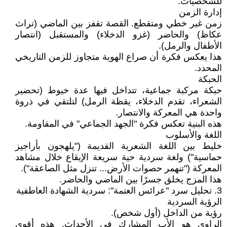
للشخصيات.
إدارة الزمن
زمن غير خطي ومتقطع. القصة تقفز بين الماضي (تراث
عكاظ) والحاضر (غزو الدخلاء) والمستقبل (انتصار
الأطفال والرمل).
هذا يعكس فكرة أن صراع الهوية متجاوز للزمن التاريخي
المحدد.
الحبكة
حبكة مركبة جماعية، تتداخل فيها عدة خيوط (تحضير
الشعراء، تقدم الدخلاء، يقظة الرمل) لتلتقي في ذروة
واحدة هي المعركة والانتصار.
هذه البنية تعكس فكرة "الجهد الجماعي" في المقاومة.
اللغة والأسلوب
خليط بين اللغة الشعرية القديمة ("يلهجون بأراجيز
حماسية") ولغة سردية حية سريعة الإيقاع خلال مشاهد
المعركة ("تنهمر حصوات الأرض... تنزل مثل الصاعقة").
هذا المزج يخلق جسرًا بين الماضي والحاضر.
3. تحليل سرد "عرائس العتمة": سردية الشهادة العاطفية
الرؤية السردية
رؤية من الداخل (أول شخص).
الراوي هو الأب المشارك في الأحداث. هذه أقوى