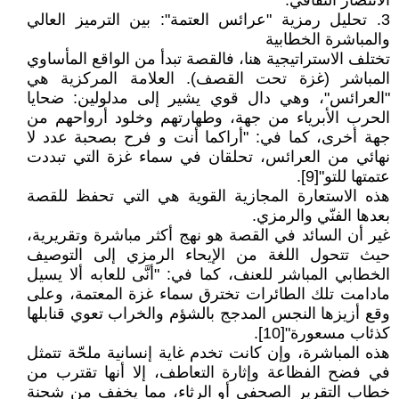
الانتصار الثقافي.
3. تحليل رمزية "عرائس العتمة": بين الترميز العالي
والمباشرة الخطابية
تختلف الاستراتيجية هنا، فالقصة تبدأ من الواقع المأساوي
المباشر (غزة تحت القصف). العلامة المركزية هي
"العرائس"، وهي دال قوي يشير إلى مدلولين: ضحايا
الحرب الأبرياء من جهة، وطهارتهم وخلود أرواحهم من
جهة أخرى، كما في: "أراكما أنت و فرح بصحبة عدد لا
نهائي من العرائس، تحلقان في سماء غزة التي تبددت
عتمتها للتو"[9].
هذه الاستعارة المجازية القوية هي التي تحفظ للقصة
بعدها الفنّي والرمزي.
غير أن السائد في القصة هو نهج أكثر مباشرة وتقريرية،
حيث تتحول اللغة من الإيحاء الرمزي إلى التوصيف
الخطابي المباشر للعنف، كما في: "أنَّى للعابه ألا يسيل
مادامت تلك الطائرات تخترق سماء غزة المعتمة، وعلى
وقع أزيزها النجس المدجج بالشؤم والخراب تعوي قنابلها
كذئاب مسعورة"[10].
هذه المباشرة، وإن كانت تخدم غاية إنسانية ملحّة تتمثل
في فضح الفظاعة وإثارة التعاطف، إلا أنها تقترب من
خطاب التقرير الصحفي أو الرثاء، مما يخفف من شحنة