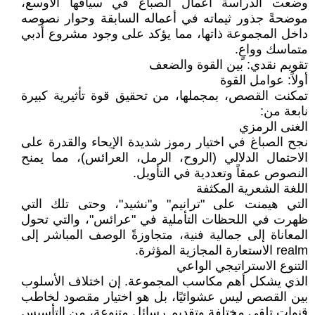
وضعت الدراسة أعمال الصباغ في سياقها الأوسع،
موضحةً جذور ثيماته في أعماله السابقة وحوار نصوصه
داخل المجموعة ذاتها، مما يؤكد على وجود مشروع أدبي
متماسك وواعٍ.
تقويم نقدي: بين القوة والضعف
أولاً: عوامل القوة
تمكنت القصص، بمجملها، من تحقيق قوة تأثيرية كبيرة
نابعة من:
الغنى الرمزي
نجح الصباغ في اختيار رموز شديدة الإيحاء والقدرة على
الاحتمال الدلالي (الروح، الرمل، العرائس)، مما يمنح
النصوص عمقاً وتعددية في التأويل.
اللغة الشعرية المكثفة
التي هيمنت على "ترانيم" و"نشيد"، وحتى تلك التي
ظهرت في اللحظات التأملية في "عرائس"، والتي تحول
المعاناة إلى جمالية فنية، متجاوزةً الوصف المباشر إلى
realm الاستعارة المجازية المؤثرة.
التنوع الاستراتيجي الواعي
الذي يشكل أهم مكاسب المجموعة. إن اختلاف الأسلوب
بين القصص ليس عشوائيًا، بل هو اختيار مقصود لخاطب
قنوات تلقي مختلفة وتقديم رسائل متنوعة، من التأسيس