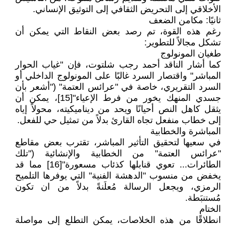
الأخلاقي إلى التحريض الثقافي إلى التوثيق الإنساني.
ثانيًا: مكامن الضعف
رغم هذه القوة، تم رصد بعض النقاط التي يمكن أن
تشكل مجالاً للتطوير:
طغيان المونولوج
كما أشار الناقد أحمد رجب شلتوت، فإن "غياب الحوار
المباشر" واقتصار السرد غالبًا على المونولوج الداخلي أو
السرد التقريري، خاصة في "عرائس العتمة" ("أشعر بأن
جسدي المنهك يخور من فرط الإعياء"[15]، يمكن أن
يثقل كاهل النص أحيانًا ويحد من ديناميكيته، محولاً إياه
إلى خطاب منفعل تجاه القارئ بدلاً من تمثيل حي للفعل.
المباشرة والخطابية
في سعيها لتحقيق التأثير المباشر، تقترب بعض مقاطع
"عرائس العتمة" من الخطابية والإنشائية ("تلك
الطائرات... تعوي قنابلها كذئاب مسعورة"[16] مما قد
يخفض من منسوب "الدهشة الفنية" التي يوفرها التلميح
الرمزي، ويجعل الرسالة مُعلَنةً بدلاً من ان تكون
مُستنبَطة.
الختام
انطلاقًا من هذه الخلاصات، يمكن التطلع إلى مواصلة