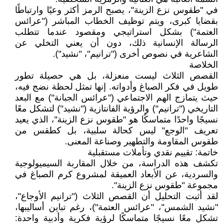
في "طقوس نزع الزينة"، يصبح الرمز أكثر وعيًا وارتباطًا
بقضايا كبرى، ويتم توظيف الخطاب المباشر ("عرائس
العتمة") بشكل استراتيجي ومقصود عندما تتطلب
الرسالة الإنسانية ذلك، دون أن يعني التخلي عن
الشاعرية في نصوص أخرى ("ترانيم"، "نشيد").
الخلاصة
القصص الثلاث ليست منعزلة، بل هي حصيلة تطور
طويل في فكر الصباغ وأدواته. إنها تمثل لحظة نضج فيه،
حيث يتمازج الهم الاجتماعي ("عرائس الجبانة") مع البعد
التاريخي ("ترانيم") والرؤية الفانتازية ("نشيد") لتشكل معًا
نسيجًا واحدًا متماسكًا هو "طقوس نزع الزينة"، الذي يعيد
تعريف "الوجع" ليس كحالة سلبية، بل كطقس من
طقوس المقاومة والتطهير وصناعة المعنى.
خاتمة: تقييم نقدي وتأملات مستقبلية
تكشف هذه الدراسة، من خلال المقاربة السيميولوجية
والسردية، عن الأبعاد العميقة لمشروع كرم الصباغ في
مجموعة "طقوس نزع الزينة".
لقد أثبت التحليل أن القصص الثلاث ("ترانيم الأوجاع"،
"نشيد الشمس"، "عرائس العتمة")، رغم تباين أساليبها،
تشكل معًا نسيجًا متماسكًا لرؤية فكرية وأدبية واحدة: