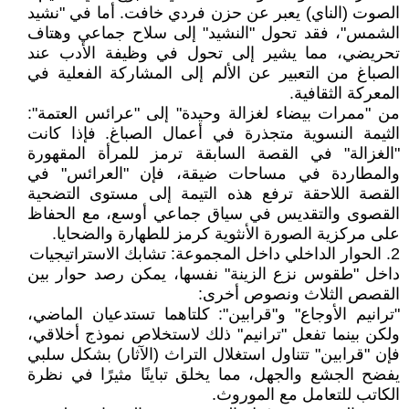
الصوت (الناي) يعبر عن حزن فردي خافت. أما في "نشيد
الشمس"، فقد تحول "النشيد" إلى سلاح جماعي وهتاف
تحريضي، مما يشير إلى تحول في وظيفة الأدب عند
الصباغ من التعبير عن الألم إلى المشاركة الفعلية في
المعركة الثقافية.
من "ممرات بيضاء لغزالة وحيدة" إلى "عرائس العتمة":
الثيمة النسوية متجذرة في أعمال الصباغ. فإذا كانت
"الغزالة" في القصة السابقة ترمز للمرأة المقهورة
والمطاردة في مساحات ضيقة، فإن "العرائس" في
القصة اللاحقة ترفع هذه التيمة إلى مستوى التضحية
القصوى والتقديس في سياق جماعي أوسع، مع الحفاظ
على مركزية الصورة الأنثوية كرمز للطهارة والضحايا.
2. الحوار الداخلي داخل المجموعة: تشابك الاستراتيجيات
داخل "طقوس نزع الزينة" نفسها، يمكن رصد حوار بين
القصص الثلاث ونصوص أخرى:
"ترانيم الأوجاع" و"قرابين": كلتاهما تستدعيان الماضي،
ولكن بينما تفعل "ترانيم" ذلك لاستخلاص نموذج أخلاقي،
فإن "قرابين" تتناول استغلال التراث (الآثار) بشكل سلبي
يفضح الجشع والجهل، مما يخلق تباينًا مثيرًا في نظرة
الكاتب للتعامل مع الموروث.