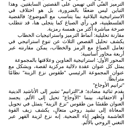
الترميز الفنّي التي تهيمن على القصتين السابقتين. وهذا
التباين ليس ضعفًا بالضرورة، بل هو اختلاف في
الاستراتيجية البلاغية بما يتناسب مع الموضوع؛ فالقضية
الفلسطينية، في رأي الصباغ كما يتجلى هنا، قد تتطلب
صرخة مباشرة أكثر من همسة رمزية.
مقارنة تحليلية: أنماط الترميز واستراتيجيات الخطاب
يكشف تحليل القصص الثلاث عن تنوع استراتيجي في
تعامل الصباغ مع الرمز والخطاب، يمكن مقارنته عبر
أربعة محاور أساسية:
المحور الأول: استراتيجية العناوين وعلاقتها بالمجموعة
يمثل كل عنوان عقدة دلالية مركزية لقصة، ويشكل مع
عنوان المجموعة الرئيسي "طقوس نزع الزينة" نظامًا
مترابطًا.
"ترانيم الأوجاع"
يقدم ثنائية مضادة؛ فـ"الترانيم" تشير إلى الأناشيد الدينية
أو الاحتفائية، بينما "الأوجاع" تحيل إلى الألم. يجسد
العنوان طقسًا من طقوس "نزع الزينة" يتمثل في تحويل
المعاناة إلى نشيد روحي متعالٍ، يكشف زيف القوة
الغاشمة ويُظهر إباء الضحية. إنه نزع لزينة القهر عبر
التغني الروحي بالألم.