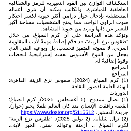
استكشاف التوازن بين القوة التعبيرية للرمز والشفافية
العاطفية للمباشرة. والكاتب يمكنه أن يثري أعماله
المستقبلية بإدخال حوار درامي أكثر حيوية لكسْر احتكار
صوت الراوي الواحد، مما يمنح الشخصيات مساحة أكبر
للتعبير عن ذاتها ويزيد من حيوية المشاهد.
وتؤكد هذه الدراسة على أن كرم الصباغ، من خلال
"طقوس نزع الزينة"، قد قدّم إضافةً مهمةً لأدب المقاومة
العربي، لا بصوته المتميز فحسب، بل وبوعيه الفني الذي
يجعل من التنوع الأسلوبي نفسه إستراتيجيةً للخطاب
وقوةً إضافيةً له.
المراجع
المراجع
(1) كرم الصباغ. (2024). طقوس نزع الزينة. القاهرة:
الهيئة العامة لقصور الثقافة.
الدوريات
(1) نضال ممدوح. (5 أغسطس, 2025). كرم الصباغ:
القصة رافقت الإنسان منذ كان العالم طفلًا يحبو (حوار).
جريدة الدستور.
https://www.dostor.org/5115512
(2) نوال شلباية. (2 يوليو, 2025). ”طقوس نزع الزينة”
لكرم الصباغ .. أزمنة وعوالم شتى. الخبر لايف.