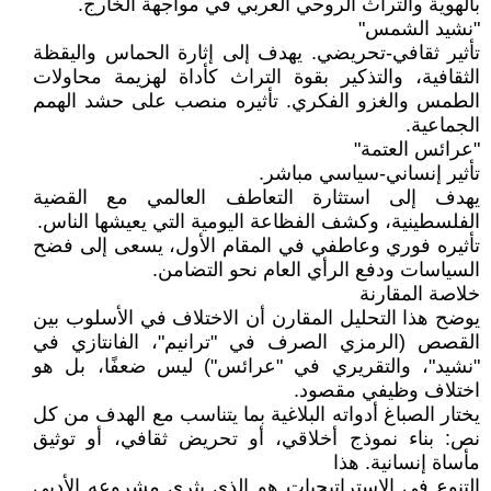
بالهوية والتراث الروحي العربي في مواجهة الخارج.
"نشيد الشمس"
تأثير ثقافي-تحريضي. يهدف إلى إثارة الحماس واليقظة
الثقافية، والتذكير بقوة التراث كأداة لهزيمة محاولات
الطمس والغزو الفكري. تأثيره منصب على حشد الهمم
الجماعية.
"عرائس العتمة"
تأثير إنساني-سياسي مباشر.
يهدف إلى استثارة التعاطف العالمي مع القضية
الفلسطينية، وكشف الفظاعة اليومية التي يعيشها الناس.
تأثيره فوري وعاطفي في المقام الأول، يسعى إلى فضح
السياسات ودفع الرأي العام نحو التضامن.
خلاصة المقارنة
يوضح هذا التحليل المقارن أن الاختلاف في الأسلوب بين
القصص (الرمزي الصرف في "ترانيم"، الفانتازي في
"نشيد"، والتقريري في "عرائس") ليس ضعفًا، بل هو
اختلاف وظيفي مقصود.
يختار الصباغ أدواته البلاغية بما يتناسب مع الهدف من كل
نص: بناء نموذج أخلاقي، أو تحريض ثقافي، أو توثيق
مأساة إنسانية. هذا
التنوع في الاستراتيجيات هو الذي يثري مشروعه الأدبي