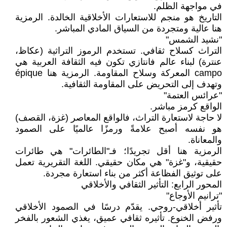
في مواجهة الظلم.
التاريخ هو منجم للاستعارات الأخلاقية الخالدة. الرمزية
هنا عالية ومتجردة من السياق المادي المباشر.
"نشيد الشمس"
التراث كسلاح ثقافي. تستخدم الرموز التراثية (عكاظ،
عنترة) لبناء عالم فانتازي تكون فيه الثقافة العربية هي
campo المعركة وسلاح المقاومة. الرمزية هنا épique
وتهدف إلى التحريض على المقاومة الثقافية.
"عرائس العتمة"
الواقع كرمز مباشر.
لا حاجة لاستعارة التراث، فالواقع المعاصر (غزة، القصف)
هو نفسه أصبح علامةً ورمزًا عالميًا على الصمود
والمعاناة.
الرمزية هنا أقل تجريدًا؛ فـ"الطائرات" هي طائرات
حقيقية، و"غزة" هي مكان حقيقي. اللغة التقريرية تعمل
على توثيق الفظاعة أكثر من بناء استعارة مجردة.
المحور الرابع: التأثير الثقافي والأخلاقي
"ترانيم الأوجاع"
تأثير أخلاقي-روحي. يقدّم درسًا في الصمود الأخلاقي
ورفض الخنوع. تأثيره ثقافي عميق، يغذي الشعور بالفخر