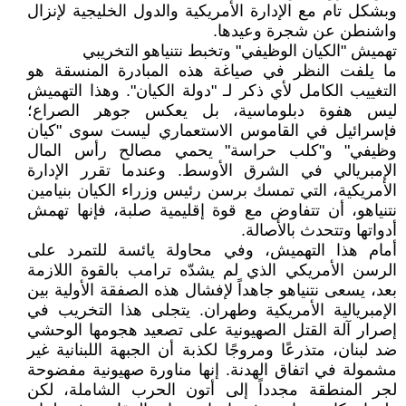
وبشكل تام مع الإدارة الأمريكية والدول الخليجية لإنزال
واشنطن عن شجرة وعيدها.
تهميش "الكيان الوظيفي" وتخبط نتنياهو التخريبي
ما يلفت النظر في صياغة هذه المبادرة المنسقة هو
التغييب الكامل لأي ذكر لـ "دولة الكيان". وهذا التهميش
ليس هفوة دبلوماسية، بل يعكس جوهر الصراع؛
فإسرائيل في القاموس الاستعماري ليست سوى "كيان
وظيفي" و"كلب حراسة" يحمي مصالح رأس المال
الإمبريالي في الشرق الأوسط. وعندما تقرر الإدارة
الأمريكية، التي تمسك برسن رئيس وزراء الكيان بنيامين
نتنياهو، أن تتفاوض مع قوة إقليمية صلبة، فإنها تهمش
أدواتها وتتحدث بالأصالة.
أمام هذا التهميش، وفي محاولة يائسة للتمرد على
الرسن الأمريكي الذي لم يشدّه ترامب بالقوة اللازمة
بعد، يسعى نتنياهو جاهداً لإفشال هذه الصفقة الأولية بين
الإمبريالية الأمريكية وطهران. يتجلى هذا التخريب في
إصرار آلة القتل الصهيونية على تصعيد هجومها الوحشي
ضد لبنان، متذرعًا ومروجًا لكذبة أن الجبهة اللبنانية غير
مشمولة في اتفاق الهدنة. إنها مناورة صهيونية مفضوحة
لجر المنطقة مجدداً إلى أتون الحرب الشاملة، لكن