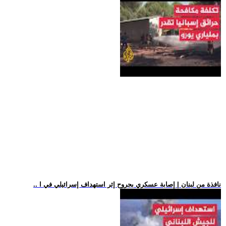
.. نافذة من لبنان | إصابة عسكري بجروح إثر استهداف إسرائيلي في ا