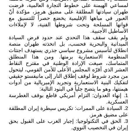
لمساعي الهيمنة على خطوط التجارة العالمية، فرضت
طهران سيادتها المطلقة على مضيق هرمز، مؤكدة أنّ
العبور في مياهها الإقليمية يخضع حصراً للتنسيق مع
قواتها المسلحة وتحت شروطها الفنية، لا لإملاءات
الأساطيل الأجنبية.
ولم يقف سقف هذا التحدي عند حدود فرض السيادة
الميدانية والبحرية فحسب، بل اتخذته طهران منصة
انطلاق لتأسيس مشروع سياسي جذري يستهدف اجتثاث
المنظومة الاستعمارية برمتها. ومن هذا المنطلق
المتماسك، صيغت الإرادة الوطنية في مقترح النقاط
العشر الذي أقرّه المجلس الأعلى للأمن القومي، ليتحول
من مجرد شروط لوقف إطلاق النار إلى مانيفستو حقيقي
لتفكيك البنية الاستعمارية وتجريد الإمبريالية من أدوات
هيمنتها، وهو ما يتضح جلياً في البنود التالية:
1. ​إنهاء العدوان: التزام أمريكي قاطع بوقف الغطرسة
العسكرية.
2. ​السيادة على الممرات: تكريس سيطرة إيران المطلقة
على مضيق هرمز.
3. ​الحق في التكنولوجيا: إجبار الغرب على القبول بحق
إيران في التخصيب النووي.