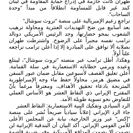
طهران كانت حازمة في إدراج حماية المقاومة في لبنان
كبند غير قابل للمساومة انطلاقاً من مبدأ "وحدة
الساحات".
تراجع زعيم الإمبريالية على منصة "تروث سوشال"
بعد أسابيع من ضخ التهديدات العنترية ومحاولة ترهيب
الشعوب بمحو حضارتها، وجد الرئيس الأمريكي دونالد
ترامب نفسه مجبراً على الرضوخ. واشترطت طهران
بصلابة ألا توافق على المبادرة إلا إذا أعلن ترامب تراجعه
علناً أولاً.
وهكذا، أطل ترامب عبر منصته "تروث سوشال"، ليبتلع
وعيده ويرمي خطاباته الاستعمارية في سلة القمامة.
أعلن تعليق القصف لأسبوعين مقابل ضمان عبور السفن
في مضيق هرمز، محاولاً حفظ ماء وجه الإمبراطورية
المترنحة بادعاء تحقيق الأهداف، ومعترفاً مرغماً بأنّ
المقترح الإيراني ذي النقاط العشر هو الأساس العملي
للتفاوض نحو تسوية طويلة الأمد.
الرد السيادي وتفكيك البنية الاستعمارية: النقاط العشر
جاء الرد الإيراني إعلاناً سيادياً صريحاً نُشر على منصة
"إكس" عبر وزير الخارجية، نيابة عن المجلس الأعلى
للأمن القومي الإيراني. أكد البيان أن البندقية الإيرانية لن
تصمت إلا بصمت المدافع الأمريكية. وفي ضربة قاصمة