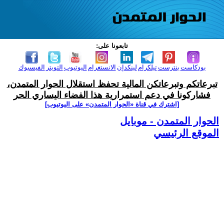
تابعونا على:
بودكاست
بنترست
تيلكرام
لينكدإن
الانستغرام
اليوتيوب
التويتر
الفيسبوك
تبرعاتكم وتبرعاتكن المالية تحفظ استقلال الحوار المتمدن،
فشاركونا في دعم استمرارية هذا الفضاء اليساري الحر
[اشترك في قناة ‫«الحوار المتمدن» على اليوتيوب]
الحوار المتمدن - موبايل
الموقع الرئيسي