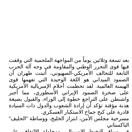
بعد تسعة وثلاثين يوماً من المواجهة الملحمية التي وقفت
فيها قوى التحرر الوطني والمقاومة في وجه آلة الحرب
التابعة للتحالف الأمريكي-الصهيوني، أثبتت طهران أن
الصمود الميداني هو اللغة الوحيدة التي تفهمها قوى
الهيمنة العالمية. لقد تحطمت أحلام الإمبريالية الأمريكية
على صخرة الصمود الإيراني الأسطوري، مما أجبر
واشنطن على التراجع خطوة إلى الوراء، والقبول بصيغة
هدنة مؤقتة تؤكد أن إرادة الشعوب والدول ذات السيادة
قادرة على كبح جماح الاستكبار العسكري.
مسرحية مجلس الأمن، ابتزاز الخليج، ووساطة "الحليف"
الباكستاني
في سياق التخبط الإمبريالي ومحاولة الالتفاف على