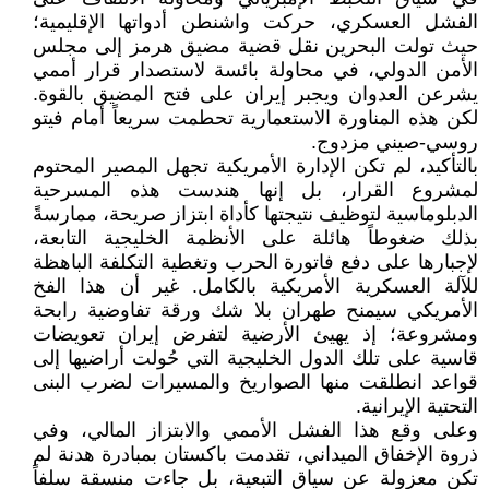
الفشل العسكري، حركت واشنطن أدواتها الإقليمية؛
حيث تولت البحرين نقل قضية مضيق هرمز إلى مجلس
الأمن الدولي، في محاولة بائسة لاستصدار قرار أممي
يشرعن العدوان ويجبر إيران على فتح المضيق بالقوة.
لكن هذه المناورة الاستعمارية تحطمت سريعاً أمام فيتو
روسي-صيني مزدوج.
بالتأكيد، لم تكن الإدارة الأمريكية تجهل المصير المحتوم
لمشروع القرار، بل إنها هندست هذه المسرحية
الدبلوماسية لتوظيف نتيجتها كأداة ابتزاز صريحة، ممارسةً
بذلك ضغوطاً هائلة على الأنظمة الخليجية التابعة،
لإجبارها على دفع فاتورة الحرب وتغطية التكلفة الباهظة
للآلة العسكرية الأمريكية بالكامل. غير أن هذا الفخ
الأمريكي سيمنح طهران بلا شك ورقة تفاوضية رابحة
ومشروعة؛ إذ يهيئ الأرضية لتفرض إيران تعويضات
قاسية على تلك الدول الخليجية التي حُولت أراضيها إلى
قواعد انطلقت منها الصواريخ والمسيرات لضرب البنى
التحتية الإيرانية.
وعلى وقع هذا الفشل الأممي والابتزاز المالي، وفي
ذروة الإخفاق الميداني، تقدمت باكستان بمبادرة هدنة لم
تكن معزولة عن سياق التبعية، بل جاءت منسقة سلفاً