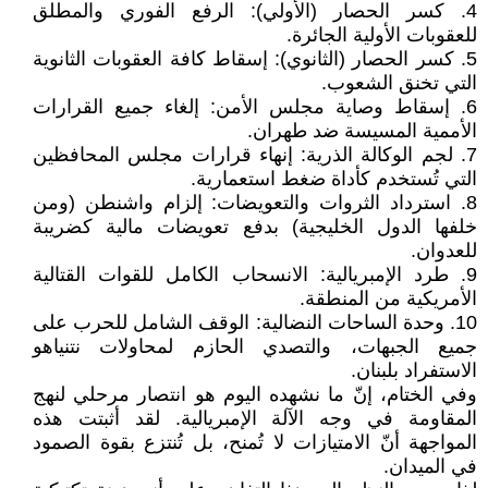
4. ​كسر الحصار (الأولي): الرفع الفوري والمطلق
للعقوبات الأولية الجائرة.
5. ​كسر الحصار (الثانوي): إسقاط كافة العقوبات الثانوية
التي تخنق الشعوب.
6. ​إسقاط وصاية مجلس الأمن: إلغاء جميع القرارات
الأممية المسيسة ضد طهران.
7. ​لجم الوكالة الذرية: إنهاء قرارات مجلس المحافظين
التي تُستخدم كأداة ضغط استعمارية.
8. ​استرداد الثروات والتعويضات: إلزام واشنطن (ومن
خلفها الدول الخليجية) بدفع تعويضات مالية كضريبة
للعدوان.
9. ​طرد الإمبريالية: الانسحاب الكامل للقوات القتالية
الأمريكية من المنطقة.
10. ​وحدة الساحات النضالية: الوقف الشامل للحرب على
جميع الجبهات، والتصدي الحازم لمحاولات نتنياهو
الاستفراد بلبنان.
وفي الختام، ​إنّ ما نشهده اليوم هو انتصار مرحلي لنهج
المقاومة في وجه الآلة الإمبريالية. لقد أثبتت هذه
المواجهة أنّ الامتيازات لا تُمنح، بل تُنتزع بقوة الصمود
في الميدان.