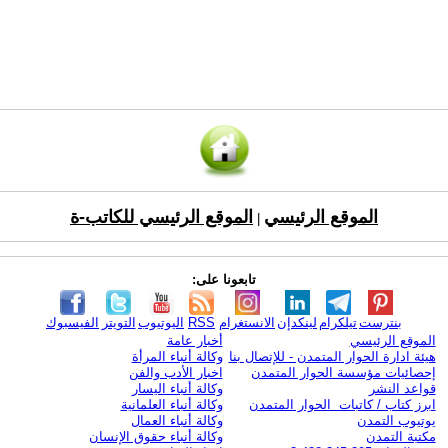
الموقع الرئيسي
الموقع الرئيسي للكاتب-ة
|
تابعونا على:
بنترست
تيلكرام
لينكدإن
الانستغرام
RSS
اليوتيوب
التويتر
الفيسبوك
الموقع الرئيسي
أخبار عامة
هيئة ادارة الحوار المتمدن - للإتصال بنا
وكالة أنباء المرأة
إحصائيات مؤسسة الحوار المتمدن
اخبار الأدب والفن
قواعد النشر
وكالة أنباء اليسار
ابرز كتاب / كاتبات الحوار المتمدن
وكالة أنباء العلمانية
يوتيوب التمدن
وكالة أنباء العمال
مكتبة التمدن
وكالة أنباء حقوق الإنسان