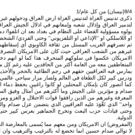
9/4(نيسان) من كل عام/1
ذكرى تدنيس الغزاة لتدنيس الغزاة ارض العراق ودخولهم غير ا
يولوه مسؤولية القضاء على النظام في بغداد بعد ان اتلفوا/ 
او اللاسلكي او ’’الإذاعي او التلفزيوني’’ وحتى الفردي/ ال
ثم تصرفهم الغريب المستل من ثقافة الكاوبوي أي إسقاطهم
غيرهم من الشعب العراقي حيث كان على الامريكان التصرف بح
الامريكان عكسوا في سلوكهم المنحرف هذا كما لو انهم دخل
المتعاطفين معه من العامة أكثر من الحاقدين عليه رغم كل م
يمارس فيه العراقيين حقهم في رجم الطاغية بالحجر والأحذية
ودرس كبير لكل الطغاة في العالم ولصار مزار سياحي عالمي.
كما أتصور كان بإمكان المحتلين لو كانوا راغبين بحفظ دما
صدام و مؤثرين على الجيش وما أكثرهم من أمثال وفيق السام
المعرفة وغيرهم من الذين رافقوا قوات الاحتلال و الغزو ومن
واحد’’ الذي تَعَّوَدَ عليه العراقيين الذي يتضمن عزل صدام 
وحتى قيادات حزب البعث وتخرج الجماهير بعرس كبير حتى في
الدولية.
(المفروض) ان الامريكان ومن معهم مما يُسمى بالمعارضة العر
لا توالي صدام حسين انما تخضع له بالترغيب والترهيب وان ا