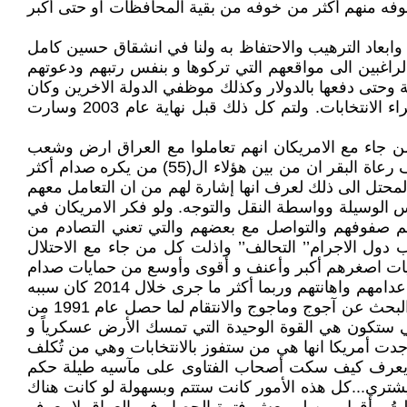
فه منهم أكثر من خوفه من بقية المحافظات او حتى أكبر
وابعاد الترهيب والاحتفاظ به ولنا في انشقاق حسين كامل
راغبين الى مواقعهم التي تركوها و بنفس رتبهم ودعوتهم
ية وحتى دفعها بالدولار وكذلك موظفي الدولة الاخرين وكان
هذا لا يكلف الامريكان حتى مليار دولار في الشهر وكان كفيل بأن تجري الأمور بهدوء وامان الى حين إقرار الدستور و اجراء الانتخابات. ولتم كل ذلك قبل نهاية عام 2003 وسارت
رتكبته الرئاسة الامريكية هو نشرهم أوراق اللعب ال(55) التي تعني لو فكر من جاء مع الامريكان انهم تعاملوا مع العراق ارض وشعب
وتاريخ ومستقبل كقاعة قمار وهي إهانة لمن جاء مع الاحتلال و أيده وتعامل معه قبل ان تكون إهانة لاتباع النظام...ولو عرف رعاة البقر ان من بين هؤلاء ال(55) من يكره صدام أكثر
المحتل الى ذلك لعرف انها إشارة لهم من ان التعامل معهم
فس الوسيلة وواسطة النقل والتوجه. ولو فكر الامريكان في
يم صفوفهم والتواصل مع بعضهم والتي تعني التصادم من
 دول الاجرام’’ التحالف’’ واذلت كل من جاء مع الاحتلال
ب العميق بحيث أصبحت حمايات اصغرهم أكبر وأعنف و أقوى وأوسع من حمايات صدام
حسين عندما تجبر وطغى. كما لم تنسى البيوتات والعشائر ما اُعدم منهم على يد صدام سوف لن ينسى أهالي القائمة (55) اعدامهم واهانتهم وربما أكثر ما جرى خلال 2014 كان سببه
هذا وبالذات مذبحة سبايكر. هكذا كما أتصور كان على الامريكان ان يتصرفوا لو كانوا يريدون تحرير العراق لا أن يأتوا بثقافة البحث عن آجوج وماجوج والانتقام لما حصل عام 1991 من
تي ستكون هي القوة الوحيدة التي تمسك الأرض عسكرياً و
واحد وان يقوم اتباعها بتوزيعها لوجدت أمريكا انها هي من ستفوز بالانتخابات وهي من تُكلف
 يعرف كيف سكت أصحاب الفتاوى على مآسيه طيلة حكم
يشتري...كل هذه الأمور كانت ستتم وبسهولة لو كانت هناك