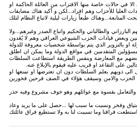
الا في حالات خاصة منها الاقتراب من العائلة الحاكمة او
ادات العليا للأحزاب وهم افراد...لكن و أكيد هناك مضايقات
تابعة...وهناك طبعاً زيارات ليلية لاتباع النظام لتلك
لبارزاني والطالباني والحكيم واتباع الصدر وغيرهم...ولا
ن وبعض قيادات الحزب الشيوعي العراقي وهم لا يُعَدون
لة او بالتزوير الذي يتم بواسطة شخصيات معروفة للدولة
لمسؤولين المتقدمين في مواقع الدولة وما يمكن ان اطلق
ق بعضهم مع المعارضة وبنفس الطريقة استطاعت السلطات
لين على التقاعد او قريب عليه فيقوم بالإبلاغ عنه.
لى ذويهم بعلم السلطات دون ان تعترضها او تمنعها او
ات الحزب والامن وسيقف هؤلاء في الصف فرحين فخورين
ا والتعامل بقسوة مع عوائلهم وهو خوف مشروع وفيه حذر
تياق وفخر ونسيت ما سبب لها ...حصل على ما يريد وعاد
 استطعت فراقنا وما تسببت لنا به ولا تستطيع فراق عائلتك