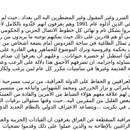
لمبرر وغير المقبول وغير المضطرين اليه الى بغداد...حيث لم 
لتدمير العراق وإذلال شعبه وإمعانهم في اذلال الجيش العراقي الذين 
دمروا بشكل تام و نهائي كل خطوط الاتصال الحزبي و الحكومي ب
شخصي أو هم قادرين على ذلك حيث يمكنهم توجيه ما يريدون من 
 تمثال الطاغية في ساحة الفردوس امام بضعة اشخاص من الع
كمة وفروسية وترك الموضوع للجماهير وهي القادرة على ذلك ح
وا اسطبل او حضيرة حيوانات... وعليهم أن يعرفوا إن صدام
ساوئه واجرامه. ان تصرفهم الأحمق هذا دلالة على الرعب وعدم
 القديمة وغيرها في مناسبات تتكرر كل عام لمن يرغب ولكان ذ
ء العراقيين و الحفاظ على الدولة العراقية، من ترتيب مسرح
رائي و نزار الخزرجي ومحمد الشهواني واتباعه من منتسبي و
 لهم علاقة معهم هؤلاء الضباط من الآمرين والقادة من العسكر
والبعض القليل من المقربين اليه...حيث وقتها ستتوالى برقيات 
 تكريت ...ويتصاعد الاعتراف الدولي بالنظام الجديد الذي 
اقية المنقطعة عن العراق يعرفون ان القيادات (الحزبية والعس
لراغبين بالإطاحة به والذين عملوا على ذلك وقدموا تضحيات 