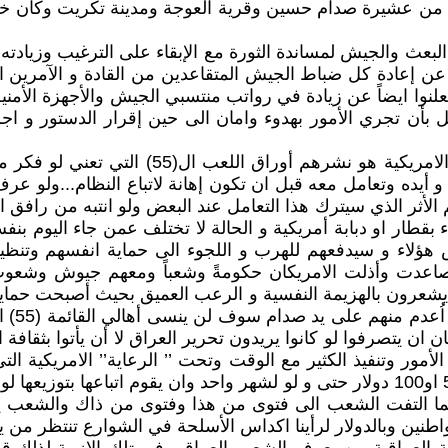
 من عشيرة صدام حسين وقرية العوجة ومدينة تكريت وكان خو
بعث والجيش لمساندة الثورة مع الإبقاء على الترغيب وزيادته 
ن إعادة كل ضباط الجيش المتقاعدين من القادة و الآمرين ال
يعلنوا ايضاً عن زيادة في رواتب منتسبي الجيش والأجهزة الأمن
العمل القبيح الاجرامي الصبياني الثاني الذي ا
الأثر الذي سيترك هذا التعامل عند البعض ولو انتبه من رافق 
 بقطار او دبابة أمريكية و الحالة لا تختلف عمن جاء اليوم بن
هؤلاء و سيدفعهم للهرب و اللجوء الى حماية انفسهم وتنظ
تي تصاعدت وأذلت الامريكان حكومةً وشعباً ومعهم جيوش وشعوب
ين لليوم والدليل انهم بعد (كل هذه السنين(23) سنة يشعرون بالهزيمة النفسية و الرع
ور وتنفيذ الكثير مع الوقت وتحت ’’ الرعاية’’ الامريكية ال
اقتصادياً. لو سلم/ خصص الامريكان لكل فرد عراقي 20 او 50 او100 دولار حتى و لو لشهر 
ما التفت الشعب الى فتوى من هذا وفتوى من ذاك والشعب
طنين وبالدولار لرأينا اكداس الأسلحة في الشوارع تنتظر من 