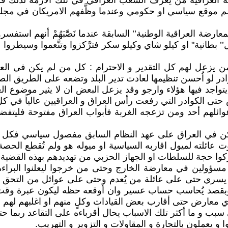
ة العراقية من يعرف الشعب العراقي في تلك الازمة لذلك ق
لم موقع سياسي او حكومي وعندما وظَّفهم الامريكان في مجلس
عارضة العراقية الوطنية’’ السابقة عندما نَصَّبَهُمْ أنهم استف
بطانية" او كيلو شاي وكيلو سكر فترَّكزوا وتنَّعموا وسيطروا
يزعل لهم كل التقدير و الاحترام : كل من لم يكن في العر
در لو اُحسن تنظيمها لعادت تدير البلد وتضعه على الطريق ا
واجد فيها هؤلاء وارجو وقد يزعل البعض ان لا يثير موضوع الغ
تى الكوادر التي رفعت رأس العراق و العراقيين عالياً في كل
عوائلهم أحد ومن تزعجه الغربة فأبواب العراق مفتوحة فليتف
م يكن في العراق على عهد النظام السابق مفصول سياسي فكل 
 عائلته لميول اقاربه السياسية او ميوله هو ولم تُقطع الحصة 
ركوا حجة للسلطات او الجهاز الحزبي من تهديدهم بهذه القضية و
مسؤولين في معارضة الخارج وحتى من خرجوا ليعلنوا البراءة 
 يسري حتى على عائلة من يُعدم وحتى على عوائل من التحق بال
مد وبقصد يُحاسب حساب عسير وان أوقعه حظه ليكون عبرة وقت 
قارب أي معارض حتى أقارب بعض القيادات وكلٍ منهم او اغلبهم ل
 سبب و ما أكثر تلك الاسباب يحال أقرباءه على التقاعد ربما حت
 يعملون بالتجارة و المقاولات و التزوير و التهريب.