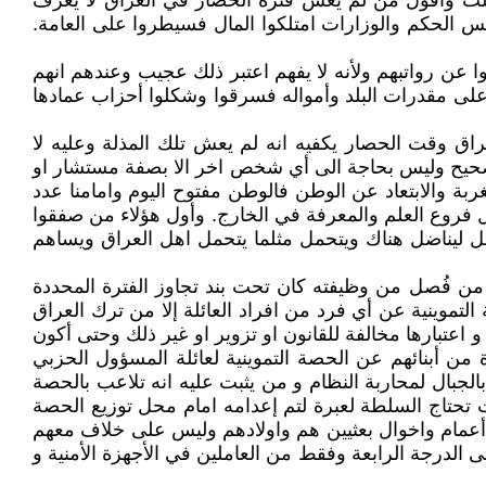
لتُ وأقول من لم يعش فترة الحصار في العراق لا يعرف
 الحكم والوزارات امتلكوا المال فسيطروا على العامة.
سروا عن رواتبهم ولأنه لا يفهم اعتبر ذلك عجيب وعندهم انهم
 على مقدرات البلد وأمواله فسرقوا وشكلوا أحزاب عمادها
اق وقت الحصار يكفيه انه لم يعش تلك المذلة وعليه لا
لصحيح وليس بحاجة الى أي شخص اخر الا بصفة مستشار او
ربة والابتعاد عن الوطن فالوطن مفتوح اليوم وامامنا عدد
 فروع العلم والمعرفة في الخارج. وأول هؤلاء من صفقوا
ضل ليناضل هناك ويتحمل مثلما يتحمل اهل العراق ويساهم
من فُصل من وظيفته كان تحت بند تجاوز الفترة المحددة
التموينية عن أي فرد من افراد العائلة إلا من ترك العراق
 اعتبارها مخالفة للقانون او تزوير او غير ذلك وحتى أكون
من أبنائهم عن الحصة التموينية لعائلة المسؤول الحزبي
جبال لمحاربة النظام و من يثبت عليه انه تلاعب بالحصة
تحتاج السلطة لعبرة لتم إعدامه امام محل توزيع الحصة
هم أعمام واخوال بعثيين هم واولادهم وليس على خلاف معهم
ى الدرجة الرابعة وفقط من العاملين في الأجهزة الأمنية و