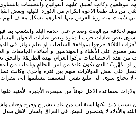
هم موظفين وكانت تُطبق عليهم القوانين والتعليمات بالتساوي 
ستثني من ذلك طبعاً الاخوة الكرام من الكورد الفيلية وبعض القي
 سُميت متضررة الغرض منها اخبارهم بشكل مغلف انهم تحت الم
هم لخلافه مع البعث وصدام على خدمة البلد والشعب بما فيهم ا
سوى بعض قيادات حزب الدعوة وبعض قيادات الاخوان المسلمي
حزاب الثلاثة خرجوا بموافقة السلطات او بعلم دوائر في الدو
سفر ممنوع على الأطباء و المهندسين و أساتذة الجامعات و ا
لاف من هذه الاختصاصات تركوا العراق بهذه الطريقة والتح
 ’’مُهَّرِبْ’’ الذي يكون عادة من امن النظام وبالذات من المحا
صل على بعض الدولارات منهم بين فترة وأخرى وكانت تصل ا
لا تحتاج سوى الى تبليغ نفس المستفيد لتسليمها الى مقر
ارات لمساعدة الاهل خوفاً من سيطرة الأجهزة الأمنية عليه
اق بسبب ذلك لكنها استقبلت من عاد بانشراح وفرح وحنان واش
ائلته والأولاد لا يتحملون العيش في العراق ولسان الاهل يقول