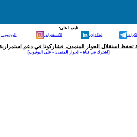
تابعونا على:
لكرام
لينكدإن
الانستغرام
اليوتيوب
ية تحفظ استقلال الحوار المتمدن، فشاركونا في دعم استمرارية 
[اشترك في قناة ‫«الحوار المتمدن» على اليوتيوب]