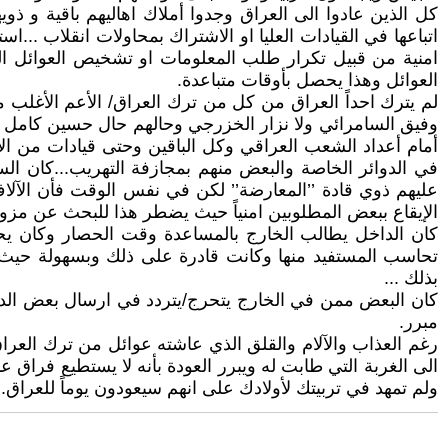
كل الذين عادوا الى العراق وجدوا أملاك اهاليهم باقية و ذوي
اتباعها في القيادات العليا او الاشتراك بمحاولات انقلاب ...ا
امنية من قبيل تكرار طلب المعلومات او تشخيص العوائل التي
العوائل وهذا يحصل بأوقات متباعدة.
لم يترك احداً العراق من كل من ترك العراق/ الأعم الأغلب من
وفيق السامرائي ولا نزار الخزرجي وحالهم حال حسين كامل 
أمام أعداد الشعب العراقي وكل الباقين وحتى قيادات من الأ
في الدوائر الخاصة والبعض منهم بمجازفة التهريب...كان ال
عليهم ذوي قادة ’’المعارضة’’ لكن في نفس الوقت فأن الآ
الإيقاع ببعض المطلوبين امنياً حيث يضطر هذا للبحث عن مزور او
كان الداخل يطالب الخارج بالمساعدة وقت الحصار وكان يح
تحاسب المستفيد منها وكانت قادرة على ذلك وبسهولة حيث 
بذلك ...
كان البعض ممن في الخارج يتحرج/يتردد في ارسال بعض الدول
مبرر.
رغم العذاب والآلام والقلق الذي عاشته عوائل من ترك العر
الى الغربة التي طابت له ويبرر العودة بأنه لا يستطيع فراق ع
ولم تمهد في تربيتك لأولادك على انهم سيعودون يوماً للعراق.