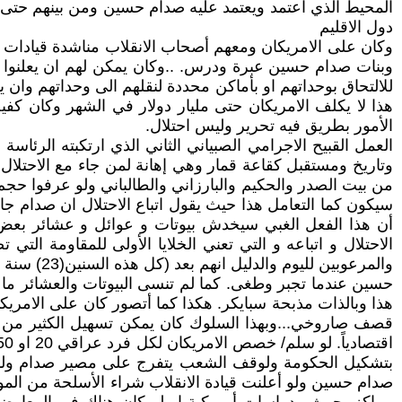
المحيط الذي اعتمد ويعتمد عليه صدام حسين ومن بينهم حتى
دول الاقليم
وكان على الامريكان ومعهم أصحاب الانقلاب مناشدة قيادات ال
وبنات صدام حسين عبرة ودرس. ..وكان يمكن لهم ان يعلنوا ع
للالتحاق بوحداتهم او بأماكن محددة لنقلهم الى وحداتهم وان 
الأمور بطريق فيه تحرير وليس احتلال.
من بيت الصدر والحكيم والبارزاني والطالباني ولو عرفوا حجم 
سيكون كما التعامل هذا حيث يقول اتباع الاحتلال ان صدام جاء
أن هذا الفعل الغبي سيخدش بيوتات و عوائل و عشائر بعض 
الاحتلال و اتباعه و التي تعني الخلايا الأولى للمقاومة ال
والمرعوب
قصف صاروخي...وبهذا السلوك كان يمكن تسهيل الكثير من الأم
بتشكيل الحكومة ولوقف الشعب يتفرج على مصير صدام ول
صدام حسين ولو أعلنت قيادة الانقلاب شراء الأسلحة من الموا