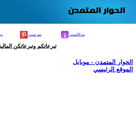
بودكاست
بنترست
تي
تبرعاتكم وتبرعاتكن المال
الحوار المتمدن - موبايل
الموقع الرئيسي