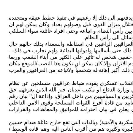
يدفعهم الى ذلك إلا رغبتهم في تنفيذ خطط عتيقة ومتجددة
أذلوه عام 1991 وهم يعرفون انهم حَيَّدوه بالكامل لاختلال ميزان القوى قبل وصولهم بغداد وكان يمكن لهم ان
ين رأس النظام و اتباعه وحتى افراد عائلته سواء السلكي
رسائل الى رأس النظام.
راقيين الراغبين في اسقاطه والسعداء بذلك حالهم حال
تى بأساليبها وادواتها البدائية ولهم تجارب في ذلك...
 حسين شخص له تأثير على الكثير من أبناء الشعب وربما
 الاتزان وإلا كان يمكن ان يكون هذا النصب/الموقع مكان
لك أكبر إهانة له شخصياً ولاتباعه من العراقيين والعرب
ية انقلاب عسكري يقوده ضباط عراقيين منسلخين عن نظام
زارة الدفاع او مكتب عدنان خير الله الذين يعرفهم حق
يين و السياسيين من داخل العراق، وإذاعة ال’’ بيان رقم
التأييد من قادة أفرع القوات المسلحة وقوى الامن الداخلي
يعلن في بيان احترامه للمواثيق والمعاهدات والقرارات
كرية والأمنية) وبالذات التي تقع خارج عائلة صدام حسين
كبيرة وكثيرة هم من أقرب الناس اليه وهم قادة الوسط /