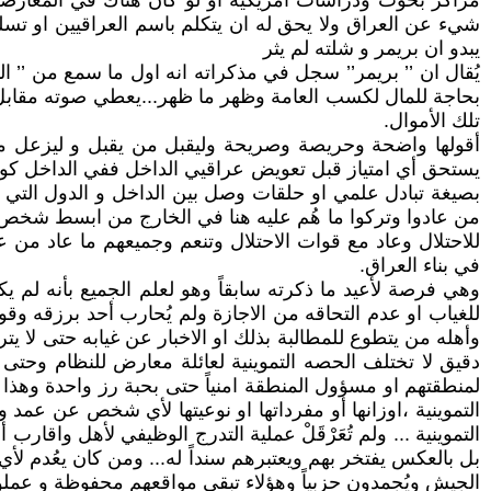
مراكز بحوث ودراسات أمريكية او لو كان هناك في المعارض
شيء عن العراق ولا يحق له ان يتكلم باسم العراقيين او تس
يبدو ان بريمر و شلته لم يثر
يُقال ان ’’ بريمر’’ سجل في مذكراته انه اول ما سمع من ’’ الم
بحاجة للمال لكسب العامة وظهر ما ظهر...يعطي صوته مقابل’’ 
تلك الأموال.
أقولها واضحة وحريصة وصريحة وليقبل من يقبل و ليزعل من 
يستحق أي امتياز قبل تعويض عراقيي الداخل ففي الداخل كوا
بصيغة تبادل علمي او حلقات وصل بين الداخل و الدول التي يت
من عادوا وتركوا ما هُم عليه هنا في الخارج من ابسط شخص ح
للاحتلال وعاد مع قوات الاحتلال وتنعم وجميعهم ما عاد من 
في بناء العراق.
وهي فرصة لأعيد ما ذكرته سابقاً وهو لعلم الجميع بأنه ل
للغياب او عدم التحاقه من الاجازة ولم يُحارب أحد برزقه وقوت
وأهله من يتطوع للمطالبة بذلك او الاخبار عن غيابه حتى لا يت
دقيق لا تختلف الحصه التموينية لعائلة معارض للنظام وحتى 
لمنطقتهم او مسؤول المنطقة امنياً حتى بحبة رز واحدة وهذا
التموينية ،اوزانها أو مفرداتها او نوعيتها لأي شخص عن ع
التموينية ... ولم تُعَرْقَلْ عملية التدرج الوظيفي لأهل وا
بل بالعكس يفتخر بهم ويعتبرهم سنداً له... ومن كان يعُدم لأي
الجيش ويُجمدون حزبياً وهؤلاء تبقى مواقعهم محفوظة و عملوا و