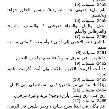
2458- متنبيات (5)
أنام ملء جفوني عن شواردها/ ويسهر الخلق جرَاها
ويختصم
2459- متنبيات (6)
الخيل والليل والبيداء تعرفني / والسيف والرمح
والقرطاس والقلم
2460- متنبيات (7)
أنا الذي نظر الأعمى إلى أدبي / وأسمعت كلماتي من به
صمم
2461-متنبيات (8)
إذا غامرت في شرف مروم/ فلا تقنع بما دون النجوم
2462- متنبيات (9)
إذا أنت أكرمت الكريم ملكته/ وإن أنت أكرمت اللئيم
تمردا
2463- متنبيات (10)
وإذا أتتك مذمتي من ناقص/ فهي الشهادة لي بأني كامل
2464- متنبيات (11)
أرق على أرق ومثلي يأرق/ وجوىّ يزيد وعبرة تترقرق
2465- متنبيات (12)
أعز مكان في الدنا سرج سابح / وخير جليس في الزمان