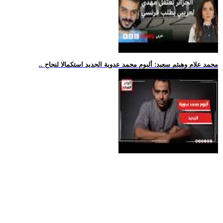
.. محمد علام وهيثم سعيد: ألبوم محمد عدوية الجديد استكمالا لنجاح