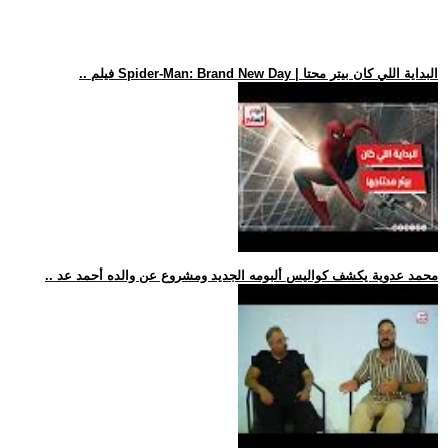
.. فيلم Spider-Man: Brand New Day | البداية اللي كان بيتر محتا
.. محمد عدوية يكشف كواليس ألبومه الجديد ومشروع عن والده أحمد عد