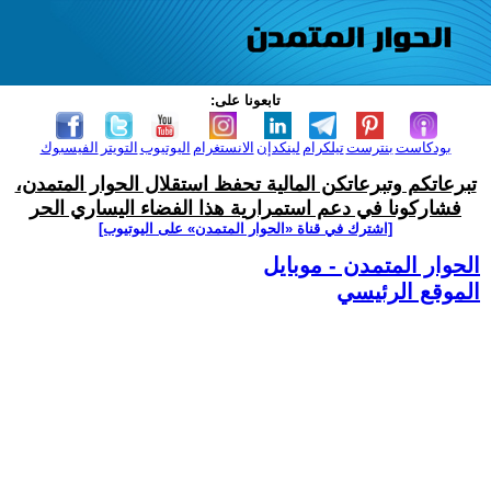
تابعونا على:
بودكاست
بنترست
تيلكرام
لينكدإن
الانستغرام
اليوتيوب
التويتر
الفيسبوك
تبرعاتكم وتبرعاتكن المالية تحفظ استقلال الحوار المتمدن،
فشاركونا في دعم استمرارية هذا الفضاء اليساري الحر
[اشترك في قناة ‫«الحوار المتمدن» على اليوتيوب]
الحوار المتمدن - موبايل
الموقع الرئيسي