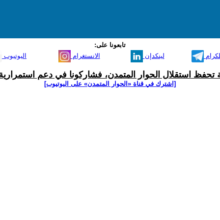
تابعونا على:
لكرام
لينكدإن
الانستغرام
اليوتيوب
ية تحفظ استقلال الحوار المتمدن، فشاركونا في دعم استمرارية 
[اشترك في قناة ‫«الحوار المتمدن» على اليوتيوب]