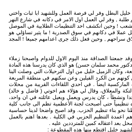
 خليل البطل وفر لي فرصة العمل وللشهيد ابا ثبات واختي
لمختفين واغلبهم طلبة , وفر لي العمل اول الامر في دكانه في شارع النهر
 والشعب ! وحين انكشف احد التنظيمات الطلابية في الموصل
 عملا في دكانهم في سوق الصدرية ! ما يثير تساؤلي هو
 نفسه لأطلاق سراحهم , وحين فعل ذلك جرى اعدامهم جميعا ! المجد
د جمعتنا الصداقة منذ اليوم الاول للدوام واصبحنا زملاء
كتور محمد سلمان حسن) هو الذي كان يدرسنا هذه المادة
معة، وكان الزميل خليل من اول الترحيلات التي وصلت الينا
عن كونهم من الكرد الفيلين وعن سكنهم في منطقة المربعة
الماركسية ايضاً . في احدي اللقاءات القريبة من محلات
كة والمعلاق، وقال لي هؤلاء هم اخوتي ( فاضل و خالد)
دا ونشطاً ، كان يدرس ويعمل ويعيل عائلته في ان واحد،
 تنظيمياً حتى أصبحت لجنة الأعظمية تظم الى جانب كلية
اطنا نحو بناء تنظيم الحزب. وقد اصبح واضحا لدينا حساسية
اعمدة التنظيم الحزبي في الكلية . بعدها اهتم بالعمل
حل بعد اعتقاله كمين للمترددين عليه .
شهيد خليل اقتطع منها هذه المقطوعة :