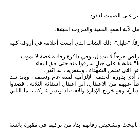
تجبر على الصمت لعقود.
لآلة القمع البعثية والحروب العبثية.
ً. "خليل"، ذلك الشاب الذي أينعت أحلامه في أروقة كلية
اقي جرحاً لا يندمل، وفي ذاكرة رفاقه غصة لا تموت..
ط" شاهدةً على جيلٍ سرقوا منه حتى حق البقاء.
ائق التي تخص الشهداء . وللتعريف به اكثر :
ن مواليد بغداد العام ١٩٥١، خريج اعدادية التجارة ومن بعدها كلية الإدارة والاقتصاد في الجامعة المستنصرية للعام ١٩٧٦، أدى بدوره الخدمة الإلزامية لمدة عام ونصف ، وبعد تلك
 عليهم من الاعتقال، اثر اعتقال اشقائه الثلاثة . قصدوا
متزوج وله ولدان ،الأول( ديار)، وهو خريج الإدارة والاقتصاد ويدير شركة ، اما الثاني
 بالبحث وتشخيص رفاتهم بدلا من تركهم في مقبرة بائسة