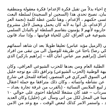
حياء بدلاً من تقبل فكرة الإعدام! فكرة معقولة ومنطقية
سان، تصبح تحدي هذا (السجين او السجينة) لسلطة البعث
سى حكمهم ، الإعدام ، وهنا تكمن عظة كلمة (نجمة العز
ر الإعدام، بل أتوا به لأنه كان يحمل ويعمل لأجل مشروع
ربوه لأنهم لا يؤمنون بتقاسم السلطة او بالتبادل السلمي
عية في العراق، لكن للحياة قوانينها ، وإذا ساد قانون
 (الزميل مؤيد عباس) تعليقا طويلا بعد ان شاهد أسمائهم
(زكي رضا) باحثا عن طريقة للوصول الى من تبقى من افراد
ضل (إبراهيم مير عباس امان الله – إبراهيم بازكير) الذي
اد الطلبة العام ومن بعدها للحزب الشيوعي العراقي، وكان
بهة الوطنية (الحزب الشيوعي) وترافق ذلك مع توجه خليل
النسائية، واحدا في سوق الصدرية ، وفي السوق المركزي في المنصور، إضافة للمحل في شارع
ة عن نشاطه وانتمائه ، وكان ذلك مترافقا مع حملة اعتقال
بيع الملابس النسائية - (بالقرب من غرفة تجارة بغداد –
خلف عمارة البدوي) ، وهذا المحل كان مكوناً من جزئين، الجزء العلوي وهو محل عرض الملابس وبيعها، اما السفلي – السرداب – فقد كان مشغلا للخياطة احتوى على حوالي ١٠
مينا في المحل لكل من اتى وسأل عن (خليل) وكان العديد
يد ، واستمر الامر كذلك لبعض الوقت ، مع وعد من الامن