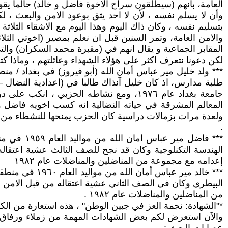
العامة، بأنهم (سيطلقون سراح الاخوة فاضل و خالد) حالما ي
وأن لا يسلم نفسه ، لأن لا احد يثق بوعود الامن والبعث ، 
بتسليم نفسه ، وكان ذاك اليوم وهذا اليوم مع الاشقاء الثلاث
المقابر الجماعية و يقال انهم في (مقبرة محمد السكران) والت
لكن دعونا نتعرف اكثر على هؤلاء الشهداء وعائلتهم ، وماذا كت
طلبة مدارس، اذ كان خليل آنذاك طالبا في (اعدادية النضال –
جامعة بغداد عام ١٩٧٦، ومع نشاطه الحزبي
المعالم المشرقة في حياته النضالية انه كسب اخويه فاضل
ولعدة مرات بزمالات دراسية كان الحزب يمنحها للنشطاء من 
.
*** فاضل 
الهندسة التكنلوجية وكان قد نجح للصف الثالث عشية اعتقاله
إعدامه مع مجموعة من المناضلين والمناضلات عام ١٩٨٢
*** خالد مير 
البيطري وكان في الصف الثاني عشية اعتقاله من قبل الامن ا
من المناضلين والمناضلات عام ١٩٨٢ .
*"الشهادة: نجمة العز في جبين الوطن" ، هذه استعارة من ال