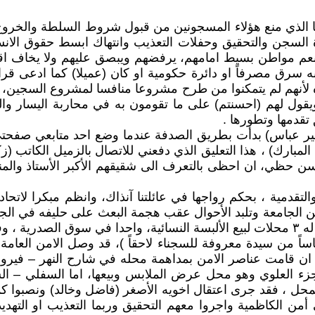
ا الذي منع هؤلاء المسجونين من قبول شروط السلطة والخروج ا
 السجن والتحقيق وحفلات التعذيب وانتهاك ابسط حقوق الان
 نعم مواطن بسيط امامهم، يرفضهم ويبصق عليهم ولا يخاف اق
نه سرق مصرفاً او دائرة حكومية او كان (عميلا) كما ادعى قرا
ه لأنهم لم يتمكنوا من طرح مشروعا منافسا لمشروع السجين، حا
ل لهم (احسنتم) على ما تقومون به في محاربة اليسار والشيو
 تقدمها وتطورها .
د مير عباس) بدأت بطريق الصدفة عندما وضع احد متابعي صفحتي
لمبارك) ، هذا التعليق الذي دفعني للاتصال بالزميل الكاتب 
حسن حظي، ان احظى بالتعرف الى شقيقهم الأكبر الأستاذ والمنا
التقدمية ، بحكم رواجها في عائلتنا آنذاك، وانظم مبكرا لاتح
ن الجامعة وتلبد الأحوال عقب هجمة البعث على حليفه في الج
نحو العمل التجاري الذي ابدى فيه تفوقا ونجاحا باهرين – كان له ٣ محلات لبيع الألبسة 
دساساً من سيدة معروفة للسجناء لاحقاً )، قد وصل الامن العام
ان قامت عناصر الامن بمداهمة محله في شارح النهر – فيروز ل
لمحل ، فقد جرى اعتقال اخويه الأصغر (فاضل وخالد) ونصبوا ك
أمن الكاظمية واجروا معهم التحقيق وربما التعذيب او التهد