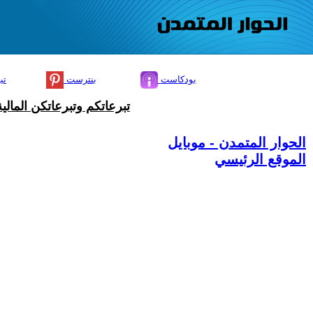
بودكاست
بنترست
تي
تبرعاتكم وتبرعاتكن المال
الحوار المتمدن - موبايل
الموقع الرئيسي