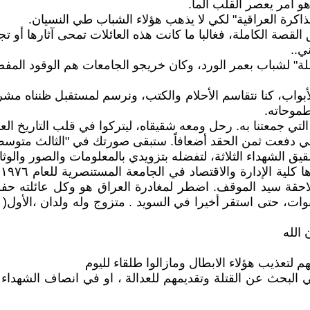
و أمر يعصر القلب ألما.
اكرة العراقية" لكي لا يذهب هؤلاء الشباب طي النسيان.
ق القصة الكاملة، فغالبا ما كانت هذه العائلات تمحى آثارها أو 
ي..
ة" لشباب بعمر الورد، وكان خريجو الجامعات هم الوقود المفضل 
اب، كنا نتقاسم الأحلام والكتب، ونرسم لمستقبل ظنناه مشرقا
طموحاته.
تي جمعتنا به. رحل ومعه شقيقاه، ليتركوا في قلب التاريخ العر
م التي دفعت ثمن الحقد أضعافاً. ستبقى صورتك في "الثالث متوس
قيق الشهداء الثلاثة، لتفضله بتزويدي بالمعلومات والصور والوث
م
لاحقة سيد الموقف. اضطر لمغادرة العراق هو وكل عائلته حفظاً
ن اول الامر ثم لبنان وبعدها هنغاريا التي قضى فيها ٤ سنوات، حتى استقر أخيرا في السويد . 
الله
م لتعذيب هؤلاء الابطال ومازالوا طلقاء لليوم
البحث عن القتلة وتقديمهم للعدالة ، او في انصاف الشهداء