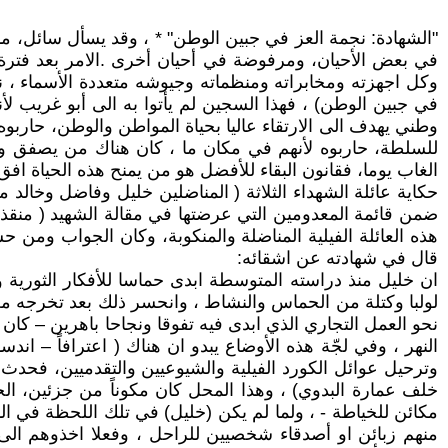
"الشهادة: نجمة العز في جبين الوطن" * ، وقد يسأل سائل، م
في بعض الأحيان، ومرفوضة في أحيان أخرى .الامر بعد فترة
وكل اجهزته ومخابراته ومنظماته وجيوشه متعددة الأسماء ،
في جبين الوطن) ، فهذا السجين لم يأتوا به الى أبو غريب لأ
وطني يهدف الى الارتقاء عاليا بحياة المواطن والوطن، حاربو
للسلطة، حاربوه لأنهم في مكان ما ، كان هناك من يصفق ويقو
الغاب يوما، فقانون البقاء للأفضل هو من يمنح هذه الحياة افق
حكاية عائلة الشهداء الثلاثة ( المناضلين خليل وفاضل وخال
ضمن قائمة المعدومين التي عرضتها في مقالة الشهيد ( منقذ ا
هذه العائلة الفيلية المناضلة والمنكوبة، وكان الجواب ومن 
قال في شهادته عن اشقائه:
ان خليل منذ دراسته المتوسطة ابدى حماسا للأفكار الثورية و
لولبا وكتلة من الحماس والنشاط ، وانحسر ذلك بعد تخرجه م
النهر ، وفي لجّة هذه الأوضاع يبدو ان هناك ( اعترافاً – ان
وترحيل عوائل الكورد الفيلية والشيوعيين والتقدميين، فحدث 
مكائن للخياطة - ، ولما لم يكن (خليل) في تلك اللحظة في ا
منهم زبائن او أصدقاء شخصيين للراحل ، وفعلا اخذوهم الى 