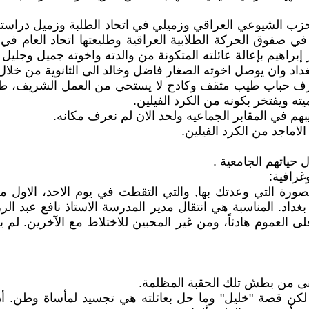
 الشيوعي العراقي وزميلي في اتحاد الطلبة وزميل دراستي قي
في صفوق الحركة الطلابية العراقية وطليعتها اتحاد العام في
ير إبراهيم بإعالة عائلته المتكونة من والدته واخوته جميل وج
داد وان يوصل اخوته الصغار فاضل وخالد الى الثانوية من خلال
ترف حباب طيب مثقف وكادح لا يستحي من العمل الشريف، 
ته ويفتخر بكونه من الكرد الفيلين.
لاماجد من الكرد الفيلين.
 حياتهم الجامعية .
غرافية:
. المناسبة هي انتقال مدير المدرسة الاستاذ نافع عبد الرز
العموم هادئاً، ومن غير المحبين للاختلاط مع الآخرين. لم يك
عانى من بطش تلك الحقبة المظلمة.
، لكن قصة "خليل" وما حل بعائلته هي تجسيد لمأساة وطن. أن 