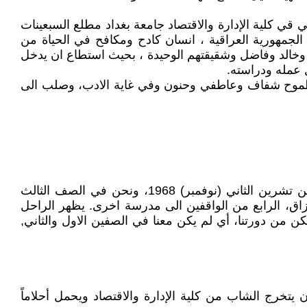
 كلية الإدارة والاقتصاد جامعة بغداد مطلع السبعينات
 الجمهورية العراقية ، انسان كادح ومكافح في الحياة من
ليل وخالد وفاضل وشقيقتهم الوحيدة ، بحيث استطاع ان يدخل
 عمله ودراسته.
طموح شفاف وعاطفي وحنون وفي غاية الادب، وصلب الى
عزيزي كمال، تحيات طيبة وتمنياتي بموفور الصحة. ارفق الصورة التي وعدتك بها, والتي التقطت في يوم الاحد، الاول من تشرين الثاني (نوفمبر) 1968، ونحن في الصف الثالث
اق، الرابع من الواقفين الى مدرسة اخرى. يظهر الراحل
ن من دورتنا، أي لم يكن معنا في الصفين الاول والثاني,
يتخرج الشاب من كلية الإدارة والاقتصاد ويحمل أحلاماً