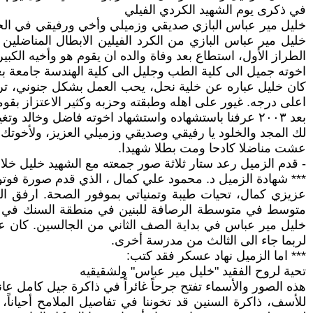
في ذكرى يوم الشهيد الكردي الفيلي
خليل مير عباس البازي صديقي وزميلي وأخي ورفيقي في الحزب
خليل مير عباس البازي من الكرد الفيلين الابطال المناضلين 
الطراز الأول، استطاع بعد وفاة والده ان يقوم هو وأخيه الكب
اخوته جميل الى كلية الطب وجليل الى كلية الهندسة جامعة بغ
كان خليل عباره عن خلية نحل، يحب العمل بشكل جنوني، 
اعلى درجه. غيور على اهله وطبقته وحزبه وكثير الاعتزاز بقومي
بعد ٢٠٠٣ عرفنا باستشهاده واستشهاد اخوته فاضل وخالد وتغيبهم في المقابر الجماعيه ولحد الان لم نعرف مكانه.
لك المجد والخلود يا رفيقي وصديقي وزميلي العزيز، ولأخوتك ا
عشت مناضلا كادحا ومت بطلا شهيدا.
- قدم الزميل رعد ستار ثلاثة صور جمعته مع الشهيد خليل خلال
*** شهادة الزميل د. محمود علي كمال ، الذي قدم صورة فوتو
متوسط في متوسطة الرصافة للبنين في منطقة السنك في بغداد
خليل مير عباس في بداية الصف الثاني من الجالسين. كان على 
لربما جاء الى الثالث من مدرسة أخرى.
*** اما الزميل نهاد عسكر فقد كتب:
تحية لروح الفقيد "خليل مير عباس" ولشقيقيه
هذه الصور والأسماء تفتح جرحاً غائراً في ذاكرة جيل كامل 
للأسف، ذاكرة السنين قد تخوننا في تفاصيل الملامح أحياناً