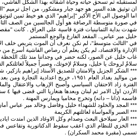
لمستقبله ثم تسحق حياته وحياة أشقائه بهذا الشكل الفاشي، ه
ان توثيق هذه السير هو جهد جبار ومشكور، من اجل ترميم "الذ
اما الوصول الى الأخ الأكبر "إبراهيم" الذي هو خيط ثمين لتوثي
في صورة متوسطة الرصافة هو أول الجالسين من الصف الثان
شهدت بداية الثمانينيات فترة قاسية على العراق . كانت "مقصل
خليل مير عباس.. المقعد الفارغ والوجع المستمر
في "الثالث متوسط"، لم نكن نعرف أن الموت يتربص خلف الأبو
الإدارة والاقتصاد، لم يكن يعلم أن رصاص الفاشية أسرع من 
غاب خليل عن الصور، لكنه حضر في وجداننا منذ تلك اللحظة ال
سلامٌ لروحك يا خليل، وسلامٌ لإخوتك، وصبراً جميلاً لعائلتك
*** الشكر الجزيل والامتنان للصديق الأستاذ إبراهيم بازكير، ش
الفترة زاد الاحتقان السياسي وأصبح الإرهاب والاعتقال والم
الأرد
فاسمه (دانا – دانه) وتخرج محاميا ويمارس المهنة .
*** المجد والخلود للشهداء خليل وفاضل وخالد مير عباس أمان 
*** الصبر والمواساة لعائلتهم الكريمة
*** العار سيلاحق البعث وصدام وكل الاوغاد الذين امتدت اياديه
*** الخزي للنظام الذي اعقب سقوط الدكتاتورية وتقاعس في 
تسمى (مقبرة محمد السكران) .