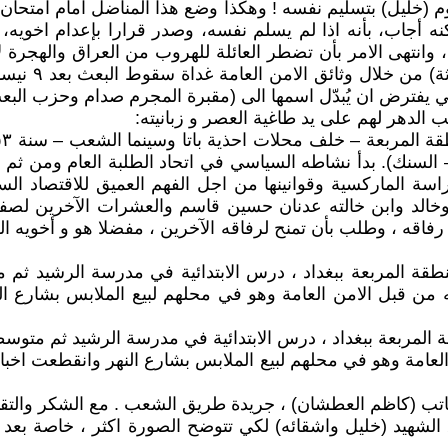
قوم (خليل) بتسليم نفسه ! وهكذا وضع هذا المناضل امام امت
لكنه أجاب، بأنه اذا لم يسلم نفسه، وصدر قرارا بإعدام اخوي
ة ، وانتهى الامر بأن تضطر العائلة للهروب من العراق والهجر
ي يفترض ان يُبدّل اسمها الى (مقبرة المجرم صدام وحزب البعث
ب الدهر لهم على يد طاغية العصر و زبانيته:
 السنك). بدأ نشاطه السياسي في اتحاد الطلبة العام ومن ثم ا
 ، انكب على دراسة الماركسية وقوانينها من اجل الفهم العميق للاق
 وخالد وابن خالته عدنان حسين قاسم والعشرات الآخرين لص
رفاقه ، وطلب بأن تمنح لرفاقه الآخرين ، مفضلا هو و أخوي
مير عباس امان الله من مواليد العام ١٩٥٩ في منطقة المربعة ببغداد ، درس الابتدائ
 من قبل الامن العامة وهو في محلهم لبيع الملابس بشارع ال
عباس أمان الله من مواليد العام ١٩٦٠ في منطقة المربعة ببغداد ، درس الابتدائية في
لعامة وهو في محلهم لبيع الملابس بشارع النهر وانقطعت اخبا
كاتب (كاظم العطشان) ، جريدة طريق الشعب . مع الشكر والتقد