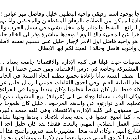
تفاجأ بوجود اسم رفيقي واخيه البطلين خليل وفاضل مير عباس !
ر 79, وسنة 980 , وعملنا معا لاستعادة الممكن من الصلات بالرفاق المنقطعين وا
لرفيق الرائع , النشط والمثابر ولم يبخل بشيء في سبيل الحزب
 عن المجيء ذاك اليوم ! وبعدها مباشرة وفر لي الخالد خليل
لذي القي عليه القبض هو واخيه فاضل اول الامر لإجبار خليل على تسليم
 واخويه فاضل وخالد ! المجد لكم ايها الابطال
ينات حيث قبلنا في كلية الإدارة والاقتصاد/ جامعة بغداد ، وق
 المشتركة وخاصة في درس الاقتصاد، ومن حسن حظنا ان ( الد
يل نصف السنه بدأنا بإعادة تجميع تنظيم اتحاد الطلبة في الجا
اتحاد الطلبة العام، وفي احدى اللقاءات حدثني الزميل خليل 
ء فقط، بل كان نشطاً تنظيميا وكان مثقفا ونهما في القراءة 
ن الوقت مساءا وجاء بي الى (عربانة) لبيع المشويات من الت
ملهم الذي توارثوه عن والدهم المرحوم . خليل كان طموحاً ج
ى مسؤول في كلية الإدارة والاقتصاد، وهي كليه مهمه وكبيره
يلة ، كما اصبح عضوا في لجنة بغداد للاتحاد ، بعدها وجهنا نش
العمل الطلابي المهني بالبعث فقط! لقد كان خليل احد اهم 
شارع النهر ، وكان لديه محل مشهور باسم فيروز واصبح هذا الم
هيد الكردي الفيلي ضمنها بعضا من ذكرياته ومشاعره تجاه ال