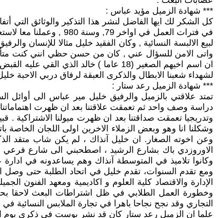
عصابات البعث :
*** شهادة الزميل مؤيد عباس :
كل الشكر لك ايها الفاضل لنشر هذا التذكير والوثائق التي أ
في فترات العمل في اواخ
لبيع الالبسة النسائية , وكان الفقيد خليل مثالا للإنسان وا
واتى الامن للسؤال عني , كان من حسن حظي انني كنت متأخرا
ان اسم اخيهم الصغير (18 عاما ) خالد ا
لشهداء شعبنا الابطال والذكرى العبقة لرفاق دربي الاحبة خليل
*** شهادة الزميل رعد ستار :
تمتد علاقتي بالزميل والرفيق خليل مير عباس الى أوائل السبع
دراسة وصف واحد ثم تعمقت علاقتنا بعد ان ظهرت اهتماماتنا
وتدريجيا تعمقت صداقتنا بعد ان ظهرت ميولنا الاشتراكية . قب
وشكلنا انا وهو وبعض الزملاء الاخرين اولى اللجان الخاصة ب
وعن اخوته الصغار. ان خليل آنذاك ، لم يكن شاب متقد الذكا
الاوروزدي باك بشارع الرشيد ، اصطحبني الى شارع فرعي وكا
وكانوا تلاميذ في المتوسطة آنذاك وهم يساعدونه في ادارة ع
ومع تقدم السنوات، تقدم خليل في اتحاد الطلبة حتى وصل ال
الإدارة والاقتصاد كلية العلوم و اكاديمية ومعهد الفنون الجم
وخطورة العمل الطلابي في ظل اشتراطات البعث لاحقا بحصر 
التجاري وقد نجح نجاحا باهرا في تجارة الملابس النسائية في 
علما ان الزميل رعد ستار كان قد نشر بوست في ذكرى يوم الش