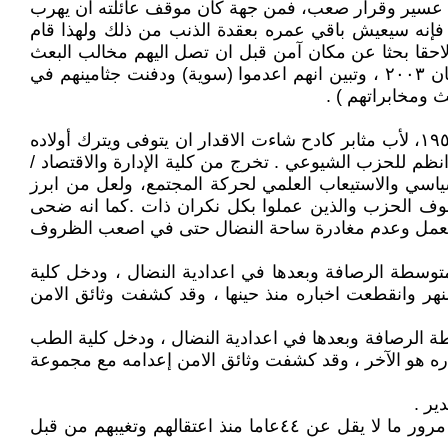
حان عسير وقرار صعب، فمن جهة كان موقف عائلته ان يهرب
ه، فإنه سيعيش باقي عمره بعقدة الذنب من ذلك ولهذا قام
ة لاحقا بحثا عن مكان آمن قبل ان تصل اليهم مخالب البعث
والامن العامة، وتمر السنين قبل ان نعلم بمصير (اخوتي الثلاثة) من خلال وثائق الامن العامة غداة سقوط البعث بعد ٩ نيسان ٢٠٠٣ ، وتبين انهم اعدموا (سوية) ودفنت جثامينهم في
 ومخابراتهم ) .
*** ولد خليل مير عباس أمان الله (أبو فيروز) في بغداد / منطقة المربعة – خلف محلات احذية باتا وسينما الشعب – سنة ١٩٥٣، لأب مثابر كادح شاءت الاقدار ان يتوفى ويترك أولاده
نظم للحزب الشيوعي . تخرج من كلية الإدارة والاقتصاد /
تصاد السياسي والاستيعاب العلمي لحركة المجتمع، ولعل من ابرز
فوف الحزب والذين عملوا بكل نكران ذات .كما انه ضحى
ه العمل وعدم مغادرة ساحة النضال حتى في اصعب الظروف
ية في مدرسة الرشيد ثم متوسطة الرصافة وبعدها في اعدادية النضال ، ودخل كلية
نهر وانقطعت اخباره منذ حينها ، وقد كشفت وثائق الامن
 مدرسة الرشيد ثم متوسطة الرصافة وبعدها في اعدادية النضال ، ودخل كلية الطب
ره هو الآخر ، وقد كشفت وثائق الامن إعدامه مع مجموعة
ير .
والآن استعرض لكم بعض الشهادات المهمة من زملاء ورفاق الشهيد (خليل واشقائه) لكي تتوضح الصورة اكثر ، خاصة بعد مرور ما لا يقل عن ٤٤عاما منذ اعتقالهم وتغيبهم من قبل