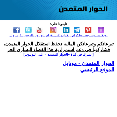
تابعونا على:
بودكاست
بنترست
تيلكرام
لينكدإن
الانستغرام
اليوتيوب
التويتر
الفيسبوك
تبرعاتكم وتبرعاتكن المالية تحفظ استقلال الحوار المتمدن،
فشاركونا في دعم استمرارية هذا الفضاء اليساري الحر
[اشترك في قناة ‫«الحوار المتمدن» على اليوتيوب]
الحوار المتمدن - موبايل
الموقع الرئيسي