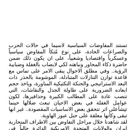
تستند المفاوضات السياسية لاسيما في حالات الحرب
والصراعات الحادة، على نوع مُتكأ المفاوض سياسياً
وعسكرياً واقتصاديا وشعبياً، على ان يكون ذلك ضمن
حاضرة ذكاء المحاور ونباهته لكي لايصاب بالغفلة وضبابية
الرؤية.. وفي مطلق الاحوال يبقى الامر على تماس مع
قاعدة توازن التنازلات المتبادلة، الموشومة بالحذر ذات
البعد الاستراتيجي والحنكة التكتيكية المناورة، وياخذ حجم
ابعاده الضرورية على طاولة الجدل والنقاشات، التي
تنصب عادة على المطالب الكبيرة وحذافيرها، لكون
عوامل الغفلة في بعض الاحيان تبعث ضلالها حينما
تنِشأعلى اثر تتحقق بعض الاساسيات المقصودة.. غير انها
تبقى وكأنها معلقة على حبل عبور الهاوية.
لقد شاهدنا خلال مراحل التفاوض بين الاطراف المتحاربة
ايران والولايات المتحدة الامريكية الدائرة حالياً في