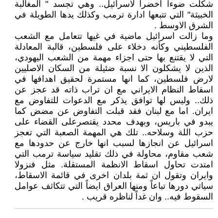
شكلت ضوءاً اخضراً لاسرائيل.. وهي تجسد " المغالبة
الخبيثة" التي تتبعها ادارة ترمب وكذلك يدها الطويلة في
الشرق الاوسط .
وما زالت اسرائيل ماضية في غيها تتعامل مع الشعب
الفلسطيني وكأنه دخلاء على فلسطين، قالبة المعادلة
التي لا يقتنع بها حتى اجزاء مهمة من الشعب اليهودي،
الذين لا يشكلون الا نسبة ضئيلة من السكان الاصليين
لارض فلسطين، كما انها مستمرة لحقيق اهدافها في
اسقاط النظام الايراني مع ان تراب ذاته قد عجز عن
ذلك.. وليس لها توافق يذكر مع الدعوات للتفاوض مع
ايران. اما مع لبنان فقد قبلت التفاوض عن مضض كما
يبدو في باريس، وبهدف محدد يقتصرعلى القضاء على
حزب اللة وسلاحه.. تلك هي المهمة الصعبة التي تعجز
اسرائيل عن انجازها لسبب انها خارج عن حدودها مع
شعب مقاوم، محاولة في ذلك تقليد سياسة ترمب التي
امتدت تحاول اسقاط الانظمة المستقلة. مثل فنزولا
وايران وتقول ان ثمة بلدان اخرى في قائمة الاسقاط،
سياتي دورها تباعاً ومنها العراق ايضاً التي تتكاثف عوامل
السقوط فيه.. وان غداً لناظره قريب .