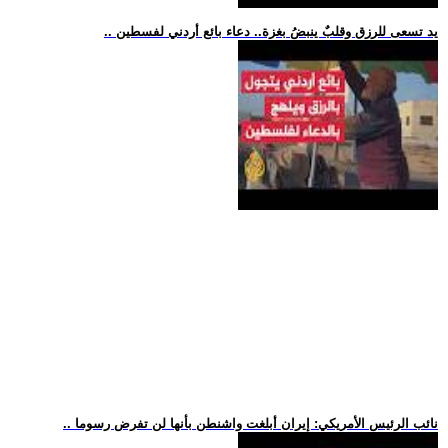
.. يد تسعى للرزق وقلبٌ ينبضُ بغزة.. دعاء بائع أردني لفسطين
.. نائب الرئيس الأمريكي: إيران أبلغت واشنطن بأنها لن تفرض رسوما