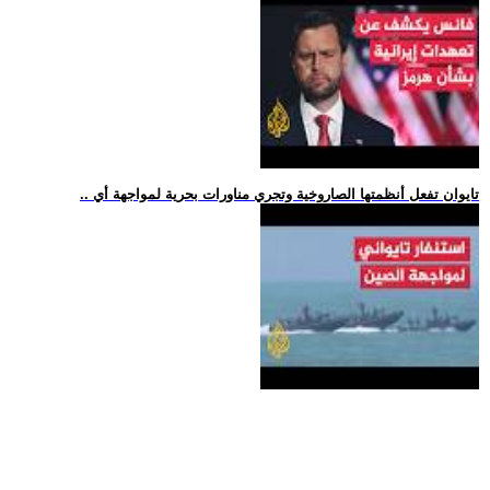
.. تايوان تفعل أنظمتها الصاروخية وتجري مناورات بحرية لمواجهة أي