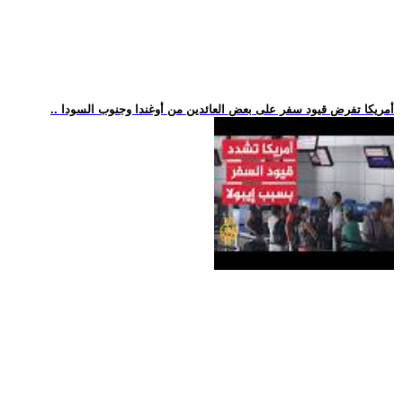
.. أمريكا تفرض قيود سفر على بعض العائدين من أوغندا وجنوب السودا