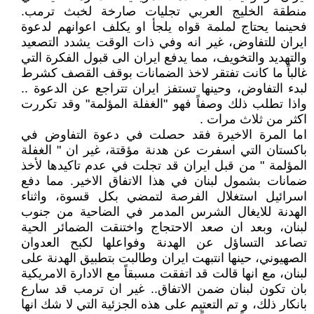
منطقة الخليج العربي تجليات صارخة لخبث ترمب.
فحينما يحتاج لملمة قواه يلجأ او يكلف اعوانهم لدعوة
ايران للتفاوض، غير انه وفي ذات الوقت يشدد التصعيد
والتهديد والتخويف، مما يدفع ايران الى قبول الفكرة التي
غالباً ما كانت تفتقر لاخذ الضمانات بوقف القصف كشرط
لبدء التفاوض، وحينها تستفز ايران تتراجع عن الدعوة ..
واذا تطلب ذلك وصفاً فهو "الغفلة المؤلمة" وقد تكررت
اكثر من ثلاث مرات .
اما المرة الاخيرة فقد حصلت في دعوة التفاوض في
باكستان التي اسفرت عن هدنة مؤقتة، غير ان " الغفلة
المؤلمة " من قبل ايران قد تجلت في عدم تاكيدها لأخذ
ضمانات بشمول لبنان في هذا الاتفاق الاخير. مما دفع
اسرائيل استغلال الفرصة لتمضي بكل قسوة، واثناء
الهدنة للايغال الشرس المدمر في الضاحية من جنوب
لبنان، وبعد ان صعد الاحتجاج واختنقت الضمائر الحية
تصاعد التساؤل عن الهدنة وفواعلها لكبح العدوان
الصهيوني، حينها انتبهت ايران وطالبت بتطبيق الهدنة على
لبنان، مع انها قالت قد اتفقت مسبقاً مع الادارة الامريكية
بان تكون لبنان ضمن الاتفاق.. غير ان ترمب قد سارع
بانكار ذلك، و تم التعتيم على هذه الجزئية التي لا شك انها