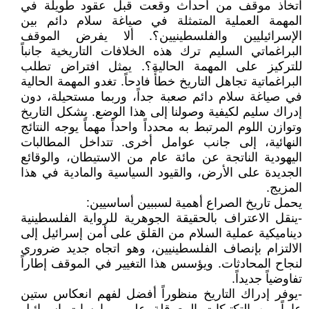
اتخاذ موقف من أحداث وقعت قبل عقود طويلة في
المهمة العملية المتمثلة في صياغة سلام دائم بين
الإسرائيليين والفلسطينيين؟. ألا يفرض الموقف
البراغماتي السليم ترك هذه الخلافات التاريخية جانباً
للتركيز على المهمة الحالية؟. يمثل افتراض تطلب
البراغماتية تجاهل التاريخ خطأً فادحاً. تغدو المهمة الحالية
في صياغة سلام دائم صعبة جداً، وربما مستحيلة، دون
إدراك سليم لكيفية وصولنا إلى هذا الوضع. يشكل التاريخ
وتوازن اللوم المرتبط به محدداً واحداً مهماً يوجه النتائج
النهائية، إلى جانب عوامل أخرى. تتداخل المطالبات
اليهودية الناتجة عن مائة عام من الاستيطان، والوقائع
الجديدة على الأرض، والقيود السياسية والمادية في هذا
المزيج.
يحمل تاريخ الصراع أهمية لسببين أساسيين:
-ينقل الاعتراف بالحقيقة الجوهرية للرواية الفلسطينية
ديناميكية عملية السلام من القلق على أمن إسرائيل إلى
الالتزام بإنصاف الفلسطينيين، وهو اتجاه جديد ضروري
لنجاح المحادثات. ويؤسس هذا التغيير في الموقف إطاراً
تفاوضياً جديداً.
-يوفر إدراك التاريخ منظوراً أفضل لفهم انعكاس ستين