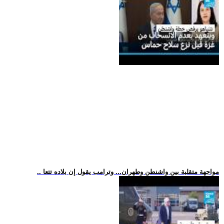
.. مواجهة متقلبة بين واشنطن وطهران... وترامب يقول إن بلاده تتعا