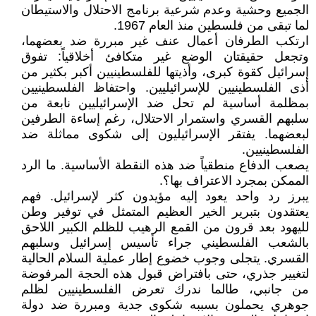
الجميع وحشية وعدم شرعية برنامج الاحتلال والاستيطان
لما تبقى من فلسطين منذ العام 1967.
ارتكب الطرفان أعمال عنف غير مبررة ضد بعضهما،
وتجعل حقيقتان الوضع غير متكافئ أخلاقياً: تفوق
إسرائيل كقوة كبرى، وأذيتها للفلسطينيين أكبر بكثير من
أذى الفلسطينيين للإسرائيليين. واحتفاظ الفلسطينيين
بمظلمة أساسية لم تحل ضد الإسرائيليين نابعة من
سلبهم القسري واستمرار الاحتلال، رغم إساءة الطرفين
لبعضهما. يفتقر الإسرائيليون إلى شكوى مماثلة ضد
الفلسطينيين.
يصعب الدفاع منطقياً ضد هذه النقطة الأساسية. ما الرد
الممكن بمجرد الاعتراف بها؟.
يبرز رد واحد يعود إليه مؤيدون كثر لإسرائيل. فهم
يعتقدون بتبرير الخير العظيم المتمثل في توفير وطن
لليهود بعد قرون من القمع الرهيب للظلم الكبير اللاحق
بالشعب الفلسطيني جراء تأسيس إسرائيل وسلبهم
القسري. يتجلى وجوب خضوع إطار عملية السلام الحالية
لتغيير جذري، حتى بافتراض قبول هذه الحجة المرفوضة
من جانبي، طالما ندرك تعرض الفلسطينيين لظلم
جوهري يحملون بسببه شكوى جدية ومبررة ضد دولة