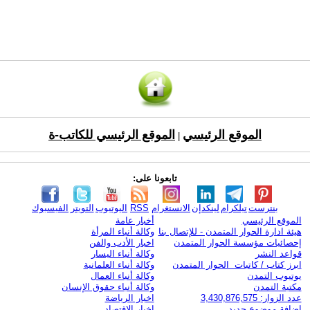
الموقع الرئيسي
الموقع الرئيسي للكاتب-ة
|
تابعونا على:
بنترست
تيلكرام
لينكدإن
الانستغرام
RSS
اليوتيوب
التويتر
الفيسبوك
الموقع الرئيسي
أخبار عامة
هيئة ادارة الحوار المتمدن - للإتصال بنا
وكالة أنباء المرأة
إحصائيات مؤسسة الحوار المتمدن
اخبار الأدب والفن
قواعد النشر
وكالة أنباء اليسار
ابرز كتاب / كاتبات الحوار المتمدن
وكالة أنباء العلمانية
يوتيوب التمدن
وكالة أنباء العمال
مكتبة التمدن
وكالة أنباء حقوق الإنسان
عدد الزوار: 3,430,876,575
اخبار الرياضة
اضافة موضوع جديد
اخبار الاقتصاد