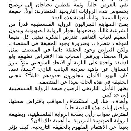
تفي بالغرض حالياً. وثمة نقطتين تحتاجان إلى توضيح
بخصوص هذه الروايات التاريخية المتضاربة: أولاً، حقيقة
دقتها النسبية. وثانياً، أهمية هذه الدقة.
يمنح الصهاينة الليبراليون الرواية الفلسطينية قدراً من
الشرعية غالباً، ويضعونها بجوار الرواية الصهيونية ويبدون
أسفهم لغياب التفاهم. تفترض الفكرة تمثيل كل منهما
لموقف متطرف، وضرورة وجود الحقيقة في المنتصف.
ولكن افتراض وجود الحقيقة دائماً في المنتصف يمثل
هراءً محضاً، ويرفض أصحاب هذا الافتراض تطبيقه ولو
لدقيقة واحدة على النازية أو الاتحاد السوفيتي مثلاً. يبرز
التساؤل عن ماهية سردية الجانب النازي: "حسناً، نعم،
كان اليهود الألمان يتجاوزون حدودهم قليلاً"؟ تتجلى
الحقيقة في هذه الحالة بعيداً عن المنتصف.
يظهر التأمل التاريخي الرصين صحة الرواية الفلسطينية
إلى حد كبير.
وأهدف، هنا، إلى استكشاف العواقب بافتراض صحتها،
وتأجيل إثبات هذه القضية حالياً.
لنفترض صواب رأيي بصحة الرواية الفلسطينية، وبطبيعة
الرواية الصهيونية التبريرية. ما أهمية ذلك الآن؟
بعيداً عن الاهتمام المفهوم بالحقيقة التاريخية، كيف يؤثر