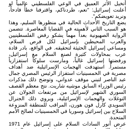
أتخيل الأثر العميق في الوعي الفلسطيني عالمياً لو
أعلنت إسرائيل: "نعم، طردناكم، واقترفنا خطأً فادحاً،
ونريد تعويضكم".
يضع التاريخ الأحداث الحالية في منظورها السليم، وهذا
هو السبب الثاني لأهميته في القضايا المعاصرة. تتضمن
الرواية الصهيونية بعداً مهماً يشكو رفض الفلسطينيين
والعرب المحيطين بإسرائيل لكل فرص السلام،
ومساعي إسرائيل الحثيثة لتحقيقه. في الواقع، بادر قادة
عرب بمحاولات كثيرة لصنع السلام مع إسرائيل،
ورفضتها إسرائيل غالباً، ومارست سلوكاً استفزازياً
مستمراً. استهدفت الهجمات الإسرائيلية ضد أهداف
مصرية في الخمسينيات استفزاز الرئيس المصري جمال
عبد الناصر لتبني موقف عدواني، وتوضح ذلك مذكرات
رئيس الوزراء السابق موشيه شاريت. نتج معظم القصف
السوري الشهير لإسرائيل من مرتفعات الجولان عن
التوغلات والهجمات الإسرائيلية، ويروي ذلك الجنرال
السويدي كارل فون هورن، المراقب للمنطقة المنزوعة
السلاح بين إسرائيل وسوريا في الخمسينيات لصالح الأمم
المتحدة.
عرض أنور السادات السلام على إسرائيل عام 1971