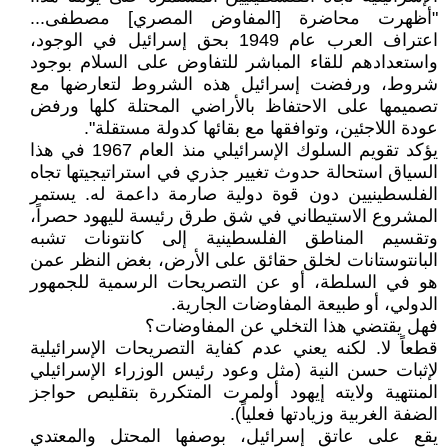
"أظهرت محاضرة [المفاوض المصري] مصطفى...
اعتراف العرب عام 1949 بحق إسرائيل في الوجود،
واستعدادهم للقاء المباشر للتفاوض على السلام بوجود
شروط، ورفضت إسرائيل هذه الشروط لتعارضها مع
تصميمها على الاحتفاظ بالأراضي المحتلة كلها ورفض
عودة اللاجئين، وتوافقها مع بقائها كدولة مستقلة".
يؤكد تقويم السلوك الإسرائيلي منذ العام 1967 في هذا
السياق استحالة حدوث تغيير جذري في استراتيجيتها تجاه
الفلسطينيين دون قوة دولية صارمة داعمة له. يستمر
المشروع الاستيطاني في شق طرق رئيسة لليهود حصراً،
وتقسيم المناطق الفلسطينية إلى كانتونات تشبه
البانتوستانات لخلق حقائق على الأرض، بغض النظر عمن
هو في السلطة، أو عن التصريحات الرسمية للجمهور
الدولي، أو طبيعة المفاوضات الجارية.
فهل يقتضي هذا التخلي عن المفاوضات؟
قطعاً لا. لكنه يعني عدم كفاية التصريحات الإسرائيلية
لإثبات حسن النية (مثل وعود رئيس الوزراء الإسرائيلي
المنتهية ولايته إيهود أولمرت المتكررة بتقليص حواجز
الضفة الغربية وزيادتها فعلياً).
يقع على عاتق إسرائيل، بوصفها المحتل والمعتدي