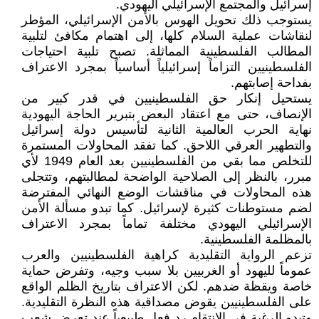
إسرائيل والمجتمع الإسرائيلي اليهودي.
يستوجب ذلك تحويل الهوس بالأمن الإسرائيلي، المؤطر
لنقاشات عملية السلام كلها، إلى اهتمام مكافئ لتلبية
المطالب الفلسطينية المماثلة. تصبح تلبية احتياجات
الفلسطينيين التزاماً إسرائيلياً أساسياً بمجرد الاعتراف
بفداحة إصابتهم.
يستحيل إنكار حق الفلسطينيين في قدر كبير من
الإنصاف، حتى مع اعتقاد البعض بتبرير الحاجة اليهودية
نهاية الحرب العالمية الثانية لتأسيس دولة إسرائيل
والتطهير العرقي اللاحق. كما تفقد المحاولات المستمرة
للتخلص مما بقي من الفلسطينيين بعد العام 1949 لأي
مبرر، بالنظر إلى الصلاحية الواضحة لمطالبتهم، وتتجلى
هذه المحاولات في مناقشات الوضع النهائي المفترضة
لضم مستوطنات كثيرة لإسرائيل. كما تبدو مسألة الأمن
الإسرائيلي اليهودي مختلفة تماماً بمجرد الاعتراف
بالمظلمة الفلسطينية.
تزعم الرواية التقليدية كراهية الفلسطينيين والعرب
عموماً لليهود أو الغربيين بلا سبب وجيه، وتفرض حماية
خاصة ويقظة ضدهم. لكن الاعتراف بتاريخ الظلم الواقع
على الفلسطينيين يقوض مصداقية هذه النظرة التقليدية.
وتبدو الرغبة في الانتقام رد فعل طبيعياً عند تعرض شعب