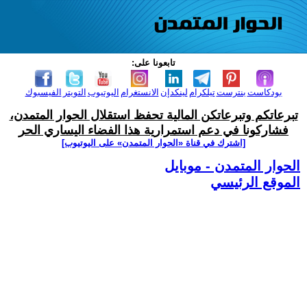
تابعونا على:
بودكاست
بنترست
تيلكرام
لينكدإن
الانستغرام
اليوتيوب
التويتر
الفيسبوك
تبرعاتكم وتبرعاتكن المالية تحفظ استقلال الحوار المتمدن،
فشاركونا في دعم استمرارية هذا الفضاء اليساري الحر
[اشترك في قناة ‫«الحوار المتمدن» على اليوتيوب]
الحوار المتمدن - موبايل
الموقع الرئيسي