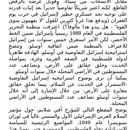
مقابل الانسحاب من سيناء، وقوبل عرضه بالرفض
القاطع. لكنه اعتبر شريكاً تفاوضياً جديراً بعد إثبات قدرته
على توجيه تحد عسكري خطير لإسرائيل في حرب يوم
الغفران (ويدفع هذا عرباً كثيرين للقول "لا يفهمون سوى
القوة" - هل يبدو هذا مألوفاً؟). اعترفت منظمة التحرير
الفلسطينية في العام 1988 رسمياً بإسرائيل ضمن الخط
الأخضر، لكن الأمر استغرق خمس سنوات من إسرائيل
للاعتراف بالمنظمة ضمن اتفاقية أوسلو. وتتضح
استراتيجية إسرائيل التفاوضية في أوسلو، الهادفة ظاهرياً
لدولة فلسطينية في الضفة الغربية وغزة، بمواصلة
الحديث وخلق حقائق على الأرض، وتضاعف عدد
المستوطنين في الأراضي المحتلة خلال سنوات أوسلو.
يمكننا أن نرى بوضوح استراتيجية إسرائيل التفاوضية
-الاستمرار في الحديث عن السلام، بينما تخلق حقائق
مغايرة على الأرض- من خلال الإشارة إلى أنه خلال
سنوات أوسلو تضاعف عدد المستوطنين في الأراضي
المحتلة.
يوضح المقطع التالي للمؤرخ آفي شلايم، حول مؤتمر
السلام العربي الإسرائيلي الأول والمنسي غالباً في لوزان
بسويسرا عام 1949، المواضيع الرئيسية للسياسة
الإسرائيلية تجاه الفلسطينيين المستمرة حتى يومنا هذا: