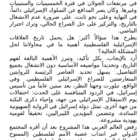
في مرتفعات الجولان في فترة الخمسينيات والستينيات
وغيرها. وكان يصر المدافع عن السلوك الإسرائيلي دائماً،
في النهاية وعلى نحو ثابت، على ضرورة عدم الانشغال
بالتاريخ، والتركيز على حل الصراع الحالي، وترك اجترار
الماضي.
يطرح هذا سؤالاً أكبر: هل يحمل تاريخ العلاقات
الإسرائيلية الفلسطينية أهمية ما في محاولاتنا لحل
المشكلة الحالية؟
أرد بالإيجاب، بكل تأكيد، وتبرز الأهمية البالغة لفهم
التاريخ، وتحديداً مواضيعه الأساسية دون الانشغال بجميع
التفاصيل. يسهل تحديد العناصر الرئيسة للروايتين
المتعارضتين للصراع الإسرائيلي الفلسطيني. وفي
الواقع، تبلورت وجهتا النظر، بعد ستين عاماً من تأسيس
إسرائيل، في الردود المتنافسة على الحدث: احتفالات
يوم الاستقلال الإسرائيلي من جهة، وإحياء ذكرى النكبة
من جهة أخرى. تمثل دولة إسرائيل في الرواية الصهيونية
السائدة، وتتضمن المؤيدين الليبراليين، تحقيقاً لقومية
يهودية مشروعة.
رفض العالم العربي هذا المشروع بعد أن أقره المجتمع
الدولي عبر انتداب عصبة الأمم لفلسطين (الممنوح