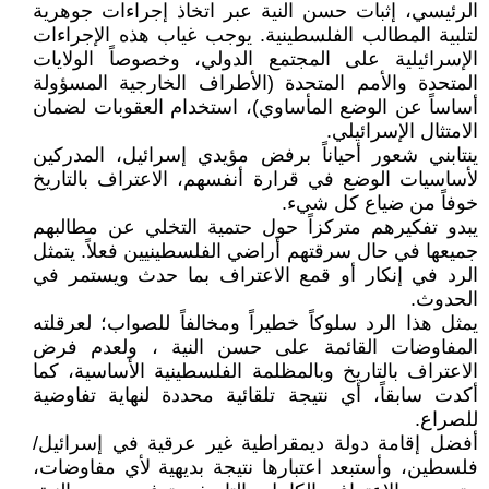
الرئيسي، إثبات حسن النية عبر اتخاذ إجراءات جوهرية
لتلبية المطالب الفلسطينية. يوجب غياب هذه الإجراءات
الإسرائيلية على المجتمع الدولي، وخصوصاً الولايات
المتحدة والأمم المتحدة (الأطراف الخارجية المسؤولة
أساساً عن الوضع المأساوي)، استخدام العقوبات لضمان
الامتثال الإسرائيلي.
ينتابني شعور أحياناً برفض مؤيدي إسرائيل، المدركين
لأساسيات الوضع في قرارة أنفسهم، الاعتراف بالتاريخ
خوفاً من ضياع كل شيء.
يبدو تفكيرهم متركزاً حول حتمية التخلي عن مطالبهم
جميعها في حال سرقتهم أراضي الفلسطينيين فعلاً. يتمثل
الرد في إنكار أو قمع الاعتراف بما حدث ويستمر في
الحدوث.
يمثل هذا الرد سلوكاً خطيراً ومخالفاً للصواب؛ لعرقلته
المفاوضات القائمة على حسن النية ، ولعدم فرض
الاعتراف بالتاريخ وبالمظلمة الفلسطينية الأساسية، كما
أكدت سابقاً، أي نتيجة تلقائية محددة لنهاية تفاوضية
للصراع.
أفضل إقامة دولة ديمقراطية غير عرقية في إسرائيل/
فلسطين، وأستبعد اعتبارها نتيجة بديهية لأي مفاوضات،