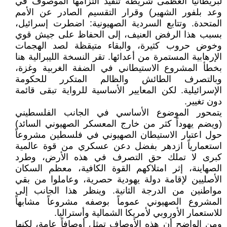
لبريطانيا العظمى شريطة تنفيذ التزامها الموصوف في
وعد بلفور الشهير) وقرار التقسيم الصادر عن الأمم
المتحدة. وتتابع السردية الصهيونية: اضطرت إسرائيل،
بسبب هذا الرفض العنيف، إلى الحفاظ على جيش قوي
وخوض حروب كثيرة، والبقاء متيقظة لصد الهجمات
الإرهابية المستمرة من أعدائها. تقر النسخة الليبرالية هنا
بخطأ المشروع الاستيطاني في الضفة الغربية وغزة،
وبالتصرف الطائش والظالم المتكرر للحكومة
الإسرائيلية. لكن المعايير الأساسية للرواية تبقى قائمة
دون تغيير.
يتمحور الموضوع الأساسي في الجانب الفلسطيني
(ويضم يهوداً كثر من خارج المعسكر الصهيوني السائد)
حول اعتبار الاستيطان الصهيوني في فلسطين مشروعاً
استعمارياً ازدهر بفضل دعن عسكري من قوة عالمية
كبرى لا تملك حق التصرف في هذه الأرض، وطرد
الصهاينة، إثر امتلاكهم القوة الكافية، معظم السكان
الأصليين لإقامة دولة يهودية حصرية، وعاملوا من بقي
مواطنين من الدرجة الثانية. وينظر هذا الجانب إلى
المشروع الصهيوني عموماً بوصفه مشروعاً مشابهاً
للاستعمار الأوروبي لأمريكا الشمالية وأستراليا.
ومن الواضح أن هذه الأوصاف تمثل أوصافاً عامة، لكنها