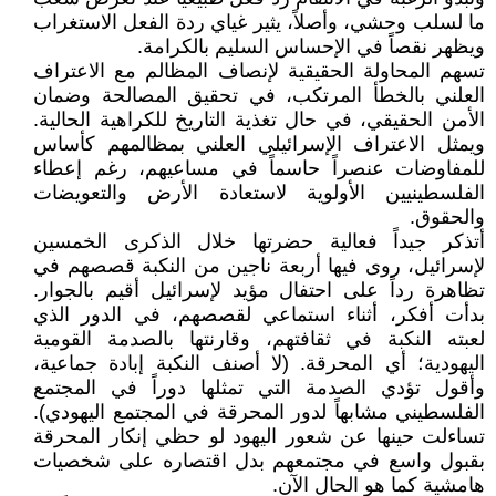
ما لسلب وحشي، وأصلاً، يثير غياي ردة الفعل الاستغراب
ويظهر نقصاً في الإحساس السليم بالكرامة.
تسهم المحاولة الحقيقية لإنصاف المظالم مع الاعتراف
العلني بالخطأ المرتكب، في تحقيق المصالحة وضمان
الأمن الحقيقي، في حال تغذية التاريخ للكراهية الحالية.
ويمثل الاعتراف الإسرائيلي العلني بمظالمهم كأساس
للمفاوضات عنصراً حاسماً في مساعيهم، رغم إعطاء
الفلسطينيين الأولوية لاستعادة الأرض والتعويضات
والحقوق.
أتذكر جيداً فعالية حضرتها خلال الذكرى الخمسين
لإسرائيل، روى فيها أربعة ناجين من النكبة قصصهم في
تظاهرة رداً على احتفال مؤيد لإسرائيل أقيم بالجوار.
بدأت أفكر، أثناء استماعي لقصصهم، في الدور الذي
لعبته النكبة في ثقافتهم، وقارنتها بالصدمة القومية
اليهودية؛ أي المحرقة. (لا أصنف النكبة إبادة جماعية،
وأقول تؤدي الصدمة التي تمثلها دوراً في المجتمع
الفلسطيني مشابهاً لدور المحرقة في المجتمع اليهودي).
تساءلت حينها عن شعور اليهود لو حظي إنكار المحرقة
بقبول واسع في مجتمعهم بدل اقتصاره على شخصيات
هامشية كما هو الحال الآن.