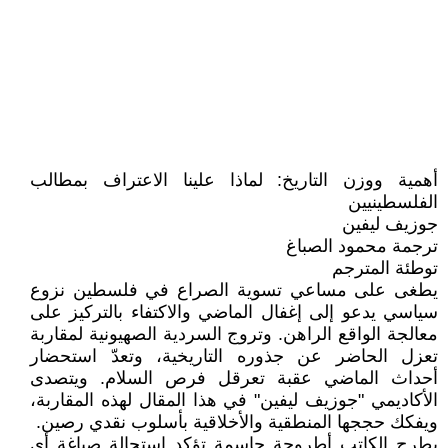
أهمية ووزن التاريخ: لماذا علينا الاعتراف بمطالب
الفلسطينيين
جوزيف ليفين
ترجمة محمود الصباغ
توطئة المترجم
يطغى على مساعي تسوية الصراع في فلسطين نزوع
سياسي يدعو إلى إغفال الماضي والاكتفاء بالتركيز على
معالجة الواقع الراهن. وتروج السردية الصهيونية لمقاربة
تعزل الحاضر عن جذوره التاريخية، وتعدّ استحضار
أحداث الماضي عقبة تعرقل فرص السلام. ويتصدى
الأكاديمي "جوزيف ليفين" في هذا المقال لهذه المقاربة،
ويفكك حججها المنطقية والأخلاقية بأسلوب نقدي رصين.
يطرح الكاتب أطروحة حاسمة تؤكد استحالة صياغة أي