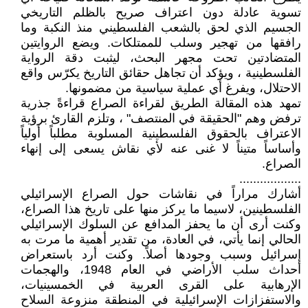
تسوية عادلة دون اعتراف صريح بالظلم التاريخي
الجسيم الذي لحق بالشعب الفلسطيني منذ النكبة وما
رافقها من تهجير وسلب للممتلكات. ويضع الروايتين
المتضادتين تحت مجهر البحث، ليثبت دقة الرواية
الفلسطينية ، ويؤكد أن تجاهل حقائق التاريخ يكرّس واقع
الاحتلال، ويفرغ أي عملية سياسية من مضمونها.
تمهد هذه المقالة الطريق لقراءة الصراع قراءةً جذرية
ترفض وهم "الحقيقة في المنتصف" ، وتلزم القارئ برؤية
الاعتراف بالحقوق الفلسطينية المسلوبة مطلباً أولياً
وأساساً متيناً لا غنى عنه لأي نقاش يسعى إلى إنهاء
الصراع.
..................
أشارك مراراً في نقاشات حول الصراع الإسرائيلي
الفلسطينين، لاسيما ما يركز منها على تاريخ هذا الصراع،
وكنت أرى أن ما يحفز المدافع عن السلوك الإسرائيلي
الحالي إنما يأتي، في العادة، من تقدير أهمية ما مرت به
إسرائيل وسبب وجودها أصلاً. وكنت أرد باستعراض
أحداث سلب الأراضي في العام 1948، والهجمات
الإرهابية على القرى العربية في الخمسينيات،
والاستفزازات الإسرائيلية في المنطقة منزوعة السلاح