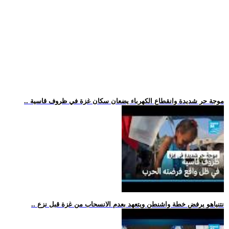
.. موجة حر شديدة وانقطاع الكهرباء يضعان سكان غزة في ظروف قاسية
.. نتنياهو يرفض خطة واشنطن ويتعهد بعدم الانسحاب من غزة قبل نزع