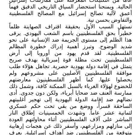
عاماً من التكتيكات المعرقلة على ممارسات إسرائيل
الحالية. ويمنحنا استحضار السياق التاريخي الدقيق فهماً
أعمق لآلية تصالح إسرائيل مع المصالح الفلسطينية
والتفاوض بحسن نية.
نستهل السبب الأول بحقيقة اقتراف الصهاينة ظلماً
خطيراً بحق الفلسطينيين باسم الشعب اليهودي. يرقى
هذا الظلم إلى مستوى الجريمة ضد الإنسانية على نحو
شديد الوضوح. وتبرز أهمية إدراك خطورة المظالم
الفلسطينية. لقد قدم يهود من أوروبا إلى أرض
الفلسطينيين تحت مظلة قوة إمبريالية بهدف صريح
يتمثل في إقامة دولة يهودية حصرية. تجاهل هؤلاء طلب
موافقة الفلسطينيين الأصليين على مشروعهم ولم
يحصلوا عليها. كما أظهر الفلسطينيون معارضتهم
للخضوع لهؤلاء الغرباء بالسبل الممكنة كافة، وشمل ذلك
ممارسة العنف ضد ضحايا أبرياء، ولكن دون جدوى. أدى
نضالهم ضد إقامة الدولة اليهودية إلى تهجير أغلبيتهم
الساحقة قسراً، ووضع من بقي تحت حكم عسكري
لثمانية عشر عاماً. وشهدت الخمسينيات إطلاق النار
المباشر على آلاف الفلسطينيين أثناء محاولتهم العودة
إلى منازلهم ومزارعهم، وأسفر ذلك عن هجمات إرهابية
متوقعة من الفلسطينيين ضد أهداف إسرائيلية. يعرف