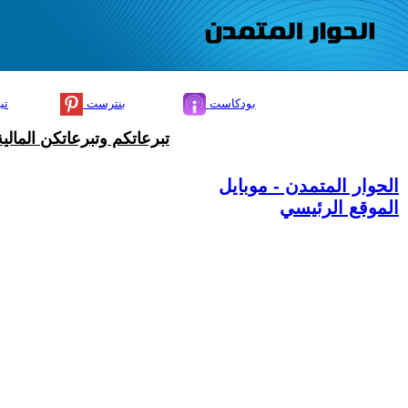
بودكاست
بنترست
تي
تبرعاتكم وتبرعاتكن المال
الحوار المتمدن - موبايل
الموقع الرئيسي