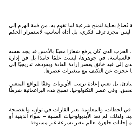
تُصاغ بعناية لتمنح شرعية لما تقوم به. من قمة الهرم إلى
ق ليس مجرد ترف فكري، بل أداة أساسية لاستمرار الحكم
الحزب الذي كان يرفع شعارًا معينًا بالأمس قد يجد نفسه
. فالسياسة، في جوهرها، ليست علمًا جامدًا بل فن إدارة
 إلى قيد خانق يعصر إرادة القادة ويقودهم تدريجيًا إلى
لأنها عجزت عن التكيف مع متغيرات عصرها.
دئ، بل تعني إعادة ترتيب الأولويات وفقًا للواقع المتغير.
تحقق. وفي عصر التكنولوجيا، تصبح هذه البراغماتية شرطًا
في لحظات، والمعلومة تعبر القارات في ثوانٍ، والفضيحة
 ولذلك، لم تعد الأيديولوجيات الصلبة – سواء الدينية أو
ديم إجابات جاهزة لعالم يتغير بسرعة غير مسبوقة.