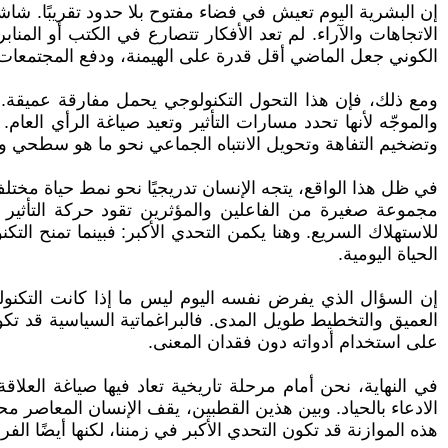
إن البشرية اليوم تعيش في فضاء مفتوح بلا حدود تقريبًا. شا
الاتجاهات والآراء. لم تعد الأفكار تتصارع في الكتب أو المنا
الكوني جعل الماضي أقل قدرة على الهيمنة، ودفع المجتمعات 
ومع ذلك، فإن هذا التحول التكنولوجي يحمل مفارقة عميقة. 
والموجّه لأنها تحدد مسارات التأثير وتعيد صياغة الرأي العام.
وتضخيم التفاهة وتحويل الانتباه الجماعي نحو ما هو سطحي و
في ظل هذا الواقع، يتجه الإنسان تدريجيًا نحو نمط حياة مختلف
مجموعة صغيرة من الفاعلين والمؤثرين تقود حركة التأثير ال
للاستهلاك السريع. وهنا يكمن التحدي الأكبر: فبينما تمنح الت
الحياة اليومية.
إن السؤال الذي يفرض نفسه اليوم ليس ما إذا كانت التكنولوج
العميق والتخطيط طويل المدى. فالبراغماتية السياسية قد تكو
على استخدام أدواته دون فقدان المعنى.
في النهاية، نحن أمام مرحلة تاريخية تعاد فيها صياغة العلاقة
الادعاء بالحياد. وبين هذين القطبين، يقف الإنسان المعاصر محا
هذه الموازنة قد تكون التحدي الأكبر في زمننا، لكنها أيضًا ا