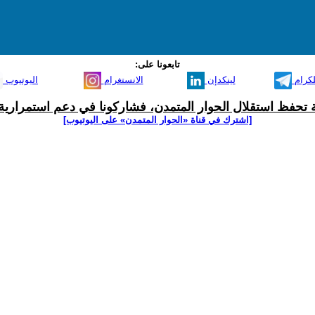
تابعونا على:
لكرام
لينكدإن
الانستغرام
اليوتيوب
ية تحفظ استقلال الحوار المتمدن، فشاركونا في دعم استمرارية 
[اشترك في قناة ‫«الحوار المتمدن» على اليوتيوب]