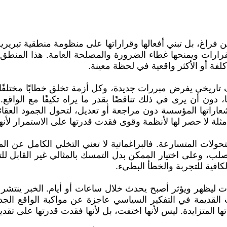
 فراغ، بل تبني أفعالها وقراراتها على منظومة منطقية تبريرية 
قرارات ويمنحها غطاء الضرورة والمصلحة العامة. هذا المنط
 كلفة أو الأكثر واقعية في لحظة معينة.
 تاريخي يفرض مبررات جديدة، وكل أزمة تخلق خطابًا مختلفًا. 
 دون أن يرى في ذلك تناقضًا بقدر ما يراه تكيفًا مع الواقع
راتها المؤسسة دون مراجعة أو تعديل، لتحول الجمود العقائدي
دّم أمثلة لا حصر لها لأنظمة وقوى فقدت قدرتها على الاستمرار 
حولات المتسارعة. فالبراغماتية لا تعني التخلي الكامل عن المبا
صلب، وعلى اختيار الممكن بدل التمسك بالمثالي غير القابل لل
لكافية للتجربة والخطأ البطيء.
ت ليظهر ويؤثر أصبح يحدث خلال ساعات أو أيام. الخبر ينتشر 
القديمة في التفكير السياسي عاجزة عن مواكبة الواقع الجديد.
تها المتزايدة. ليس لأنها اختفت، بل لأنها فقدت قدرتها على تق