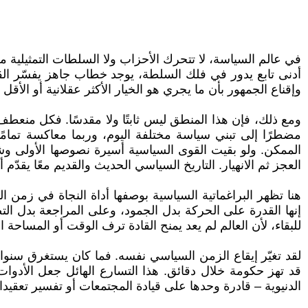
في عالم السياسة، لا تتحرك الأحزاب ولا السلطات التمثيلية من
أدنى تابع يدور في فلك السلطة، يوجد خطاب جاهز يفسّر ال
وإقناع الجمهور بأن ما يجري هو الخيار الأكثر عقلانية أو الأقل
ومع ذلك، فإن هذا المنطق ليس ثابتًا ولا مقدسًا. فكل منعطف
مضطرًا إلى تبني سياسة مختلفة اليوم، وربما معاكسة تمامًا،
الممكن. ولو بقيت القوى السياسية أسيرة نصوصها الأولى وشعا
العجز ثم الانهيار. التاريخ السياسي الحديث والقديم معًا يق
هنا تظهر البراغماتية السياسية بوصفها أداة النجاة في زمن الت
إنها القدرة على الحركة بدل الجمود، وعلى المراجعة بدل الت
للبقاء، لأن العالم لم يعد يمنح القادة ترف الوقت أو المساحة ا
لقد تغيّر إيقاع الزمن السياسي نفسه. فما كان يستغرق سنوا
قد تهز حكومة خلال دقائق. هذا التسارع الهائل جعل الأدوات 
الدنيوية – قادرة وحدها على قيادة المجتمعات أو تفسير تعقيدا