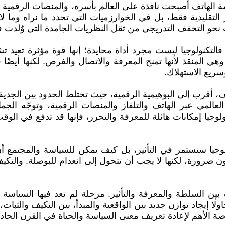
شة الهاتف أصبحت نافذة على العالم بأسره، والمنصات الرقمية
بر التقليدية فقط، بل في الخوارزميات التي تحدد ما نراه وما 
نحو التخفف التدريجي من ثقل النظريات الجامدة التي وُلدت في
فالتكنولوجيا ليست مجرد أداة محايدة؛ إنها قوة مؤثرة تعيد
 وهي المنقذ لأنها تمنح المعرفة والاتصال والفرص. لكنها أيضًا
سريع الاستهلاك.
، أقرب إلى البوهيمية الرقمية، حيث تختلط الحدود بين الجدية و
عالمي عبر الهاتف والتلفاز والمنصات الرقمية، وتوجّه الجم
كنولوجيا إمكانات هائلة للمعرفة والتحرر، فإنها قد تدفع في ال
يا ستستمر في التأثير، بل كيف يمكن للسياسة والمجتمع أن يت
ن ضرورة، لكنها لا يجب أن تتحول إلى انعدام للبوصلة. والتكي
 بين السلطة والمعرفة والتأثير. مرحلة لم تعد فيها السياسة ق
ولًا إيجاد توازن جديد بين الواقعية والمبدأ، بين التكيف والث
لفرصة الأهم لإعادة تعريف معنى السياسة والحياة في القرن الحا