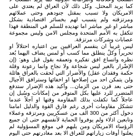
كما يريد المحتل. وكل ذلك لأن العراق لم يعتدي على
الامريكان ولا تسبب بمقتل جنودهم وحتى عملائهم
ومرتزقته ولم يتسبب لهم بخسائر اقتصادية بشكل
مباشر او غير مباشر اما تهديده للسلم في المنطقة فهذا
تتكفل به الأمم المتحدة ومجلس الامن وليس مجموعة
عصابات وشركات مرتزقة.
ليس غريباً ان ينقسم العراقيين بين اعتباره احتلالاً او
تحريراً وكلٌ ينطلق مما كسب أو لمس يضاف اليهما بُعد
نظره واتساع افق تفكيره وتعمقه بقول قيل وهو: (إن
الإضْرار بالغير ليس شجاعة ولا نجاح وانما رعونة وقلة
حكمة وفقدان عقل) والأضرار التي لحقت بالعراق هائلة
ولن يتمكن احد من إصلاحها او اخفائها وسترافق الأجيال
حتى بعد قرن من الزمان... وأكيد هذه الإضرار ستدفع
المتضرر للرد عليها بكل المتوفر من إمكانات وسُبل إن
عاجلاً كما تكفلت بذلك المقاومة وقتها او آجلاً عندما
تتشكل مقاومات أخرى رغم فارق القوة والدليل امامنا
دخول أكثر من 300 الف من عسكريين ومرتزقه وعملاء
وتابعين اذلاء ولم يوفروا الحماية لأنفسهم حتى ان جميع
الرؤساء الامريكان ومن يليهم في موقع المسؤولية لم
يعلنوا أوقات زياراتهم للعراق الا بعد مغادرتهم حتى اليوم