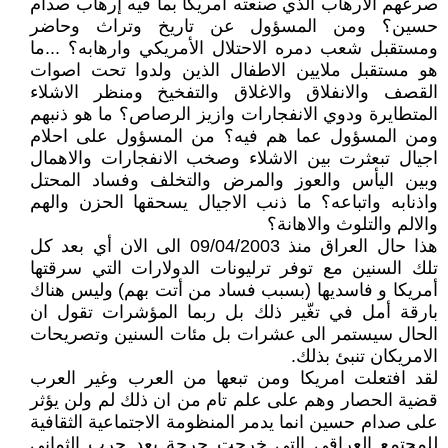
صرعهم الارهاب الذي صنعته أمريكا بما فيه إرهاب صدام
حسين؟ ومن المسؤول عن تاريخ وتراث وحاضر
ومستقبل شعب دمره الاحتلال الأمريكي وارهابه؟ ...ما
هو مستقبل ملايين الاطفال الذين ولدوا تحت اصوات
القصف والانفلاق والاغلاق والتفخيخ ومنظر الاشلاء
المتطايرة ودوي الانفجارات وازيز الرصاص؟ ما هو ذنبهم
ومن المسؤول عما هم فيه؟ من المسؤول على احلام
اجيال تبعثرت بين الاشلاء وصخب الانفجارات والاهمال
وبين اليأس والعوز والمرض والتخلف وفساد المحتل
واذنابه واتباعه؟ ما ذنب الاجيال يسحقها الحزن والهم
والالم والتلوث والاهانة؟
هذا حال العراق منذ 09/04/2003 الى الان أي بعد كل
تلك السنين مع توفر ترليونات الدولارات التي سرقتها
أمريكا و فاسديها (بسبب فساد من أتت بهم) وليس هناك
بارقة أمل في تغّير ذلك بل ربما المؤشرات تقول ان
الحال سيستمر الى عشرات بل مئات السنين وتصريحات
الامريكان تنبئ بذلك.
لقد افتعلت امريكا ومن تبعها من العرب وغير العرب
قضية الحصار وهم على علم تام من ان ذلك لم ولن يؤثر
على صدام حسين انما يدمر المنظومة الاجتماعية الثقافية
للمجتمع العراقي التي خرجت حرجة بعد حرب الثماني