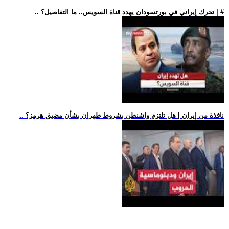
.. تحرك إيراني في بورتسودان يهدد قناة السويس.. ما التفاصيل؟ | #
.. نافذة من إيران | هل تلتزم واشنطن بشروط طهران بشأن مضيق هرمز؟