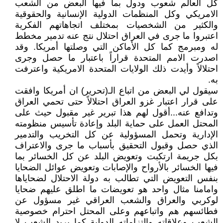
كل العالم شعوب ودول بما فيها البعض من الشعب
الامريكي وكل المنظمات الدولية الإنسانية والحقوقية
والكثير من الشخصيات بمختلف اتجاهاتهم الفكرية
اعتبروا ما جرى في العراق احتلال نتج عنه تدمير مخطط
له ومبرمج كما كل الأماكن التي وصلتها أمريكا. وقد
اصدرت الامم المتحدة قراراً باعتبار ما حصل وجرى
احتلالاً وأيدت ذلك الولايات المتحدة الامريكية واعترفت
به.
سيقول لي البعض من اتباع الـ(تحرير) ان أمريكا وافقت
على قرار اعتبار غزو العراق احتلالاً حتى تحمي العراق
وتدافع عنه...أقول لهم هذا تبرير غير مقبول حيث على
المحتل العمل على حماية البلد وإعادة تأسيس منظومته
الإدارية وتحمل المسؤولية عن كل التخريب والتدمير
الذي حصل وقبول التحقيق بأسباب ما جرى والاعتراف
بكل جريمة ارتكبت وتعويض البلد عن كل الخسائر بما
فيها الخسائر بالأرواح والإصابات وتعويض عوائل الضحايا
بنفس التعويض التي تطالب به دولة الاحتلال لضحاياها
وامامنا مثال واحد هو تعويضات ما اطلق عليهم ضحايا
لوكربي والعراق والشعب العراقي غير مسؤول عن
فطائسهم هم واتباعهم وعلى المحتل احترام خصوصية
الشعب وعلاقاته والتزاماته الدولية كما يريد الشعب لا