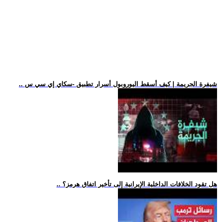
.. شيفرة الجريمة | كيف أسقط اليوروبول أسرار تطبيق -سكاي إي سي س
.. هل تقود الخلافات الداخلية الإيرانية إلى تأخير اتفاق هرمز؟