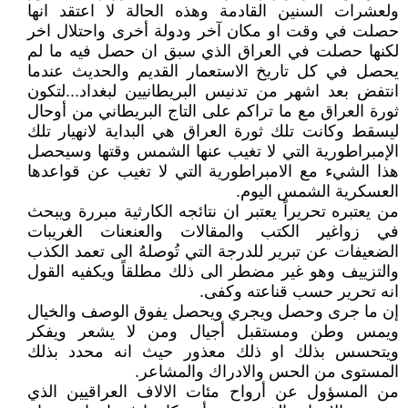
ولعشرات السنين القادمة وهذه الحالة لا اعتقد انها
حصلت في وقت او مكان آخر ودولة أخرى واحتلال اخر
لكنها حصلت في العراق الذي سبق ان حصل فيه ما لم
يحصل في كل تاريخ الاستعمار القديم والحديث عندما
انتفض بعد اشهر من تدنيس البريطانيين لبغداد...لتكون
ثورة العراق مع ما تراكم على التاج البريطاني من أوحال
ليسقط وكانت تلك ثورة العراق هي البداية لانهيار تلك
الإمبراطورية التي لا تغيب عنها الشمس وقتها وسيحصل
هذا الشيء مع الامبراطورية التي لا تغيب عن قواعدها
العسكرية الشمس اليوم.
من يعتبره تحريراً يعتبر ان نتائجه الكارثية مبررة ويبحث
في زواغير الكتب والمقالات والعنعنات الغريبات
الضعيفات عن تبرير للدرجة التي تُوصلهُ الى تعمد الكذب
والتزييف وهو غير مضطر الى ذلك مطلقاً ويكفيه القول
انه تحرير حسب قناعته وكفى.
إن ما جرى وحصل ويجري ويحصل يفوق الوصف والخيال
ويمس وطن ومستقبل أجيال ومن لا يشعر ويفكر
ويتحسس بذلك او ذلك معذور حيث انه محدد بذلك
المستوى من الحس والادراك والمشاعر.
من المسؤول عن أرواح مئات الالاف العراقيين الذي