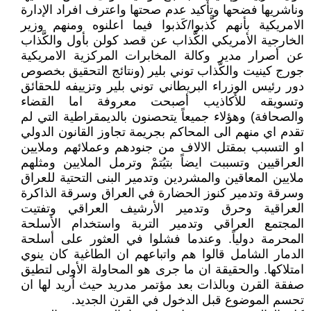
وناشريها فضحها وتأكيد عدم صحتها واعترف افراد الإدارة
الامريكية بأنهم كَّذبوا/كَذبوا فيما اعلنوه ومنهم وزير
الخارجية الأمريكي الكَّذاب عن قصد كولن بأول والكَّذاب
عن أصرار مدير وكالة المخابرات المركزية الامريكية
جورج كينيت والكَّذاب توني بلير (ونتائج التحقيق بخصوص
دور رئيس الوزراء البريطاني توني بلير وتزييفه للحقائق
وتسويقه للأكاذيب أصبحت معروفة اما القضاء
والصحافة) وهؤلاء جميعاً يتحصنون بالديمقراطية التي لم
تقدم اي منهم الى المحاكم بجريمة تجاوز القانون الدولي
او التسبب بمقتل الالاف من جنودهم وعملائهم وملايين
العراقيين وتسببت ايضاً بتيُتمْ وترمل الملايين ومثلهم
ملايين المعاقين والمشردين وتدمير البنى التحتية للعراق
وسرقة وتدمير كنوز الحضارة في العراق وسرقة الذاكرة
العراقية وحرق وتدمير الأرشيف العراقي وتفتيت
المجتمع العراقي وتدمير التربة واستخدام الأسلحة
المحرمة دولياً. وعندما فشلوا في العثور على أسلحة
الدمار الشامل قالوا هم واتباعهم ان الطاغية كان ينوي
امتلاكها. والحقيقة ان ما جرى هو المحاولة الأولى لتطيق
صفقة القرن وبالذات بعد مؤتمر مدريد حيث اُريد لها ان
تحسم الموضوع قبل الدخول في القرن الجديد.