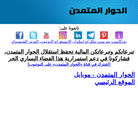
تابعونا على:
بودكاست
بنترست
تيلكرام
لينكدإن
الانستغرام
اليوتيوب
التويتر
الفيسبوك
تبرعاتكم وتبرعاتكن المالية تحفظ استقلال الحوار المتمدن،
فشاركونا في دعم استمرارية هذا الفضاء اليساري الحر
[اشترك في قناة ‫«الحوار المتمدن» على اليوتيوب]
الحوار المتمدن - موبايل
الموقع الرئيسي