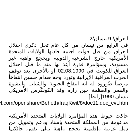
العراق/ 9 نيسان/2
في الرابع من نيسان من كل عام تحل ذكرى احتلال
العراق من قبل قوات اجنبيه قادتها الولايات المتحدة
الأمريكية خارج الشرعية الدولية وبحجج واهيه غير
مسنودة، وبمؤامرة قذرة اُعِدَ لها منذ ما قبل احتلال
العراق للكويت في 02.08.1990 او بالأحرى بعد توقف
الحرب العراقية الإيرانية وتورد وجه صدام حسين انتفاخاً
مرضياً صَّوروه له انه انتفاخ الحيوية والشباب والنشوة
والنصر والعظمة حين زاره وفد الكونكَرس الأمريكي
نيسان 1990[رابط]
el.com/openshare/Behoth/IraqKwit/8/doc11.doc_cvt.htm
حاكت خيوط هذه المؤامرة الولايات المتحدة الأمريكية
مدعومة من المملكة المتحدة بإسناد ودعم وتمويل من
دول عربية وإقليمية بحجج واهية تولى نفس حائكيها