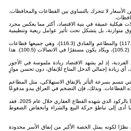
1، أي أن الأسعار أعلى بحوالي 8% مقارنة بسنة الأساس ولكن الأسعار لا تتحرك بالتساوي بين القطاعات والمحافظات.
حافظات.
نمط تضخمي غير متجانس، يعكس اختلالات هيكلية عميقة في بنية الاقتصاد، أكثر مما يعكس مجرد
وق متوازنة، بل يتشكل تحت تأثير عوامل ريعية وتنظيمية
تُظهر البيانات أن أعلى معدلات الارتفاع تتركز في “السلع والخدمات المتنوعة” (120.5)، تليها قطاعات الترفيه والثقافة (117.6) والمطاعم والفنادق (116.3)، وهي جميعها قطاعات
خدمية غير أساسية. في المقابل، يسجل الغذاء والمشروبات (108.7)، بينما يبقى التضخم أكثر اعتدالًا في السكن والمرافق (105.2)، ويكاد يكون مستقرًا في الاتصالات (100.5). هذا
لفردية، إذ لم يشهد الاقتصاد زيادة ملموسة في الأجور
، أي زيادة إجمالي الدخل المتاح للإنفاق، دون تحسن موازٍ
 تتسم بسرعة التأثر بالإنفاق الاستهلاكي، مثل المطاعم
القطاعات. وبذلك، فإن التضخم في العراق يبدو مدفوعًا
في المقابل، فإن انخفاض التضخم نسبيًا في بند السكن والمرافق لا يعكس استقرارًا ناتجًا عن توازن السوق، بل يرتبط جزئيًا بالركود الذي شهده القطاع العقاري خلال عام 2025. فقد
 ما أدى إلى تباطؤ حركة البيع والشراء وانخفاض الضغوط
 نظرًا لكونه يمثل الحصة الأكبر من إنفاق الأسر محدودة