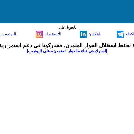
تابعونا على:
لكرام
لينكدإن
الانستغرام
اليوتيوب
ية تحفظ استقلال الحوار المتمدن، فشاركونا في دعم استمرارية 
[اشترك في قناة ‫«الحوار المتمدن» على اليوتيوب]