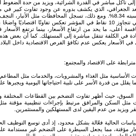
دي إلى تآكل مباشر في القدرة الشرائية، ويزيد من حدة الضغوط ا
بعد الجغرافي، الذي يكشف بدوره عن وجود تفاوت كبير في 
مؤشر أسعار المستهلك الوطني 108.34 بما يعكس تضخمًا نسبته 8.34%. ومع ذلك، تسج
بغداد، العاصمة، تسجل أدنى معدل (101.7). هذه الفجوة التي تتجاوز 10 نقاط في ال
فسة أعلى، ما يحد من ارتفاع الأسعار، بينما ترتفع الأسعار 
ادة في الكلفة تنتقل مباشرة إلى المستهلك. كما أن بعض هذه الم
 في الأسعار يعكس عدم تكافؤ الفرص الاقتصادية داخل البلاد
مترابطة على الاقتصاد والمجتمع:
ات الأساسية مثل الغذاء والمشروبات، والخدمات مثل المطاعم وا
 يقلل من قدرة الأسر على تلبية احتياجاتها اليومية ويجبرها على
السوق، حيث أظهر تفاوت التضخم بين القطاعات المختلفة وبي
مثل السكن والمرافق مرتبط بإجراءات تنظيمية مؤقتة مثل 
ويزيد من عدم اليقين لدى المستهلكين والمستثمرين.
السياسات الحالية فعّالة بشكل محدود، إذ أدى توسع التوظيف 
الأسعار مؤقتة، مما يجعل السيطرة على التضخم غير مستدامة ع