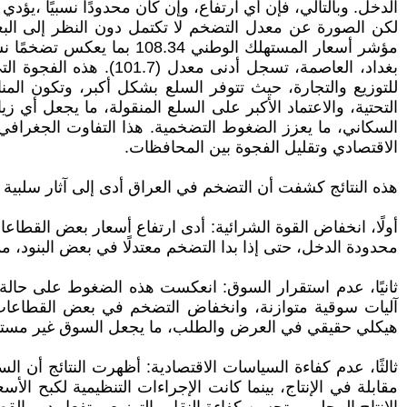
الدخل. وبالتالي، فإن أي ارتفاع، وإن كان محدودًا نسبيًا ،يؤ
لكن الصورة عن معدل التضخم لا تكتمل دون النظر إلى ال
للتوزيع والتجارة، حيث تتوفر السلع بشكل أكبر، وتكون المنا
التحتية، والاعتماد الأكبر على السلع المنقولة، ما يجعل أي زي
السكاني، ما يعزز الضغوط التضخمية. هذا التفاوت الجغرافي
الاقتصادي وتقليل الفجوة بين المحافظات.
هذه النتائج كشفت أن التضخم في العراق أدى إلى آثار سلبية 
أولًا، انخفاض القوة الشرائية: أدى ارتفاع أسعار بعض القطاع
محدودة الدخل، حتى إذا بدا التضخم معتدلًا في بعض البنود، مما
ثانيًا، عدم استقرار السوق: انعكست هذه الضغوط على حالة 
آليات سوقية متوازنة، وانخفاض التضخم في بعض القطاعات 
هيكلي حقيقي في العرض والطلب، ما يجعل السوق غير مستقر 
ثالثًا، عدم كفاءة السياسات الاقتصادية: أظهرت النتائج أن 
مقابلة في الإنتاج، بينما كانت الإجراءات التنظيمية لكبح 