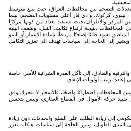
لمعيشية.
معدلات التضخم بين محافظات العراق، حيث يبلغ متوسط
ل المحافظات مثل الأنبار، النجف ، نينوى، كركوك، و ذي قار أعلى مستويات التضخم، بينما
مؤشر تعكس تفاوتًا اقتصاديًا واضحًا بين المركز والأطراف،حيث تستفيد بغداد من كونها مركزًا
في المحافظات ،نتيجة ارتفاع تكاليف النقل، وضعف البنية
ناطق تشهد طلبًا إضافيًا مرتبطًا بإعادة الإعمار أو النمو
 ويشير إلى الحاجة إلى سياسات تهدف إلى تعزيز التكامل
لترفيه والفنادق، إلى تآكل القدرة الشرائية للأسر، خاصة
 إعادة ترتيب أولويات الإنفاق.
ن المحافظات اضطرابًا واضحًا، فالأسعار لا تتحرك وفق
تقييد حركة الأموال في القطاع العقاري، وليس بتحسن
الحكومي إلى زيادة الطلب على السلع والخدمات دون زيادة
لى المدى الطويل، ويبرز الحاجة إلى سياسات هيكلية تعزز