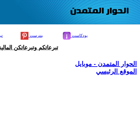
بودكاست
بنترست
تي
تبرعاتكم وتبرعاتكن المال
الحوار المتمدن - موبايل
الموقع الرئيسي