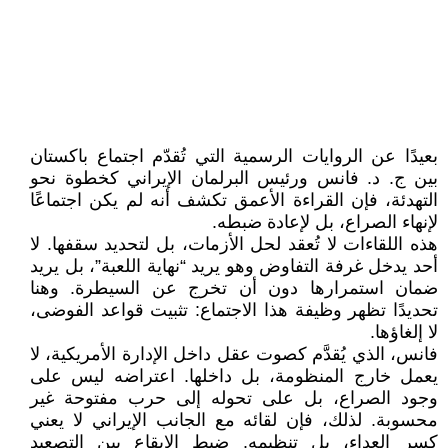
بعيدًا عن الروايات الرسمية التي تُقدّم اجتماع باكستان
بين ج. د. فانس ورئيس البرلمان الإيراني كخطوة نحو
التهدئة، فإن القراءة الأعمق تكشف أنه لم يكن اجتماعًا
لإنهاء الصراع، بل لإعادة ضبطه.
هذه اللقاءات لا تُعقد لحل الأزمات، بل لتحديد سقفها. لا
أحد يدخل غرفة التفاوض وهو يريد “نهاية اللعبة”، بل يريد
ضمان استمرارها دون أن تخرج عن السيطرة. وهنا
تحديدًا تظهر وظيفة هذا الاجتماع: تثبيت قواعد الفوضى،
لا إلغاؤها.
فانس، الذي يُقدَّم كصوت عقل داخل الإدارة الأمريكية، لا
يعمل خارج المنظومة، بل داخلها. اعتراضه ليس على
وجود الصراع، بل على تحوله إلى حرب مفتوحة غير
محسوبة. لذلك، فإن لقائه مع الجانب الإيراني لا يعني
كسر العداء، بل تنظيمه. ضبط الإيقاع بين التصعيد