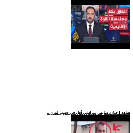
.. شاهد | جنازة ضابط إسرائيلي قُتل في جنوب لبنان