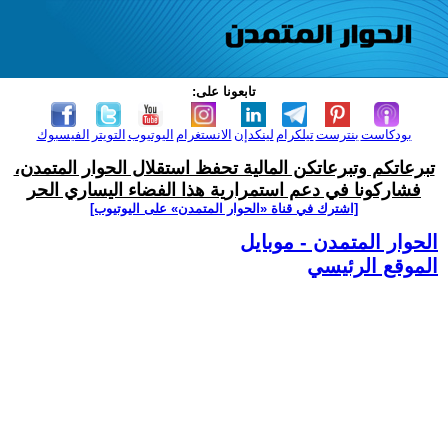
تابعونا على:
بودكاست
بنترست
تيلكرام
لينكدإن
الانستغرام
اليوتيوب
التويتر
الفيسبوك
تبرعاتكم وتبرعاتكن المالية تحفظ استقلال الحوار المتمدن،
فشاركونا في دعم استمرارية هذا الفضاء اليساري الحر
[اشترك في قناة ‫«الحوار المتمدن» على اليوتيوب]
الحوار المتمدن - موبايل
الموقع الرئيسي