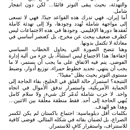
والتهدئة، بحيث يبقى التوتر قائمًا… لكن دون انفجار
شامل.
أما إيران، فهي تدرك هذه القواعد جيدًا. فهي لا تسعى
إلى مواجهة شاملة تُهدد وجودها، ولا إلى تهدئة كاملة
تُفقدها دورها الإقليمي. وجودها في هذه الاجتماعات ليس
كطرف ضعيف يبحث عن مخرج، بل كعنصر أساسي في
معادلة لا تكتمل بدونها.
وهنا تتضح الصورة التي يحاول الخطاب السياسي
إخفاءها: هذا الاجتماع ليس استثناءً، بل جزء من آلية إدارة
الفوضى. يتم فيه الاتفاق على ما يجب أن يستمر، لا ما
يجب أن ينتهي. تحديد خطوط حمراء، توزيع أدوار، وضبط
مستوى التوتر بحيث يظل “مفيدًا”.
النتيجة؟ استمرار حالة القلق في الخليج، بقاء الحاجة إلى
الحماية الأمريكية، واستمرار تدفق الأموال في اتجاه
واحد. لا حرب شاملة تُدمّر كل شيء، ولا سلام كامل
يُنهي الحاجة إلى أحد. فقط منطقة معلّقة بين الاثنين…
وهذا هو الهدف.
بكلمات أقل دبلوماسية: اجتماع باكستان لم يكن لكسر
الصراع، بل لضمان بقائه في شكله المثالي. فوضى كافية
للاستنزاف، واستقرار كافٍ للاستمرار.