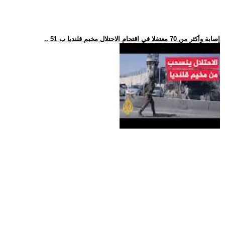
.. 51 إصابة وأكثر من 70 معتقلا في اقتحام الاحتلال مخيم قلنديا ب