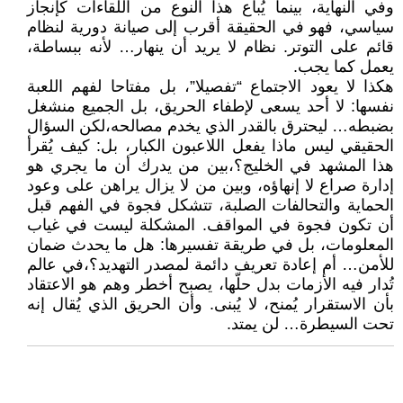
وفي النهاية، بينما يُباع هذا النوع من اللقاءات كإنجاز
سياسي، فهو في الحقيقة أقرب إلى صيانة دورية لنظام
قائم على التوتر. نظام لا يريد أن ينهار… لأنه ببساطة،
يعمل كما يجب.
هكذا لا يعود الاجتماع “تفصيلا”، بل مفتاحا لفهم اللعبة
نفسها: لا أحد يسعى لإطفاء الحريق، بل الجميع منشغل
بضبطه… ليحترق بالقدر الذي يخدم مصالحه،لكن السؤال
الحقيقي ليس ماذا يفعل اللاعبون الكبار، بل: كيف يُقرأ
هذا المشهد في الخليج؟،بين من يدرك أن ما يجري هو
إدارة صراع لا إنهاؤه، وبين من لا يزال يراهن على وعود
الحماية والتحالفات الصلبة، تتشكل فجوة في الفهم قبل
أن تكون فجوة في المواقف. المشكلة ليست في غياب
المعلومات، بل في طريقة تفسيرها: هل ما يحدث ضمان
للأمن… أم إعادة تعريف دائمة لمصدر التهديد؟،في عالم
تُدار فيه الأزمات بدل حلّها، يصبح أخطر وهم هو الاعتقاد
بأن الاستقرار يُمنح، لا يُبنى. وأن الحريق الذي يُقال إنه
تحت السيطرة… لن يمتد.